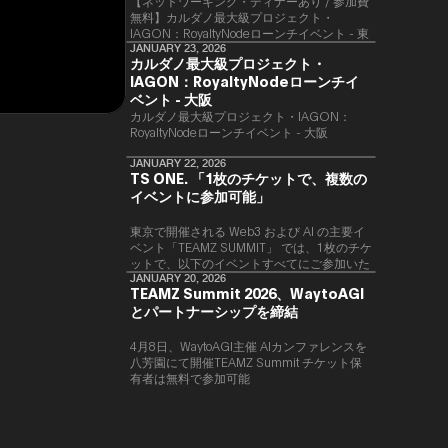
【ネットワーキング・ディナーあり / 参加費
無料】カルダノ最大級プロジェクト・
IAGON：RoyaltyNodeローンチイベント - 東
京
JANUARY 23, 2026
カルダノ最大級プロジェクト・
IAGON：RoyaltyNodeローンチイ
ベント - 大阪
​カルダノ最大級プロジェクト・IAGON：
RoyaltyNodeローンチイベント - 大阪
JANUARY 22, 2026
TS ONE. 「1枚のチケットで、複数の
イベントに参加可能」
東京で開催される Web3 および AI の主要イ
ベント「TEAMZ SUMMIT」 では、1枚のチケ
ットで、以下のイベントすべてにご参加いた
だけます。
JANUARY 20, 2026
TEAMZ Summit 2026、WaytoAGI
とパートナーシップを締結
4月8日、WaytoAGI主催 AIカンファレンスを
八芳園にて開催TEAMZ Summit チケット保
有者は無料で参加可能