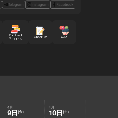
e
Telegram
Instagram
Facebook
Food and
Checklist
Q&A
Shopping
4月
4月
9日
10日
(金)
(土)