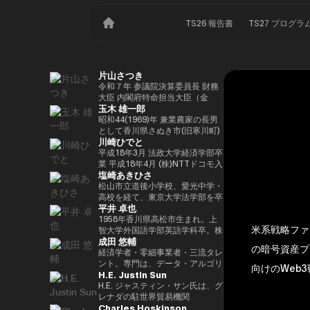
TS26 報告書
TS27 プログラ
片山さつき
令和７年 参議院決算委員長 財務
大臣 内閣府特命担当大臣（金
玉木 雄一郎
融） 租税特別措置・補助金見直
し担当 （高市内閣）
昭和44(1969)年 兼業農家の長男
として香川県さぬき市(旧寒川町)
川崎ひでと
に生まれる 昭和63(1988)年 高松
高校卒業 平成5(1993)年 東京大
平成18年3月 法政大学経済学部卒
学法学部卒業、同年大蔵省入省
業 平成18年4月 (株)NTTドコモ入
塩崎あきひさ
※1 平成9(1997)年 米国ハーバー
社 平成29年8月 衆議院議員川崎
ド大学大学院(ケネディースクー
二郎秘書 令和3年10月 第49回衆
松山市立道後小学校、愛光中学・
ル)修了 平成17(2005)年 財務省を
議院議員総選挙において初当選
高校を経て、東京大学法学部を卒
平井 卓也
退職し、第44回衆院選に立候
令和6年10月 第50回衆議院議員
業後、長島・大野・常松法律事務
補。70,177票を得るも惜敗 平成
総選挙において2期目の当選 令和
所のパートナー弁護士。 2021
1958年香川県高松市生まれ。上
米系戦略ファー
21(2009)年 4年間の浪人生活を経
6年11月 総務大臣政務官（第二次
年、衆議院総選挙（愛媛1区）に
智大学外国語学部英語学科卒。株
成田 悠輔
て、第45回衆院選で109,863票を
石破内閣） 令和7年10月 デジタ
て初当選。元厚労大臣政務官。党
式会社電通、西日本放送代表取締
の暗号資産プロ
得て初当選 平成24(2012)年 第46
ル大臣政務官、内閣府大臣政務官
内では、副幹事長を経験した後、
役社長等を経て、2000年、第42
経済学者・零細事業者・三流タレ
回衆院選で79,153票を得て2期目
（第1次高市内閣） 令和8年2月
国会対策副委員長に就任。インテ
回衆議院選挙で初当選。以来、連
ント。専門は、データ・アルゴリ
向けのWeb
H.E. Justin Sun
当選 平成26(2014)年 第47回衆院
デジタル大臣政務官、内閣府大臣
リジェンス戦略本部、科学技術イ
続10回当選。自民党経産・総務
ズム・ポエム・思想を組み合わせ
選で78,797票を得て3期目当選 平
政務官（第2次高市内閣）
ノベーション戦略本部、AI・
部会長、政務調査会副会長、内閣
たビジネスと公共政策の想像とデ
H.E. ジャスティン・サン氏は、グ
成28(2016)年 民進党代表選に出
Web3小委員会の各事務局長。
府（IT担当）大臣政務官、国土交
ザイン。多分野の学術誌・学会に
レナダの駐世界貿易機関
Charles Hoskinson
馬。党幹事長代理を拝命 平成
通副大臣、内閣常任委員長等を歴
研究を発表、多くの企業や自治体
（WTO）大使および元常駐代表