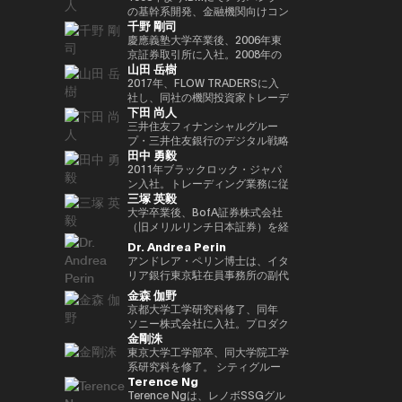
Outblazeを設立しました。2009
『２０３５ １０年後のニッポ
JPMorganのブロックチェーン部
あり、各サイクルの高値でビット
究科CARF招聘研究員。 訳書に
を中心にスタートアップ出資と事
の基幹系開発、金融機関向けコン
千野 剛司
年にはOutblazeのメッセージン
ン ホリエモンの未来予測大全』
門であるKinexysに所属し、JPM
コインを売却し、底値でより多く
『ビットコインとブロックチェー
業開発の責任者を担う。MUIP参
サル業務に従事。 Microsoftを経
グ事業をIBMに売却し、その後
など
CoinやTokenized Depositsなど
を買い戻すという投資仮説を掲げ
ン：暗号通貨を支える技術』
画以前は独立系VCのGlobal
てMUFGのイノベーション事業に
慶應義塾大学卒業後、2006年東
Outblazeを、デジタルエンター
のプロダクト推進を担当していま
ている。 ターピンは35年以上に
（NTT出版）、『マスタリン
Brainにて、国内外スタートアッ
参画しDXプロジェクトをリー
京証券取引所に入社。2008年の
山田 岳樹
テインメント分野のサービスや製
した。
わたり連続起業家および投資家と
グ・イーサリアム ―スマートコ
プ投資やCVCの運営に従事。そ
ド。 auフィナンシャルホールデ
金融危機以降、債務不履行管理プ
品を開発するプロジェクトや企業
して活躍してきた、極めて経験豊
ントラクトとDAppの構築』（オ
れ以前はソニーにて、技術投資や
ィングスにて執行役員チーフデジ
ロセスの改良プロジェクトに参画
2017年、FLOW TRADERSに入
を育成するインキュベーターへと
富なエグゼクティブであり、数多
ライリージャパン）など。共著に
JV設立等の新規事業プロジェク
タルオフィサー兼IT統括部長、
し、日本証券クリアリング機構に
社し、同社の機関投資家トレーデ
下田 尚人
転換しました。そのインキュベー
くの成功したイグジットを実現し
『Web3の未解決問題』（日経
トのファイナンス、またリテール
Microsoftで業務執行役員 金融イ
てOTCデリバティブ（クレジッ
ィング部門にて、シンガポールお
ト企業のひとつが、2014年に設
てきた。その実績を背景に、プエ
BP）、『Web3・暗号資産 13
エナジー事業のカテゴリー責任者
ノベーション本部長を務めた後、
ト・デフォルト・スワップおよび
よび香港支社を拠点にアジアの機
三井住友フィナンシャルグルー
立されたAnimoca Brandsです。
ルトリコを拠点とするファミリー
人の未来予測』（朝日新聞出
として、海外事業を運営。
現職。 一般社団法人
金利スワップ）の清算プロジェク
関投資家とのブロック取引を担
プ・三井住友銀行のデジタル戦略
田中 勇毅
2017年には、従来の教育システ
オフィス Transform Capital を
版）。
FINOVATORS設立。2021年より
トを主導するとともに、日本取引
当。ETFを中心に外国債券や暗号
部 部長。デジタルアセットに関
ムではあまり重視されてこなかっ
設立している。 また、ビットコ
日本ブロックチェーン協会理事就
所グループの清算決済分野の経営
資産を含む幅広いプロダクトにお
するSMBCグループの取り組みを
2011年ブラックロック・ジャパ
た発散的思考やデザイン思考など
インの初期投資家かつ思想的リー
任。同志社大卒、東大EMP第17
企画を担当。2016年より
いて機関投資家に流動性を提供す
取りまとめ。 2025年6月まで日
ン入社。トレーディング業務に従
三塚 英毅
のスキルを育む放課後型デジタル
ダー（thought leader）として
期修了。
PwCJapanのCEO Office（経営
る。また日本国内の証券会社、運
本銀行決済機構局参事役。決済機
事後、2024年3月よりブラックロ
ラボ、Dalton Learning Labを設
も知られ、Ethereum や Tether
企画）にて、リーダーシップチー
用会社、取引所・交換所、電子取
構局では、新しい技術を使った決
ック・グローバル・マーケッツ部
大学卒業後、BofA証券株式会社
立しました。また、テクノロジー
を含む主要ブロックチェーンプロ
ムの戦略的な議論をサポート。
引プラットフォームとのビジネス
済高度化プロジェクトの企画・推
長としてトレーディング、セキュ
（旧メリルリンチ日本証券）を経
における社会的意義のある課題を
ジェクトの初期マーケティングお
2018年7月、世界的な暗号資産取
開発を担当し、同社の日本関連の
進（Project Agora等）、AIの金
リティーズ・レンディング、キャ
て、BNPパリバ証券株式会社にて
Dr. Andrea Perin
研究するOutblazeのリサーチ部
よびアドバイザリーに関与した人
引所であるKrakenを運営する
ビジネス全般に携わる。 FLOW
融システムへの影響に関する国際
ッシュ・マネジメントを統括。ま
複数の役職を経た後、グローバル
アンドレア・ペリン博士は、イタ
門、ThinkBlazeの創設者でもあ
物である。こうした功績から、
Payward, Inc.（米国）に入社
TRADERSは東京証券取引所の
的検討等に従事。また、BIS決済
たデジタル戦略の分野においても
マーケッツ統括本部COOに就
リア銀行東京駐在員事務所の副代
ります。 2018年以降、Yat氏は
CNBC により「クリプト界のゴ
し、金融庁登録に貢献。2020年3
Best Market Makerとして毎年表
市場インフラ委員会（CPMI）、
日本にて従事。2025年1月よりグ
任。Web3企業の Animoca
表です。この職務において、日
金森 伽野
ゲーム業界におけるブロックチェ
ッドファーザー（the Godfather
月より同社日本代表就任。 2022
彰されるとともに、暗号資産等の
G7デジタル決済専門家グループ
ローバル・プロダクト・ソリュー
Brands 株式会社にて創業時より
本、韓国、台湾、オーストラリ
京都大学工学研究科修了、同年
ーンおよびNFT（非代替性トーク
of Crypto）」と称されている。
年7月Binance日本代表に就任。
デジタルアセットや海外の暗号資
（2023年共同議長）、金融安定
ション部を兼務し、同部内でトラ
COOとして参画した後、2024年
ア、ニュージーランドにおける経
ソニー株式会社に入社。プロダク
ン）の活用を早期から提唱してき
2013年には BitAngels を、2014
オックスフォード大学経営学修士
産ETFも積極的にマーケットメイ
委員会（FSB）イノベーションネ
ンジション・マネジメントを統
3月より現職。
済政策論議ならびにマクロ経済・
金剛洙
ト設計開発・商品企画・マーケテ
ました。これにより、ゲーマーは
年には BitAngels Fund 1 を共同
（MBA）修了。
クを行い、上場企業である同社は
ットワーク、BIS・中央銀行
括。
金融動向の分析を担当していま
ィング業務に従事。その後、ネッ
東京大学工学部卒、同大学院工学
ゲーム内資産やデータ、ひいては
設立。同ファンドは、イーサリア
伝統金融とデジタルアセット業界
CBDCグループなど、国際的な政
す。また、現地の金融・監督当
ト証券でフィンテック新規事業立
系研究科を修了。 シティグルー
価値そのものを真に所有できるよ
ムのクラウドセールにおいて、1
の懸け橋としての強みを持つ。
策協議体にも幅広く従事。 日本
局、機関投資家、ビジネスコミュ
Terence Ng
ち上げ、カスタマーエクスペリエ
プ証券株式会社に入社し、日本国
うになると考えられています。分
トークン30セントという価格で
銀行では、他に長崎支店長、香港
ニティとの対話を通じて、イタリ
ンス、CX戦略推進などを経験。
債・金利デリバティブのトレーデ
Terence Ngは、レノボSSGグル
散型アプリケーションとデジタル
100万ドルを投資したことで知ら
事務所長、金融機構局国際課長