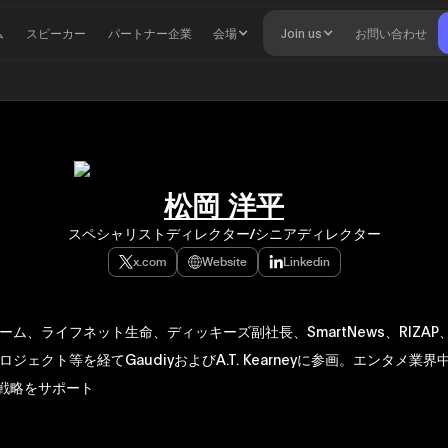
ム
スピーカー
パートナー企業
会場
Join us
お問い合わせ
松岡 洋平
スペシャリストディレクター/シニアディレクター
x.com
Website
Linkedin
ム、ライフネット生命、ディッキーズ副社長、SmartNews、RIZAP、LI
ジェクト等を経てGaudiyおよびA.T. Kearneyに参画。エンタメ業
3戦略をサポート