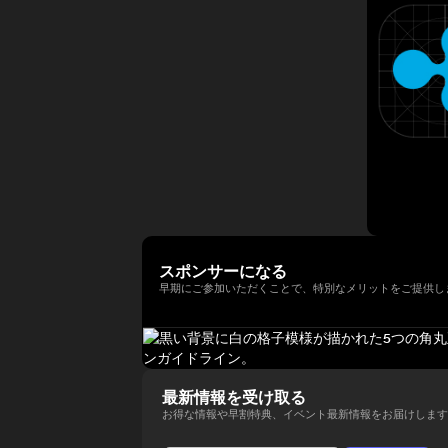
年以上にわたって経験してきまし
法人日本ブロックチェーン協会
ィ型ウォレットを次世代の金融イ
講演者紹介向けにさらに自然で洗
以降、同大学の名門 Newhouse
た。彼はテクノロジー業界でビジ
（JBA）代表理事を務める。 そ
ンフラとして進化させる役割を担
練された日本語版にも整えられま
School of Public
ネス戦略をリードする確かな実績
の他にも、ISO/TC307国内審議
い、その未来を形作っている。
す。
Communications のアドバイザ
を築いています。 Terence Ng
委員会Committee会員、防衛省
リーボードメンバーも務めてい
は、シンガポールの南洋理工大学
オピニオンリーダーなども務め、
る。 さらにターピンは、プエル
でビジネス学の学士号を取得しま
創業以来掲げるbitFlyerのミッシ
トリコにおけるビットコインおよ
した。彼は現在、シンガポールを
ョンである「ブロックチェーンで
び暗号資産コミュニティの先駆者
拠点としており、ブロックチェー
世界を簡単に。」の実現に向け、
とも見なされており、2016年初
ンとAI技術の熱心なファンです。
様々な場面でweb3業界の発展に
頭にはこの分野において初の投資
向け意欲的に活動中。
家向け優遇認定（Investor
Decree）を受けている。
スポンサーになる
早期にご参加いただくことで、特別なメリットをご提供し
最新情報を受け取る
お得な情報や早割特典、イベント最新情報をお届けします