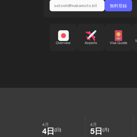
T
Overview
Airports
Visa Guide
4月
4月
4日
5日
(日)
(月)