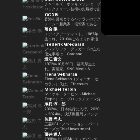
29(2017)年 第48回衆院選で
任し、自民党IT戦略特命委員会委
と共同事業を行う。報道・討論・
であり、世界をリードするブロッ
チャールズ・ホスキンソンは、ブ
82,345票を得て4期目当選(希望
員長として、自民党のIT政策を主
お笑い・アート・ファッションな
クチェーンおよびDAOである
ロックチェーン技術の先駆者であ
Yat Siu
の党公認、香川2区) 希望の党共
導。平成30年10月第4次安倍改造
ど多様な動画や雑誌の企画や出演
TRON の創設者、さらに世界最
り、分散型プラットフォーム「カ
同代表選に出馬。希望の党代表
内閣にてIT担当大臣、内閣府特命
にも関わる。著書『22世紀の資
大級の暗号資産取引所の一つ
ルダノ（Cardano）」の創設者
香港を拠点とするベテランのテク
(11月〜) 平成30(2018)年 国民民
担当(科学技術・知的財産戦略・
本主義：やがてお金は絶滅する』
HTX のアドバイザーを務めてい
です。元々はイーサリアムの共同
ノロジー起業家・投資家である
落合 陽一
主党共同代表(5月~9月) 国民民主
クールジャパン戦略・宇宙政策)
『22世紀の民主主義：選挙はア
ます。 アリババ創業者ジャッ
創設者の一人でもあり、数理論理
Yat Siu氏は、Animoca Brands
党代表(9月~) 令和2(2020)年 分党
大臣就任。令和2年菅内閣にてデ
ルゴリズムになり、政治家はネコ
ク・マー氏の薫陶を受けた人物と
学と暗号学に強い背景を持ってい
の共同創業者兼エグゼクティブ・
メディアアーティスト。1987年
を経て新国民民主党設立、代表に
ジタル改革担当大臣就任。令和3
になる』、番組「成田悠輔と愛す
しても知られ、2025年4月には、
ます。カルダノは学術的な研究と
チェアマンです。Animoca
生まれ、2010年ごろより作家活
Frederik Gregaard
就任(9月) 令和3(2021)年 第49回
年初代デジタル大臣就任。現在、
べき非生産性の世界」「夜明け前
グローバルなデジタル資産業界で
ピアレビューに基づいて開発され
Brandsは、世界的なブロックチ
動を始める。境界領域における物
衆院選で94,530票を得て5期目当
デジタル社会推進本部長。
のPLAYERS」「成田悠輔の聞か
最も著名かつ影響力のある人物の
たことが特徴で、金融包摂とスマ
ェーンおよびゲーム分野のリーダ
化や変換、質量への憧憬をモチー
フレデリック・グレガードの主な
選 令和6(2024)年 第50回衆院選
れちゃいけない話」「walk」
一人として Forbes誌 の表紙を飾
ートコントラクトの普及を目指し
ー企業であり、世界中のゲーマー
フに作品を展開。筑波大学/東京
優先事項は、Cardano
堀江 貴文
で89,899票を得て6期目当選
「書く気がおきない」など。
りました。 また、Forbes「30
ています。現在はInput Output
やインターネット利用者にデジタ
大学准教授、2025年日本国際博
Foundation における導入戦略を
2025.05.01 現在 ※1 1993年4月
Under 30（コンシューマー・テ
Global（IOG）のCEOとしてカ
ル上の財産権を提供することを使
覧会（大阪・関西万博）テーマ事
推進し、各ミッションの統合およ
1972年10月29日、福岡県生ま
~2005年8月 大蔵省(現・財務省)
クノロジー部門）」に複数回選出
ルダノの技術開発を主導していま
命としています。これにより、新
業プロデューサー。写真集「質量
び実行を主導するとともに、
れ。実業家。SNS Media &
Tiena Sekharan
在職 1997年7月~1999年6月 外務
されるなど、国際的に高い評価を
す。
たな資産クラス、Play-and-Earn
への憧憬（amana・2019）」
Cardano を活用した包括的かつ
Consulting株式会社 ファウンダ
省出向(中近東第一課) 2000年7月
受けています。 2025年8月に
経済、そしてオープン・メタバー
NFT作品「Re-Digitalization of
公平な成長を実現するための迅速
ー。 現在はロケット開発や、ア
Tiena Sekharan（ティエナ・セ
~2001年6月 金融庁 証券取引等監
は、Blue Origin の NS-34ミッシ
スの構築に寄与する、より公平な
Waves(foundation・2021)」な
な価値創出を可能にすることで
プリのプロデュース、また予防医
カラン）氏は、Ethereum
Michael Terpin
視委員会 2001年7月~2002年6月
ョン に搭乗し、世界で712人目の
デジタルの枠組みの実現を目指し
ど。2016年PrixArsElectronica栄
す。 同財団に参画する以前は、
療普及協会として予防医療を啓蒙
Foundationのアジア太平洋
国税庁 大阪国税局総務課長 2002
宇宙飛行士として宇宙へ渡航しま
ています。 Yat氏は1990年に
誉賞 、EUよりSTARTSPrize受
スイスおよびスカンジナビア諸国
する等 様々な分野で活動する。
（APAC）地域におけるHead of
マイケル・ターピン（Michael
年7月~2005年6月 内閣府出向(特
した。 その関心分野は、テクノ
Atari Germanyでキャリアをスタ
賞、
において17年以上にわたり、プ
会員制オンラインサロン『堀江貴
Institutionsを務めており、エン
Terpin）は、ブロックチェーン分
鳩貝 淳一郎
命担当大臣秘書専門官) 2005年7
ロジー、投資、アート、慈善活
ートさせました。1995年には香
2019SXSWCreativeExperienceARROWAwards
ロフェッショナルサービスおよび
文イノベーション大学校
タープライズ分野での導入推進を
野の投資およびアドバイザリー会
月~2005年8月 財務省主計局主査
動、ゲーム、そして宇宙探査に及
港に移り、アジア初の無料ウェブ
受賞。Apollo Magazine 40
金融業界に従事し、資本市場、デ
（HIU）』では、700名近い会員
通じてEthereumエコシステムの
社 Transform Ventures の創業者
2002年、日本銀行に入行。2020
びます。
ページおよび無料メールサービス
UNDER 40 ART andTECH、
ジタル資産運用、プライベートバ
とともに多彩なプロジェクトを展
発展をリードしています。 キャ
兼CEOであり、また Supercycle
～2024年、決済機構局フィンテ
佐野 尚志
提供企業であるHong Kong
Asia Digital Art Award優秀賞、
ンキング、トレーディング・イン
開している。
リアは伝統的な金融業界からスタ
Genesis Partners, LP のCEO兼
ックグループ長。2024〜2025
Cybercity/Freenationを設立し
文化庁メディア芸術祭アート部門
フラストラクチャー分野に注力し
http://salon.horiemon.com 著
ートし、Lehman Brothers、
最高投資責任者（CIO）を務めて
年、FinTech副センター長、デジ
三菱UFJイノベーション・パート
ました。1998年には、多言語対
審査委員会推薦作品多数。
てきました。
書 『金を使うならカラダに使
BNP Paribas、JPMorganなどで
いる。同ファンドは、ビットコイ
タル通貨検証グループ長。2025
ナーズのChief Investment
藤井 達人
応のホワイトラベルWebサービ
え。』『ＣｈａｔＧＰＴ ｖｓ．
要職を歴任しました。 Ethereum
ン専業としては世界初のアルゴリ
年7月より出向し、現職。2025年
Officerとして、AUM 800億円の
スの先駆者として高く評価された
未来のない仕事をする人たち』
Foundation参画前は、
ズム型暗号資産ヘッジファンドで
4月より東京大学大学院経済学研
ファンドにおいて日・米・アジア
1998年よりIBMにてメガバンク