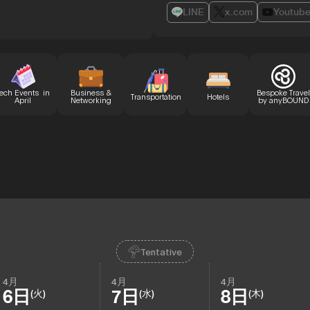
LINE
x.com
Youtub
ech Events in
Business &
Bespoke Travel
Transportation
Hotels
April
Networking
by anyBOUND
Tentative
4月
4月
4月
6日
7日
8日
(火)
(水)
(木)