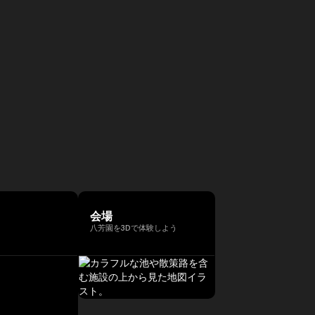
会場
八芳園を3Dで体験しよう