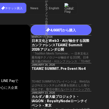
チケット購入
News
English
中文
4,668円から購入
MARCH 17, 2026
日本文化とWeb3・AIが融合する国際
カンファレンスTEAMZ Summit
2026 アジェンダ公開
「Tradition Meets Tomorrow」— 日本文化と
最先端テクノロジーが融合する2日間。日本
最大級のWeb3・AIカンファレンス 「TEAMZ
Summit 2026」 が、2026年4月7日・8日に
JANUARY 26, 2026
TEAMZ SUMMIT. Pre Event No4
東京・八芳園にて開催されます。今年のテー
マは 「Tradition Meets Tomorrow」。日本の
伝統文化と最先端のテクノロジーが融合す
NE Payで
る、特別な2日間となります。このたび、公
TEAMZ SUMMITのプレイベントは、Web3お
式アジェンダが公開されました。（※登壇者
よびAIエコシステムの発展を目的とした取り
界中心に大企業
のスケジュール等の都合により、開催までに
組みです。​取引や新たなパートナーシップの
内容が変更となる可能性があります。）
90％以上が対面で生まれることから、
JANUARY 23, 2026
カルダノ最大級プロジェクト・
TEAMZでは本イベント前に定員制の交流会
IAGON：RoyaltyNodeローンチイ
を開催し、リラックスした雰囲気の中で質の
高いネットワーキングを促進しています。
ベント - 東京