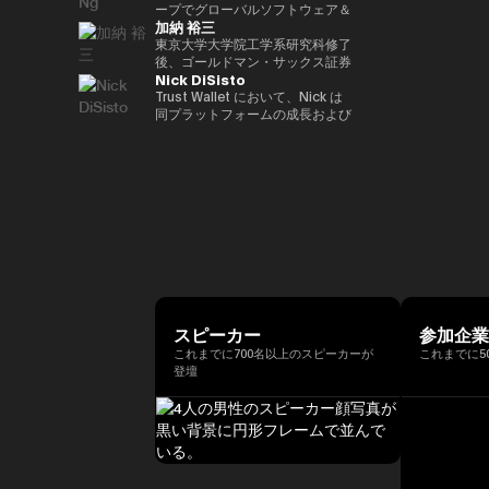
ア経済への理解促進と、二国間の
2022年 ソニー銀行入社、現在は
ィング業務に従事。 その後、株
ープでグローバルソフトウェア＆
資産の可能性を明確に見据えた
れている。 ターピンは2015年に
（バーゼル規制担当）、国際局企
経済・金融関係のさらなる強化に
加納 裕三
ソニー銀行 DX事業企画部長とし
式会社松尾研究所に参画し、機械
マネージドサービスビジネスを率
Yat氏は、Animoca Brandsをブ
「ビットコイン四季モデル
画役等を歴任。財務省では国際機
取り組んでいます。 中央銀行、
てweb3関連の新規事業企画を推
学習プロジェクトの企画から
いています。彼は、戦略的な
東京大学大学院工学系研究科修了
ロックチェーン、ゲーム、NFT、
（Four Seasons of Bitcoin）」
構課企画官として国際金融
銀行監督当局、ならびに欧州中央
進。
PoC、開発を一貫して担当。
Microsoft Cloud Solution
後、ゴールドマン・サックス証券
そしてオープン・メタバース分野
を開発した人物でもあり、2024
（FATF、FSB等）を担当。 一橋
銀行（ECB）や欧州投資銀行
Nick DiSisto
2022年より同社取締役に就任、
Provider（CSP）プログラムを推
株式会社等を経て、2014年に株
におけるリーダー的地位へと迅速
年に Skyhorse Publishing から
大学法学部卒業。ハーバード大学
（EIB）を含む国際金融機関にお
また生成AIに特化したVCファン
進し、Microsoftと連携して関連
式会社bitFlyerを共同創業。
Trust Wallet において、Nick は
に導きました。Animoca Brands
刊行された著書『Bitcoin
でComputer Science for AIを履
いて15年以上の経験を有し、金
ドを新設。
するサービスソリューション全体
bitFlyer創業以降、暗号資産の国
同プラットフォームの成長および
はNFTを中心とした複数の子会社
Supercycle』は高い評価を受
修。
融規制、ガバナンス、コンプライ
を推進する責任を負っています。
内の法改正に関する提言や自主規
ユーザー体験の中核を担う、戦略
や製品群を展開しており、さらに
け、2024年11月上旬におけるビ
アンスの分野で深い専門性を備え
彼は、セキュリティ、ソフトウェ
制ルールの策定等に尽力すると共
的イニシアティブおよびエコシス
540社を超えるブロックチェーン
ットコインの史上最高値更新を正
ています。 ローマ大学トル・ヴ
ア、クラウド、AIエコシステムに
に、暗号資産交換業者である
テム・パートナーシップを統括し
関連企業に投資を行い、世界最大
確に予測したことで注目を集め
ェルガータ校にて、健全性規制お
おける主要な戦略的パートナーシ
bitFlyer USA, Inc.のCEO、
ている。 彼の取り組みは、DeFi
級のブロックチェーン投資ポート
た。 デジタル資産分野に参入す
よび監督当局の制裁権限をテーマ
ップと販売を、グローバル市場全
bitFlyer EUROPE S.A.のチェアマ
連携、法定通貨のオン／オフラン
フォリオを築いています。 Yat氏
る以前には、Market Wire（現
とする法学博士号を取得していま
体で主導しています。 2011年に
ンを歴任。グローバルな視点で暗
プ、MEV（最大抽出価値）対
はこれまでに数多くの栄誉を受け
GlobeNewswire） を創業。同社
す。
レノボに参加して以来、Terence
号資産交換業業界の発展に貢献。
策、そしてコア・インフラパート
ており、世界経済フォーラムの
は現在、Apollo Global
Ngは、セキュリティ、エンター
2018年に自主規制団体である一
ナーシップなど、幅広い重要領域
「Global Leader of
Management 傘下で約5億ドル
テインメント、Eコマース、フィ
般社団法人日本仮想通貨交換業協
に及び、世界中の何百万人ものユ
Tomorrow」、DHL/SCMP
規模の事業部門となっている。ま
ンテックなどのセクターにわたる
会（現、一般社団法人日本暗号資
ーザーにとって、暗号資産をより
Awardsの「Young
た、消費者向けインターネット黎
主要なインターネット企業とのレ
産等取引業協会：JVCEA）を発
使いやすく、安全で、スケーラブ
Entrepreneur of the Year」、さ
明期におけるマーケティングの先
ノボのパートナーシップをグロー
起人として設立。内閣官房主催の
ルなものにすることを目的として
らにCointelegraphによる「ブロ
駆者として、The Motley Fool、
スピーカー
参加企
バルにリードしてきました。ま
官民データ活用推進基本計画実行
いる。 Nick は、プロダクト、セ
ックチェーン業界で注目すべき
America Online Greenhouse、
これまでに700名以上のスピーカーが
これまでに5
た、戦略的なAR/VRパートナー
委員会にも有識者として出席。
キュリティ、エンジニアリング、
100人」の一人にも選ばれていま
Earthlink の立ち上げをはじめ、
登壇
シップも推進しました。
現在、株式会社bitFlyer
マーケティングといった各部門と
す。 また、Yat氏はクラシック音
数十に及ぶ著名なインターネット
Terence Ngは、ソニーエレクト
Holdings代表取締役CEO、株式
密接に連携しながら、ユーザー体
楽の正式な訓練を受けた音楽家で
ブランドの成長に関与した。 学
ロニクス、ヒューレット・パッカ
会社bitFlyer 代表取締役、株式会
験とブロックチェーン技術の交差
もあり、BAFTA（英国映画テレ
歴としては、ニューヨーク州立大
ード、Navteq Corporation、ノ
社bitFlyer Blockchain代表取締
点におけるイノベーションを推進
ビ芸術アカデミー）のアドバイザ
学バッファロー校にてクリエイテ
キアなどの主要なテクノロジーブ
役、bitFlyer USA, Inc.の
している。 「コードを現実世界
リーボードメンバー、ならびに
ィブ・ライティングの修士号を取
ランドで、マーケティング、製品
Director、株式会社Custodiem
の価値へと変換する」ことに重点
Asian Youth Orchestraの理事も
得。シラキュース大学にて二つの
開発、ビジネス開発の役割を20
の取締役を務めるほか、一般社団
を置き、Nick はセルフカストデ
務めています。 必要であれば、
学士号を取得しており、2000年