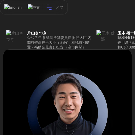
メヌ
English
中文
片山さつき
玉木 雄一
令和７年 参議院決算委員長 財務大臣 内
昭和44(1
閣府特命担当大臣（金融） 租税特別措
香川県さぬ
置・補助金見直し担当 （高市内閣）
和63(19
5(199
蔵省入省 ※
ード大学大
了 平成17
44回衆院
も惜敗 平成
活を経て、
得て初当選 
選で79,1
26(2014
得て3期目当
代表選に出
成29(201
を得て4期
区) 希望
党代表(11
主党共同代
(9月~) 