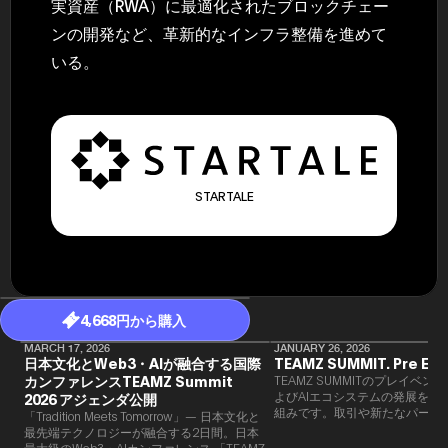
実資産（RWA）に最適化されたブロックチェー
ンの開発など、革新的なインフラ整備を進めて
いる。
STARTALE
4,668円から購入
MARCH 17, 2026
JANUARY 26, 2026
日本文化とWeb3・AIが融合する国際
TEAMZ SUMMIT. Pre Eve
カンファレンスTEAMZ Summit
TEAMZ SUMMITのプレイベン
よびAIエコシステムの発展を目
2026 アジェンダ公開
組みです。​取引や新たなパート
「Tradition Meets Tomorrow」— 日本文化と
90％以上が対面で生まれること
最先端テクノロジーが融合する2日間。日本
TEAMZでは本イベント前に定
最大級のWeb3・AIカンファレンス 「TEAMZ