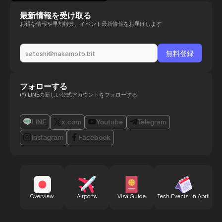
最新情報を受け取る
お得な情報や早割特典、イベント最新情報をお届けします
フォローする
(*) LINEの新しい公式アカウントをフォローする
LINE
x.com
Youtube
Telegram
Instagram
Facebook
B
Overview
Airports
Visa Guide
Tech Events in April