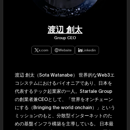
民主党設立
3(2021)
得て5期目当
院選で89
2025.05.
年8月 大蔵
渡辺 創太
月~199
課) 200
Group CEO
取引等監視委
月 国税庁 
月~200
x.com
Website
Linkedin
臣秘書専門官
財務省主
渡辺 創太（Sota Watanabe） 世界的なWeb3エ
コシステムにおけるパイオニアであり、日本を
代表するテック起業家の一人。Startale Group
の創業者兼CEOとして、「世界をオンチェーン
にする（Bringing the world onchain）」という
ミッションのもと、分散型インターネットのた
めの基盤インフラ構築を主導している。 日本最