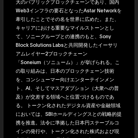
大のパブリックブロックチェーンであり、国内
Web3インフラの要石となったAstar Networkを
牽引したことでその名を世界に広めた。また、
キャリアにおける重要なマイルストーンとし
て、ソニーグループとの連携のもと、Sony
Block Solutions Labsと共同開発したイーサリ
アムレイヤー2ブロックチェーン
「Soneium（ソニューム）」が挙げられる。こ
の取り組みは、日本のブロックチェーン技術
を、コンシューマー向けエンターテインメン
ト、AI、そしてマスアダプション（大衆への普
及）が交差する領域へと位置づけるものであ
る。 トークン化されたデジタル資産や金融領域
においては、SBIホールディングスとの戦略的提
携を推進。法令に準拠した日本円ステーブルコ
インの発行や、トークン化された株式および現