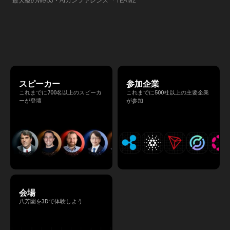
を開催し、リラックスした雰囲
Summit 2026」 が、2026年4月7日・8日に
高いネットワーキングを促進し
東京・八芳園にて開催されます。今年のテー
マは 「Tradition Meets Tomorrow」。日本の
伝統文化と最先端のテクノロジーが融合す
る、特別な2日間となります。このたび、公
式アジェンダが公開されました。（※登壇者
のスケジュール等の都合により、開催までに
内容が変更となる可能性があります。）
スピーカー
参加企業
これまでに700名以上のスピーカ
これまでに500社以上の主要企業
ーが登壇
が参加
会場
八芳園を3Dで体験しよう