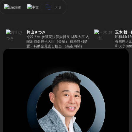
メヌ
English
中文
片山さつき
玉木 雄一
令和７年 参議院決算委員長 財務大臣 内
昭和44(1
閣府特命担当大臣（金融） 租税特別措
香川県さぬ
置・補助金見直し担当 （高市内閣）
和63(19
5(199
蔵省入省 ※
ード大学大
了 平成17
44回衆院
も惜敗 平成
活を経て、
得て初当選 
選で79,1
26(2014
得て3期目当
代表選に出
成29(201
を得て4期
区) 希望
党代表(11
主党共同代
(9月~) 