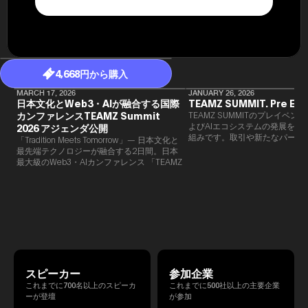
4,668円から購入
MARCH 17, 2026
JANUARY 26, 2026
日本文化とWeb3・AIが融合する国際
TEAMZ SUMMIT. Pre Eve
カンファレンスTEAMZ Summit
TEAMZ SUMMITのプレイベン
よびAIエコシステムの発展を目
2026 アジェンダ公開
組みです。​取引や新たなパート
「Tradition Meets Tomorrow」— 日本文化と
90％以上が対面で生まれること
最先端テクノロジーが融合する2日間。日本
TEAMZでは本イベント前に定
最大級のWeb3・AIカンファレンス 「TEAMZ
を開催し、リラックスした雰囲
Summit 2026」 が、2026年4月7日・8日に
高いネットワーキングを促進し
東京・八芳園にて開催されます。今年のテー
マは 「Tradition Meets Tomorrow」。日本の
伝統文化と最先端のテクノロジーが融合す
る、特別な2日間となります。このたび、公
式アジェンダが公開されました。（※登壇者
のスケジュール等の都合により、開催までに
内容が変更となる可能性があります。）
スピーカー
参加企業
これまでに700名以上のスピーカ
これまでに500社以上の主要企業
ーが登壇
が参加