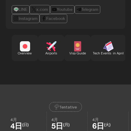
LINE
x.com
Youtube
Telegram
Instagram
Facebook
B
Overview
Airports
Visa Guide
Tech Events in April
Tentative
4月
4月
4月
4日
5日
6日
(日)
(月)
(火)