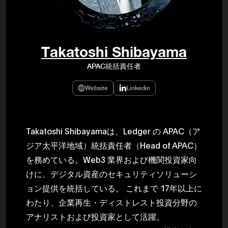
民主党設立
3(2021)
得て5期目当
院選で89
2025.05.
年8月 大蔵
Takatoshi Shibayama
月~199
課) 200
APAC統括責任者
取引等監視委
月 国税庁 
月~200
Website
Linkedin
臣秘書専門官
財務省主
Takatoshi Shibayamaは、Ledger の APAC（ア
ジア太平洋地域）統括責任者（Head of APAC）
を務めている。Web3 業界および機関投資家向
けに、デジタル資産のセキュリティソリューシ
ョン提供を統括している。 これまで 17年以上に
わたり、企業再生・ディストレスト投資分野の
アナリストおよび投資家として活躍。