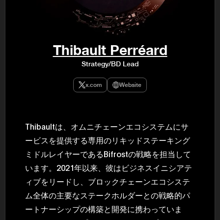
民主党設立
3(2021)
得て5期目当
院選で89
2025.05.
年8月 大蔵
Thibault Perréard
月~199
課) 200
Strategy/BD Lead
取引等監視委
月 国税庁 
月~200
x.com
Website
臣秘書専門官
財務省主
Thibaultは、オムニチェーンエコシステムにサ
ービスを提供する専用のリキッドステーキング
ミドルレイヤーであるBifrostの戦略を担当して
います。2021年以来、彼はビジネスイニシアテ
ィブをリードし、ブロックチェーンエコシステ
ム全体の主要なステークホルダーとの戦略的パ
ートナーシップの構築と開発に携わっていま