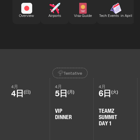
B
Overview
Airports
Visa Guide
Tech Events in April
Tentative
4月
4月
4月
4日
5日
6日
(日)
(月)
(火)
VIP
TEAMZ
DINNER
SUMMIT
DAY 1