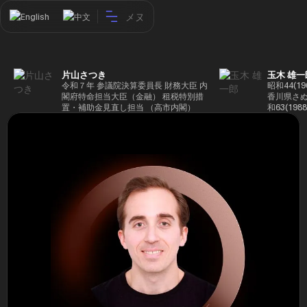
メヌ
English
中文
片山さつき
玉木 雄一
令和７年 参議院決算委員長 財務大臣 内
昭和44(1
閣府特命担当大臣（金融） 租税特別措
香川県さぬ
置・補助金見直し担当 （高市内閣）
和63(19
5(199
蔵省入省 ※
ード大学大
了 平成17
44回衆院
も惜敗 平成
活を経て、
得て初当選 
選で79,1
26(2014
得て3期目当
代表選に出
成29(201
を得て4期
区) 希望
党代表(11
主党共同代
(9月~) 