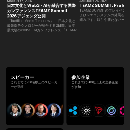
MARCH 17, 2026
JANUARY 26, 2026
日本文化とWeb3・AIが融合する国際
TEAMZ SUMMIT. Pre Eve
カンファレンスTEAMZ Summit
TEAMZ SUMMITのプレイベン
よびAIエコシステムの発展を目
2026 アジェンダ公開
組みです。​取引や新たなパート
「Tradition Meets Tomorrow」— 日本文化と
90％以上が対面で生まれること
最先端テクノロジーが融合する2日間。日本
TEAMZでは本イベント前に定
最大級のWeb3・AIカンファレンス 「TEAMZ
を開催し、リラックスした雰囲
Summit 2026」 が、2026年4月7日・8日に
高いネットワーキングを促進し
東京・八芳園にて開催されます。今年のテー
マは 「Tradition Meets Tomorrow」。日本の
伝統文化と最先端のテクノロジーが融合す
る、特別な2日間となります。このたび、公
式アジェンダが公開されました。（※登壇者
のスケジュール等の都合により、開催までに
内容が変更となる可能性があります。）
スピーカー
参加企業
これまでに700名以上のスピーカ
これまでに500社以上の主要企業
ーが登壇
が参加