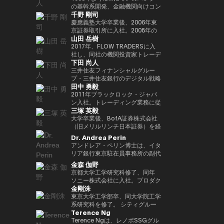
Outblazeを設立しました。2009
『２０３５ １０年後のニッポ
JPMorganのブロックチェーン部
あり、各サイクルの高値でビット
究科CARF招聘研究員。 訳書に
を中心にスタートアップ出資と事
の基幹系開発、金融機関向けコン
千野 剛司
年にはOutblazeのメッセージン
ン ホリエモンの未来予測大全』
門であるKinexysに所属し、JPM
コインを売却し、底値でより多く
『ビットコインとブロックチェー
業開発の責任者を担う。MUIP参
サル業務に従事。 Microsoftを経
グ事業をIBMに売却し、その後
など
CoinやTokenized Depositsなど
を買い戻すという投資仮説を掲げ
ン：暗号通貨を支える技術』
画以前は独立系VCのGlobal
てMUFGのイノベーション事業に
慶應義塾大学卒業後、2006年東
Outblazeを、デジタルエンター
のプロダクト推進を担当していま
ている。 ターピンは35年以上に
（NTT出版）、『マスタリン
Brainにて、国内外スタートアッ
参画しDXプロジェクトをリー
京証券取引所に入社。2008年の
山田 岳樹
テインメント分野のサービスや製
した。
わたり連続起業家および投資家と
グ・イーサリアム ―スマートコ
プ投資やCVCの運営に従事。そ
ド。 auフィナンシャルホールデ
金融危機以降、債務不履行管理プ
品を開発するプロジェクトや企業
して活躍してきた、極めて経験豊
ントラクトとDAppの構築』（オ
れ以前はソニーにて、技術投資や
ィングスにて執行役員チーフデジ
ロセスの改良プロジェクトに参画
2017年、FLOW TRADERSに入
を育成するインキュベーターへと
富なエグゼクティブであり、数多
ライリージャパン）など。共著に
JV設立等の新規事業プロジェク
タルオフィサー兼IT統括部長、
し、日本証券クリアリング機構に
社し、同社の機関投資家トレーデ
下田 尚人
転換しました。そのインキュベー
くの成功したイグジットを実現し
『Web3の未解決問題』（日経
トのファイナンス、またリテール
Microsoftで業務執行役員 金融イ
てOTCデリバティブ（クレジッ
ィング部門にて、シンガポールお
ト企業のひとつが、2014年に設
てきた。その実績を背景に、プエ
BP）、『Web3・暗号資産 13
エナジー事業のカテゴリー責任者
ノベーション本部長を務めた後、
ト・デフォルト・スワップおよび
よび香港支社を拠点にアジアの機
三井住友フィナンシャルグルー
立されたAnimoca Brandsです。
ルトリコを拠点とするファミリー
人の未来予測』（朝日新聞出
として、海外事業を運営。
現職。 一般社団法人
金利スワップ）の清算プロジェク
関投資家とのブロック取引を担
プ・三井住友銀行のデジタル戦略
田中 勇毅
2017年には、従来の教育システ
オフィス Transform Capital を
版）。
FINOVATORS設立。2021年より
トを主導するとともに、日本取引
当。ETFを中心に外国債券や暗号
部 部長。デジタルアセットに関
ムではあまり重視されてこなかっ
設立している。 また、ビットコ
日本ブロックチェーン協会理事就
所グループの清算決済分野の経営
資産を含む幅広いプロダクトにお
するSMBCグループの取り組みを
2011年ブラックロック・ジャパ
た発散的思考やデザイン思考など
インの初期投資家かつ思想的リー
任。同志社大卒、東大EMP第17
企画を担当。2016年より
いて機関投資家に流動性を提供す
取りまとめ。 2025年6月まで日
ン入社。トレーディング業務に従
三塚 英毅
のスキルを育む放課後型デジタル
ダー（thought leader）として
期修了。
PwCJapanのCEO Office（経営
る。また日本国内の証券会社、運
本銀行決済機構局参事役。決済機
事後、2024年3月よりブラックロ
ラボ、Dalton Learning Labを設
も知られ、Ethereum や Tether
企画）にて、リーダーシップチー
用会社、取引所・交換所、電子取
構局では、新しい技術を使った決
ック・グローバル・マーケッツ部
大学卒業後、BofA証券株式会社
立しました。また、テクノロジー
を含む主要ブロックチェーンプロ
ムの戦略的な議論をサポート。
引プラットフォームとのビジネス
済高度化プロジェクトの企画・推
長としてトレーディング、セキュ
（旧メリルリンチ日本証券）を経
における社会的意義のある課題を
ジェクトの初期マーケティングお
2018年7月、世界的な暗号資産取
開発を担当し、同社の日本関連の
進（Project Agora等）、AIの金
リティーズ・レンディング、キャ
て、BNPパリバ証券株式会社にて
Dr. Andrea Perin
研究するOutblazeのリサーチ部
よびアドバイザリーに関与した人
引所であるKrakenを運営する
ビジネス全般に携わる。 FLOW
融システムへの影響に関する国際
ッシュ・マネジメントを統括。ま
複数の役職を経た後、グローバル
アンドレア・ペリン博士は、イタ
門、ThinkBlazeの創設者でもあ
物である。こうした功績から、
Payward, Inc.（米国）に入社
TRADERSは東京証券取引所の
的検討等に従事。また、BIS決済
たデジタル戦略の分野においても
マーケッツ統括本部COOに就
リア銀行東京駐在員事務所の副代
ります。 2018年以降、Yat氏は
CNBC により「クリプト界のゴ
し、金融庁登録に貢献。2020年3
Best Market Makerとして毎年表
市場インフラ委員会（CPMI）、
日本にて従事。2025年1月よりグ
任。Web3企業の Animoca
表です。この職務において、日
金森 伽野
ゲーム業界におけるブロックチェ
ッドファーザー（the Godfather
月より同社日本代表就任。 2022
彰されるとともに、暗号資産等の
G7デジタル決済専門家グループ
ローバル・プロダクト・ソリュー
Brands 株式会社にて創業時より
本、韓国、台湾、オーストラリ
京都大学工学研究科修了、同年
ーンおよびNFT（非代替性トーク
of Crypto）」と称されている。
年7月Binance日本代表に就任。
デジタルアセットや海外の暗号資
（2023年共同議長）、金融安定
ション部を兼務し、同部内でトラ
COOとして参画した後、2024年
ア、ニュージーランドにおける経
ソニー株式会社に入社。プロダク
ン）の活用を早期から提唱してき
2013年には BitAngels を、2014
オックスフォード大学経営学修士
産ETFも積極的にマーケットメイ
委員会（FSB）イノベーションネ
ンジション・マネジメントを統
3月より現職。
済政策論議ならびにマクロ経済・
金剛洙
ト設計開発・商品企画・マーケテ
ました。これにより、ゲーマーは
年には BitAngels Fund 1 を共同
（MBA）修了。
クを行い、上場企業である同社は
ットワーク、BIS・中央銀行
括。
金融動向の分析を担当していま
ィング業務に従事。その後、ネッ
東京大学工学部卒、同大学院工学
ゲーム内資産やデータ、ひいては
設立。同ファンドは、イーサリア
伝統金融とデジタルアセット業界
CBDCグループなど、国際的な政
す。また、現地の金融・監督当
ト証券でフィンテック新規事業立
系研究科を修了。 シティグルー
価値そのものを真に所有できるよ
ムのクラウドセールにおいて、1
の懸け橋としての強みを持つ。
策協議体にも幅広く従事。 日本
局、機関投資家、ビジネスコミュ
Terence Ng
ち上げ、カスタマーエクスペリエ
プ証券株式会社に入社し、日本国
うになると考えられています。分
トークン30セントという価格で
銀行では、他に長崎支店長、香港
ニティとの対話を通じて、イタリ
ンス、CX戦略推進などを経験。
債・金利デリバティブのトレーデ
Terence Ngは、レノボSSGグル
散型アプリケーションとデジタル
100万ドルを投資したことで知ら
事務所長、金融機構局国際課長