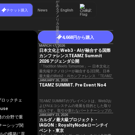
チケット購入
News
English
中文
4,668円から購入
MARCH 17, 2026
日本文化とWeb3・AIが融合する国際
カンファレンスTEAMZ Summit
2026 アジェンダ公開
「Tradition Meets Tomorrow」— 日本文化と
最先端テクノロジーが融合する2日間。日本
最大級のWeb3・AIカンファレンス 「TEAMZ
Summit 2026」 が、2026年4月7日・8日に
JANUARY 26, 2026
TEAMZ SUMMIT. Pre Event No4
東京・八芳園にて開催されます。今年のテー
マは 「Tradition Meets Tomorrow」。日本の
伝統文化と最先端のテクノロジーが融合す
ブロックチェ
る、特別な2日間となります。このたび、公
TEAMZ SUMMITのプレイベントは、Web3お
式アジェンダが公開されました。（※登壇者
よびAIエコシステムの発展を目的とした取り
use
のスケジュール等の都合により、開催までに
組みです。​取引や新たなパートナーシップの
内容が変更となる可能性があります。）
90％以上が対面で生まれることから、
JANUARY 23, 2026
開発の分野で重
カルダノ最大級プロジェクト・
TEAMZでは本イベント前に定員制の交流会
IAGON：RoyaltyNodeローンチイ
トナーシップ関
を開催し、リラックスした雰囲気の中で質の
高いネットワーキングを促進しています。
ベント - 東京
ルの構築に貢