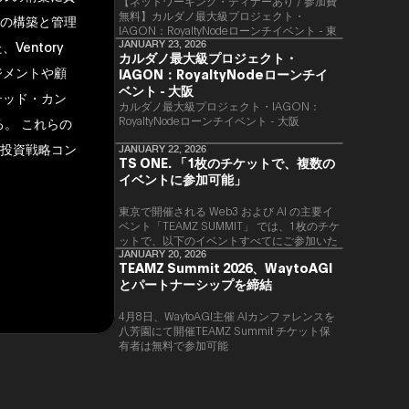
【ネットワーキング・ディナーあり / 参加費
無料】カルダノ最大級プロジェクト・
ィの構築と管理
IAGON：RoyaltyNodeローンチイベント - 東
entory
京
JANUARY 23, 2026
カルダノ最大級プロジェクト・
ジメントや顧
IAGON：RoyaltyNodeローンチイ
ベント - 大阪
テッド・カン
​カルダノ最大級プロジェクト・IAGON：
RoyaltyNodeローンチイベント - 大阪
。 これらの
、投資戦略コン
JANUARY 22, 2026
TS ONE. 「1枚のチケットで、複数の
イベントに参加可能」
東京で開催される Web3 および AI の主要イ
ベント「TEAMZ SUMMIT」 では、1枚のチケ
ットで、以下のイベントすべてにご参加いた
だけます。
JANUARY 20, 2026
TEAMZ Summit 2026、WaytoAGI
とパートナーシップを締結
4月8日、WaytoAGI主催 AIカンファレンスを
八芳園にて開催TEAMZ Summit チケット保
有者は無料で参加可能