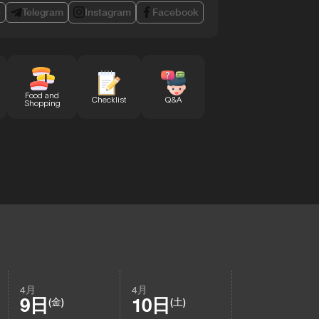
e
Telegram
Instagram
Facebook
Food and
Checklist
Q&A
Shopping
4月
4月
9日
10日
(金)
(土)