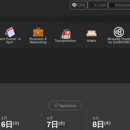
LINE
x.com
Youtub
ech Events in
Business &
Bespoke Travel
Transportation
Hotels
April
Networking
by anyBOUND
Tentative
4月
4月
4月
6日
7日
8日
(火)
(水)
(木)