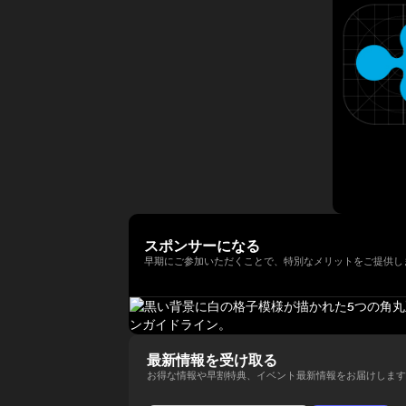
年以上にわたって経験してきまし
法人日本ブロックチェーン協会
ィ型ウォレットを次世代の金融イ
講演者紹介向けにさらに自然で洗
以降、同大学の名門 Newhouse
た。彼はテクノロジー業界でビジ
（JBA）代表理事を務める。 そ
ンフラとして進化させる役割を担
練された日本語版にも整えられま
School of Public
ネス戦略をリードする確かな実績
の他にも、ISO/TC307国内審議
い、その未来を形作っている。
す。
Communications のアドバイザ
を築いています。 Terence Ng
委員会Committee会員、防衛省
リーボードメンバーも務めてい
は、シンガポールの南洋理工大学
オピニオンリーダーなども務め、
る。 さらにターピンは、プエル
でビジネス学の学士号を取得しま
創業以来掲げるbitFlyerのミッシ
トリコにおけるビットコインおよ
した。彼は現在、シンガポールを
ョンである「ブロックチェーンで
び暗号資産コミュニティの先駆者
拠点としており、ブロックチェー
世界を簡単に。」の実現に向け、
とも見なされており、2016年初
ンとAI技術の熱心なファンです。
様々な場面でweb3業界の発展に
頭にはこの分野において初の投資
向け意欲的に活動中。
家向け優遇認定（Investor
Decree）を受けている。
スポンサーになる
早期にご参加いただくことで、特別なメリットをご提供し
最新情報を受け取る
お得な情報や早割特典、イベント最新情報をお届けします