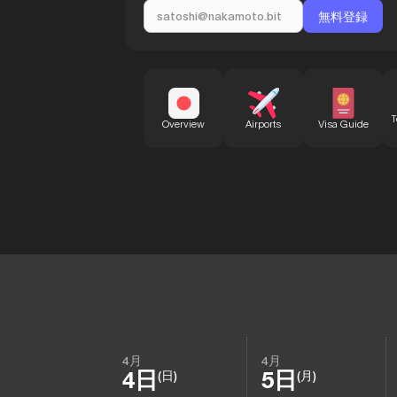
T
Overview
Airports
Visa Guide
4月
4月
4日
5日
(日)
(月)