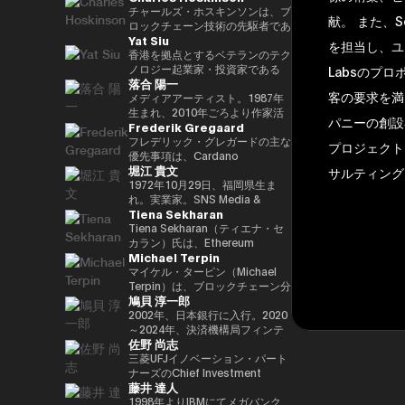
29(2017)年 第48回衆院選で
任し、自民党IT戦略特命委員会委
と共同事業を行う。報道・討論・
であり、世界をリードするブロッ
チャールズ・ホスキンソンは、ブ
献。 また、
82,345票を得て4期目当選(希望
員長として、自民党のIT政策を主
お笑い・アート・ファッションな
クチェーンおよびDAOである
ロックチェーン技術の先駆者であ
Yat Siu
の党公認、香川2区) 希望の党共
導。平成30年10月第4次安倍改造
ど多様な動画や雑誌の企画や出演
TRON の創設者、さらに世界最
り、分散型プラットフォーム「カ
を担当し、ユ
同代表選に出馬。希望の党代表
内閣にてIT担当大臣、内閣府特命
にも関わる。著書『22世紀の資
大級の暗号資産取引所の一つ
ルダノ（Cardano）」の創設者
香港を拠点とするベテランのテク
(11月〜) 平成30(2018)年 国民民
担当(科学技術・知的財産戦略・
本主義：やがてお金は絶滅する』
HTX のアドバイザーを務めてい
です。元々はイーサリアムの共同
ノロジー起業家・投資家である
Labsのプ
落合 陽一
主党共同代表(5月~9月) 国民民主
クールジャパン戦略・宇宙政策)
『22世紀の民主主義：選挙はア
ます。 アリババ創業者ジャッ
創設者の一人でもあり、数理論理
Yat Siu氏は、Animoca Brands
客の要求を満
党代表(9月~) 令和2(2020)年 分党
大臣就任。令和2年菅内閣にてデ
ルゴリズムになり、政治家はネコ
ク・マー氏の薫陶を受けた人物と
学と暗号学に強い背景を持ってい
の共同創業者兼エグゼクティブ・
メディアアーティスト。1987年
を経て新国民民主党設立、代表に
ジタル改革担当大臣就任。令和3
になる』、番組「成田悠輔と愛す
しても知られ、2025年4月には、
ます。カルダノは学術的な研究と
チェアマンです。Animoca
生まれ、2010年ごろより作家活
パニーの創設
Frederik Gregaard
就任(9月) 令和3(2021)年 第49回
年初代デジタル大臣就任。現在、
べき非生産性の世界」「夜明け前
グローバルなデジタル資産業界で
ピアレビューに基づいて開発され
Brandsは、世界的なブロックチ
動を始める。境界領域における物
衆院選で94,530票を得て5期目当
デジタル社会推進本部長。
のPLAYERS」「成田悠輔の聞か
最も著名かつ影響力のある人物の
たことが特徴で、金融包摂とスマ
ェーンおよびゲーム分野のリーダ
化や変換、質量への憧憬をモチー
フレデリック・グレガードの主な
プロジェクト
選 令和6(2024)年 第50回衆院選
れちゃいけない話」「walk」
一人として Forbes誌 の表紙を飾
ートコントラクトの普及を目指し
ー企業であり、世界中のゲーマー
フに作品を展開。筑波大学/東京
優先事項は、Cardano
堀江 貴文
で89,899票を得て6期目当選
「書く気がおきない」など。
りました。 また、Forbes「30
ています。現在はInput Output
やインターネット利用者にデジタ
大学准教授、2025年日本国際博
Foundation における導入戦略を
サルティング
2025.05.01 現在 ※1 1993年4月
Under 30（コンシューマー・テ
Global（IOG）のCEOとしてカ
ル上の財産権を提供することを使
覧会（大阪・関西万博）テーマ事
推進し、各ミッションの統合およ
1972年10月29日、福岡県生ま
~2005年8月 大蔵省(現・財務省)
クノロジー部門）」に複数回選出
ルダノの技術開発を主導していま
命としています。これにより、新
業プロデューサー。写真集「質量
び実行を主導するとともに、
れ。実業家。SNS Media &
Tiena Sekharan
在職 1997年7月~1999年6月 外務
されるなど、国際的に高い評価を
す。
たな資産クラス、Play-and-Earn
への憧憬（amana・2019）」
Cardano を活用した包括的かつ
Consulting株式会社 ファウンダ
省出向(中近東第一課) 2000年7月
受けています。 2025年8月に
経済、そしてオープン・メタバー
NFT作品「Re-Digitalization of
公平な成長を実現するための迅速
ー。 現在はロケット開発や、ア
Tiena Sekharan（ティエナ・セ
~2001年6月 金融庁 証券取引等監
は、Blue Origin の NS-34ミッシ
スの構築に寄与する、より公平な
Waves(foundation・2021)」な
な価値創出を可能にすることで
プリのプロデュース、また予防医
カラン）氏は、Ethereum
Michael Terpin
視委員会 2001年7月~2002年6月
ョン に搭乗し、世界で712人目の
デジタルの枠組みの実現を目指し
ど。2016年PrixArsElectronica栄
す。 同財団に参画する以前は、
療普及協会として予防医療を啓蒙
Foundationのアジア太平洋
国税庁 大阪国税局総務課長 2002
宇宙飛行士として宇宙へ渡航しま
ています。 Yat氏は1990年に
誉賞 、EUよりSTARTSPrize受
スイスおよびスカンジナビア諸国
する等 様々な分野で活動する。
（APAC）地域におけるHead of
マイケル・ターピン（Michael
年7月~2005年6月 内閣府出向(特
した。 その関心分野は、テクノ
Atari Germanyでキャリアをスタ
賞、
において17年以上にわたり、プ
会員制オンラインサロン『堀江貴
Institutionsを務めており、エン
Terpin）は、ブロックチェーン分
鳩貝 淳一郎
命担当大臣秘書専門官) 2005年7
ロジー、投資、アート、慈善活
ートさせました。1995年には香
2019SXSWCreativeExperienceARROWAwards
ロフェッショナルサービスおよび
文イノベーション大学校
タープライズ分野での導入推進を
野の投資およびアドバイザリー会
月~2005年8月 財務省主計局主査
動、ゲーム、そして宇宙探査に及
港に移り、アジア初の無料ウェブ
受賞。Apollo Magazine 40
金融業界に従事し、資本市場、デ
（HIU）』では、700名近い会員
通じてEthereumエコシステムの
社 Transform Ventures の創業者
2002年、日本銀行に入行。2020
びます。
ページおよび無料メールサービス
UNDER 40 ART andTECH、
ジタル資産運用、プライベートバ
とともに多彩なプロジェクトを展
発展をリードしています。 キャ
兼CEOであり、また Supercycle
～2024年、決済機構局フィンテ
佐野 尚志
提供企業であるHong Kong
Asia Digital Art Award優秀賞、
ンキング、トレーディング・イン
開している。
リアは伝統的な金融業界からスタ
Genesis Partners, LP のCEO兼
ックグループ長。2024〜2025
Cybercity/Freenationを設立し
文化庁メディア芸術祭アート部門
フラストラクチャー分野に注力し
http://salon.horiemon.com 著
ートし、Lehman Brothers、
最高投資責任者（CIO）を務めて
年、FinTech副センター長、デジ
三菱UFJイノベーション・パート
ました。1998年には、多言語対
審査委員会推薦作品多数。
てきました。
書 『金を使うならカラダに使
BNP Paribas、JPMorganなどで
いる。同ファンドは、ビットコイ
タル通貨検証グループ長。2025
ナーズのChief Investment
藤井 達人
応のホワイトラベルWebサービ
え。』『ＣｈａｔＧＰＴ ｖｓ．
要職を歴任しました。 Ethereum
ン専業としては世界初のアルゴリ
年7月より出向し、現職。2025年
Officerとして、AUM 800億円の
スの先駆者として高く評価された
未来のない仕事をする人たち』
Foundation参画前は、
ズム型暗号資産ヘッジファンドで
4月より東京大学大学院経済学研
ファンドにおいて日・米・アジア
1998年よりIBMにてメガバンク