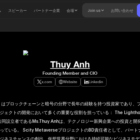
ム
スピーカー
パートナー企業
会場
Join us
お問い合わせ
Thuy Anh
Founding Member and CIO
x.com
Website
Linkedin
y Anh はブロックチェーンと暗号の分野で長年の経験を持つ投資家であり、
ェクトの開発において多くの重要な役割を担っている： The Lightho
sの共同設立者であるMs.Thuy Anhは、テクノロジー新興企業への投資と
ている。 Scity MetaverseプロジェクトのBD責任者として、パー
ジネスチャンスの創出、仮想世界分野における持続可能なビジネスモデ