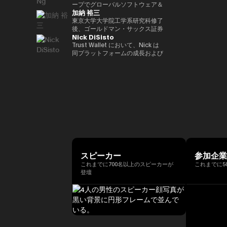
ア経済への理解促進と、二国間の
2022年 ソニー銀行入社、現在は
ィング業務に従事。 その後、株
ープでグローバルソフトウェア＆
資産の可能性を明確に見据えた
れている。 ターピンは2015年に
（バーゼル規制担当）、国際局企
経済・金融関係のさらなる強化に
加納 裕三
ソニー銀行 DX事業企画部長とし
式会社松尾研究所に参画し、機械
マネージドサービスビジネスを率
Yat氏は、Animoca Brandsをブ
「ビットコイン四季モデル
画役等を歴任。財務省では国際機
取り組んでいます。 中央銀行、
てweb3関連の新規事業企画を推
学習プロジェクトの企画から
いています。彼は、戦略的な
東京大学大学院工学系研究科修了
ロックチェーン、ゲーム、NFT、
（Four Seasons of Bitcoin）」
構課企画官として国際金融
銀行監督当局、ならびに欧州中央
進。
PoC、開発を一貫して担当。
Microsoft Cloud Solution
後、ゴールドマン・サックス証券
そしてオープン・メタバース分野
を開発した人物でもあり、2024
（FATF、FSB等）を担当。 一橋
銀行（ECB）や欧州投資銀行
Nick DiSisto
2022年より同社取締役に就任、
Provider（CSP）プログラムを推
株式会社等を経て、2014年に株
におけるリーダー的地位へと迅速
年に Skyhorse Publishing から
大学法学部卒業。ハーバード大学
（EIB）を含む国際金融機関にお
また生成AIに特化したVCファン
進し、Microsoftと連携して関連
式会社bitFlyerを共同創業。
Trust Wallet において、Nick は
に導きました。Animoca Brands
刊行された著書『Bitcoin
でComputer Science for AIを履
いて15年以上の経験を有し、金
ドを新設。
するサービスソリューション全体
bitFlyer創業以降、暗号資産の国
同プラットフォームの成長および
はNFTを中心とした複数の子会社
Supercycle』は高い評価を受
修。
融規制、ガバナンス、コンプライ
を推進する責任を負っています。
内の法改正に関する提言や自主規
ユーザー体験の中核を担う、戦略
や製品群を展開しており、さらに
け、2024年11月上旬におけるビ
アンスの分野で深い専門性を備え
彼は、セキュリティ、ソフトウェ
制ルールの策定等に尽力すると共
的イニシアティブおよびエコシス
540社を超えるブロックチェーン
ットコインの史上最高値更新を正
ています。 ローマ大学トル・ヴ
ア、クラウド、AIエコシステムに
に、暗号資産交換業者である
テム・パートナーシップを統括し
関連企業に投資を行い、世界最大
確に予測したことで注目を集め
ェルガータ校にて、健全性規制お
おける主要な戦略的パートナーシ
bitFlyer USA, Inc.のCEO、
ている。 彼の取り組みは、DeFi
級のブロックチェーン投資ポート
た。 デジタル資産分野に参入す
よび監督当局の制裁権限をテーマ
ップと販売を、グローバル市場全
bitFlyer EUROPE S.A.のチェアマ
連携、法定通貨のオン／オフラン
フォリオを築いています。 Yat氏
る以前には、Market Wire（現
とする法学博士号を取得していま
体で主導しています。 2011年に
ンを歴任。グローバルな視点で暗
プ、MEV（最大抽出価値）対
はこれまでに数多くの栄誉を受け
GlobeNewswire） を創業。同社
す。
レノボに参加して以来、Terence
号資産交換業業界の発展に貢献。
策、そしてコア・インフラパート
ており、世界経済フォーラムの
は現在、Apollo Global
Ngは、セキュリティ、エンター
2018年に自主規制団体である一
ナーシップなど、幅広い重要領域
「Global Leader of
Management 傘下で約5億ドル
テインメント、Eコマース、フィ
般社団法人日本仮想通貨交換業協
に及び、世界中の何百万人ものユ
Tomorrow」、DHL/SCMP
規模の事業部門となっている。ま
ンテックなどのセクターにわたる
会（現、一般社団法人日本暗号資
ーザーにとって、暗号資産をより
Awardsの「Young
た、消費者向けインターネット黎
主要なインターネット企業とのレ
産等取引業協会：JVCEA）を発
使いやすく、安全で、スケーラブ
Entrepreneur of the Year」、さ
明期におけるマーケティングの先
ノボのパートナーシップをグロー
起人として設立。内閣官房主催の
ルなものにすることを目的として
らにCointelegraphによる「ブロ
駆者として、The Motley Fool、
スピーカー
参加企
バルにリードしてきました。ま
官民データ活用推進基本計画実行
いる。 Nick は、プロダクト、セ
ックチェーン業界で注目すべき
America Online Greenhouse、
これまでに700名以上のスピーカーが
これまでに5
た、戦略的なAR/VRパートナー
委員会にも有識者として出席。
キュリティ、エンジニアリング、
100人」の一人にも選ばれていま
Earthlink の立ち上げをはじめ、
登壇
シップも推進しました。
現在、株式会社bitFlyer
マーケティングといった各部門と
す。 また、Yat氏はクラシック音
数十に及ぶ著名なインターネット
Terence Ngは、ソニーエレクト
Holdings代表取締役CEO、株式
密接に連携しながら、ユーザー体
楽の正式な訓練を受けた音楽家で
ブランドの成長に関与した。 学
ロニクス、ヒューレット・パッカ
会社bitFlyer 代表取締役、株式会
験とブロックチェーン技術の交差
もあり、BAFTA（英国映画テレ
歴としては、ニューヨーク州立大
ード、Navteq Corporation、ノ
社bitFlyer Blockchain代表取締
点におけるイノベーションを推進
ビ芸術アカデミー）のアドバイザ
学バッファロー校にてクリエイテ
キアなどの主要なテクノロジーブ
役、bitFlyer USA, Inc.の
している。 「コードを現実世界
リーボードメンバー、ならびに
ィブ・ライティングの修士号を取
ランドで、マーケティング、製品
Director、株式会社Custodiem
の価値へと変換する」ことに重点
Asian Youth Orchestraの理事も
得。シラキュース大学にて二つの
開発、ビジネス開発の役割を20
の取締役を務めるほか、一般社団
を置き、Nick はセルフカストデ
務めています。 必要であれば、
学士号を取得しており、2000年