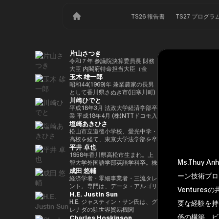
TS26 報告書
TS27 プログラ
片山さつき
令和７年 参議院決算委員長 財務
大臣 内閣府特命担当大臣（金
玉木 雄一郎
融） 租税特別措置・補助金見直
し担当 （高市内閣）
昭和44(1969)年 兼業農家の長男
として香川県さぬき市(旧寒川町)
川崎ひでと
に生まれる 昭和63(1988)年 高松
高校卒業 平成5(1993)年 東京大
平成18年3月 法政大学経済学部卒
学法学部卒業、同年大蔵省入省
業 平成18年4月 (株)NTTドコモ入
塩崎あきひさ
※1 平成9(1997)年 米国ハーバー
社 平成29年8月 衆議院議員川崎
ド大学大学院(ケネディースクー
二郎秘書 令和3年10月 第49回衆
松山市立道後小学校、愛光中学・
ル)修了 平成17(2005)年 財務省を
議院議員総選挙において初当選
高校を経て、東京大学法学部を卒
平井 卓也
退職し、第44回衆院選に立候
令和6年10月 第50回衆議院議員
業後、長島・大野・常松法律事務
補。70,177票を得るも惜敗 平成
総選挙において2期目の当選 令和
所のパートナー弁護士。 2021
1958年香川県高松市生まれ。上
Ms.Thu
21(2009)年 4年間の浪人生活を経
6年11月 総務大臣政務官（第二次
年、衆議院総選挙（愛媛1区）に
智大学外国語学部英語学科卒。株
成田 悠輔
て、第45回衆院選で109,863票を
石破内閣） 令和7年10月 デジタ
て初当選。元厚労大臣政務官。党
式会社電通、西日本放送代表取締
ーン技術プロジ
得て初当選 平成24(2012)年 第46
ル大臣政務官、内閣府大臣政務官
内では、副幹事長を経験した後、
役社長等を経て、2000年、第42
経済学者・零細事業者・三流タレ
回衆院選で79,153票を得て2期目
（第1次高市内閣） 令和8年2月
国会対策副委員長に就任。インテ
回衆議院選挙で初当選。以来、連
ント。専門は、データ・アルゴリ
Venture
H.E. Justin Sun
当選 平成26(2014)年 第47回衆院
デジタル大臣政務官、内閣府大臣
リジェンス戦略本部、科学技術イ
続10回当選。自民党経産・総務
ズム・ポエム・思想を組み合わせ
選で78,797票を得て3期目当選 平
政務官（第2次高市内閣）
ノベーション戦略本部、AI・
部会長、政務調査会副会長、内閣
たビジネスと公共政策の想像とデ
H.E. ジャスティン・サン氏は、グ
要な経験を持っ
成28(2016)年 民進党代表選に出
Web3小委員会の各事務局長。
府（IT担当）大臣政務官、国土交
ザイン。多分野の学術誌・学会に
レナダの駐世界貿易機関
係の構築、ビ
Charles Hoskinson
馬。党幹事長代理を拝命 平成
通副大臣、内閣常任委員長等を歴
研究を発表、多くの企業や自治体
（WTO）大使および元常駐代表