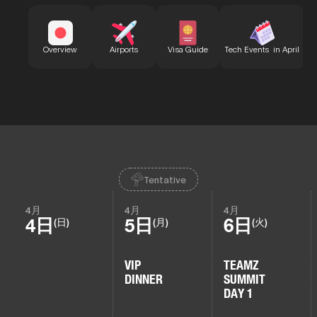
B
Overview
Airports
Visa Guide
Tech Events in April
Tentative
4月
4月
4月
4日
5日
6日
(日)
(月)
(火)
VIP
TEAMZ
DINNER
SUMMIT
DAY 1