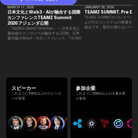
MARCH 17, 2026
JANUARY 26, 2026
日本文化とWeb3・AIが融合する国際
TEAMZ SUMMIT. Pre Eve
カンファレンスTEAMZ Summit
TEAMZ SUMMITのプレイベン
よびAIエコシステムの発展を目
2026 アジェンダ公開
組みです。​取引や新たなパート
「Tradition Meets Tomorrow」— 日本文化と
90％以上が対面で生まれること
最先端テクノロジーが融合する2日間。日本
TEAMZでは本イベント前に定
最大級のWeb3・AIカンファレンス 「TEAMZ
を開催し、リラックスした雰囲
Summit 2026」 が、2026年4月7日・8日に
高いネットワーキングを促進し
東京・八芳園にて開催されます。今年のテー
マは 「Tradition Meets Tomorrow」。日本の
伝統文化と最先端のテクノロジーが融合す
る、特別な2日間となります。このたび、公
式アジェンダが公開されました。（※登壇者
のスケジュール等の都合により、開催までに
内容が変更となる可能性があります。）
スピーカー
参加企業
これまでに700名以上のスピーカ
これまでに500社以上の主要企業
ーが登壇
が参加