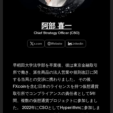
民主党設立
3(2021)
得て5期目当
院選で89
2025.05.
年8月 大蔵
阿部 喜一
月~199
課) 200
Chief Strategy Officer (CSO)
取引等監視委
月 国税庁 
月~200
x.com
Website
Linkedin
臣秘書専門官
財務省主
早稻田大学法学部を卒業後、彼は東京金融取引
所で働き、派生商品の法人営業や規則改訂に関
する当局との交渉に携わりました。 その後、
FXcoinを含む日本のライセンスを持つ仮想通貨
取引所でコンプライアンスの責任者として5年
間、複数の仮想通貨プロジェクトに参加しまし
た。 2022年にCSOとしてHyperithmに参加しま