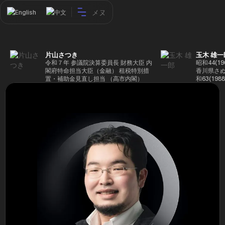
メヌ
English
中文
片山さつき
玉木 雄一
令和７年 参議院決算委員長 財務大臣 内
昭和44(1
閣府特命担当大臣（金融） 租税特別措
香川県さぬ
置・補助金見直し担当 （高市内閣）
和63(19
5(199
蔵省入省 ※
ード大学大
了 平成17
44回衆院
も惜敗 平成
活を経て、
得て初当選 
選で79,1
26(2014
得て3期目当
代表選に出
成29(201
を得て4期
区) 希望
党代表(11
主党共同代
(9月~) 