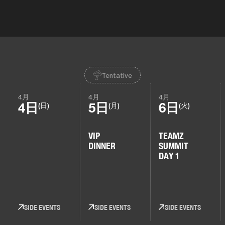
Tentative
4月
4月
4月
4日
5日
6日
(日)
(月)
(火)
VIP
TEAMZ
DINNER
SUMMIT
DAY 1
SIDE EVENTS
SIDE EVENTS
SIDE EVENTS