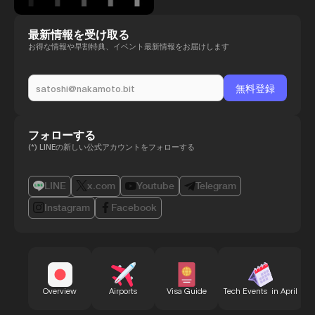
最新情報を受け取る
お得な情報や早割特典、イベント最新情報をお届けします
フォローする
(*) LINEの新しい公式アカウントをフォローする
LINE
x.com
Youtube
Telegram
Instagram
Facebook
B
Overview
Airports
Visa Guide
Tech Events in April