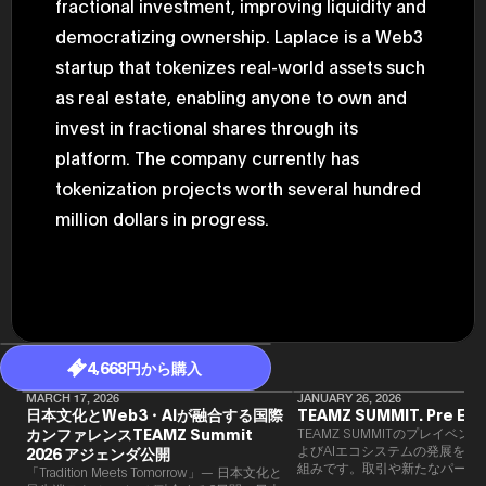
fractional investment, improving liquidity and
democratizing ownership. Laplace is a Web3
startup that tokenizes real-world assets such
as real estate, enabling anyone to own and
invest in fractional shares through its
platform. The company currently has
tokenization projects worth several hundred
million dollars in progress.
4,668円から購入
MARCH 17, 2026
JANUARY 26, 2026
日本文化とWeb3・AIが融合する国際
TEAMZ SUMMIT. Pre Eve
カンファレンスTEAMZ Summit
TEAMZ SUMMITのプレイベン
よびAIエコシステムの発展を目
2026 アジェンダ公開
組みです。​取引や新たなパート
「Tradition Meets Tomorrow」— 日本文化と
90％以上が対面で生まれること