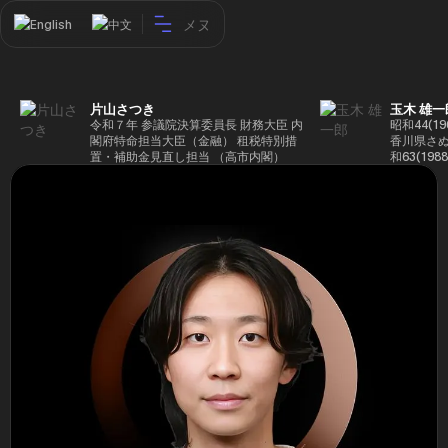
メヌ
English
中文
片山さつき
玉木 雄一
令和７年 参議院決算委員長 財務大臣 内
昭和44(1
閣府特命担当大臣（金融） 租税特別措
香川県さぬ
置・補助金見直し担当 （高市内閣）
和63(19
5(199
蔵省入省 ※
ード大学大
了 平成17
44回衆院
も惜敗 平成
活を経て、
得て初当選 
選で79,1
26(2014
得て3期目当
代表選に出
成29(201
を得て4期
区) 希望
党代表(11
主党共同代
(9月~) 