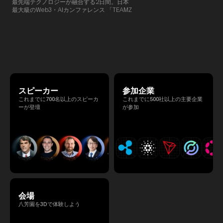
最先端テクノロジーが融合する2日間。日本
TEAMZでは本イベント前に定
最大級のWeb3・AIカンファレンス 「TEAMZ
を開催し、リラックスした雰囲
Summit 2026」 が、2026年4月7日・8日に
高いネットワーキングを促進し
東京・八芳園にて開催されます。今年のテー
マは 「Tradition Meets Tomorrow」。日本の
伝統文化と最先端のテクノロジーが融合す
る、特別な2日間となります。このたび、公
式アジェンダが公開されました。（※登壇者
のスケジュール等の都合により、開催までに
内容が変更となる可能性があります。）
スピーカー
参加企業
これまでに700名以上のスピーカ
これまでに500社以上の主要企業
ーが登壇
が参加
会場
八芳園を3Dで体験しよう