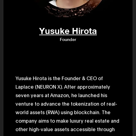
民主党設立
3(2021)
得て5期目当
院選で89
2025.05.
年8月 大蔵
Yusuke Hirota
月~199
課) 200
Founder
取引等監視委
月 国税庁 
月~200
臣秘書専門官
財務省主
Yusuke Hirota is the Founder & CEO of
Laplace (NEURON X). After approximately
seven years at Amazon, he launched his
venture to advance the tokenization of real-
world assets (RWA) using blockchain. The
company aims to make luxury real estate and
other high-value assets accessible through