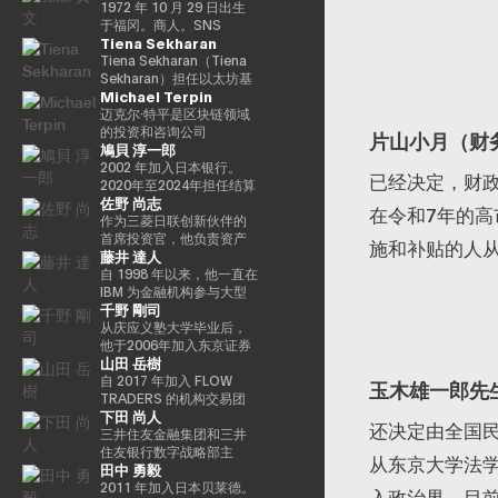
希望党正式批准），并竞
特殊任务（科学和技术/知
る』、番組「成田悠輔と
“30岁以下30人（消费技术
席执行官的身份领导卡尔
做，我们的目标是实现一
教授，2025年日本国际博
导每项使命的整合和执
1972 年 10 月 29 日出生
选希望党联合代表选举。
识产权战略/酷日本战略/太
愛すべき非生産性の世
部门）”。 2025/8 年，我
达诺的技术开发。
个更公平的数字框架，这
览会（大阪/关西世博会）
行，并实现快速价值创
于福冈。商人。SNS
Tiena Sekharan
希望党代表（11月-）平成
空政策）的部长。负责数
界」「夜明け前の
登上了 “蓝色起源 NS-34”
将有助于建立新的资产类
主题项目制作人。写真集
造，以使用卡尔达诺实现
Media & Consulting Co.,
30年（2018年）全国民主
字改革的部长在Reiwa 2的
PLAYERS」「成田悠輔の
任务，并作为世界上第
别、边玩边赚的经济和开
《渴望弥撒（2019年阿曼
包容性和公平的增长。在
Ltd. 的创始人目前，他们
Tiena Sekharan（Tiena
党联合代表（5月至9月）
须贺内阁中就职。第一任
聞かれちゃいけない話」
712 位宇航员前往太空。
放的元宇宙。Yat 于 1990
那）》和NFT作品《波浪
加入基金会之前，他在瑞
活跃于火箭开发、应用生
Sekharan）担任以太坊基
Michael Terpin
全国民主党代表（9月〜）
数字事务部长在Reiwa 3就
「walk」「書く気がおき
他的兴趣涵盖科技、投
年在德国雅达利开始了他
的再数字化（2021年基金
士和斯堪的纳维亚国家工
产以及作为预防医学促进
金会亚太地区（APAC）地
新国民民主党通过令和
职。现任自民党公共关系
ない」など。
资、艺术、慈善、游戏和
的职业生涯。1995年，他
会）》等获得了2016年
作了17年以上，在专业服
协会对人们进行预防医学
区机构负责人，并通过促
迈克尔·特平是区块链领域
2（2020）支部党成立并
部主任兼数字社会促进部
太空探索。
移居香港，创立了香港
PrixarElectronica荣誉
务和金融行业工作，专注
教育等各个领域。会员制
进企业领域的采用来领导
的投资和咨询公司
片山小月（财
鳩貝 淳一郎
成为代表（9月）（9
经理。
Cybercity/Freenation，
奖、欧盟的StartsPrize和
于资本市场、数字资产管
在线沙龙 “堀江隆文创新大
以太坊生态系统的发展。
Transform Ventures的创
月），在令和3（2021）
这是亚洲第一个免费网页
2019年SXSWCreative
理、私人银行和交易基础
学（HIU）” 正在开发各种
他的职业生涯始于传统金
始人兼首席执行官，同时
2002 年加入日本银行。
已经决定，财政
第49届众议院选举的第49
和免费电子邮件服务提供
ExperienceArrowardsCreative
设施。
项目，拥有近700名会员。
融行业，曾担任雷曼兄
也是Supercycle Genesis
2020年至2024年担任结算
佐野 尚志
届众议院选举中获得
商。1998 年，他创立了
ExperienceArrowards。
http://salon.horiemon.com
弟、法国巴黎银行和摩根
Partners, LP的首席执行官
和结算管理局金融科技小
在令和7年的
94,530张选票，当选为众
Outblaze，该公司被公认
《阿波罗》杂志40岁以下
这本书《如果你花钱，就
大通等重要职位。在加入
兼首席投资官（CIO）。该
组负责人。2024-2025
作为三菱日联创新伙伴的
议员到目前为止，第 5 学
为多语言白标网络服务的
40位艺术与科技，亚洲数
用它来保护自己的身
以太坊基金会之前，我属
基金是世界上第一个专门
年，金融科技中心副主任
首席投资官，他负责资产
施和补贴的人
藤井 達人
期 2025.05.01。8月财政
先驱。Outblaze的消息业
字艺术奖卓越奖，以及日
体》。“CHATGPT 与 “没
于摩根大通的区块链部门
研究比特币的算法加密资
兼数字货币验证组负责
管理规模为800亿日元的基
部（现为财务部）在职
务于2009年被出售给了
本媒体艺术节艺术部评审
有未来工作的人”、“2035
KineXYS，负责推广摩根
产对冲基金，它建立了一
人。他从 2025/7 年起被借
金中的创业投资和业务发
自 1998 年以来，他一直在
1997/7至1999/6借调至外
IBM，然后Outblaze转变
委员会推荐的许多作品。
年日本堀右卫门在 10 年后
大通硬币和代币化存款等
个投资假设，即比特币每
调，目前担任现任职务。
展，主要是在日本、美国
IBM 为金融机构参与大型
千野 剛司
务省（中东第一司）
为孵化器，旨在促进在数
对未来的完整预测” 等
产品。
个周期都以高价出售，并
自2025/4以来，他一直是
和亚洲。在加入MUIP之
银行核心系统开发和咨询
20007/2001/6 金融厅证
字娱乐领域开发服务和产
以最低价格回购更多比特
东京大学经济学研究生院
前，他曾在独立风险投资
服务。在微软工作后，他
从庆应义塾大学毕业后，
券交易监督委员会 2001/7
品的项目和公司。
币。Turpin是一位经验丰
CARF的受邀研究员。翻译
公司Global Brain参与国
参与了三菱日联金融集团
他于2006年加入东京证券
山田 岳樹
至 2002/6 国税厅大阪国税
Animoca Brands就是这
富的高管，作为连续创业
内容包括 “比特币和区块
内和国际创业投资和CVC
的创新业务并领导了DX项
交易所。2008年金融危机
局总务科科长 2002/7 至
样一家孵化公司，它成立
者和投资者活跃了超过35
链：支持加密货币的技术”
管理。在此之前，他在索
目。在AU Financial
后，他参与了债务违约管
自 2017 年加入 FLOW
玉木雄一郎先
2005/6（负责特别任务的
于2014年。2017 年，我
年，并成功退出多次。基
（NTT Publishing）和
尼担任品类经理，经营海
Holdings担任执行官、首
理流程改进项目，领导了
TRADERS 的机构交易团
下田 尚人
部长官专家）2005/7 至
们建立了道尔顿学习实验
于这一往绩，成立了位于
“掌握以太坊——构建智能
外业务，负责为技术投资
席数字官和IT总经理以及
日本证券清算组织的场外
队以来，Takeki 一直为机
还决定由全国
2005/8 财政部首席审计局
室，这是一个课后数字实
波多黎各的家族办公室
合约和去中心化应用程序”
和合资设立以及零售能源
微软的业务执行官兼金融
衍生品（信用违约互换和
构投资者提供流动性服
三井住友金融集团和三井
验室，旨在培养发散思维
Transform Capital。他也
（O'Reilly Japan）。合著
业务等新业务项目提供资
创新部门经理之后，他目
利率互换）结算项目，并
务，通过大宗交易覆盖包
住友银行数字战略部主
从东京大学法
田中 勇毅
和设计思维等技能，而这
被称为比特币的早期投资
了《Web3的未解决问题》
金。
前担任现任职务。通用公
负责日本交易所集团清算
括 ETF、国际债券及数字
任。总结SMBC集团在数
些技能在传统教育体系中
者和思想领袖（思想领
（日经英国石油公司）和
司协会 FINOVATORS 成
结算领域的业务规划。自
资产在内的多种资产类
字资产方面的工作。日本
2011 年加入日本贝莱德。
入政治界，目