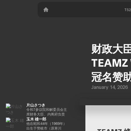
TS
财政大
TEAMZ
冠名赞
January 14, 2026
片山さつき
令和7参议院和解委员会主
席财务大臣、内阁府负责
玉木 雄一郎
特别任务（财政）税收特
别措施和补贴审查的部长
他在昭和44年（1969年）
（高志内阁）
出生于赞岐市（原寒川