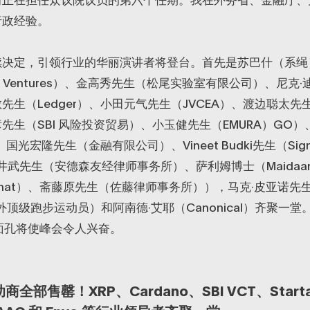
行政经验。
续决定，引领行业的华丽演讲者将登台。首先是苏巴什（系绳
orm Ventures）、金高秀先生（松尾实验室有限公司）、尼克
生（Ledger）、小田元气先生（JVCEA）、渡边聪太先生（St
先生（SBI 风险投资贸易）、小玉健先生（EMURA）GO
、国光宏隆先生（金融有限公司）、Vineet Budki先生（Sig
、川井武先生（安德森友经律师事务所）、萨利姆博士（Maidaan
mat）、斋藤原先生（佐藤律师事务所）），马克·皮亚诺先生（H
国内外顶级跑步运动员）和阿南德·艾耶（Canonical）齐聚一堂。
种面孔将使峰会令人兴奋。
全部售罄！XRP、Cardano、SBI VCT、Start