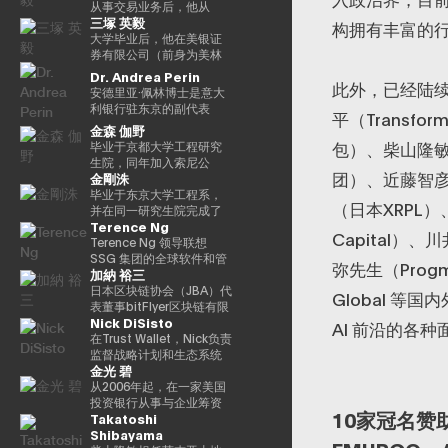
并不受到重视。他还是
袖），他参与了包括以太
《13人对Web3加密资产
立。2021年被任命为日本
2016年以来，我一直在
别，工作地点涵盖新加坡
银行结算与结算服务局顾
从事交易业务后，他从
三塚 英毅
ThinkBlaze的创始人，
坊和泰达币在内的重大区
的未来预测》（朝日新闻
区块链协会理事。毕业于
PWCJapan首席执行官办
及香港。 他同时负责日本
问，任期至2025/6。结算
2024/3年起担任贝莱德全
构拥有丰富的
ThinkBlaze是Outblaze的
块链项目的初始营销和咨
出版社）。
同志社大学，在东京大学
公室（企业规划）支持领
业务的整体发展，与日本
与结算管理局利用新技术
球市场经理，负责监督交
大学毕业后，他在美银证
研究部门，负责研究技术
询。由于这些成就，它被
完成了第17次EMP。
导团队的战略讨论。
国内的机构投资者、ETF
（Project Agora等）参与
易、证券借贷和现金管
券有限公司（前身为美林
中具有社会意义的问题。
CNBC称为 “加密教父（加
2018/7年，他加入了运营
发行方、交易平台、证券
规划和推广先进的结算项
理。他还曾在日本的数字
证券日本证券）工作，在
Dr. Andrea Perin
此外，已经陆
自2018年以来，Yat一直是
密教父）”。BitAngels 于
全球加密资产交易所
交易所以及加密资产交易
目，以及关于人工智能对
战略领域工作。自 2025 年
法国巴黎银行证券有限公
安德里亚·佩林博士是意大
游戏行业使用区块链和
2013 年共同创立，
Kraken的Payward, Inc.
所保持密切合作。 FLOW
金融系统的影响的国际研
1 月起，他还担任全球产品
司担任多个职位后，他成
利银行驻东京的副代表
平（Transf
NFT（不可替代代币）的
BitAngels Fund 1 于
（美国），并为金融服务
TRADERS 已连续多年获
究。他还参与了各种国际
解决方案部，负责监督同
为全球市场管理部的首席
处。在这个职位上，我负
金森 伽野
早期支持者。人们认为，
2014 年共同创立。该基金
局的注册做出了贡献。从
得东京证券交易所颁发的
政策讨论机构，例如国际
一部门的过渡管理。
运营官。在Web3公司
责日本、韩国、台湾、澳
包）、柴山隆敏先
毕业于京都大学工程研究
这将使游戏玩家能够真正
以以太坊众筹中以每枚代
2020/3年起，他就任公司
“最佳做市商”奖项。作为一
清算银行结算市场基础设
Animoca Brands Co.,
大利亚和新西兰的经济政
生院，同年加入索尼公
拥有游戏中的资产和数
币30美分的价格投资100
在日本的代表。2022/7
家上市公司，FLOW
施委员会（CPMI）、七国
Ltd.成立时担任首席运营官
策讨论和宏观经济和金融
团）、近藤智彦
金剛洙
司。从事产品设计开发、
据，进而拥有价值本身。
万美元而闻名。图尔平也
年，他就任币安驻日本代
TRADERS 亦积极参与包
集团数字支付专家组
后，他自2024/3年以来一
趋势的分析。我们还努力
产品策划和营销工作。之
毕业于东京大学工程系，
Yat 对去中心化应用程序和
是2015年开发了 “比特币
表。完成了牛津大学工商
括现货加密资产及加密资
（2023年联席主席）、金
直担任现任职务。
通过与当地金融和监管机
（日本XRPL）
后，我以互联网证券和经
并在同一研究生院完成了
数字资产的潜力有了清晰
四季模型（比特币的四
管理硕士（MBA）学位。
产 ETF 在内的数字资产流
融稳定委员会（FSB）创
构、机构投资者和商界的
Terence Ng
验丰富的客户体验、CX策
工程学研究生院的课程。
的认识，很快带领
季）” 的人，他于2024年
动性提供，致力于连接传
新网络和BIS/中央银行
Capital）
对话，增进对意大利经济
略推广等方式推出了一项
加入花旗证券有限公司，
Terence Ng 领导联想
Animoca Brands 在区块
由天马出版社出版的《比
统金融与数字资产行业。
CBDC小组。在日本银
的理解，进一步加强两国
新的金融科技业务。于
从事日本政府债券和利率
SSG 集团的全球软件和管
链、游戏、NFT 和开放的
特币超级周期》一书获得
行，他还先后担任过长崎
弥先生（Prog
之间的经济和金融关系。
加納 裕三
2022年加入索尼银行，目
衍生品的交易业务。之
理服务业务。他负责推动
元宇宙中占据了领导地
了高度赞誉，并因准确预
分行经理、香港办事处经
他在中央银行、银行监管
前正在以索尼银行DX业务
后，他加入了松尾实验室
战略性微软云解决方案提
日本区块链协会（JBA）代
位。Animoca Brands已
测2024/11年初比特币的
理、金融机构局国际科科
Global 等
机构以及包括欧洲中央银
规划经理的身份推广与
株式会社，一直负责机器
供商 (CSP) 计划，并与微
表董事bitFlyer区块链有限
经开发了多个以NFT为中
历史高点更新而受到关
长（负责巴塞尔监管）、
行（ECB）和欧洲投资银
Nick DiSisto
Web3相关的新业务规划。
学习项目的规划、PoC 和
软合作推进整体相关服务
公司代表董事高盛证券有
AI 前沿的各
心的子公司和产品组，还
注。在进入数字资产领域
国际局规划师等职务。在
行（EIB）在内的国际金融
开发。他于2022年就任公
解决方案。他在安全、软
限公司等，他在2014/1年
在Trust Wallet，Nick负责
投资了540多家区块链相关
之前，他创立了Market
财务省，他作为国际组织
机构拥有超过15年的经
司董事，还成立了一个专
件、云和人工智能生态系
共同创立了bitFlyer有限公
监督战略计划和生态系统
公司，以建立世界上最大
Wire（现为
司的规划官负责国际金融
验，在金融监管、治理和
金光 碧
门研究生成式人工智能的
统领域领导全球市场的重
司。 自bitFlyer成立以来，
合作伙伴关系，这些举措
的区块链投资组合之一。
GlobeNewsWire）。该公
（FATF、FSB等）。毕业
合规方面拥有深厚的专业
新风险投资基金。
要战略合作伙伴关系和销
它一直在努力就国内法律
和生态系统合作伙伴关系
从2006年起，在一家美国
迄今为止，Yat先生获得了
司目前是阿波罗环球管理
于一桥大学法学院。我在
知识。我获得了罗马托尔
售。 自2011年加入联想以
的修订提出建议，制定自
对该平台的增长和用户体
投资银行从事与企业筹资
许多荣誉，并被世界经济
旗下的一个业务部门，规
哈佛大学攻读了计算机科
维加塔大学关于健全监管
10家冠名赞助商
Takatoshi
来，Terence Ng领导了联
我监管规则等，并先后担
验至关重要。 他的努力涵
和并购相关的衍生结构设
论坛选为 “明日全球领袖”
模约为5亿美元。此外，作
学专业 AI。
和监管机构制裁权限的法
Shibayama
想与安全、娱乐、电子商
任加密资产（虚拟货币）
盖了广泛的重要领域，例
计工作达10年。2016年加
之一，在DHL/SCMP大奖
为消费互联网早期营销的
学博士学位。