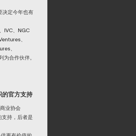
已经决定今年也有
hm、IVC、NGC
entures、
tures、
e 等被列为合作伙伴。
组织的官方支持
产商业协会
）的支持，后者是
提供更有价值的