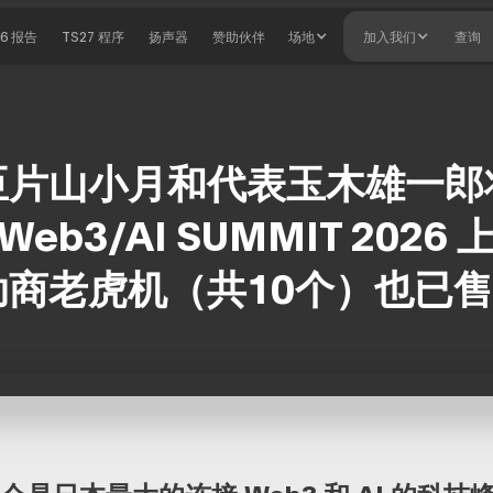
26 报告
TS27 程序
扬声器
赞助伙伴
场地
加入我们
查询
臣片山小月和代表玉木雄一郎
 Web3/AI SUMMIT 2026
助商老虎机（共10个）也已