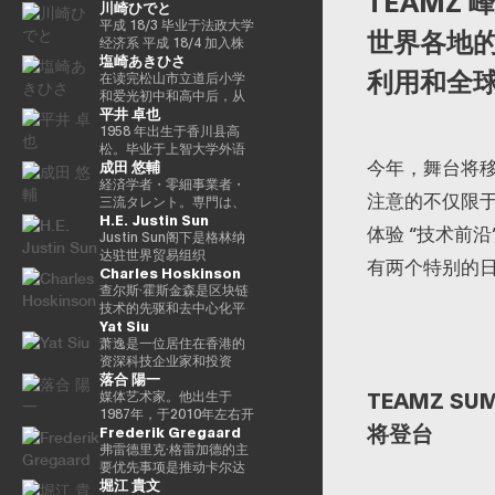
TEAMZ 
川崎ひでと
町），是兼职农民的长
子，他于昭和63（1988）
平成 18/3 毕业于法政大学
世界各地的
毕业于高松高中，平成5年
经济系 平成 18/4 加入株
塩崎あきひさ
（1993年）毕业于东京大
式会社NTT DOCOMO 平
利用和全球
学法学院，同年加入财政
成 29/8 众议院议员川崎二
在读完松山市立道后小学
部 ※1 平成9年（1997
郎秘书 玲和 3/10 在第 49
和爱光初中和高中后，从
平井 卓也
年），在平成完成哈佛大
届众议院大选中首次当选
东京大学法学院毕业后，
学研究生院（肯尼迪学
玲和 6/10 在第50届众议院
他是长岛/小野/常松律师事
1958 年出生于香川县高
院）Isei 17（2005），正
大选中连任 玲和 6/11 内
务所的合伙人律师。2021
松。毕业于上智大学外语
今年，舞台将移
成田 悠輔
在竞选第 44 届众议院选
务通信国会副大臣（第二
年，他在众议院大选（爱
系英语系。在担任电通株
举。在获得70,177张选票
届石原内阁） Reiwa 7/10
媛县第一区）中首次当
式会社、西日本广播公司
経済学者・零細事業者・
注意的不仅限于
但以浪人身份失败了4年之
数字部长议会副部长、内
选。前国会卫生、劳工和
等公司的总裁兼代表董事
三流タレント。専門は、
H.E. Justin Sun
后，他在第45届众议院选
阁府议会副部长（第一届
福利部副部长。在党内，
后，他在2000年的第42届
データ・アルゴリズム・
体验 “技术前
举中获得了109,863张选
高中内阁） 玲和 8/2 数字
在经历过副秘书长的经历
众议院选举中首次当选。
ポエム・思想を組み合わ
Justin Sun阁下是格林纳
票，在平成24（2012）第
部长议会副部长、内阁府
后，他成为国会对策委员
从那时起，他已经连续10
せたビジネスと公共政策
达驻世界贸易组织
有两个特别的
Charles Hoskinson
46届众议院选举中获得
议会副部长（第二届高中
会副主席。情报战略部、
次当选。他先后担任过自
の想像とデザイン。多分
（WTO）大使和前常驻代
79,153张选票，赢得第二
内阁）
科学、技术和创新战略部
民党经济、工业和总务部
野の学術誌・学会に研究
表，世界领先的区块链和
查尔斯·霍斯金森是区块链
个任期，在平成
以及AI/Web3小组委员会
主席、政治事务研究委员
を発表、多くの企業や自
DAOTRON的创始人，以
技术的先驱和去中心化平
Yat Siu
26（2014）第47届众议院
的秘书负责人。
会副主席、内阁府（负责
治体と共同事業を行う。
及全球最大的加密货币交
台 “卡尔达诺（卡尔达
选举中获得78,797张选
信息技术）大臣、国土、
報道・討論・お笑い・ア
易所之一HTX的顾问。 他
诺）” 的创始人。他最初是
萧逸是一位居住在香港的
票，并在平成28（2016）
基础设施、运输和旅游、
ート・ファッションなど
也被称为阿里巴巴创始人
以太坊的联合创始人之
资深科技企业家和投资
落合 陽一
民主党竞选第三个任期进
内阁常务委员会主席等职
多様な動画や雑誌の企画
马云培育的人，成为
一，在数学逻辑和密码学
者，是Animoca Brands
TEAMZ 
步党代表选举。他被任命
务，并以自民党信息技术
や出演にも関わる。著書
2025/4 年全球数字资产行
方面有着深厚的背景。卡
的联合创始人兼执行主
媒体艺术家。他出生于
为该党代理秘书长，在平
战略和特别任务委员会主
『22世紀の資本主義：や
业最著名和最有影响力的
尔达诺的特点是在学术研
席。Animoca Brands是
1987年，于2010年左右开
将登台
Frederik Gregaard
成29年（2017年）的第48
席的身份领导自民党的信
がてお金は絶滅する』
人物之一，登上了《福布
究和同行评审的基础上开
区块链和游戏领域的全球
始以艺术家身份工作。她
届众议院选举中获得
息技术政策。平成30/10年
『22世紀の民主主義：選
斯》杂志的封面。 此外，
发的，旨在促进金融普惠
领导者，其使命是为全球
的作品以物化、转型和对
弗雷德里克·格雷加德的主
82,345张选票，并当选第
第四届安倍改组内阁中任
挙はアルゴリズムにな
它在国际上获得了高度赞
和智能合约。目前，他以
游戏玩家和互联网用户提
边界地区群众的钦佩为主
要优先事项是推动卡尔达
堀江 貴文
四任期（由香川县第二区
命了信息技术大臣和负责
り、政治家はネコにな
誉，例如多次入选福布斯
输入输出全球（IOG）首
供数字产权。通过这样
题。筑波大学/东京大学副
诺基金会的实施战略，领