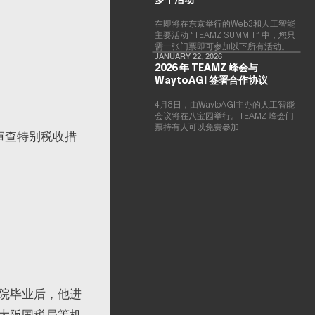
在即将在东京举行的Web3和人工智能
主要活动 “TEAMZ SUMMIT” 中，您只
需一张门票即可参加以下所有活动。
JANUARY 22, 2026
2026 年 TEAMZ 峰会与
WaytoAGI 签署合作协议
4月8日，由WaytoAGI主办的人工智能
。
会议将在八宝园举行。TEAMZ 峰会门
票持有人可以免费参加
审查特别税收措
院毕业后，他进
大阪国税局等机