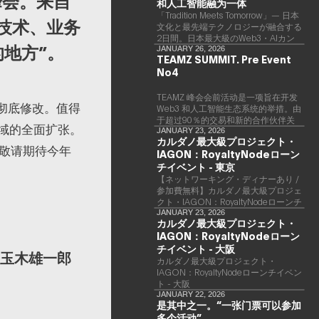
技峰会。来自
和人工智能融为一体
「Tradition Meets Tomorrow」— 日本
新技术、业务
文化と最先端テクノロジーが融合する
2日間。日本最大級のWeb3・AIカン
地方”。
ファレンス 「TEAMZ Summit 2026」
JANUARY 26, 2026
TEAMZ SUMMIT. Pre Event
が、2026年4月7日・8日に東京・八
No4
芳園にて開催されます。今年のテーマ
は 「Tradition Meets Tomorrow」。日
本の伝統文化と最先端のテクノロジー
TEAMZ 峰会会前活动是一项旨在开发
到彻底修改。值得
が融合する、特別な2日間となりま
Web3 和人工智能生态系统的举措。由
す。このたび、公式アジェンダが公開
于超过90％的交易和新的合作伙伴关
领域的全面扩张。
されました。（※登壇者のスケジュー
系是面对面形成的，因此TEAMZ将在
JANUARY 23, 2026
カルダノ最大級プロジェクト・
ル等の都合により、開催までに内容が
本次活动之前举行一次数量有限的交流
。敬请期待今年
変更となる可能性があります。）
IAGON：RoyaltyNodeローン
会议，以在轻松的氛围中促进高质量的
交流。
チイベント - 東京
【ネットワーキング・ディナーあり /
参加費無料】カルダノ最大級プロジェ
クト・IAGON：RoyaltyNodeローンチ
イベント - 東京
JANUARY 23, 2026
カルダノ最大級プロジェクト・
IAGON：RoyaltyNodeローン
チイベント - 大阪
表玉木雄一郎
​カルダノ最大級プロジェクト・
IAGON：RoyaltyNodeローンチイベン
ト - 大阪
JANUARY 22, 2026
是其中之一。“一张门票可以参加
多个活动”