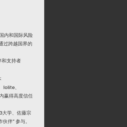
国内和国际风险
通过跨越国界的
伙伴和支持者
本
、Iolite、
。在业内赢得高度信任
Web3大学、佐藤宗
作伙伴” 参与。