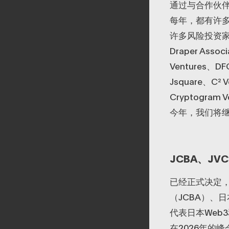
通过与合作伙
每年，都有许多
许多风险投资家
Draper Ass
Ventures、D
Jsquare、C² V
Cryptogram
今年，我们将
JCBA、J
已经正式决定，2
（JCBA）、
代表日本Web
在2026年的