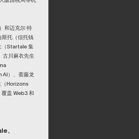
）和迈克尔·特
·迪斯托（信托钱
artale 集
）、古川麻衣先生
ma
 AI）、斋藤龙
orizons
覆盖 Web3 和
ale、