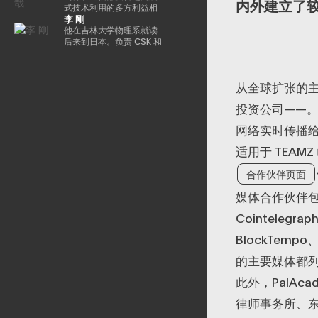
术定位在消费娱乐、人工
内外建立了
内幕》选为 “前100名种子
成立。他的书是《元界与
信任和价值的概念，加速
盟。自2025/4以来，他一
自2018/9以来一直担任该
式技术利用的多方利益相
智能和大众普及的交汇
李 剛
投资者” 之一。
网络3》（MDN 公司）。
实现下一代金融创新。Ken
直担任现任职务。
公司的现任职务。目前，
关者合作会议的一名成员
点。 在代币化数字资产和
总部设在新加坡，领导
正在推广各种措施，以帮
在大学毕业后在一家信用
他在吉林大学物理系就读
现实世界金融领域，渡边
EMURGO考虑发展全球金
助提高整个国内加密资产
卡公司找到了一份工作。
后来到日本。负责 CSK 和
主导了与 SBI Holdings 的
融价值链，并考虑加入专
行业的安全水平。毕业于
我在 2006 年转到了雅虎，
新日铁解决方案的思科网
战略合作伙伴关系，以推
注于技术和创新投资的风
东京工业大学研究生院。
在制定业务战略和负责媒
络的设计和建设。2009
进创新基础设施建设，其
险投资基金Taisu
体和广告领域的支付/银行
年，他创立了网星并担任
中包括完全合规的日元稳
从全球扩张的
Ventures的投资委员会。
服务方面积累了丰富的经
总裁兼首席执行官一职。
定币，以及针对代币化股
验。他被借调到日本网络
自成立以来，它一直专注
票和现实世界资产
投资公司——
银行（现为PayPay银
于国际通信网关业务，并
（RWA）优化的区块链开
行），启动了商业金融服
一直在利用支付x技术的力
发。
网络实时传播
务，并从事企业管理和营
量进行市场创造和行为创
销业务。他还负责
新。
适用于 TEAM
Megabank和雅虎之间的
数字营销子公司（JV）的
合作伙伴页面
董事。之后，他在DeNA和
MobilityTechnologies（现
媒体合作伙伴包括Co
为GO）从事MaaS业务，
并参与了GO的发布阶段。
Cointelegrap
实施了多个项目负责人。
2021年加入NEC后，他负
BlockTemp
责新的数字服务业务，例
如web3、生物识别、元宇
的主要媒体都
宙和秘密计算。
此外，PalAca
律师事务所、东京