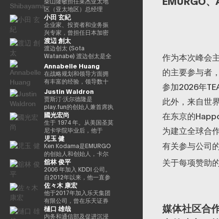
EMURGO、
务和金融科技等领域的领
交易公司bitFlyer USA,
如DeFi合作伙伴关系、法
入bitFlyer有限公司后，他
柴山隆敏担任莱杰亚太地
中被选为 “年度青年企业
先驱，他参与了数十个著
先互联网公司的全球合作
Inc.的首席执行官和
定货币开/关通道、
曾担任首席财务官和公
区（亚太地区）总经理
家”，并被Cointelegraph
名互联网品牌的发展，首
小田 玄紀
伙伴关系。它还促进了
bitFlyer EUROPE S.A.的董
MEV（最大提取价值）措
关，负责与金融监管相关
（亚太地区负责人）。它
评选为 “区块链行业值得关
先是The Motley Fool、
AR/VR的战略合作伙伴关
事长，从全球角度为加密
施和核心基础设施合作伙
的系统开发。自2022年以
监督为Web3行业和机构投
企业家、投资者和业务振
注的100位人物”。此外，
America Online
系。 Terence Ng 在索尼
资产（虚拟货币）交易所
伴关系，旨在为全球数百
来，他一直负责新业务，
资者提供数字资产安全解
兴专家，曾担任日本加密
Yat先生是一位接受过古典
Greenhouse和Earthlink
渡辺 創太
电子、惠普、Navteq 公司
行业的发展做出了贡献。
万用户提供更易于使用、
目前是集团首席采购官。
决方案的情况。到目前为
资产交易协会（JVCEA）
音乐正规培训的音乐家，
的推出。作为教育背景，
和诺基亚等领先科技品牌
目前，除了担任成立于
安全和可扩展的加密资
从2025年起担任
止，他作为分析师和投资
的代表董事（主席）、SBI
渡边创太 (Sota
曾担任BAFTA（英国电影
她获得了纽约州立大学布
作为本次峰会主
的营销、产品开发和业务
2019/5年的bitFlyer区块
产。Nick 正在用户体验和
Custodiem有限公司的董
者一直活跃在企业振兴和
Holdings的董事总经理和
Watanabe) 渡边创太是全
电视艺术学院）的顾问委
法罗分校的创意写作硕士
开发方面拥有 20 多年的经
链有限公司的代表董事
区块链技术的交叉点推动
事，他推动了国内加密资
不良投资领域超过17年。
Bitpoint Japan Co., Ltd
球 Web3 生态系统中的先
Annabelle Huang
员会成员和亚洲青年管弦
学位。他获得了雪城大学
的主要参与者，例如
验。他在技术行业的领先
外，他还担任日本区块链
创新，同时与产品、安
产ETF的形成项目等。
在摩根大通和高盛等投资
的代表董事。自2001年成
驱力量，也是日本最具影
乐团的董事会成员。如有
的两个学士学位，自2000
在战略规划和领导方面拥
业务战略方面有着良好的
协会（JBA）的代表董事、
全、工程和营销等各个部
银行开始职业生涯后，他
立自己的公司以来，我们
响力的科技企业家之一。
必要，可以准备更自然、
年以来，他还曾在同一所
有丰富的经验，领导数十
参加2026年T
记录。 Terence Ng 拥有
一般注册协会日本元界顾
门密切合作。Nick 专注于
加入了美国对冲基金戴维
已经开展了各种业务。
作为 Startale Group 的创
更精致的日语版本来介绍
大学担任著名的纽豪斯公
亿美元的加密资产平台
Justin Waldron
新加坡南洋理工大学的商
问、ISO/TC307全国审议
“将代码转化为现实世界的
森·肯普纳资本管理公司。
2016年，他创立了加密货
始人兼 CEO，渡边致力于
演讲者。
共传播学院的顾问委员会
贾斯汀·沃尔德隆是
此外，来自世界
业研究学士学位。他目前
委员会代表委员会成员和
价值”，正在将自托管钱包
之后，他与他人共同创立
币交易所Bitpoint并成为
构建去中心化互联网的基
成员。此外，Turpin被认
play.fun的创始人兼首席执
居住在新加坡，是区块链
国防部意见领袖。 他们还
发展为下一代金融基础设
了总部位于新加坡的投资
其首席执行官。2019年，
础设施，其核心使命是“将
为是波多黎各比特币和加
國光宏尚
在东京的Hap
行官，该平台可以为每款
和人工智能技术的狂热粉
以专家身份参加了2018年
施方面发挥作用，并正在
基金3D Investment
他被世界经济论坛选为全
世界带入链上（bringing
密资产社区的先驱，并于
游戏提供即时的真实奖
生于 1974 年。从美国圣莫
丝。
七国集团就业创新部长级
塑造其未来。
Partners。此外，在为数
球青年领袖。
the world onchain）”。
2016年初获得了该领域的
为建立全球合
励。此外，除了作为
尼卡学院毕业后，他于
会议、2019年G20/V20虚
字资产提供抵押管理和托
渡边因领导日本最大的公
第一份投资者优惠认证
児玉 健
Playco的联合创始人兼总
2004 年加入 At Movie
拟资产服务提供商峰会以
管服务的Copper，他曾担
共区块链 Astar Network
（《投资者法令》）。
有关参与公司
裁外，我们还投资于有前
Co., Ltd.同年，他就任导
Ken Kodama是EMURGO
及由内阁秘书处主办的公
任亚太地区收入经理（亚
而声名鹊起，该网络已成
途的日本初创企业，这些
演，负责制作电影和电视
的创始人和创始人，卡尔
私数据利用促进基本计划
太区收入主管），并领导
为日本 Web3 基础设施的
关于每项赞助
舘林 俊平
初创公司有望作为涩谷区
剧以及开展新业务。龟尾
达诺的联合创始人之一，
执行委员会等，并雄心勃
了公司在亚太地区的业务
基石。渡边职业生涯的一
政府发起的涩谷创业支持
株式会社成立于2007年，
也是世界领先的区块链平
2006 年加入 KDDI 公司。
勃地致力于web3行业的发
增长。
个重要里程碑是与索尼集
计划的顾问以及X&KSK的
担任总裁兼首席执行官一
台之一。凭借在加密货币
自2012年以来，他一直参
展。
团合作，通过 Sony Block
佐々木 康宏
合作伙伴。 他还以天使投
职。他于2021年从公司退
和区块链领域超过十年的
与风险支持计划
Solutions Labs 共同开发
资者的身份活跃，投资了
休，成为金融家有限公司
经验，他通过深厚的专业
KDDI_Labo、风险投资基
他于2017年加入乐天集团
了以太坊二层（Layer-2）
60多家公司，尤其以
的代表董事兼首席执行
知识和长期愿景考虑了该
金和KDDI开放创新基金，
有限公司，曾在乐天证券
区块链——Soneium。这
媒体社区合作
樋口 雄哉
Zynga的联合创始人而闻
官，该公司于2019年与
行业的发展。他的使命是
主要负责体育、娱乐、XR
株式会社担任IT部门经理
一举措将日本的区块链技
名。2021年，它被《商业
ThirdVerse有限公司共同
通过区块链技术重新定义
和Web3领域的投资和联
兼金融科技部副总经理，
内务和通信部及促进沉浸