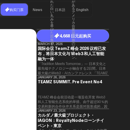
购买门票
News
日本語
English
4,668 日元起购买
MARCH 17, 2026
国际会议 TeamZ 峰会 2026 议程已发
布，将日本文化与 Web3 和人工智能
融为一体
「Tradition Meets Tomorrow」— 日本文化と
最先端テクノロジーが融合する2日間。日本
最大級のWeb3・AIカンファレンス 「TEAMZ
Summit 2026」 が、2026年4月7日・8日に
JANUARY 26, 2026
TEAMZ SUMMIT. Pre Event No4
東京・八芳園にて開催されます。今年のテー
マは 「Tradition Meets Tomorrow」。日本の
伝統文化と最先端のテクノロジーが融合す
る、特別な2日間となります。このたび、公
TEAMZ 峰会会前活动是一项旨在开发 Web3
式アジェンダが公開されました。（※登壇者
和人工智能生态系统的举措。由于超过90％的
のスケジュール等の都合により、開催までに
交易和新的合作伙伴关系是面对面形成的，因
内容が変更となる可能性があります。）
此TEAMZ将在本次活动之前举行一次数量有
JANUARY 23, 2026
カルダノ最大級プロジェクト・
限的交流会议，以在轻松的氛围中促进高质量
IAGON：RoyaltyNodeローンチイ
的交流。
ベント - 東京