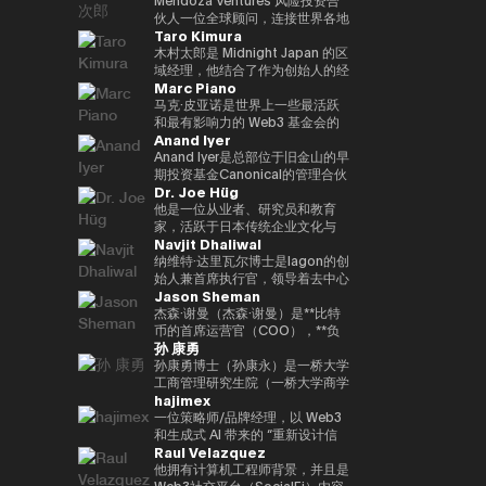
到目前为止，投资组合包括300多
政务、数字化转型、人工有关情报
了加州大学伯克利分校的工程学士
帮助学生建立职业生涯，该博览会
功能性的NFT平台 “Progmat
Web3、金融科技、元界和初创公
Even Reality “技术不应走到最前
伙人一位全球顾问，连接世界各地
个项目，包括Mysten
和第四次工业革命（采矿、智慧城
学位和加州大学洛杉矶分校安德森
Taro Kimura
吸引了110万名参观者。过去，我
UT”，以及一个有许多组织成员的
司。他的书包括《NFT 教科书》
沿；它应该悄悄地支持人们的日常
的家族办公室、风险投资公司和科
Labs（Sui）、Gunzilla和Peaq
市、医疗保健、教育、旅游、农
管理学院的工商管理硕士学位。我
曾在9个国家的15个城市生活过，
“数字资产共同创造联盟”。2022
和《提前阅读！元界和非同质化代
生活。” 它基于以人为中心（以人
技公司，以促进下一代人工智能和
木村太郎是 Midnight Japan 的区
Network，这些项目显示了对变
业、物流/运输、风险和危机管
目前在同一所大学教授加密货币金
并且精通中文、英语和德语。
年，宣布通过多家金融机构、交易
币” 等。他曾担任日本区块链协会
为中心）的理念。这一理念也反映
Web3 创新。他是门多萨风险投资
域经理，他结合了作为创始人的经
革性技术的敏锐见解。除了提供资
理、媒体领域）• 参加了各种国际
融。
Marc Piano
Tobias以优异成绩获得了新加坡
所和软件公司的投资，数字资产基
顾问、日本STO协会审计师、日
在广受好评的 Even G1 和 G2 显
公司的风险合伙人，该公司投资于
验、企业进入市场 (GTM) 领导层
金外，Budki还是一位享誉全球的
和国内会议、峰会、研讨会和活动
国立大学和清华大学的管理学硕士
础设施业务将成为一家独立公司，
本元界综合公司协会审计师、金融
示屏智能眼镜的设计中。 在这些
位于波士顿和旧金山的人工智能、
和国际业务经验。目前，他负责监
马克·皮亚诺是世界上一些最活跃
演讲者，曾在世界经济论坛和币安
• 作为作者参与研究论文、书籍、
+CEMS管理硕士学位，以及因斯
并于2023/10年度成为该公司的代
科技协会资本市场部秘书处、
产品中，人工智能是实时工作的，
金融科技和网络安全领域，还担任
督Midnight在日本市场的战略，
和最有影响力的 Web3 基金会的
区块链周等国际活动中登台。他对
杂志和媒体节目
Anand Iyer
布鲁克管理中心和西南财经大学的
表。8项专利注册。
HashPort审计师和前bitFlyer外部
自然会支持重要的对话，创造人们
总部位于瑞士和非洲的专门从事人
并正在促进GTM、企业协作、社
独立董事（独立唱片总监）和顾
市场趋势和区块链传播的看法引起
管理和法律学士学位。
董事。《海外钱伯斯亚太》、《最
可以阐明想法、自信地沟通以及专
工智能和Web3领域的风险投资公
区发展和生态系统传播。在迄今为
问。在数字资产生态系统的顶层，
Anand Iyer是总部位于旧金山的早
了《泰晤士报》、《CoinDesk》
佳律师律师》和《Legal500》均
注于工作和日常生活中的 “当下”
司CV VC的顾问。目前，他参与
止的职业生涯中，我积累了在快速
值得信赖的是，它可以监督治理、
期投资基金Canonical的管理合伙
和《中东企业家》等主要媒体的关
Dr. Joe Hüg
被评为日本金融科技律师。
的体验。
支持全球10多家公司的风险投
成长的初创公司和跨国公司的经
合规和长期可持续性。Marc 的职
人，专注于投资人工智能、机器人
注。此外，通过社交媒体上的积极
资。此外，他还担任联合国：
验。作为 Mycel 的联合创始人，
业生涯以法律为基础，此前曾在一
和加密资产等前沿技术。艾尔是一
他是一位从业者、研究员和教育
沟通，其影响力进一步扩大。它强
Block（拉脱维亚）、WAIB摩纳
他领导了全球 GTM、合作伙伴关
家大型离岸律师事务所担任法律顾
位在硅谷拥有多年经验的资深人
家，活跃于日本传统企业文化与
调Web3的长期潜力，而不是短期
Navjit Dhaliwal
哥峰会（摩纳哥）、VI3NNA 大会
系、投资者支持和下一代互操作性
问（法律顾问），并积极担任该公
士。他的职业生涯始于 2005 年在
Web3 和 AI 等尖端技术交汇的领
利润，并正在促进对重新定义世界
（奥地利）、世界风险论坛（奥地
基础设施协议的运营。在进入
司全球 Web3 业务的核心设计
微软担任产品经理，然后创立了
域。在信息管理创新专业大学
纳维特·达里瓦尔博士是Iagon的创
应有方式的初创企业的投资。 基
利）等区块链和创新领域的国际会
Web3 行业之前，他曾在
师。作为该领域的权威，它受到主
Trusted。该公司于2018年被上
（IU）担任创业实践教授期间，作
始人兼首席执行官，领导着去中心
于 “Web3 是未来” 的坚定信念，
Jason Sheman
议的大使，并参与连接世界各地创
LinkedIn 担任全球企业销售总
要法律目录的高度重视。凭借如此
市公司Care收购。之后，他们加
为TEDxInnovationU的首席组织
化云服务行业。达里瓦尔博士拥有
Budki 是去中心化技术发展的重要
业生态系统的活动。在2013年完
监，与日本主要跨国公司建立战略
扎实的法律界背景和多年的一线咨
入了光速，并作为风险合伙人参与
者和被许可人，她还促进跨代和跨
创立和经营多家成功公司的经验，
杰森·谢曼（杰森·谢曼）是**比特
推动力。
成哈佛商学院（PLD）学业后，他
合作伙伴关系，并推动大规模的
询经验，Marc拥有罕见的监管策
了Phantom、Alchemy、
领域的知识共享。通过为三菱和富
例如Mjösa Tannklinikk、Arbo
币的首席运营官（COO），**负
孙 康勇
获得了研究生资格。
SaaS 实施项目。它还参与了生态
略师和董事会级州长的双重职位。
Arbitrum和Mysten等区块链相关
士通等跨国公司提供咨询经验，积
Lab AS和CanPol AS，是一位久
责监督代表加密资产行业的消费平
系统的发展，例如dYdX、SEI、
Marc的专业知识也得到了他对行
公司。作为教育背景，他获得了普
累有关企业创新和数字化转型
经考验的连续创业者。我曾就读于
台的整体全球运营。他在公司工作
孙康勇博士（孙康永）是一桥大学
EclipseFi和Umi Network。我出
业知识基础的重大贡献的支持。除
渡大学的计算机工程学位。
（DX）的实用知识。从中小型企
波兹南医科大学和麦克马斯特大
了8年以上，支持亚洲、中东、欧
工商管理研究生院（一桥大学商学
hajimex
生在日本，在印度尼西亚长大，会
了为英格兰和威尔士律师协会（英
业到大型企业，我们提供了支持，
学，并获得了牙科博士（博士学
洲和美国等地区的业务扩张，并在
院，ICS）的副教授，该学院是日
说三种语言：英语、日语和印尼
格兰和威尔士律师协会）（2020-
在利用我们的文化优势的同时，战
位）和医学学士学位。
Bitcoin.com的国际增长中发挥了
本领先的全球管理教育机构之一。
一位策略师/品牌经理，以 Web3
语。从上智大学毕业后，她在
2023）共同创立了 “区块链法律事
略性地引入新技术。此外，通过在
重要作用。杰森曾参与总部设在东
**明尼苏达大学卡尔森管理学院战
和生成式 AI 带来的 “重新设计信
Raul Velazquez
NTT Communications从事全球
务/监管指南”（2020-2023）外，
创始人研究所和Techstars等国际
京的Bitcoin.com成立之初，他顺
略管理（战略管理）博士（博士）
任、价值和智能” 为主题，探索技
网络运营工作，然后将自己的职业
他还为英属维尔京群岛 “信托和基
加速器的指导经验，他还在连接日
应了公司的发展，领导了向目前全
检索到**。研究和教育领域侧重于
术与社会结构的交汇点。作为涩谷
他拥有计算机工程师背景，并且是
生涯扩展到企业解决方案和Web3
金会中的加密资产”（2024）章节
本创业生态系统与全球市场方面发
球数百万人使用的自托管钱包和
人工智能战略、数字创新和数字化
Web3大学的校长，他认为区块链
Web3社交平台（SocialFi）内容