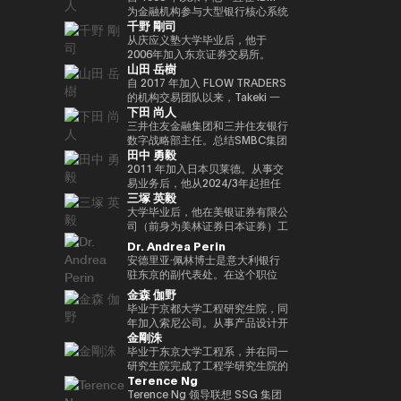
实验室，这是一个课后数字实验
Turpin是一位经验丰富的高管，作
经济学研究生院CARF的受邀研究
在加入MUIP之前，他曾在独立风
为金融机构参与大型银行核心系统
千野 剛司
室，旨在培养发散思维和设计思维
为连续创业者和投资者活跃了超过
员。翻译内容包括 “比特币和区块
险投资公司Global Brain参与国内
开发和咨询服务。在微软工作后，
等技能，而这些技能在传统教育体
35年，并成功退出多次。基于这
链：支持加密货币的技术”（NTT
和国际创业投资和CVC管理。在
他参与了三菱日联金融集团的创新
从庆应义塾大学毕业后，他于
系中并不受到重视。他还是
一往绩，成立了位于波多黎各的家
Publishing）和 “掌握以太坊——
此之前，他在索尼担任品类经理，
业务并领导了DX项目。在AU
2006年加入东京证券交易所。
山田 岳樹
ThinkBlaze的创始人，
族办公室Transform Capital。他
构建智能合约和去中心化应用程
经营海外业务，负责为技术投资和
Financial Holdings担任执行官、
2008年金融危机后，他参与了债
ThinkBlaze是Outblaze的研究部
也被称为比特币的早期投资者和思
序”（O'Reilly Japan）。合著了
合资设立以及零售能源业务等新业
首席数字官和IT总经理以及微软的
务违约管理流程改进项目，领导了
自 2017 年加入 FLOW TRADERS
门，负责研究技术中具有社会意义
想领袖（思想领袖），他参与了包
《Web3的未解决问题》（日经英
务项目提供资金。
业务执行官兼金融创新部门经理之
日本证券清算组织的场外衍生品
的机构交易团队以来，Takeki 一
下田 尚人
的问题。自2018年以来，Yat一直
括以太坊和泰达币在内的重大区块
国石油公司）和《13人对Web3加
后，他目前担任现任职务。通用公
（信用违约互换和利率互换）结算
直为机构投资者提供流动性服务，
是游戏行业使用区块链和NFT（不
链项目的初始营销和咨询。由于这
密资产的未来预测》（朝日新闻出
司协会 FINOVATORS 成立。
项目，并负责日本交易所集团清算
通过大宗交易覆盖包括 ETF、国
三井住友金融集团和三井住友银行
可替代代币）的早期支持者。人们
些成就，它被CNBC称为 “加密教
版社）。
2021年被任命为日本区块链协会
结算领域的业务规划。自2016年
际债券及数字资产在内的多种资产
数字战略部主任。总结SMBC集团
田中 勇毅
认为，这将使游戏玩家能够真正拥
父（加密教父）”。BitAngels 于
理事。毕业于同志社大学，在东京
以来，我一直在PWCJapan首席
类别，工作地点涵盖新加坡及香
在数字资产方面的工作。日本银行
有游戏中的资产和数据，进而拥有
2013 年共同创立，BitAngels
大学完成了第17次EMP。
执行官办公室（企业规划）支持领
港。 他同时负责日本业务的整体
结算与结算服务局顾问，任期至
2011 年加入日本贝莱德。从事交
价值本身。Yat 对去中心化应用程
Fund 1 于 2014 年共同创立。该
导团队的战略讨论。2018/7年，
发展，与日本国内的机构投资者、
2025/6。结算与结算管理局利用
易业务后，他从2024/3年起担任
三塚 英毅
序和数字资产的潜力有了清晰的认
基金以以太坊众筹中以每枚代币
他加入了运营全球加密资产交易所
ETF 发行方、交易平台、证券交
新技术（Project Agora等）参与
贝莱德全球市场经理，负责监督交
识，很快带领 Animoca Brands
30美分的价格投资100万美元而闻
Kraken的Payward, Inc.（美
易所以及加密资产交易所保持密切
规划和推广先进的结算项目，以及
易、证券借贷和现金管理。他还曾
大学毕业后，他在美银证券有限公
在区块链、游戏、NFT 和开放的
名。图尔平也是2015年开发了 “比
国），并为金融服务局的注册做出
合作。 FLOW TRADERS 已连续
关于人工智能对金融系统的影响的
在日本的数字战略领域工作。自
司（前身为美林证券日本证券）工
元宇宙中占据了领导地位。
特币四季模型（比特币的四季）”
了贡献。从2020/3年起，他就任
多年获得东京证券交易所颁发的
国际研究。他还参与了各种国际政
2025 年 1 月起，他还担任全球产
作，在法国巴黎银行证券有限公司
Dr. Andrea Perin
Animoca Brands已经开发了多个
的人，他于2024年由天马出版社
公司在日本的代表。2022/7 年，
“最佳做市商”奖项。作为一家上市
策讨论机构，例如国际清算银行结
品解决方案部，负责监督同一部门
担任多个职位后，他成为全球市场
安德里亚·佩林博士是意大利银行
以NFT为中心的子公司和产品组，
出版的《比特币超级周期》一书获
他就任币安驻日本代表。完成了牛
公司，FLOW TRADERS 亦积极参
算市场基础设施委员会
的过渡管理。
管理部的首席运营官。在Web3公
驻东京的副代表处。在这个职位
还投资了540多家区块链相关公
得了高度赞誉，并因准确预测
津大学工商管理硕士（MBA）学
与包括现货加密资产及加密资产
（CPMI）、七国集团数字支付专
司Animoca Brands Co., Ltd.成
上，我负责日本、韩国、台湾、澳
金森 伽野
司，以建立世界上最大的区块链投
2024/11年初比特币的历史高点更
位。
ETF 在内的数字资产流动性提
家组（2023年联席主席）、金融
立时担任首席运营官后，他自
大利亚和新西兰的经济政策讨论和
毕业于京都大学工程研究生院，同
资组合之一。迄今为止，Yat先生
新而受到关注。在进入数字资产领
供，致力于连接传统金融与数字资
稳定委员会（FSB）创新网络和
2024/3年以来一直担任现任职
宏观经济和金融趋势的分析。我们
年加入索尼公司。从事产品设计开
获得了许多荣誉，并被世界经济论
域之前，他创立了Market
产行业。
BIS/中央银行CBDC小组。在日本
务。
还努力通过与当地金融和监管机
金剛洙
发、产品策划和营销工作。之后，
坛选为 “明日全球领袖” 之一，在
Wire（现为GlobeNewsWire）。
银行，他还先后担任过长崎分行经
构、机构投资者和商界的对话，增
我以互联网证券和经验丰富的客户
毕业于东京大学工程系，并在同一
DHL/SCMP大奖中被选为 “年度青
该公司目前是阿波罗环球管理旗下
理、香港办事处经理、金融机构局
进对意大利经济的理解，进一步加
体验、CX策略推广等方式推出了
研究生院完成了工程学研究生院的
年企业家”，并被Cointelegraph
的一个业务部门，规模约为5亿美
国际科科长（负责巴塞尔监管）、
强两国之间的经济和金融关系。他
Terence Ng
一项新的金融科技业务。于2022
课程。加入花旗证券有限公司，从
评选为 “区块链行业值得关注的
元。此外，作为消费互联网早期营
国际局规划师等职务。在财务省，
在中央银行、银行监管机构以及包
年加入索尼银行，目前正在以索尼
事日本政府债券和利率衍生品的交
Terence Ng 领导联想 SSG 集团
100位人物”。此外，Yat先生是一
销的先驱，他参与了数十个著名互
他作为国际组织司的规划官负责国