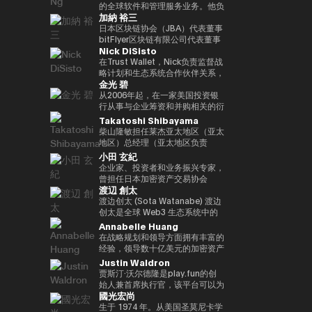
括欧洲中央银行（ECB）和欧洲投
银行DX业务规划经理的身份推广
易业务。之后，他加入了松尾实验
的全球软件和管理服务业务。他负
位接受过古典音乐正规培训的音乐
联网品牌的发展，首先是The
际金融（FATF、FSB等）。毕业
资银行（EIB）在内的国际金融机
加納 裕三
与Web3相关的新业务规划。
室株式会社，一直负责机器学习项
责推动战略性微软云解决方案提供
家，曾担任BAFTA（英国电影电
Motley Fool、America Online
于一桥大学法学院。我在哈佛大学
构拥有超过15年的经验，在金融
目的规划、PoC 和开发。他于
商 (CSP) 计划，并与微软合作推
日本区块链协会（JBA）代表董事
视艺术学院）的顾问委员会成员和
Greenhouse和Earthlink的推出。
攻读了计算机科学专业 AI。
监管、治理和合规方面拥有深厚的
2022年就任公司董事，还成立了
进整体相关服务解决方案。他在安
bitFlyer区块链有限公司代表董事
亚洲青年管弦乐团的董事会成员。
作为教育背景，她获得了纽约州立
专业知识。我获得了罗马托尔维加
Nick DiSisto
一个专门研究生成式人工智能的新
全、软件、云和人工智能生态系统
高盛证券有限公司等，他在
如有必要，可以准备更自然、更精
大学布法罗分校的创意写作硕士学
塔大学关于健全监管和监管机构制
风险投资基金。
领域领导全球市场的重要战略合作
2014/1年共同创立了bitFlyer有限
在Trust Wallet，Nick负责监督战
致的日语版本来介绍演讲者。
位。他获得了雪城大学的两个学士
裁权限的法学博士学位。
伙伴关系和销售。 自2011年加入
公司。 自bitFlyer成立以来，它一
略计划和生态系统合作伙伴关系，
学位，自2000年以来，他还曾在
金光 碧
联想以来，Terence Ng领导了联
直在努力就国内法律的修订提出建
这些举措和生态系统合作伙伴关系
同一所大学担任著名的纽豪斯公共
想与安全、娱乐、电子商务和金融
议，制定自我监管规则等，并先后
对该平台的增长和用户体验至关重
从2006年起，在一家美国投资银
传播学院的顾问委员会成员。此
科技等领域的领先互联网公司的全
担任加密资产（虚拟货币）交易公
要。 他的努力涵盖了广泛的重要
行从事与企业筹资和并购相关的衍
外，Turpin被认为是波多黎各比特
球合作伙伴关系。它还促进了
司bitFlyer USA, Inc.的首席执行官
领域，例如DeFi合作伙伴关系、
生结构设计工作达10年。2016年
Takatoshi Shibayama
币和加密资产社区的先驱，并于
AR/VR的战略合作伙伴关系。
和bitFlyer EUROPE S.A.的董事
法定货币开/关通道、MEV（最大
加入bitFlyer有限公司后，他曾担
2016年初获得了该领域的第一份
柴山隆敏担任莱杰亚太地区（亚太
Terence Ng 在索尼电子、惠普、
长，从全球角度为加密资产（虚拟
提取价值）措施和核心基础设施合
任首席财务官和公关，负责与金融
投资者优惠认证（《投资者法
地区）总经理（亚太地区负责
Navteq 公司和诺基亚等领先科技
货币）交易所行业的发展做出了贡
作伙伴关系，旨在为全球数百万用
监管相关的系统开发。自2022年
令》）。
人）。它监督为Web3行业和机构
小田 玄紀
品牌的营销、产品开发和业务开发
献。目前，除了担任成立于
户提供更易于使用、安全和可扩展
以来，他一直负责新业务，目前是
投资者提供数字资产安全解决方案
企业家、投资者和业务振兴专家，
方面拥有 20 多年的经验。他在技
2019/5年的bitFlyer区块链有限公
的加密资产。Nick 正在用户体验
集团首席采购官。从2025年起担
的情况。到目前为止，他作为分析
曾担任日本加密资产交易协会
术行业的领先业务战略方面有着良
司的代表董事外，他还担任日本区
和区块链技术的交叉点推动创新，
任Custodiem有限公司的董事，
师和投资者一直活跃在企业振兴和
渡辺 創太
（JVCEA）的代表董事（主
好的记录。 Terence Ng 拥有新加
块链协会（JBA）的代表董事、一
同时与产品、安全、工程和营销等
他推动了国内加密资产ETF的形成
不良投资领域超过17年。在摩根
席）、SBI Holdings的董事总经
渡边创太 (Sota Watanabe) 渡边
坡南洋理工大学的商业研究学士学
般注册协会日本元界顾问、
各个部门密切合作。Nick 专注于
项目等。
大通和高盛等投资银行开始职业生
理和Bitpoint Japan Co., Ltd的
创太是全球 Web3 生态系统中的
位。他目前居住在新加坡，是区块
ISO/TC307全国审议委员会代表
“将代码转化为现实世界的价值”，
涯后，他加入了美国对冲基金戴维
代表董事。自2001年成立自己的
先驱力量，也是日本最具影响力的
Annabelle Huang
链和人工智能技术的狂热粉丝。
委员会成员和国防部意见领袖。
正在将自托管钱包发展为下一代金
森·肯普纳资本管理公司。之后，
公司以来，我们已经开展了各种业
科技企业家之一。作为 Startale
在战略规划和领导方面拥有丰富的
他们还以专家身份参加了2018年
融基础设施方面发挥作用，并正在
他与他人共同创立了总部位于新加
务。2016年，他创立了加密货币
Group 的创始人兼 CEO，渡边致
经验，领导数十亿美元的加密资产
七国集团就业创新部长级会议、
塑造其未来。
坡的投资基金3D Investment
交易所Bitpoint并成为其首席执行
力于构建去中心化互联网的基础设
平台
Justin Waldron
2019年G20/V20虚拟资产服务提
Partners。此外，在为数字资产提
官。2019年，他被世界经济论坛
施，其核心使命是“将世界带入链
供商峰会以及由内阁秘书处主办的
贾斯汀·沃尔德隆是play.fun的创
供抵押管理和托管服务的
选为全球青年领袖。
上（bringing the world
公私数据利用促进基本计划执行委
始人兼首席执行官，该平台可以为
Copper，他曾担任亚太地区收入
onchain）”。 渡边因领导日本最
國光宏尚
员会等，并雄心勃勃地致力于
每款游戏提供即时的真实奖励。此
经理（亚太区收入主管），并领导
大的公共区块链 Astar Network
web3行业的发展。
外，除了作为Playco的联合创始
生于 1974 年。从美国圣莫尼卡学
了公司在亚太地区的业务增长。
而声名鹊起，该网络已成为日本