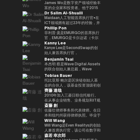
监管的金融体系发表见解。
织 “Women Who Crypto”。
我们正在与在知识产权行业、建筑
人工智能时代的新金融平台 “Neo
下，在3年内投资100多家区块链
宗商品有限公司首席运营官、三井
James Wo是数字资产领域经验丰
行业、零售行业等领域开展先进举
Crypto Bank” 的概念，我们的目
初创公司的目标。到目前为止，投
物产总部产品市场经理、数字资产
富的企业家和投资者。他于2015
Dr Salim Al-Shuaili
措的大型公司认真推进一项利用
标是整合加密资产资金管理、贷款
资组合包括300多个项目，包括
市场专职总监。数字大宗商品总裁
年创立了DFG，管理的资产超过
Web3 的共同创造项目。
基础设施和可编程金融应用程序。
Mysten Labs（Sui）、Gunzilla
兼首席执行官，三井物产株式会社
10亿美元。他还是Ledger、
Maidaan人工智能首席执行官•在
展望人工智能代理参与经济活动的
和Peaq Network，这些项目显示
企业发展部主任，于2023/12年离
Coinlist、Circle和ChainSafe等
ICT领域拥有超过23年的经验，并
Phillip Pon
未来，我们正在努力建立基于区块
了对变革性技术的敏锐见解。除了
开三井物产株式会社，目前担任现
公司的早期投资者。它也被称为
获得了ICT（AI/DX）领域的博士
链的下一代金融基础设施。
提供资金外，Budki还是一位享誉
任职务。熟悉全球大宗商品交易。
Polkadot和Kusama Network的
学位（PhD）•全球人工智能大使
菲利普·庞是EMURGO的首席执行
全球的演讲者，曾在世界经济论坛
早期投资者和支持者，并通过资本
（责任人工智能全球理事会/美
官，EMURGO是卡尔达诺（卡尔
Kanny Lee
和币安区块链周等国际活动中登
分配、捐赠和对平行链拍卖的积极
国）•国际全球ICT联合会
达诺）区块链的联合创始组织之
台。他对市场趋势和区块链传播的
支持，继续为生态系统做出重大贡
（IFCGICT/美国/美国）专业会员
一。EMURGO正在促进区块链技
Kanye Lee是SecondSwap的创
看法引起了《泰晤士报》、
献。
•国际电联认证人工智能审计师
术和资产代币化的商业传播。作为
始人兼首席执行官，
《CoinDesk》和《中东企业家》
（注册人工智能审计师）•世界人
首席执行官，Philip负责监督
SecondSwap是一个去中心化市
Benjamin Tsai
等主要媒体的关注。此外，通过社
工智能理事会（加拿大）认证首席
EMURGO的总体战略方向和全球
场，可以对锁定代币和流动性较低
本杰明·蔡是Wave Digital Assets
交媒体上的积极沟通，其影响力进
人工智能官（首席人工智能官）)
运营，并领导通过投资、合作伙伴
的资产进行二次交易。 作为首席
的联合创始人兼总裁，Wave
一步扩大。它强调Web3的长期潜
• 海湾学院董事会（董事会）成员
关系和基础设施开发将传统金融与
执行官，坎耶先生监督
Digital Assets是一家在美国证券
Tobias Bauer
力，而不是短期利润，并正在促进
• 阿曼商会数字经济和人工智能委
区块链连接起来的工作。
SecondSwap战略愿景和产品开
交易委员会（SEC）注册的数字资
托比亚斯·鲍尔是区块链创始人基
对重新定义世界应有方式的初创企
员会成员 • GCC（海湾合作）会
发的执行，并正在促进创新，以增
产管理公司。他负责监督公司的产
金的合伙人，该基金投资顶级初创
业的投资。 基于 “Web3 是未来”
议）人工智能项目和人工智能国际
加Web3市场的可持续流动性和可
品开发和交易。他会说三种语言，
齊藤 達哉
公司并建立企业。他是500家初创
的坚定信念，Budki 是去中心化技
奖评审团成员 • 大学和学术顾问委
及性。
母语是虚拟货币，也是传统金融领
公司、APX、PlugandPlay、纽约
2010年加入三菱日联信托银行。
术发展的重要推动力。**Vineet
员会成员（SQU、AOU、索哈尔
域的资深人士。Ben在新加坡美林
NUMA和Alchemist Accelerator
在从事企业销售、业务规划和IT规
Budki（Vineet Budki）**是一位
大学）• 在全球首席信息官峰会
大宗商品公司拥有超过15年的高
斎藤 創
的创业导师，也是Republic的风
划之后，金融科技促进办公室于
行业代表，他通过战略投资和全球
（泰国，2022年）上获得数字化
级领导经验，并曾担任该公司的首
险合伙人。他曾在Chin
2016年成立，是三菱日联信托银
佐藤壮律师事务所代表律师。在日
思想领导力推动Web3领域的增
转型激励奖 • 全球首席信息官峰会
席执行官。此外，在Alliance
Accelerator的投资团队工作，
行数字战略规划和推广的第一位负
本和纽约州获得律师执照。毕业于
长。 作为专门从事1亿美元加密资
（阿塞拜疆，于（2023 年）获得
Bernstein，他负责监督东京、香
Will Wang
Chin Accelerator是SOSV在中国
责人。作为 “连续内部企业家（连
东京大学法学院和纽约大学法学
产的基金Sigma Capital的首席执
影响力开拓者奖 • 参与国家级人工
港、新加坡、首尔和台北的盈利分
运营的全球精英加速器项目，管理
续内部企业家）”，他将推出一个
院。在西村朝日律师事务所主要从
Will Wang是Even Realitys的创始
行官，他设定了在对去中心化生态
智能项目并促进技术本地化 • 提供
销团队，领导业务战略。Ben曾投
的资产管理规模超过9.07亿美元。
信息银行平台 “Dprime”、一个数
事金融领域（证券化、基金、衍生
人兼首席执行官，该公司在数字和
系统的坚定承诺下，在3年内投资
有关人工智能和数据 DX 的专业培
资并指导过南加州的早期创业公
森若 幸次郎
此外，他在泰国为德国政府工作，
字证券平台 “Progmat”、一个稳
品等）业务之后，目前的办公室于
物理世界交汇的领域开发下一代显
100多家区块链初创公司的目标。
训 • 领导并参与了多个项目与电子
司。他拥有多个证券执照，并获得
并作为NSTF招聘会的共同组织者
定币平台 “Progmat Coin”、一个
2015年独立成立。它专门研究
示型智能眼镜。成立于 2023 年，
Mendoza Ventures 风险投资合