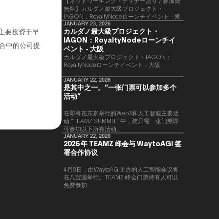
【ネットワーキング・ディナーあり / 参加費
無料】カルダノ最大級プロジェクト・
IAGON：RoyaltyNodeローンチイベント - 東
京
JANUARY 23, 2026
カルダノ最大級プロジェクト・
他们主要投资于早
IAGON：RoyaltyNodeローンチイ
组合中的公司提
ベント - 大阪
​カルダノ最大級プロジェクト・IAGON：
RoyaltyNodeローンチイベント - 大阪
JANUARY 22, 2026
是其中之一。“一张门票可以参加多个
活动”
在即将在东京举行的Web3和人工智能主要活
动 “TEAMZ SUMMIT” 中，您只需一张门票即
可参加以下所有活动。
JANUARY 22, 2026
2026 年 TEAMZ 峰会与 WaytoAGI 签
署合作协议
4月8日，由WaytoAGI主办的人工智能会议将
在八宝园举行。TEAMZ 峰会门票持有人可以
免费参加