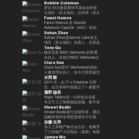
Robbie Coleman
负责新的数字服务业务，例如
金融科技公司的战略联盟，除了负
任职务。
日本的业务增长。目前，作为
与Kabutocho、Kasumigaseki和
web3、生物识别、元宇宙和秘密
责产品合作和市场战略规划外，他
Startale Japan的首席执行官兼首
Nagatacho一起从多角度报道金
罗比·科尔曼是莱特币基金会的亚
计算。
还领导了澳大利亚和新西兰的市场
席执行官，他正在促进在日本市场
融和市场。自 2020 年起担任金融
太地区（亚太地区）总经理（亚太
Fawzi Hamze
发布。此外，它领导了日本金融科
商业中使用区块链技术。
科技编辑。自25年起担任《日经
地区负责人）。自2017年以来，
技公司的收购和采购经理人指数
财经》副主编。合著了《加密货币
该非营利组织一直专注于莱特币
Fawzi Hamze 是 Assets
（收购后整合），为加强谷歌在金
泡沫》和《NFT 教科书》。
（LTC）的推广、开发和生态系统
Advisors Capital（AAC）的创
Suhan Zhao
融科技领域的影响力做出了贡献。
的发展。Robbie在数字资产/加密
始人兼董事长。AAC 是一家国际
在此之前，他负责监督美洲的全球
资产（加密）领域工作了11年，
投资与咨询控股集团，在东京与阿
Suhan Zhao是Aptos Labs亚太
现金管理平台，并在三井住友银行
并支持了全球交易所、钱包、隐私
联酋之间开展业务。AAC 负责管
地区（亚太地区）负责人，负责监
Tony Gu
和JRI America（纽约）向巴西市
工具以及莱特币基金会活动之外的
理一系列专业机构的投资组合，业
督Aptos的区域战略、业务增长和
场扩张。他在传统金融和技术方面
各种项目的建立、共同创立和启
务涵盖房地产投资、金融咨询、数
战略合作伙伴关系，Aptos是一款
顾东尼是 NGC Ventures 的普通
拥有丰富的经验。获得欧洲工商管
动。作为亚太区总经理，Robbie
字资产基础设施以及科技创业项
面向机构投资者的高性能公共第一
合伙人。在创立NGC Ventures之
Ciara Sun
理学院工商管理硕士学位。毕业于
负责与该地区的机构投资者、监管
目，致力于为希望在亚洲和海湾地
层区块链。在加入Aptos Labs之
前，他是跨境收购咨询公司
南山大学政策管理学院。
机构和政府建立关系并扩大莱特币
区获得结构化投资机会的国际投资
前，他在Ripple Labs领导了亚太
Rhodium Capital的普通合伙
Ciara Sun是C² Ventures的创始
的影响力。此外，他还代表莱特币
者和机构提供支持。 Hamze 在国
地区的重大战略合作伙伴关系和市
人。Tony专注于北亚国家的大规
人兼管理合伙人，迄今已投资超过
水岡 駿
出席会议、峰会和媒体，除了在工
际金融和跨境交易领域拥有超过
场网络扩张，并在与金融机构、银
模收购交易，并在科技、金融服务
150万美元，专注于帮助开发人员
作量证明峰会、AusCrypto、区
15年的经验，与参与全球资本配
行和企业公司密切合作的同时，促
和消费领域完成了多笔交易，总交
构建和扩展下一代Web3应用程
2011 年，以 IT x Creative 为理
块链中心和莱特币峰会上发表主题
置和战略投资项目的私人投资者、
进了区块链的社会实施和传播。在
易额超过10亿美元。
序。在成立C² Ventures之前，他
念，在日本和中国成立了一家数字
瀧野 諭吾
演讲外，他还出现在CIS、Token
家族办公室以及机构合作伙伴保持
他职业生涯的早期，他曾在摩根大
曾担任火币集团副总裁，负责监督
营销机构。2017年，他与他人共
2049等的炉边和小组讨论会上。
密切合作。 他的工作重点在于传
通和标普环球工作，并在新加坡和
全球业务发展、全球市场、机构投
同创立了定制手表制造商
Yugo Takino是一位科技企业家，
此外，在Web3邻近区域，他共同
统资本市场与新兴数字基础设施的
伦敦积累了企业银行和大宗商品市
资者部门、合作伙伴关系、区块链
UNDONE JAPAN。被任命为总裁
专注于人工智能基础设施、数字资
Vineet Budki
创立了马来西亚新银行（收购）和
融合，包括现实世界资产
场的专业知识。
项目上市、孵化和投资部门。作为
兼首席执行官。他还担任多家公司
产和下一代金融系统的融合领域。
电子钱包。此外，他还曾在多家初
（RWA）框架、基于区块链的投
区块链领域的领先女性领导者，
的技术顾问。 2019/11 年，
2025/6年，我就任艾尔有限公司
Vineet Budki是行业领导者，通过
创企业担任金融科技、医疗技术、
资平台，以及机构进入不断发展的
Ciara受邀参加世界各地的活动。
UPBOND Co., Ltd. 成立。被任命
（东京证券交易所：2334）的总
战略投资和全球思想领导力引领
加藤 次男
人工智能企业等战略顾问的重要职
Web3 生态系统的通道。 Hamze
她在推特上拥有超过20万粉丝，
为总裁兼首席执行官。该公司提供
裁兼首席执行官。目前，该公司正
Web3行业的增长。 作为专门从事
务。
还经常参与国际金融科技和 Web3
她被描述为 “来自亚洲的全球女性
了一款Web3钱包 “UPBOND钱
在发展成为一个以人工智能计算基
1亿美元加密资产的基金Sigma
加入三井物产株式会社后，他离开
领域的讨论，围绕全球资本市场未
加密货币领袖”。她还是性别平等
包”，它实现了消费者可以轻松使
础设施和加密原生金融服务为中心
Capital的首席执行官，他设定了
了三井物产大宗商品（美国）有限
James Wo
来架构以及区块链技术如何融入受
的坚定支持者，并成立了非政府组
用的用户界面/用户体验。此外，
的技术平台。此外，我们正在推广
在对去中心化生态系统的坚定承诺
公司首席执行官、英国三井物产大