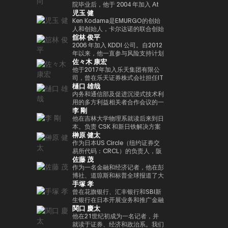
人兼总裁外，我们还投资于有前途
院毕业后，他于 2004 年加入 At
Web3 基础设施的基石。渡边职业
児玉 健
的日本初创企业，这些初创公司有
Movie Co., Ltd.同年，他就任导
生涯的一个重要里程碑是与索尼集
望作为涩谷区政府发起的涩谷创业
演，负责制作电影和电视剧以及开
Ken Kodama是EMURGO的创始
团合作，通过 Sony Block
支持计划的顾问以及X&KSK的合
展新业务。龟尾株式会社成立于
人和创始人，卡尔达诺的联合创始
Solutions Labs 共同开发了以太
舘林 俊平
作伙伴。 他还以天使投资者的身
2007年，担任总裁兼首席执行官
人之一，也是世界领先的区块链平
坊二层（Layer-2）区块链——
份活跃，投资了60多家公司，尤
一职。他于2021年从公司退休，
台之一。凭借在加密货币和区块链
2006 年加入 KDDI 公司。自2012
Soneium。这一举措将日本的区
其以Zynga的联合创始人而闻名。
成为金融家有限公司的代表董事兼
领域超过十年的经验，他通过深厚
年以来，他一直参与风险支持计划
块链技术定位在消费娱乐、人工智
佐々木 康宏
2021年，它被《商业内幕》选为
首席执行官，该公司于2019年与
的专业知识和长期愿景考虑了该行
KDDI_Labo、风险投资基金和
能和大众普及的交汇点。 在代币
“前100名种子投资者” 之一。
ThirdVerse有限公司共同成立。
业的发展。他的使命是通过区块链
KDDI开放创新基金，主要负责体
他于2017年加入乐天集团有限公
化数字资产和现实世界金融领域，
他的书是《元界与网络3》（MDN
技术重新定义信任和价值的概念，
育、娱乐、XR和Web3领域的投
司，曾在乐天证券株式会社担任IT
渡边主导了与 SBI Holdings 的战
樋口 雄哉
公司）。
加速实现下一代金融创新。Ken总
资和联盟。自2025/4以来，他一
部门经理兼金融科技部副总经理，
略合作伙伴关系，以推进创新基础
部设在新加坡，领导EMURGO考
直担任现任职务。
自2018/9以来一直担任该公司的
内务和通信部及促进沉浸式技术利
设施建设，其中包括完全合规的日
虑发展全球金融价值链，并考虑加
现任职务。目前，正在推广各种措
用的多方利益相关者合作会议的一
元稳定币，以及针对代币化股票和
李 剛
入专注于技术和创新投资的风险投
施，以帮助提高整个国内加密资产
名成员在大学毕业后在一家信用卡
现实世界资产（RWA）优化的区
资基金Taisu Ventures的投资委
行业的安全水平。毕业于东京工业
公司找到了一份工作。我在 2006
他在吉林大学物理系就读后来到日
块链开发。
员会。
大学研究生院。
年转到了雅虎，在制定业务战略和
本。负责 CSK 和新日铁解决方案
榊原 健太
负责媒体和广告领域的支付/银行
的思科网络的设计和建设。2009
服务方面积累了丰富的经验。他被
年，他创立了网星并担任总裁兼首
作为日本US Circle（纽约证券交
借调到日本网络银行（现为
席执行官一职。自成立以来，它一
易所代码：CRCL）的负责人，阪
佐藤 茂
PayPay银行），启动了商业金融
直专注于国际通信网关业务，并一
木原健太负责监督日本的业务战略
服务，并从事企业管理和营销业
直在利用支付x技术的力量进行市
和市场发展。它促进了国内合作伙
作为一名金融和经济记者，他在彭
务。他还负责Megabank和雅虎之
场创造和行为创新。
伴关系的建设和生态系统的扩展，
博社、道琼斯和标普全球报道了大
手塚 孝
间的数字营销子公司（JV）的董
并领导了USDC的国内扩张，这是
约18年的金融市场和大宗商品领
事。之后，他在DeNA和
日本新监管框架下批准的第一个稳
域。他作为日本CoinDesk的创始
曾在花旗银行、汇丰银行和SBI新
MobilityTechnologies（现为
定币。在加入 Circle 之前，他曾
成员参与了此次发布会，并担任了
生银行在日本开展业务和推广金融
関口 慶太
GO）从事MaaS业务，并参与了
在 Google Payments 担任合作
4年的主编。他于2025/1年加入日
IT项目。之后，他监督了谷歌日本
GO的发布阶段。实施了多个项目
伙伴关系和业务发展方面的领导职
本超级队，担任业务发展支持经
的销售，并以字节跳动
他在21世纪初成为一名记者，并
负责人。2021年加入NEC后，他
务。他促进了与代表日本的支付和
理，自2026/1年以来一直担任现
（TikTok）副总裁的身份领导了
就读于证券、经济和政治系。我们