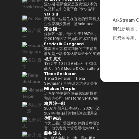
竞选第三个任期进步党代表选举。
责信息技术）大臣、国土、基础设
と共同事業を行う。報道・討論・
DAOTRON的创始人，以及全球
查尔斯·霍斯金森是区块链技术的
他被任命为该党代理秘书长，在平
施、运输和旅游、内阁常务委员会
お笑い・アート・ファッションな
最大的加密货币交易所之一HTX的
先驱和去中心化平台 “卡尔达诺
Yat Siu
成29年（2017年）的第48届众议
主席等职务，并以自民党信息技术
ど多様な動画や雑誌の企画や出演
顾问。 他也被称为阿里巴巴创始
（卡尔达诺）” 的创始人。他最初
院选举中获得82,345张选票，并
战略和特别任务委员会主席的身份
にも関わる。著書『22世紀の資
人马云培育的人，成为 2025/4 年
是以太坊的联合创始人之一，在数
萧逸是一位居住在香港的资深科技
ArkStre
当选第四任期（由香川县第二区希
领导自民党的信息技术政策。平成
本主義：やがてお金は絶滅する』
全球数字资产行业最著名和最有影
学逻辑和密码学方面有着深厚的背
企业家和投资者，是Animoca
期创新项目，为
落合 陽一
望党正式批准），并竞选希望党联
30/10年第四届安倍改组内阁中任
『22世紀の民主主義：選挙はア
响力的人物之一，登上了《福布
景。卡尔达诺的特点是在学术研究
Brands的联合创始人兼执行主
合代表选举。希望党代表（11
命了信息技术大臣和负责特殊任务
ルゴリズムになり、政治家はネコ
斯》杂志的封面。 此外，它在国
和同行评审的基础上开发的，旨在
席。Animoca Brands是区块链和
媒体艺术家。他出生于1987年，
供资金筹集、
月-）平成30年（2018年）全国民
（科学和技术/知识产权战略/酷日
になる』、番組「成田悠輔と愛す
际上获得了高度赞誉，例如多次入
促进金融普惠和智能合约。目前，
游戏领域的全球领导者，其使命是
于2010年左右开始以艺术家身份
Frederik Gregaard
主党联合代表（5月至9月）全国
本战略/太空政策）的部长。负责
べき非生産性の世界」「夜明け前
选福布斯 “30岁以下30人（消费技
他以输入输出全球（IOG）首席执
为全球游戏玩家和互联网用户提供
工作。她的作品以物化、转型和对
民主党代表（9月〜）新国民民主
数字改革的部长在Reiwa 2的须贺
のPLAYERS」「成田悠輔の聞か
术部门）”。 2025/8 年，我登上
行官的身份领导卡尔达诺的技术开
数字产权。通过这样做，我们的目
边界地区群众的钦佩为主题。筑波
弗雷德里克·格雷加德的主要优先
党通过令和2（2020）支部党成立
内阁中就职。第一任数字事务部长
れちゃいけない話」「walk」
了 “蓝色起源 NS-34” 任务，并作
发。
标是实现一个更公平的数字框架，
大学/东京大学副教授，2025年日
事项是推动卡尔达诺基金会的实施
堀江 貴文
并成为代表（9月）（9月），在
在Reiwa 3就职。现任自民党公共
「書く気がおきない」など。
为世界上第 712 位宇航员前往太
这将有助于建立新的资产类别、边
本国际博览会（大阪/关西世博
战略，领导每项使命的整合和执
令和3（2021）第49届众议院选
关系部主任兼数字社会促进部经
空。 他的兴趣涵盖科技、投资、
玩边赚的经济和开放的元宇宙。
会）主题项目制作人。写真集《渴
行，并实现快速价值创造，以使用
1972 年 10 月 29 日出生于福冈。
举的第49届众议院选举中获得
理。
艺术、慈善、游戏和太空探索。
Yat 于 1990 年在德国雅达利开始
望弥撒（2019年阿曼那）》和
卡尔达诺实现包容性和公平的增
商人。SNS Media & Consulting
Tiena Sekharan
94,530张选票，当选为众议员到
了他的职业生涯。1995年，他移
NFT作品《波浪的再数字化
长。在加入基金会之前，他在瑞士
Co., Ltd. 的创始人目前，他们活
目前为止，第 5 学期
居香港，创立了香港
（2021年基金会）》等获得了
和斯堪的纳维亚国家工作了17年
跃于火箭开发、应用生产以及作为
Tiena Sekharan（Tiena
2025.05.01。8月财政部（现为财
Cybercity/Freenation，这是亚
2016年PrixarElectronica荣誉
以上，在专业服务和金融行业工
预防医学促进协会对人们进行预防
Sekharan）担任以太坊基金会亚
Michael Terpin
务部）在职1997/7至1999/6借调
洲第一个免费网页和免费电子邮件
奖、欧盟的StartsPrize和2019年
作，专注于资本市场、数字资产管
医学教育等各个领域。会员制在线
太地区（APAC）地区机构负责
至外务省（中东第一司）
服务提供商。1998 年，他创立了
SXSWCreative
理、私人银行和交易基础设施。
沙龙 “堀江隆文创新大学（HIU）”
人，并通过促进企业领域的采用来
迈克尔·特平是区块链领域的投资
20007/2001/6 金融厅证券交易监
Outblaze，该公司被公认为多语
ExperienceArrowardsCreative
正在开发各种项目，拥有近700名
领导以太坊生态系统的发展。他的
和咨询公司Transform Ventures
鳩貝 淳一郎
督委员会 2001/7 至 2002/6 国税
言白标网络服务的先驱。
ExperienceArrowards。《阿波
会员。
职业生涯始于传统金融行业，曾担
的创始人兼首席执行官，同时也是
厅大阪国税局总务科科长 2002/7
Outblaze的消息业务于2009年被
罗》杂志40岁以下40位艺术与科
http://salon.horiemon.com 这
任雷曼兄弟、法国巴黎银行和摩根
Supercycle Genesis Partners,
2002 年加入日本银行。2020年至
至 2005/6（负责特别任务的部长
出售给了IBM，然后Outblaze转
技，亚洲数字艺术奖卓越奖，以及
本书《如果你花钱，就用它来保护
大通等重要职位。在加入以太坊基
LP的首席执行官兼首席投资官
2024年担任结算和结算管理局金
佐野 尚志
官专家）2005/7 至 2005/8 财政
变为孵化器，旨在促进在数字娱乐
日本媒体艺术节艺术部评审委员会
自己的身体》。“CHATGPT 与
金会之前，我属于摩根大通的区块
（CIO）。该基金是世界上第一个
融科技小组负责人。2024-2025
部首席审计局
领域开发服务和产品的项目和公
推荐的许多作品。
“没有未来工作的人”、“2035 年日
链部门KineXYS，负责推广摩根大
专门研究比特币的算法加密资产对
年，金融科技中心副主任兼数字货
作为三菱日联创新伙伴的首席投资
司。Animoca Brands就是这样一
本堀右卫门在 10 年后对未来的完
通硬币和代币化存款等产品。
冲基金，它建立了一个投资假设，
币验证组负责人。他从 2025/7 年
官，他负责资产管理规模为800亿
藤井 達人
家孵化公司，它成立于2014年。
整预测” 等
即比特币每个周期都以高价出售，
起被借调，目前担任现任职务。自
日元的基金中的创业投资和业务发
2017 年，我们建立了道尔顿学习
并以最低价格回购更多比特币。
2025/4以来，他一直是东京大学
展，主要是在日本、美国和亚洲。
自 1998 年以来，他一直在 IBM