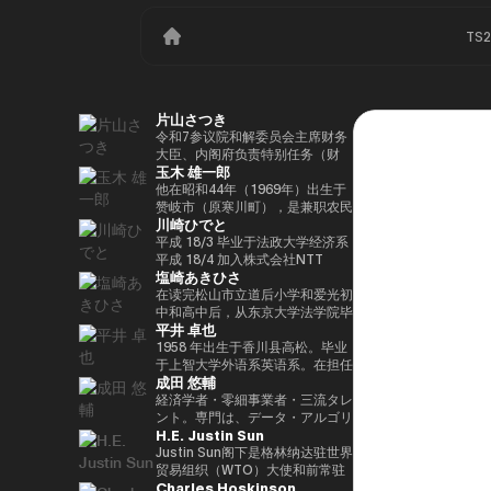
TS
片山さつき
令和7参议院和解委员会主席财务
大臣、内阁府负责特别任务（财
玉木 雄一郎
政）税收特别措施和补贴审查的部
长（高志内阁）
他在昭和44年（1969年）出生于
赞岐市（原寒川町），是兼职农民
川崎ひでと
的长子，他于昭和63（1988）毕
业于高松高中，平成5年（1993
平成 18/3 毕业于法政大学经济系
年）毕业于东京大学法学院，同年
平成 18/4 加入株式会社NTT
塩崎あきひさ
加入财政部 ※1 平成9年（1997
DOCOMO 平成 29/8 众议院议员
年），在平成完成哈佛大学研究生
川崎二郎秘书 玲和 3/10 在第 49
在读完松山市立道后小学和爱光初
院（肯尼迪学院）Isei
届众议院大选中首次当选 玲和
中和高中后，从东京大学法学院毕
平井 卓也
17（2005），正在竞选第 44 届
6/10 在第50届众议院大选中连任
业后，他是长岛/小野/常松律师事
众议院选举。在获得70,177张选
玲和 6/11 内务通信国会副大臣
务所的合伙人律师。2021年，他
1958 年出生于香川县高松。毕业
票但以浪人身份失败了4年之后，
（第二届石原内阁） Reiwa 7/10
在众议院大选（爱媛县第一区）中
于上智大学外语系英语系。在担任
成田 悠輔
他在第45届众议院选举中获得了
数字部长议会副部长、内阁府议会
首次当选。前国会卫生、劳工和福
电通株式会社、西日本广播公司等
109,863张选票，在平成
副部长（第一届高中内阁） 玲和
利部副部长。在党内，在经历过副
公司的总裁兼代表董事后，他在
経済学者・零細事業者・三流タレ
24（2012）第46届众议院选举中
8/2 数字部长议会副部长、内阁府
秘书长的经历后，他成为国会对策
2000年的第42届众议院选举中首
ント。専門は、データ・アルゴリ
H.E. Justin Sun
获得79,153张选票，赢得第二个
议会副部长（第二届高中内阁）
委员会副主席。情报战略部、科
次当选。从那时起，他已经连续
ズム・ポエム・思想を組み合わせ
任期，在平成26（2014）第47届
学、技术和创新战略部以及
10次当选。他先后担任过自民党
たビジネスと公共政策の想像とデ
Justin Sun阁下是格林纳达驻世界
众议院选举中获得78,797张选
AI/Web3小组委员会的秘书负责
经济、工业和总务部主席、政治事
ザイン。多分野の学術誌・学会に
贸易组织（WTO）大使和前常驻
Charles Hoskinson
票，并在平成28（2016）民主党
人。
务研究委员会副主席、内阁府（负
研究を発表、多くの企業や自治体
代表，世界领先的区块链和