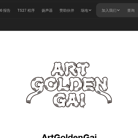
26 报告
TS27 程序
扬声器
赞助伙伴
场地
加入我们
查询
ArtGoldenGai