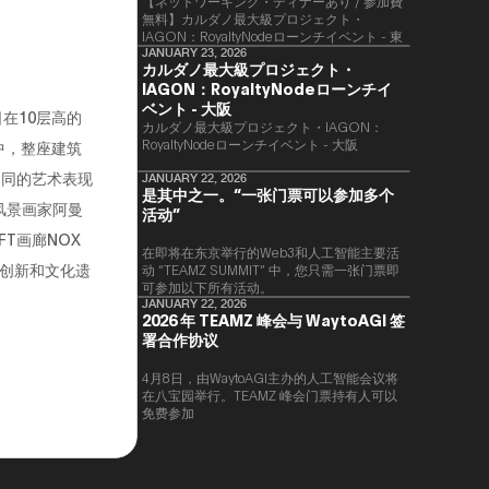
【ネットワーキング・ディナーあり / 参加費
無料】カルダノ最大級プロジェクト・
IAGON：RoyaltyNodeローンチイベント - 東
京
JANUARY 23, 2026
カルダノ最大級プロジェクト・
IAGON：RoyaltyNodeローンチイ
ベント - 大阪
8日在10层高的
​カルダノ最大級プロジェクト・IAGON：
RoyaltyNodeローンチイベント - 大阪
览中，整座建筑
不同的艺术表现
JANUARY 22, 2026
是其中之一。“一张门票可以参加多个
风景画家阿曼
活动”
T画廊NOX
在即将在东京举行的Web3和人工智能主要活
字创新和文化遗
动 “TEAMZ SUMMIT” 中，您只需一张门票即
可参加以下所有活动。
JANUARY 22, 2026
2026 年 TEAMZ 峰会与 WaytoAGI 签
署合作协议
4月8日，由WaytoAGI主办的人工智能会议将
在八宝园举行。TEAMZ 峰会门票持有人可以
免费参加