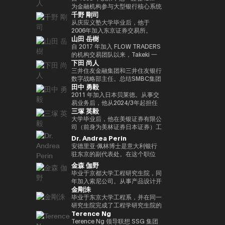
实验室，这是一个课后数字实验
Turpin是一位经验丰富的高管，作
经济学研究生院CARF的受邀研究
在加入MUIP之前，他曾在独立风
为金融机构参与大型银行核心系统
千野 剛司
室，旨在培养发散思维和设计思维
为连续创业者和投资者活跃了超过
员。翻译内容包括 “比特币和区块
险投资公司Global Brain参与国内
开发和咨询服务。在微软工作后，
等技能，而这些技能在传统教育体
35年，并成功退出多次。基于这
链：支持加密货币的技术”（NTT
和国际创业投资和CVC管理。在
他参与了三菱日联金融集团的创新
从庆应义塾大学毕业后，他于
系中并不受到重视。他还是
一往绩，成立了位于波多黎各的家
Publishing）和 “掌握以太坊——
此之前，他在索尼担任品类经理，
业务并领导了DX项目。在AU
2006年加入东京证券交易所。
山田 岳樹
ThinkBlaze的创始人，
族办公室Transform Capital。他
构建智能合约和去中心化应用程
经营海外业务，负责为技术投资和
Financial Holdings担任执行官、
2008年金融危机后，他参与了债
ThinkBlaze是Outblaze的研究部
也被称为比特币的早期投资者和思
序”（O'Reilly Japan）。合著了
合资设立以及零售能源业务等新业
首席数字官和IT总经理以及微软的
务违约管理流程改进项目，领导了
自 2017 年加入 FLOW TRADERS
门，负责研究技术中具有社会意义
想领袖（思想领袖），他参与了包
《Web3的未解决问题》（日经英
务项目提供资金。
业务执行官兼金融创新部门经理之
日本证券清算组织的场外衍生品
的机构交易团队以来，Takeki 一
下田 尚人
的问题。自2018年以来，Yat一直
括以太坊和泰达币在内的重大区块
国石油公司）和《13人对Web3加
后，他目前担任现任职务。通用公
（信用违约互换和利率互换）结算
直为机构投资者提供流动性服务，
是游戏行业使用区块链和NFT（不
链项目的初始营销和咨询。由于这
密资产的未来预测》（朝日新闻出
司协会 FINOVATORS 成立。
项目，并负责日本交易所集团清算
通过大宗交易覆盖包括 ETF、国
三井住友金融集团和三井住友银行
可替代代币）的早期支持者。人们
些成就，它被CNBC称为 “加密教
版社）。
2021年被任命为日本区块链协会
结算领域的业务规划。自2016年
际债券及数字资产在内的多种资产
数字战略部主任。总结SMBC集团
田中 勇毅
认为，这将使游戏玩家能够真正拥
父（加密教父）”。BitAngels 于
理事。毕业于同志社大学，在东京
以来，我一直在PWCJapan首席
类别，工作地点涵盖新加坡及香
在数字资产方面的工作。日本银行
有游戏中的资产和数据，进而拥有
2013 年共同创立，BitAngels
大学完成了第17次EMP。
执行官办公室（企业规划）支持领
港。 他同时负责日本业务的整体
结算与结算服务局顾问，任期至
2011 年加入日本贝莱德。从事交
价值本身。Yat 对去中心化应用程
Fund 1 于 2014 年共同创立。该
导团队的战略讨论。2018/7年，
发展，与日本国内的机构投资者、
2025/6。结算与结算管理局利用
易业务后，他从2024/3年起担任
三塚 英毅
序和数字资产的潜力有了清晰的认
基金以以太坊众筹中以每枚代币
他加入了运营全球加密资产交易所
ETF 发行方、交易平台、证券交
新技术（Project Agora等）参与
贝莱德全球市场经理，负责监督交
识，很快带领 Animoca Brands
30美分的价格投资100万美元而闻
Kraken的Payward, Inc.（美
易所以及加密资产交易所保持密切
规划和推广先进的结算项目，以及
易、证券借贷和现金管理。他还曾
大学毕业后，他在美银证券有限公
在区块链、游戏、NFT 和开放的
名。图尔平也是2015年开发了 “比
国），并为金融服务局的注册做出
合作。 FLOW TRADERS 已连续
关于人工智能对金融系统的影响的
在日本的数字战略领域工作。自
司（前身为美林证券日本证券）工
元宇宙中占据了领导地位。
特币四季模型（比特币的四季）”
了贡献。从2020/3年起，他就任
多年获得东京证券交易所颁发的
国际研究。他还参与了各种国际政
2025 年 1 月起，他还担任全球产
作，在法国巴黎银行证券有限公司
Dr. Andrea Perin
Animoca Brands已经开发了多个
的人，他于2024年由天马出版社
公司在日本的代表。2022/7 年，
“最佳做市商”奖项。作为一家上市
策讨论机构，例如国际清算银行结
品解决方案部，负责监督同一部门
担任多个职位后，他成为全球市场
安德里亚·佩林博士是意大利银行
以NFT为中心的子公司和产品组，
出版的《比特币超级周期》一书获
他就任币安驻日本代表。完成了牛
公司，FLOW TRADERS 亦积极参
算市场基础设施委员会
的过渡管理。
管理部的首席运营官。在Web3公
驻东京的副代表处。在这个职位
还投资了540多家区块链相关公
得了高度赞誉，并因准确预测
津大学工商管理硕士（MBA）学
与包括现货加密资产及加密资产
（CPMI）、七国集团数字支付专
司Animoca Brands Co., Ltd.成
上，我负责日本、韩国、台湾、澳
金森 伽野
司，以建立世界上最大的区块链投
2024/11年初比特币的历史高点更
位。
ETF 在内的数字资产流动性提
家组（2023年联席主席）、金融
立时担任首席运营官后，他自
大利亚和新西兰的经济政策讨论和
毕业于京都大学工程研究生院，同
资组合之一。迄今为止，Yat先生
新而受到关注。在进入数字资产领
供，致力于连接传统金融与数字资
稳定委员会（FSB）创新网络和
2024/3年以来一直担任现任职
宏观经济和金融趋势的分析。我们
年加入索尼公司。从事产品设计开
获得了许多荣誉，并被世界经济论
域之前，他创立了Market
产行业。
BIS/中央银行CBDC小组。在日本
务。
还努力通过与当地金融和监管机
金剛洙
发、产品策划和营销工作。之后，
坛选为 “明日全球领袖” 之一，在
Wire（现为GlobeNewsWire）。
银行，他还先后担任过长崎分行经
构、机构投资者和商界的对话，增
我以互联网证券和经验丰富的客户
毕业于东京大学工程系，并在同一
DHL/SCMP大奖中被选为 “年度青
该公司目前是阿波罗环球管理旗下
理、香港办事处经理、金融机构局
进对意大利经济的理解，进一步加
体验、CX策略推广等方式推出了
研究生院完成了工程学研究生院的
年企业家”，并被Cointelegraph
的一个业务部门，规模约为5亿美
国际科科长（负责巴塞尔监管）、
强两国之间的经济和金融关系。他
Terence Ng
一项新的金融科技业务。于2022
课程。加入花旗证券有限公司，从
评选为 “区块链行业值得关注的
元。此外，作为消费互联网早期营
国际局规划师等职务。在财务省，
在中央银行、银行监管机构以及包
年加入索尼银行，目前正在以索尼
事日本政府债券和利率衍生品的交
Terence Ng 领导联想 SSG 集团
100位人物”。此外，Yat先生是一
销的先驱，他参与了数十个著名互
他作为国际组织司的规划官负责国