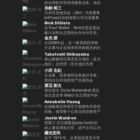
括欧洲中央银行（ECB）和欧洲投
银行DX业务规划经理的身份推广
易业务。之后，他加入了松尾实验
的全球软件和管理服务业务。他负
位接受过古典音乐正规培训的音乐
联网品牌的发展，首先是The
际金融（FATF、FSB等）。毕业
资银行（EIB）在内的国际金融机
加納 裕三
与Web3相关的新业务规划。
室株式会社，一直负责机器学习项
责推动战略性微软云解决方案提供
家，曾担任BAFTA（英国电影电
Motley Fool、America Online
于一桥大学法学院。我在哈佛大学
构拥有超过15年的经验，在金融
目的规划、PoC 和开发。他于
商 (CSP) 计划，并与微软合作推
日本区块链协会（JBA）代表董事
视艺术学院）的顾问委员会成员和
Greenhouse和Earthlink的推出。
攻读了计算机科学专业 AI。
监管、治理和合规方面拥有深厚的
2022年就任公司董事，还成立了
进整体相关服务解决方案。他在安
bitFlyer区块链有限公司代表董事
亚洲青年管弦乐团的董事会成员。
作为教育背景，她获得了纽约州立
专业知识。我获得了罗马托尔维加
Nick DiSisto
一个专门研究生成式人工智能的新
全、软件、云和人工智能生态系统
高盛证券有限公司等，他在
如有必要，可以准备更自然、更精
大学布法罗分校的创意写作硕士学
塔大学关于健全监管和监管机构制
风险投资基金。
领域领导全球市场的重要战略合作
2014/1年共同创立了bitFlyer有限
在Trust Wallet，Nick负责监督战
致的日语版本来介绍演讲者。
位。他获得了雪城大学的两个学士
裁权限的法学博士学位。
伙伴关系和销售。 自2011年加入
公司。 自bitFlyer成立以来，它一
略计划和生态系统合作伙伴关系，
学位，自2000年以来，他还曾在
金光 碧
联想以来，Terence Ng领导了联
直在努力就国内法律的修订提出建
这些举措和生态系统合作伙伴关系
同一所大学担任著名的纽豪斯公共
想与安全、娱乐、电子商务和金融
议，制定自我监管规则等，并先后
对该平台的增长和用户体验至关重
从2006年起，在一家美国投资银
传播学院的顾问委员会成员。此
科技等领域的领先互联网公司的全
担任加密资产（虚拟货币）交易公
要。 他的努力涵盖了广泛的重要
行从事与企业筹资和并购相关的衍
外，Turpin被认为是波多黎各比特
球合作伙伴关系。它还促进了
司bitFlyer USA, Inc.的首席执行官
领域，例如DeFi合作伙伴关系、
生结构设计工作达10年。2016年
Takatoshi Shibayama
币和加密资产社区的先驱，并于
AR/VR的战略合作伙伴关系。
和bitFlyer EUROPE S.A.的董事
法定货币开/关通道、MEV（最大
加入bitFlyer有限公司后，他曾担
2016年初获得了该领域的第一份
柴山隆敏担任莱杰亚太地区（亚太
Terence Ng 在索尼电子、惠普、
长，从全球角度为加密资产（虚拟
提取价值）措施和核心基础设施合
任首席财务官和公关，负责与金融
投资者优惠认证（《投资者法
地区）总经理（亚太地区负责
Navteq 公司和诺基亚等领先科技
货币）交易所行业的发展做出了贡
作伙伴关系，旨在为全球数百万用
监管相关的系统开发。自2022年
令》）。
人）。它监督为Web3行业和机构
小田 玄紀
品牌的营销、产品开发和业务开发
献。目前，除了担任成立于
户提供更易于使用、安全和可扩展
以来，他一直负责新业务，目前是
投资者提供数字资产安全解决方案
企业家、投资者和业务振兴专家，
方面拥有 20 多年的经验。他在技
2019/5年的bitFlyer区块链有限公
的加密资产。Nick 正在用户体验
集团首席采购官。从2025年起担
的情况。到目前为止，他作为分析
曾担任日本加密资产交易协会
术行业的领先业务战略方面有着良
司的代表董事外，他还担任日本区
和区块链技术的交叉点推动创新，
任Custodiem有限公司的董事，
师和投资者一直活跃在企业振兴和
渡辺 創太
（JVCEA）的代表董事（主
好的记录。 Terence Ng 拥有新加
块链协会（JBA）的代表董事、一
同时与产品、安全、工程和营销等
他推动了国内加密资产ETF的形成
不良投资领域超过17年。在摩根
席）、SBI Holdings的董事总经
渡边创太 (Sota Watanabe) 渡边
坡南洋理工大学的商业研究学士学
般注册协会日本元界顾问、
各个部门密切合作。Nick 专注于
项目等。
大通和高盛等投资银行开始职业生
理和Bitpoint Japan Co., Ltd的
创太是全球 Web3 生态系统中的
位。他目前居住在新加坡，是区块
ISO/TC307全国审议委员会代表
“将代码转化为现实世界的价值”，
涯后，他加入了美国对冲基金戴维
代表董事。自2001年成立自己的
先驱力量，也是日本最具影响力的
Annabelle Huang
链和人工智能技术的狂热粉丝。
委员会成员和国防部意见领袖。
正在将自托管钱包发展为下一代金
森·肯普纳资本管理公司。之后，
公司以来，我们已经开展了各种业
科技企业家之一。作为 Startale
在战略规划和领导方面拥有丰富的
他们还以专家身份参加了2018年
融基础设施方面发挥作用，并正在
他与他人共同创立了总部位于新加
务。2016年，他创立了加密货币
Group 的创始人兼 CEO，渡边致
经验，领导数十亿美元的加密资产
七国集团就业创新部长级会议、
塑造其未来。
坡的投资基金3D Investment
交易所Bitpoint并成为其首席执行
力于构建去中心化互联网的基础设
平台
Justin Waldron
2019年G20/V20虚拟资产服务提
Partners。此外，在为数字资产提
官。2019年，他被世界经济论坛
施，其核心使命是“将世界带入链
供商峰会以及由内阁秘书处主办的
贾斯汀·沃尔德隆是play.fun的创
供抵押管理和托管服务的
选为全球青年领袖。
上（bringing the world
公私数据利用促进基本计划执行委
始人兼首席执行官，该平台可以为
Copper，他曾担任亚太地区收入
onchain）”。 渡边因领导日本最
國光宏尚
员会等，并雄心勃勃地致力于
每款游戏提供即时的真实奖励。此
经理（亚太区收入主管），并领导
大的公共区块链 Astar Network
web3行业的发展。
外，除了作为Playco的联合创始
生于 1974 年。从美国圣莫尼卡学
了公司在亚太地区的业务增长。
而声名鹊起，该网络已成为日本