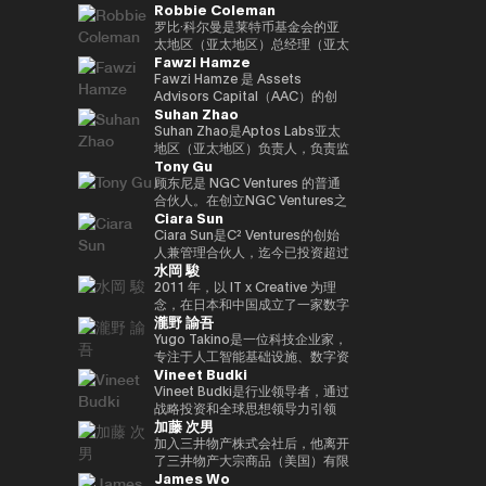
Robbie Coleman
负责新的数字服务业务，例如
金融科技公司的战略联盟，除了负
任职务。
日本的业务增长。目前，作为
与Kabutocho、Kasumigaseki和
web3、生物识别、元宇宙和秘密
责产品合作和市场战略规划外，他
Startale Japan的首席执行官兼首
Nagatacho一起从多角度报道金
罗比·科尔曼是莱特币基金会的亚
计算。
还领导了澳大利亚和新西兰的市场
席执行官，他正在促进在日本市场
融和市场。自 2020 年起担任金融
太地区（亚太地区）总经理（亚太
Fawzi Hamze
发布。此外，它领导了日本金融科
商业中使用区块链技术。
科技编辑。自25年起担任《日经
地区负责人）。自2017年以来，
技公司的收购和采购经理人指数
财经》副主编。合著了《加密货币
该非营利组织一直专注于莱特币
Fawzi Hamze 是 Assets
（收购后整合），为加强谷歌在金
泡沫》和《NFT 教科书》。
（LTC）的推广、开发和生态系统
Advisors Capital（AAC）的创
Suhan Zhao
融科技领域的影响力做出了贡献。
的发展。Robbie在数字资产/加密
始人兼董事长。AAC 是一家国际
在此之前，他负责监督美洲的全球
资产（加密）领域工作了11年，
投资与咨询控股集团，在东京与阿
Suhan Zhao是Aptos Labs亚太
现金管理平台，并在三井住友银行
并支持了全球交易所、钱包、隐私
联酋之间开展业务。AAC 负责管
地区（亚太地区）负责人，负责监
Tony Gu
和JRI America（纽约）向巴西市
工具以及莱特币基金会活动之外的
理一系列专业机构的投资组合，业
督Aptos的区域战略、业务增长和
场扩张。他在传统金融和技术方面
各种项目的建立、共同创立和启
务涵盖房地产投资、金融咨询、数
战略合作伙伴关系，Aptos是一款
顾东尼是 NGC Ventures 的普通
拥有丰富的经验。获得欧洲工商管
动。作为亚太区总经理，Robbie
字资产基础设施以及科技创业项
面向机构投资者的高性能公共第一
合伙人。在创立NGC Ventures之
Ciara Sun
理学院工商管理硕士学位。毕业于
负责与该地区的机构投资者、监管
目，致力于为希望在亚洲和海湾地
层区块链。在加入Aptos Labs之
前，他是跨境收购咨询公司
南山大学政策管理学院。
机构和政府建立关系并扩大莱特币
区获得结构化投资机会的国际投资
前，他在Ripple Labs领导了亚太
Rhodium Capital的普通合伙
Ciara Sun是C² Ventures的创始
的影响力。此外，他还代表莱特币
者和机构提供支持。 Hamze 在国
地区的重大战略合作伙伴关系和市
人。Tony专注于北亚国家的大规
人兼管理合伙人，迄今已投资超过
水岡 駿
出席会议、峰会和媒体，除了在工
际金融和跨境交易领域拥有超过
场网络扩张，并在与金融机构、银
模收购交易，并在科技、金融服务
150万美元，专注于帮助开发人员
作量证明峰会、AusCrypto、区
15年的经验，与参与全球资本配
行和企业公司密切合作的同时，促
和消费领域完成了多笔交易，总交
构建和扩展下一代Web3应用程
2011 年，以 IT x Creative 为理
块链中心和莱特币峰会上发表主题
置和战略投资项目的私人投资者、
进了区块链的社会实施和传播。在
易额超过10亿美元。
序。在成立C² Ventures之前，他
念，在日本和中国成立了一家数字
瀧野 諭吾
演讲外，他还出现在CIS、Token
家族办公室以及机构合作伙伴保持
他职业生涯的早期，他曾在摩根大
曾担任火币集团副总裁，负责监督
营销机构。2017年，他与他人共
2049等的炉边和小组讨论会上。
密切合作。 他的工作重点在于传
通和标普环球工作，并在新加坡和
全球业务发展、全球市场、机构投
同创立了定制手表制造商
Yugo Takino是一位科技企业家，
此外，在Web3邻近区域，他共同
统资本市场与新兴数字基础设施的
伦敦积累了企业银行和大宗商品市
资者部门、合作伙伴关系、区块链
UNDONE JAPAN。被任命为总裁
专注于人工智能基础设施、数字资
Vineet Budki
创立了马来西亚新银行（收购）和
融合，包括现实世界资产
场的专业知识。
项目上市、孵化和投资部门。作为
兼首席执行官。他还担任多家公司
产和下一代金融系统的融合领域。
电子钱包。此外，他还曾在多家初
（RWA）框架、基于区块链的投
区块链领域的领先女性领导者，
的技术顾问。 2019/11 年，
2025/6年，我就任艾尔有限公司
Vineet Budki是行业领导者，通过
创企业担任金融科技、医疗技术、
资平台，以及机构进入不断发展的
Ciara受邀参加世界各地的活动。
UPBOND Co., Ltd. 成立。被任命
（东京证券交易所：2334）的总
战略投资和全球思想领导力引领
加藤 次男
人工智能企业等战略顾问的重要职
Web3 生态系统的通道。 Hamze
她在推特上拥有超过20万粉丝，
为总裁兼首席执行官。该公司提供
裁兼首席执行官。目前，该公司正
Web3行业的增长。 作为专门从事
务。
还经常参与国际金融科技和 Web3
她被描述为 “来自亚洲的全球女性
了一款Web3钱包 “UPBOND钱
在发展成为一个以人工智能计算基
1亿美元加密资产的基金Sigma
加入三井物产株式会社后，他离开
领域的讨论，围绕全球资本市场未
加密货币领袖”。她还是性别平等
包”，它实现了消费者可以轻松使
础设施和加密原生金融服务为中心
Capital的首席执行官，他设定了
了三井物产大宗商品（美国）有限
James Wo
来架构以及区块链技术如何融入受
的坚定支持者，并成立了非政府组
用的用户界面/用户体验。此外，
的技术平台。此外，我们正在推广
在对去中心化生态系统的坚定承诺
公司首席执行官、英国三井物产大