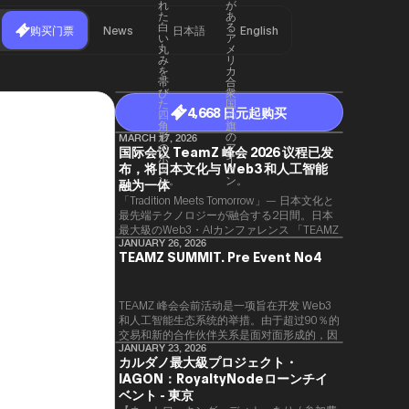
购买门票
News
日本語
English
4,668 日元起购买
MARCH 17, 2026
国际会议 TeamZ 峰会 2026 议程已发
布，将日本文化与 Web3 和人工智能
融为一体
「Tradition Meets Tomorrow」— 日本文化と
最先端テクノロジーが融合する2日間。日本
最大級のWeb3・AIカンファレンス 「TEAMZ
Summit 2026」 が、2026年4月7日・8日に
JANUARY 26, 2026
TEAMZ SUMMIT. Pre Event No4
東京・八芳園にて開催されます。今年のテー
マは 「Tradition Meets Tomorrow」。日本の
伝統文化と最先端のテクノロジーが融合す
る、特別な2日間となります。このたび、公
TEAMZ 峰会会前活动是一项旨在开发 Web3
式アジェンダが公開されました。（※登壇者
和人工智能生态系统的举措。由于超过90％的
のスケジュール等の都合により、開催までに
交易和新的合作伙伴关系是面对面形成的，因
内容が変更となる可能性があります。）
此TEAMZ将在本次活动之前举行一次数量有
JANUARY 23, 2026
カルダノ最大級プロジェクト・
限的交流会议，以在轻松的氛围中促进高质量
IAGON：RoyaltyNodeローンチイ
的交流。
ベント - 東京