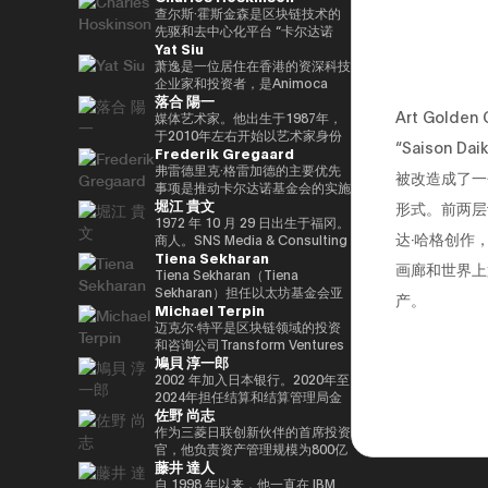
竞选第三个任期进步党代表选举。
责信息技术）大臣、国土、基础设
と共同事業を行う。報道・討論・
DAOTRON的创始人，以及全球
查尔斯·霍斯金森是区块链技术的
他被任命为该党代理秘书长，在平
施、运输和旅游、内阁常务委员会
お笑い・アート・ファッションな
最大的加密货币交易所之一HTX的
先驱和去中心化平台 “卡尔达诺
Yat Siu
成29年（2017年）的第48届众议
主席等职务，并以自民党信息技术
ど多様な動画や雑誌の企画や出演
顾问。 他也被称为阿里巴巴创始
（卡尔达诺）” 的创始人。他最初
院选举中获得82,345张选票，并
战略和特别任务委员会主席的身份
にも関わる。著書『22世紀の資
人马云培育的人，成为 2025/4 年
是以太坊的联合创始人之一，在数
萧逸是一位居住在香港的资深科技
当选第四任期（由香川县第二区希
领导自民党的信息技术政策。平成
本主義：やがてお金は絶滅する』
全球数字资产行业最著名和最有影
学逻辑和密码学方面有着深厚的背
企业家和投资者，是Animoca
落合 陽一
望党正式批准），并竞选希望党联
30/10年第四届安倍改组内阁中任
『22世紀の民主主義：選挙はア
响力的人物之一，登上了《福布
景。卡尔达诺的特点是在学术研究
Brands的联合创始人兼执行主
Art Gold
合代表选举。希望党代表（11
命了信息技术大臣和负责特殊任务
ルゴリズムになり、政治家はネコ
斯》杂志的封面。 此外，它在国
和同行评审的基础上开发的，旨在
席。Animoca Brands是区块链和
媒体艺术家。他出生于1987年，
月-）平成30年（2018年）全国民
（科学和技术/知识产权战略/酷日
になる』、番組「成田悠輔と愛す
际上获得了高度赞誉，例如多次入
促进金融普惠和智能合约。目前，
游戏领域的全球领导者，其使命是
于2010年左右开始以艺术家身份
“Saison
Frederik Gregaard
主党联合代表（5月至9月）全国
本战略/太空政策）的部长。负责
べき非生産性の世界」「夜明け前
选福布斯 “30岁以下30人（消费技
他以输入输出全球（IOG）首席执
为全球游戏玩家和互联网用户提供
工作。她的作品以物化、转型和对
民主党代表（9月〜）新国民民主
数字改革的部长在Reiwa 2的须贺
のPLAYERS」「成田悠輔の聞か
术部门）”。 2025/8 年，我登上
行官的身份领导卡尔达诺的技术开
数字产权。通过这样做，我们的目
边界地区群众的钦佩为主题。筑波
弗雷德里克·格雷加德的主要优先
被改造成了一
党通过令和2（2020）支部党成立
内阁中就职。第一任数字事务部长
れちゃいけない話」「walk」
了 “蓝色起源 NS-34” 任务，并作
发。
标是实现一个更公平的数字框架，
大学/东京大学副教授，2025年日
事项是推动卡尔达诺基金会的实施
堀江 貴文
并成为代表（9月）（9月），在
在Reiwa 3就职。现任自民党公共
「書く気がおきない」など。
为世界上第 712 位宇航员前往太
这将有助于建立新的资产类别、边
本国际博览会（大阪/关西世博
战略，领导每项使命的整合和执
形式。前两层
令和3（2021）第49届众议院选
关系部主任兼数字社会促进部经
空。 他的兴趣涵盖科技、投资、
玩边赚的经济和开放的元宇宙。
会）主题项目制作人。写真集《渴
行，并实现快速价值创造，以使用
1972 年 10 月 29 日出生于福冈。
达·哈格创作
举的第49届众议院选举中获得
理。
艺术、慈善、游戏和太空探索。
Yat 于 1990 年在德国雅达利开始
望弥撒（2019年阿曼那）》和
卡尔达诺实现包容性和公平的增
商人。SNS Media & Consulting
Tiena Sekharan
94,530张选票，当选为众议员到
了他的职业生涯。1995年，他移
NFT作品《波浪的再数字化
长。在加入基金会之前，他在瑞士
Co., Ltd. 的创始人目前，他们活
画廊和世界上
目前为止，第 5 学期
居香港，创立了香港
（2021年基金会）》等获得了
和斯堪的纳维亚国家工作了17年
跃于火箭开发、应用生产以及作为
Tiena Sekharan（Tiena
2025.05.01。8月财政部（现为财
Cybercity/Freenation，这是亚
2016年PrixarElectronica荣誉
以上，在专业服务和金融行业工
预防医学促进协会对人们进行预防
Sekharan）担任以太坊基金会亚
产。
Michael Terpin
务部）在职1997/7至1999/6借调
洲第一个免费网页和免费电子邮件
奖、欧盟的StartsPrize和2019年
作，专注于资本市场、数字资产管
医学教育等各个领域。会员制在线
太地区（APAC）地区机构负责
至外务省（中东第一司）
服务提供商。1998 年，他创立了
SXSWCreative
理、私人银行和交易基础设施。
沙龙 “堀江隆文创新大学（HIU）”
人，并通过促进企业领域的采用来
迈克尔·特平是区块链领域的投资
20007/2001/6 金融厅证券交易监
Outblaze，该公司被公认为多语
ExperienceArrowardsCreative
正在开发各种项目，拥有近700名
领导以太坊生态系统的发展。他的
和咨询公司Transform Ventures
鳩貝 淳一郎
督委员会 2001/7 至 2002/6 国税
言白标网络服务的先驱。
ExperienceArrowards。《阿波
会员。
职业生涯始于传统金融行业，曾担
的创始人兼首席执行官，同时也是
厅大阪国税局总务科科长 2002/7
Outblaze的消息业务于2009年被
罗》杂志40岁以下40位艺术与科
http://salon.horiemon.com 这
任雷曼兄弟、法国巴黎银行和摩根
Supercycle Genesis Partners,
2002 年加入日本银行。2020年至
至 2005/6（负责特别任务的部长
出售给了IBM，然后Outblaze转
技，亚洲数字艺术奖卓越奖，以及
本书《如果你花钱，就用它来保护
大通等重要职位。在加入以太坊基
LP的首席执行官兼首席投资官
2024年担任结算和结算管理局金
佐野 尚志
官专家）2005/7 至 2005/8 财政
变为孵化器，旨在促进在数字娱乐
日本媒体艺术节艺术部评审委员会
自己的身体》。“CHATGPT 与
金会之前，我属于摩根大通的区块
（CIO）。该基金是世界上第一个
融科技小组负责人。2024-2025
部首席审计局
领域开发服务和产品的项目和公
推荐的许多作品。
“没有未来工作的人”、“2035 年日
链部门KineXYS，负责推广摩根大
专门研究比特币的算法加密资产对
年，金融科技中心副主任兼数字货
作为三菱日联创新伙伴的首席投资
司。Animoca Brands就是这样一
本堀右卫门在 10 年后对未来的完
通硬币和代币化存款等产品。
冲基金，它建立了一个投资假设，
币验证组负责人。他从 2025/7 年
官，他负责资产管理规模为800亿
藤井 達人
家孵化公司，它成立于2014年。
整预测” 等
即比特币每个周期都以高价出售，
起被借调，目前担任现任职务。自
日元的基金中的创业投资和业务发
2017 年，我们建立了道尔顿学习
并以最低价格回购更多比特币。
2025/4以来，他一直是东京大学
展，主要是在日本、美国和亚洲。
自 1998 年以来，他一直在 IBM