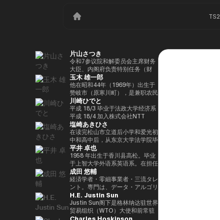
TS
片山さつき
令和7参议院和解委员会主席财务
大臣、内阁府负责特别任务（财
玉木 雄一郎
政）税收特别措施和补贴审查的部
长（高志内阁）
他在昭和44年（1969年）出生于
赞岐市（原寒川町），是兼职农民
川崎ひでと
的长子，他于昭和63（1988）毕
业于高松高中，平成5年（1993
平成 18/3 毕业于法政大学经济系
年）毕业于东京大学法学院，同年
平成 18/4 加入株式会社NTT
塩崎あきひさ
加入财政部 ※1 平成9年（1997
DOCOMO 平成 29/8 众议院议员
年），在平成完成哈佛大学研究生
川崎二郎秘书 玲和 3/10 在第 49
在读完松山市立道后小学和爱光初
院（肯尼迪学院）Isei
届众议院大选中首次当选 玲和
中和高中后，从东京大学法学院毕
平井 卓也
17（2005），正在竞选第 44 届
6/10 在第50届众议院大选中连任
业后，他是长岛/小野/常松律师事
众议院选举。在获得70,177张选
玲和 6/11 内务通信国会副大臣
务所的合伙人律师。2021年，他
1958 年出生于香川县高松。毕业
票但以浪人身份失败了4年之后，
（第二届石原内阁） Reiwa 7/10
在众议院大选（爱媛县第一区）中
于上智大学外语系英语系。在担任
成田 悠輔
他在第45届众议院选举中获得了
数字部长议会副部长、内阁府议会
首次当选。前国会卫生、劳工和福
电通株式会社、西日本广播公司等
109,863张选票，在平成
副部长（第一届高中内阁） 玲和
利部副部长。在党内，在经历过副
公司的总裁兼代表董事后，他在
経済学者・零細事業者・三流タレ
24（2012）第46届众议院选举中
8/2 数字部长议会副部长、内阁府
秘书长的经历后，他成为国会对策
2000年的第42届众议院选举中首
ント。専門は、データ・アルゴリ
H.E. Justin Sun
获得79,153张选票，赢得第二个
议会副部长（第二届高中内阁）
委员会副主席。情报战略部、科
次当选。从那时起，他已经连续
ズム・ポエム・思想を組み合わせ
任期，在平成26（2014）第47届
学、技术和创新战略部以及
10次当选。他先后担任过自民党
たビジネスと公共政策の想像とデ
Justin Sun阁下是格林纳达驻世界
众议院选举中获得78,797张选
AI/Web3小组委员会的秘书负责
经济、工业和总务部主席、政治事
ザイン。多分野の学術誌・学会に
贸易组织（WTO）大使和前常驻
Charles Hoskinson
票，并在平成28（2016）民主党
人。
务研究委员会副主席、内阁府（负
研究を発表、多くの企業や自治体
代表，世界领先的区块链和