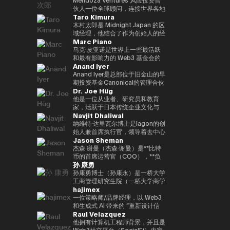
到目前为止，投资组合包括300多
政务、数字化转型、人工有关情报
了加州大学伯克利分校的工程学士
帮助学生建立职业生涯，该博览会
功能性的NFT平台 “Progmat
Web3、金融科技、元界和初创公
Even Reality “技术不应走到最前
伙人一位全球顾问，连接世界各地
个项目，包括Mysten
和第四次工业革命（采矿、智慧城
学位和加州大学洛杉矶分校安德森
Taro Kimura
吸引了110万名参观者。过去，我
UT”，以及一个有许多组织成员的
司。他的书包括《NFT 教科书》
沿；它应该悄悄地支持人们的日常
的家族办公室、风险投资公司和科
Labs（Sui）、Gunzilla和Peaq
市、医疗保健、教育、旅游、农
管理学院的工商管理硕士学位。我
曾在9个国家的15个城市生活过，
“数字资产共同创造联盟”。2022
和《提前阅读！元界和非同质化代
生活。” 它基于以人为中心（以人
技公司，以促进下一代人工智能和
木村太郎是 Midnight Japan 的区
Network，这些项目显示了对变
业、物流/运输、风险和危机管
目前在同一所大学教授加密货币金
并且精通中文、英语和德语。
年，宣布通过多家金融机构、交易
币” 等。他曾担任日本区块链协会
为中心）的理念。这一理念也反映
Web3 创新。他是门多萨风险投资
域经理，他结合了作为创始人的经
革性技术的敏锐见解。除了提供资
理、媒体领域）• 参加了各种国际
融。
Marc Piano
Tobias以优异成绩获得了新加坡
所和软件公司的投资，数字资产基
顾问、日本STO协会审计师、日
在广受好评的 Even G1 和 G2 显
公司的风险合伙人，该公司投资于
验、企业进入市场 (GTM) 领导层
金外，Budki还是一位享誉全球的
和国内会议、峰会、研讨会和活动
国立大学和清华大学的管理学硕士
础设施业务将成为一家独立公司，
本元界综合公司协会审计师、金融
示屏智能眼镜的设计中。 在这些
位于波士顿和旧金山的人工智能、
和国际业务经验。目前，他负责监
马克·皮亚诺是世界上一些最活跃
演讲者，曾在世界经济论坛和币安
• 作为作者参与研究论文、书籍、
+CEMS管理硕士学位，以及因斯
并于2023/10年度成为该公司的代
科技协会资本市场部秘书处、
产品中，人工智能是实时工作的，
金融科技和网络安全领域，还担任
督Midnight在日本市场的战略，
和最有影响力的 Web3 基金会的
区块链周等国际活动中登台。他对
杂志和媒体节目
Anand Iyer
布鲁克管理中心和西南财经大学的
表。8项专利注册。
HashPort审计师和前bitFlyer外部
自然会支持重要的对话，创造人们
总部位于瑞士和非洲的专门从事人
并正在促进GTM、企业协作、社
独立董事（独立唱片总监）和顾
市场趋势和区块链传播的看法引起
管理和法律学士学位。
董事。《海外钱伯斯亚太》、《最
可以阐明想法、自信地沟通以及专
工智能和Web3领域的风险投资公
区发展和生态系统传播。在迄今为
问。在数字资产生态系统的顶层，
Anand Iyer是总部位于旧金山的早
了《泰晤士报》、《CoinDesk》
佳律师律师》和《Legal500》均
注于工作和日常生活中的 “当下”
司CV VC的顾问。目前，他参与
止的职业生涯中，我积累了在快速
值得信赖的是，它可以监督治理、
期投资基金Canonical的管理合伙
和《中东企业家》等主要媒体的关
Dr. Joe Hüg
被评为日本金融科技律师。
的体验。
支持全球10多家公司的风险投
成长的初创公司和跨国公司的经
合规和长期可持续性。Marc 的职
人，专注于投资人工智能、机器人
注。此外，通过社交媒体上的积极
资。此外，他还担任联合国：
验。作为 Mycel 的联合创始人，
业生涯以法律为基础，此前曾在一
和加密资产等前沿技术。艾尔是一
他是一位从业者、研究员和教育
沟通，其影响力进一步扩大。它强
Block（拉脱维亚）、WAIB摩纳
他领导了全球 GTM、合作伙伴关
家大型离岸律师事务所担任法律顾
位在硅谷拥有多年经验的资深人
家，活跃于日本传统企业文化与
调Web3的长期潜力，而不是短期
Navjit Dhaliwal
哥峰会（摩纳哥）、VI3NNA 大会
系、投资者支持和下一代互操作性
问（法律顾问），并积极担任该公
士。他的职业生涯始于 2005 年在
Web3 和 AI 等尖端技术交汇的领
利润，并正在促进对重新定义世界
（奥地利）、世界风险论坛（奥地
基础设施协议的运营。在进入
司全球 Web3 业务的核心设计
微软担任产品经理，然后创立了
域。在信息管理创新专业大学
纳维特·达里瓦尔博士是Iagon的创
应有方式的初创企业的投资。 基
利）等区块链和创新领域的国际会
Web3 行业之前，他曾在
师。作为该领域的权威，它受到主
Trusted。该公司于2018年被上
（IU）担任创业实践教授期间，作
始人兼首席执行官，领导着去中心
于 “Web3 是未来” 的坚定信念，
Jason Sheman
议的大使，并参与连接世界各地创
LinkedIn 担任全球企业销售总
要法律目录的高度重视。凭借如此
市公司Care收购。之后，他们加
为TEDxInnovationU的首席组织
化云服务行业。达里瓦尔博士拥有
Budki 是去中心化技术发展的重要
业生态系统的活动。在2013年完
监，与日本主要跨国公司建立战略
扎实的法律界背景和多年的一线咨
入了光速，并作为风险合伙人参与
者和被许可人，她还促进跨代和跨
创立和经营多家成功公司的经验，
杰森·谢曼（杰森·谢曼）是**比特
推动力。
成哈佛商学院（PLD）学业后，他
合作伙伴关系，并推动大规模的
询经验，Marc拥有罕见的监管策
了Phantom、Alchemy、
领域的知识共享。通过为三菱和富
例如Mjösa Tannklinikk、Arbo
币的首席运营官（COO），**负
孙 康勇
获得了研究生资格。
SaaS 实施项目。它还参与了生态
略师和董事会级州长的双重职位。
Arbitrum和Mysten等区块链相关
士通等跨国公司提供咨询经验，积
Lab AS和CanPol AS，是一位久
责监督代表加密资产行业的消费平
系统的发展，例如dYdX、SEI、
Marc的专业知识也得到了他对行
公司。作为教育背景，他获得了普
累有关企业创新和数字化转型
经考验的连续创业者。我曾就读于
台的整体全球运营。他在公司工作
孙康勇博士（孙康永）是一桥大学
EclipseFi和Umi Network。我出
业知识基础的重大贡献的支持。除
渡大学的计算机工程学位。
（DX）的实用知识。从中小型企
波兹南医科大学和麦克马斯特大
了8年以上，支持亚洲、中东、欧
工商管理研究生院（一桥大学商学
hajimex
生在日本，在印度尼西亚长大，会
了为英格兰和威尔士律师协会（英
业到大型企业，我们提供了支持，
学，并获得了牙科博士（博士学
洲和美国等地区的业务扩张，并在
院，ICS）的副教授，该学院是日
说三种语言：英语、日语和印尼
格兰和威尔士律师协会）（2020-
在利用我们的文化优势的同时，战
位）和医学学士学位。
Bitcoin.com的国际增长中发挥了
本领先的全球管理教育机构之一。
一位策略师/品牌经理，以 Web3
语。从上智大学毕业后，她在
2023）共同创立了 “区块链法律事
略性地引入新技术。此外，通过在
重要作用。杰森曾参与总部设在东
**明尼苏达大学卡尔森管理学院战
和生成式 AI 带来的 “重新设计信
Raul Velazquez
NTT Communications从事全球
务/监管指南”（2020-2023）外，
创始人研究所和Techstars等国际
京的Bitcoin.com成立之初，他顺
略管理（战略管理）博士（博士）
任、价值和智能” 为主题，探索技
网络运营工作，然后将自己的职业
他还为英属维尔京群岛 “信托和基
加速器的指导经验，他还在连接日
应了公司的发展，领导了向目前全
检索到**。研究和教育领域侧重于
术与社会结构的交汇点。作为涩谷
他拥有计算机工程师背景，并且是
生涯扩展到企业解决方案和Web3
金会中的加密资产”（2024）章节
本创业生态系统与全球市场方面发
球数百万人使用的自托管钱包和
人工智能战略、数字创新和数字化
Web3大学的校长，他认为区块链
Web3社交平台（SocialFi）内容