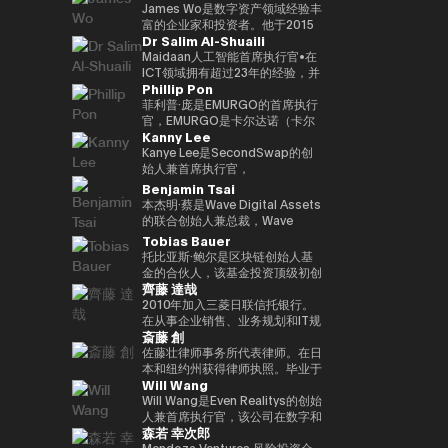
监管的金融体系发表见解。
织 “Women Who Crypto”。
我们正在与在知识产权行业、建筑
人工智能时代的新金融平台 “Neo
下，在3年内投资100多家区块链
宗商品有限公司首席运营官、三井
James Wo是数字资产领域经验丰
行业、零售行业等领域开展先进举
Crypto Bank” 的概念，我们的目
初创公司的目标。到目前为止，投
物产总部产品市场经理、数字资产
富的企业家和投资者。他于2015
Dr Salim Al-Shuaili
措的大型公司认真推进一项利用
标是整合加密资产资金管理、贷款
资组合包括300多个项目，包括
市场专职总监。数字大宗商品总裁
年创立了DFG，管理的资产超过
Web3 的共同创造项目。
基础设施和可编程金融应用程序。
Mysten Labs（Sui）、Gunzilla
兼首席执行官，三井物产株式会社
10亿美元。他还是Ledger、
Maidaan人工智能首席执行官•在
展望人工智能代理参与经济活动的
和Peaq Network，这些项目显示
企业发展部主任，于2023/12年离
Coinlist、Circle和ChainSafe等
ICT领域拥有超过23年的经验，并
Phillip Pon
未来，我们正在努力建立基于区块
了对变革性技术的敏锐见解。除了
开三井物产株式会社，目前担任现
公司的早期投资者。它也被称为
获得了ICT（AI/DX）领域的博士
链的下一代金融基础设施。
提供资金外，Budki还是一位享誉
任职务。熟悉全球大宗商品交易。
Polkadot和Kusama Network的
学位（PhD）•全球人工智能大使
菲利普·庞是EMURGO的首席执行
全球的演讲者，曾在世界经济论坛
早期投资者和支持者，并通过资本
（责任人工智能全球理事会/美
官，EMURGO是卡尔达诺（卡尔
Kanny Lee
和币安区块链周等国际活动中登
分配、捐赠和对平行链拍卖的积极
国）•国际全球ICT联合会
达诺）区块链的联合创始组织之
台。他对市场趋势和区块链传播的
支持，继续为生态系统做出重大贡
（IFCGICT/美国/美国）专业会员
一。EMURGO正在促进区块链技
Kanye Lee是SecondSwap的创
看法引起了《泰晤士报》、
献。
•国际电联认证人工智能审计师
术和资产代币化的商业传播。作为
始人兼首席执行官，
《CoinDesk》和《中东企业家》
（注册人工智能审计师）•世界人
首席执行官，Philip负责监督
SecondSwap是一个去中心化市
Benjamin Tsai
等主要媒体的关注。此外，通过社
工智能理事会（加拿大）认证首席
EMURGO的总体战略方向和全球
场，可以对锁定代币和流动性较低
本杰明·蔡是Wave Digital Assets
交媒体上的积极沟通，其影响力进
人工智能官（首席人工智能官）)
运营，并领导通过投资、合作伙伴
的资产进行二次交易。 作为首席
的联合创始人兼总裁，Wave
一步扩大。它强调Web3的长期潜
• 海湾学院董事会（董事会）成员
关系和基础设施开发将传统金融与
执行官，坎耶先生监督
Digital Assets是一家在美国证券
Tobias Bauer
力，而不是短期利润，并正在促进
• 阿曼商会数字经济和人工智能委
区块链连接起来的工作。
SecondSwap战略愿景和产品开
交易委员会（SEC）注册的数字资
托比亚斯·鲍尔是区块链创始人基
对重新定义世界应有方式的初创企
员会成员 • GCC（海湾合作）会
发的执行，并正在促进创新，以增
产管理公司。他负责监督公司的产
金的合伙人，该基金投资顶级初创
业的投资。 基于 “Web3 是未来”
议）人工智能项目和人工智能国际
加Web3市场的可持续流动性和可
品开发和交易。他会说三种语言，
齊藤 達哉
公司并建立企业。他是500家初创
的坚定信念，Budki 是去中心化技
奖评审团成员 • 大学和学术顾问委
及性。
母语是虚拟货币，也是传统金融领
公司、APX、PlugandPlay、纽约
2010年加入三菱日联信托银行。
术发展的重要推动力。**Vineet
员会成员（SQU、AOU、索哈尔
域的资深人士。Ben在新加坡美林
NUMA和Alchemist Accelerator
在从事企业销售、业务规划和IT规
Budki（Vineet Budki）**是一位
大学）• 在全球首席信息官峰会
大宗商品公司拥有超过15年的高
斎藤 創
的创业导师，也是Republic的风
划之后，金融科技促进办公室于
行业代表，他通过战略投资和全球
（泰国，2022年）上获得数字化
级领导经验，并曾担任该公司的首
险合伙人。他曾在Chin
2016年成立，是三菱日联信托银
佐藤壮律师事务所代表律师。在日
思想领导力推动Web3领域的增
转型激励奖 • 全球首席信息官峰会
席执行官。此外，在Alliance
Accelerator的投资团队工作，
行数字战略规划和推广的第一位负
本和纽约州获得律师执照。毕业于
长。 作为专门从事1亿美元加密资
（阿塞拜疆，于（2023 年）获得
Bernstein，他负责监督东京、香
Will Wang
Chin Accelerator是SOSV在中国
责人。作为 “连续内部企业家（连
东京大学法学院和纽约大学法学
产的基金Sigma Capital的首席执
影响力开拓者奖 • 参与国家级人工
港、新加坡、首尔和台北的盈利分
运营的全球精英加速器项目，管理
续内部企业家）”，他将推出一个
院。在西村朝日律师事务所主要从
Will Wang是Even Realitys的创始
行官，他设定了在对去中心化生态
智能项目并促进技术本地化 • 提供
销团队，领导业务战略。Ben曾投
的资产管理规模超过9.07亿美元。
信息银行平台 “Dprime”、一个数
事金融领域（证券化、基金、衍生
人兼首席执行官，该公司在数字和
系统的坚定承诺下，在3年内投资
有关人工智能和数据 DX 的专业培
资并指导过南加州的早期创业公
森若 幸次郎
此外，他在泰国为德国政府工作，
字证券平台 “Progmat”、一个稳
品等）业务之后，目前的办公室于
物理世界交汇的领域开发下一代显
100多家区块链初创公司的目标。
训 • 领导并参与了多个项目与电子
司。他拥有多个证券执照，并获得
并作为NSTF招聘会的共同组织者
定币平台 “Progmat Coin”、一个
2015年独立成立。它专门研究
示型智能眼镜。成立于 2023 年，
Mendoza Ventures 风险投资合