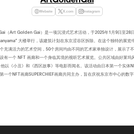
Website
X.com
Instagram
en Gai（Art Golden Gai）是一项沉浸式艺术活动，于2025年1月9日至2
 Daikanyama” 大楼举行，该建筑计划在东京涩谷区拆除。在这个独特的展
个充满活力的艺术空间，50个房间均由不同的艺术家单独设计，展示了
设有一个 NFT 画廊和一个身临其境的视听艺术展览。公共区域由好莱坞
，他以《小丑》和《西区故事》等电影而闻名。该活动由日本第一个实体NF
第一个NFT画廊SUPERCHIEF画廊共同主办，旨在庆祝东京市中心的数