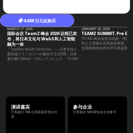
4,668 日元起购买
MARCH 17, 2026
JANUARY 26, 2026
国际会议 TeamZ 峰会 2026 议程已发
TEAMZ SUMMIT. Pre Eve
布，将日本文化与 Web3 和人工智能
TEAMZ 峰会会前活动是一项旨在
和人工智能生态系统的举措。由于
融为一体
交易和新的合作伙伴关系是面对
「Tradition Meets Tomorrow」— 日本文化と
此TEAMZ将在本次活动之前举
最先端テクノロジーが融合する2日間。日本
限的交流会议，以在轻松的氛围
最大級のWeb3・AIカンファレンス 「TEAMZ
的交流。
Summit 2026」 が、2026年4月7日・8日に
東京・八芳園にて開催されます。今年のテー
マは 「Tradition Meets Tomorrow」。日本の
伝統文化と最先端のテクノロジーが融合す
る、特別な2日間となります。このたび、公
式アジェンダが公開されました。（※登壇者
のスケジュール等の都合により、開催までに
内容が変更となる可能性があります。）
演讲嘉宾
参与企业
已有超过 700 位演讲嘉宾登台分
已有超过 500 家知名企业参与
享