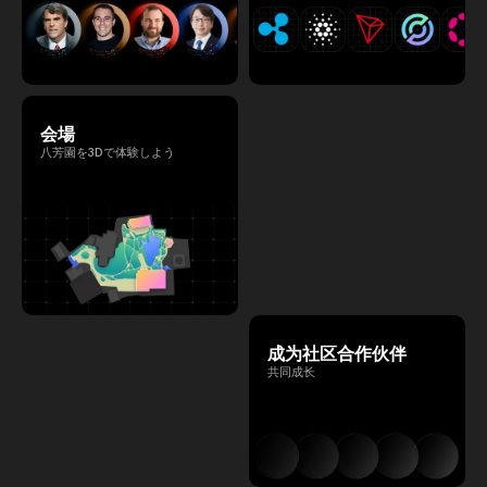
会場
八芳園を3Dで体験しよう
成为社区合作伙伴
共同成长