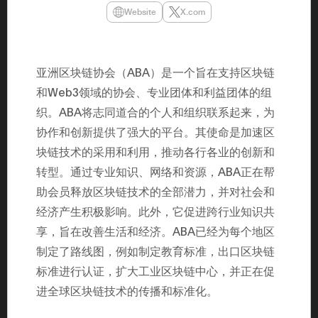
年（201
Website
X.com
至9月）全
民民主党通
并成为代表
3（202
众议院选举
亚洲区块链协会（ABA）是一个旨在支持区块链
为众议员到
2025.0
和Web3领域的协会、专业团体和利益团体的组
在职1997
织。ABA将志同道合的个人和组织联系起来，为
东第一司）2
易监督委员会 
协作和创新提供了强大的平台。其使命是加速区
大阪国税局总
2005/
块链技术的采用和利用，推动各行各业的创新和
2005/7 
转型。通过专业知识、网络和资源，ABA正在帮
助会员释放区块链技术的全部潜力，并对社会和
经济产生积极影响。此外，它促进跨行业知识共
享，旨在改善生活和经济。ABA已经为每个地区
制定了路线图，例如制定教育标准，出口区块链
标准进行认证，扩大工业区块链中心，并正在促
进全球区块链技术的传播和标准化。