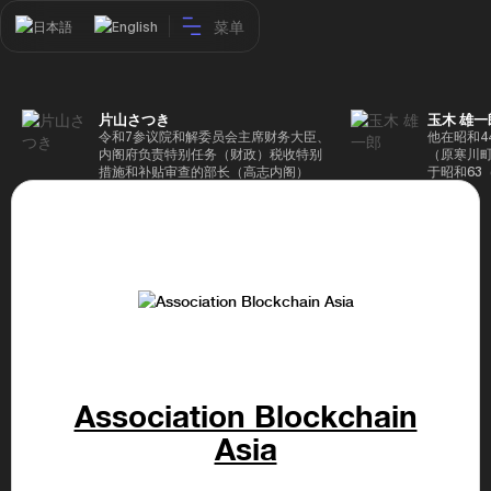
菜单
日本語
English
片山さつき
玉木 雄一
令和7参议院和解委员会主席财务大臣、
他在昭和4
内阁府负责特别任务（财政）税收特别
（原寒川
措施和补贴审查的部长（高志内阁）
于昭和63
成5年（1
院，同年加
（1997
生院（肯尼迪
正在竞选第
70,17
后，他在第
109,86
46届众议
赢得第二个
47届众议
并在平成2
任期进步
Association Blockchain
代理秘书长
第48届众
Asia
票，并当
希望党正
代表选举。