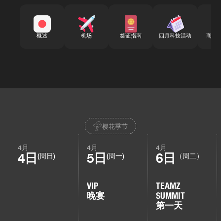
概述
机场
签证指南
四月科技活动
商务
樱花季节
4月
4月
4月
4日
5日
6日
(周日)
(周一)
（周二）
VIP
TEAMZ
晚宴
SUMMIT
第一天