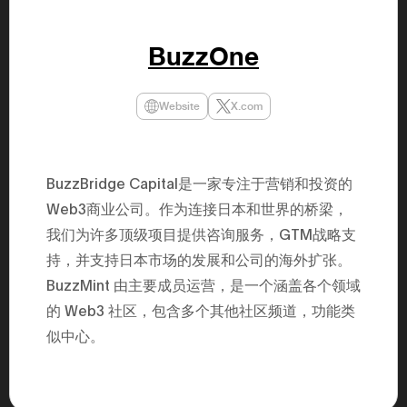
年（201
至9月）全
民民主党通
BuzzOne
并成为代表
3（202
众议院选举
为众议员到
Website
X.com
2025.0
在职1997
东第一司）2
易监督委员会 
大阪国税局总
BuzzBridge Capital是一家专注于营销和投资的
2005/
2005/7 
Web3商业公司。作为连接日本和世界的桥梁，
我们为许多顶级项目提供咨询服务，GTM战略支
持，并支持日本市场的发展和公司的海外扩张。
BuzzMint 由主要成员运营，是一个涵盖各个领域
的 Web3 社区，包含多个其他社区频道，功能类
似中心。