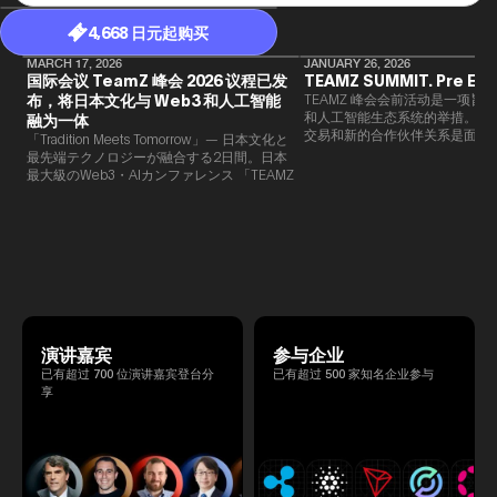
4,668 日元起购买
MARCH 17, 2026
JANUARY 26, 2026
国际会议 TeamZ 峰会 2026 议程已发
TEAMZ SUMMIT. Pre Eve
布，将日本文化与 Web3 和人工智能
TEAMZ 峰会会前活动是一项旨在
和人工智能生态系统的举措。由于
融为一体
交易和新的合作伙伴关系是面对
「Tradition Meets Tomorrow」— 日本文化と
此TEAMZ将在本次活动之前举
最先端テクノロジーが融合する2日間。日本
限的交流会议，以在轻松的氛围
最大級のWeb3・AIカンファレンス 「TEAMZ
的交流。
Summit 2026」 が、2026年4月7日・8日に
東京・八芳園にて開催されます。今年のテー
マは 「Tradition Meets Tomorrow」。日本の
伝統文化と最先端のテクノロジーが融合す
る、特別な2日間となります。このたび、公
式アジェンダが公開されました。（※登壇者
のスケジュール等の都合により、開催までに
内容が変更となる可能性があります。）
演讲嘉宾
参与企业
已有超过 700 位演讲嘉宾登台分
已有超过 500 家知名企业参与
享