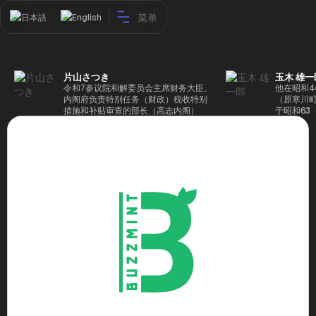
菜单
日本語
English
片山さつき
玉木 雄一
令和7参议院和解委员会主席财务大臣、
他在昭和4
内阁府负责特别任务（财政）税收特别
（原寒川
措施和补贴审查的部长（高志内阁）
于昭和63
成5年（1
院，同年加
（1997
生院（肯尼迪
正在竞选第
70,17
后，他在第
109,86
46届众议
赢得第二个
47届众议
并在平成2
任期进步
代理秘书长
第48届众
票，并当
希望党正
代表选举。