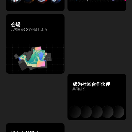
会場
八芳園を3Dで体験しよう
成为社区合作伙伴
共同成长