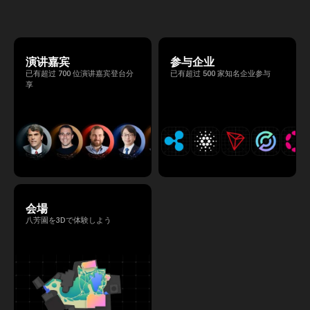
る、特別な2日間となります。このたび、公
式アジェンダが公開されました。（※登壇者
のスケジュール等の都合により、開催までに
内容が変更となる可能性があります。）
演讲嘉宾
参与企业
已有超过 700 位演讲嘉宾登台分
已有超过 500 家知名企业参与
享
会場
八芳園を3Dで体験しよう