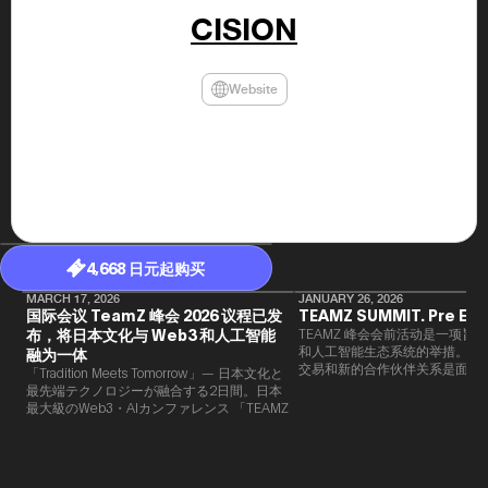
年（201
CISION
至9月）全
民民主党通
并成为代表
3（202
Website
众议院选举
为众议员到
2025.0
在职1997
东第一司）2
易监督委员会 
大阪国税局总
2005/
2005/7 
4,668 日元起购买
MARCH 17, 2026
JANUARY 26, 2026
国际会议 TeamZ 峰会 2026 议程已发
TEAMZ SUMMIT. Pre Eve
布，将日本文化与 Web3 和人工智能
TEAMZ 峰会会前活动是一项旨在
和人工智能生态系统的举措。由于
融为一体
交易和新的合作伙伴关系是面对
「Tradition Meets Tomorrow」— 日本文化と
此TEAMZ将在本次活动之前举
最先端テクノロジーが融合する2日間。日本
限的交流会议，以在轻松的氛围
最大級のWeb3・AIカンファレンス 「TEAMZ
的交流。
Summit 2026」 が、2026年4月7日・8日に
東京・八芳園にて開催されます。今年のテー
マは 「Tradition Meets Tomorrow」。日本の
伝統文化と最先端のテクノロジーが融合す