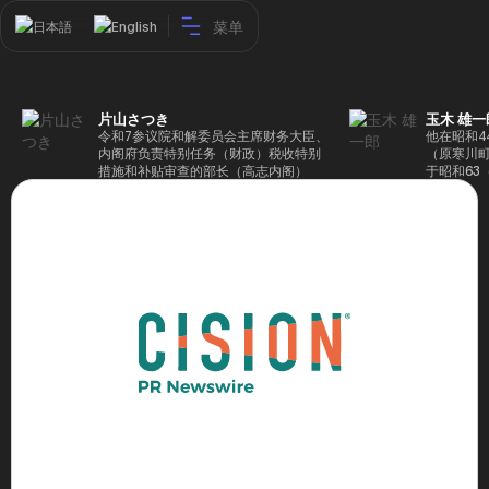
菜单
日本語
English
片山さつき
玉木 雄一
令和7参议院和解委员会主席财务大臣、
他在昭和4
内阁府负责特别任务（财政）税收特别
（原寒川
措施和补贴审查的部长（高志内阁）
于昭和63
成5年（1
院，同年加
（1997
生院（肯尼迪
正在竞选第
70,17
后，他在第
109,86
46届众议
赢得第二个
47届众议
并在平成2
任期进步
代理秘书长
第48届众
票，并当
希望党正
代表选举。