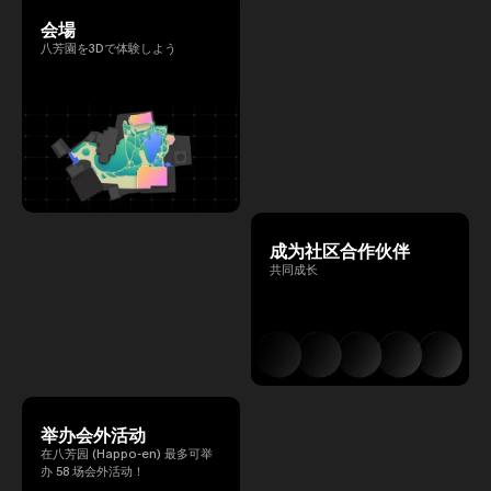
会場
八芳園を3Dで体験しよう
成为社区合作伙伴
共同成长
举办会外活动
在八芳园 (Happo-en) 最多可举
办 58 场会外活动！