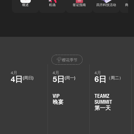
概述
机场
签证指南
四月科技活动
商务
樱花季节
4月
4月
4月
4日
5日
6日
(周日)
(周一)
（周二）
VIP
TEAMZ
晚宴
SUMMIT
第一天