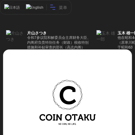
菜单
日本語
English
片山さつき
玉木 雄一
令和7参议院和解委员会主席财务大臣、
他在昭和4
内阁府负责特别任务（财政）税收特别
（原寒川
措施和补贴审查的部长（高志内阁）
于昭和63
成5年（1
院，同年加
（1997
生院（肯尼迪
正在竞选第
70,17
后，他在第
109,86
46届众议
赢得第二个
47届众议
并在平成2
任期进步
代理秘书长
第48届众
票，并当
希望党正
代表选举。