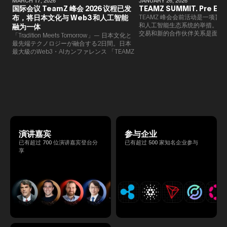
MARCH 17, 2026
JANUARY 26, 2026
国际会议 TeamZ 峰会 2026 议程已发
TEAMZ SUMMIT. Pre Eve
布，将日本文化与 Web3 和人工智能
TEAMZ 峰会会前活动是一项旨在
和人工智能生态系统的举措。由于
融为一体
交易和新的合作伙伴关系是面对
「Tradition Meets Tomorrow」— 日本文化と
此TEAMZ将在本次活动之前举
最先端テクノロジーが融合する2日間。日本
限的交流会议，以在轻松的氛围
最大級のWeb3・AIカンファレンス 「TEAMZ
的交流。
Summit 2026」 が、2026年4月7日・8日に
東京・八芳園にて開催されます。今年のテー
マは 「Tradition Meets Tomorrow」。日本の
伝統文化と最先端のテクノロジーが融合す
る、特別な2日間となります。このたび、公
式アジェンダが公開されました。（※登壇者
のスケジュール等の都合により、開催までに
内容が変更となる可能性があります。）
演讲嘉宾
参与企业
已有超过 700 位演讲嘉宾登台分
已有超过 500 家知名企业参与
享