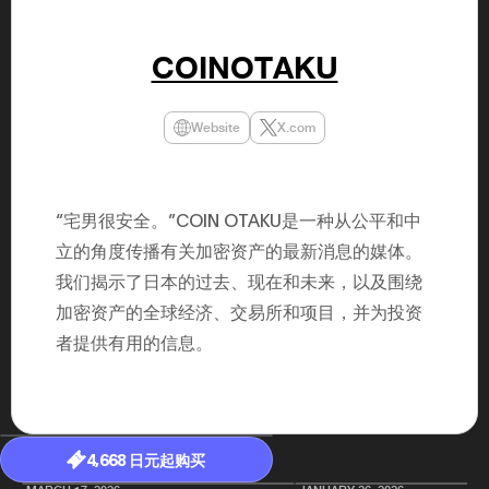
年（201
至9月）全
民民主党通
COINOTAKU
并成为代表
3（202
众议院选举
为众议员到
Website
X.com
2025.0
在职1997
东第一司）2
易监督委员会 
大阪国税局总
“宅男很安全。”COIN OTAKU是一种从公平和中
2005/
2005/7 
立的角度传播有关加密资产的最新消息的媒体。
我们揭示了日本的过去、现在和未来，以及围绕
加密资产的全球经济、交易所和项目，并为投资
者提供有用的信息。
4,668 日元起购买