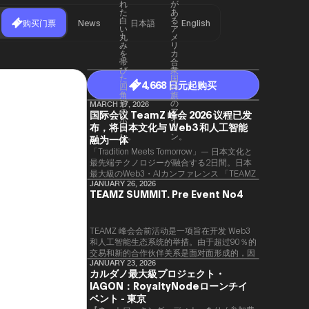
购买门票
News
日本語
English
4,668 日元起购买
MARCH 17, 2026
国际会议 TeamZ 峰会 2026 议程已发
布，将日本文化与 Web3 和人工智能
融为一体
「Tradition Meets Tomorrow」— 日本文化と
最先端テクノロジーが融合する2日間。日本
最大級のWeb3・AIカンファレンス 「TEAMZ
Summit 2026」 が、2026年4月7日・8日に
JANUARY 26, 2026
TEAMZ SUMMIT. Pre Event No4
東京・八芳園にて開催されます。今年のテー
マは 「Tradition Meets Tomorrow」。日本の
伝統文化と最先端のテクノロジーが融合す
る、特別な2日間となります。このたび、公
TEAMZ 峰会会前活动是一项旨在开发 Web3
式アジェンダが公開されました。（※登壇者
和人工智能生态系统的举措。由于超过90％的
のスケジュール等の都合により、開催までに
交易和新的合作伙伴关系是面对面形成的，因
内容が変更となる可能性があります。）
此TEAMZ将在本次活动之前举行一次数量有
JANUARY 23, 2026
カルダノ最大級プロジェクト・
限的交流会议，以在轻松的氛围中促进高质量
IAGON：RoyaltyNodeローンチイ
的交流。
ベント - 東京