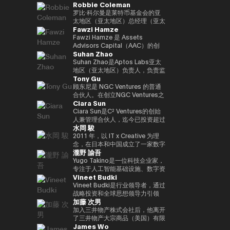
Robbie Coleman
负责新的数字服务业务，例如
金融科技公司的战略联盟，除了负
任职务。
日本的业务增长。目前，作为
与Kabutocho、Kasumigaseki和
web3、生物识别、元宇宙和秘密
责产品合作和市场战略规划外，他
Startale Japan的首席执行官兼首
Nagatacho一起从多角度报道金
罗比·科尔曼是莱特币基金会的亚
计算。
还领导了澳大利亚和新西兰的市场
席执行官，他正在促进在日本市场
融和市场。自 2020 年起担任金融
太地区（亚太地区）总经理（亚太
Fawzi Hamze
发布。此外，它领导了日本金融科
商业中使用区块链技术。
科技编辑。自25年起担任《日经
地区负责人）。自2017年以来，
技公司的收购和采购经理人指数
财经》副主编。合著了《加密货币
该非营利组织一直专注于莱特币
Fawzi Hamze 是 Assets
（收购后整合），为加强谷歌在金
泡沫》和《NFT 教科书》。
（LTC）的推广、开发和生态系统
Advisors Capital（AAC）的创
Suhan Zhao
融科技领域的影响力做出了贡献。
的发展。Robbie在数字资产/加密
始人兼董事长。AAC 是一家国际
在此之前，他负责监督美洲的全球
资产（加密）领域工作了11年，
投资与咨询控股集团，在东京与阿
Suhan Zhao是Aptos Labs亚太
现金管理平台，并在三井住友银行
并支持了全球交易所、钱包、隐私
联酋之间开展业务。AAC 负责管
地区（亚太地区）负责人，负责监
Tony Gu
和JRI America（纽约）向巴西市
工具以及莱特币基金会活动之外的
理一系列专业机构的投资组合，业
督Aptos的区域战略、业务增长和
场扩张。他在传统金融和技术方面
各种项目的建立、共同创立和启
务涵盖房地产投资、金融咨询、数
战略合作伙伴关系，Aptos是一款
顾东尼是 NGC Ventures 的普通
拥有丰富的经验。获得欧洲工商管
动。作为亚太区总经理，Robbie
字资产基础设施以及科技创业项
面向机构投资者的高性能公共第一
合伙人。在创立NGC Ventures之
Ciara Sun
理学院工商管理硕士学位。毕业于
负责与该地区的机构投资者、监管
目，致力于为希望在亚洲和海湾地
层区块链。在加入Aptos Labs之
前，他是跨境收购咨询公司
南山大学政策管理学院。
机构和政府建立关系并扩大莱特币
区获得结构化投资机会的国际投资
前，他在Ripple Labs领导了亚太
Rhodium Capital的普通合伙
Ciara Sun是C² Ventures的创始
的影响力。此外，他还代表莱特币
者和机构提供支持。 Hamze 在国
地区的重大战略合作伙伴关系和市
人。Tony专注于北亚国家的大规
人兼管理合伙人，迄今已投资超过
水岡 駿
出席会议、峰会和媒体，除了在工
际金融和跨境交易领域拥有超过
场网络扩张，并在与金融机构、银
模收购交易，并在科技、金融服务
150万美元，专注于帮助开发人员
作量证明峰会、AusCrypto、区
15年的经验，与参与全球资本配
行和企业公司密切合作的同时，促
和消费领域完成了多笔交易，总交
构建和扩展下一代Web3应用程
2011 年，以 IT x Creative 为理
块链中心和莱特币峰会上发表主题
置和战略投资项目的私人投资者、
进了区块链的社会实施和传播。在
易额超过10亿美元。
序。在成立C² Ventures之前，他
念，在日本和中国成立了一家数字
瀧野 諭吾
演讲外，他还出现在CIS、Token
家族办公室以及机构合作伙伴保持
他职业生涯的早期，他曾在摩根大
曾担任火币集团副总裁，负责监督
营销机构。2017年，他与他人共
2049等的炉边和小组讨论会上。
密切合作。 他的工作重点在于传
通和标普环球工作，并在新加坡和
全球业务发展、全球市场、机构投
同创立了定制手表制造商
Yugo Takino是一位科技企业家，
此外，在Web3邻近区域，他共同
统资本市场与新兴数字基础设施的
伦敦积累了企业银行和大宗商品市
资者部门、合作伙伴关系、区块链
UNDONE JAPAN。被任命为总裁
专注于人工智能基础设施、数字资
Vineet Budki
创立了马来西亚新银行（收购）和
融合，包括现实世界资产
场的专业知识。
项目上市、孵化和投资部门。作为
兼首席执行官。他还担任多家公司
产和下一代金融系统的融合领域。
电子钱包。此外，他还曾在多家初
（RWA）框架、基于区块链的投
区块链领域的领先女性领导者，
的技术顾问。 2019/11 年，
2025/6年，我就任艾尔有限公司
Vineet Budki是行业领导者，通过
创企业担任金融科技、医疗技术、
资平台，以及机构进入不断发展的
Ciara受邀参加世界各地的活动。
UPBOND Co., Ltd. 成立。被任命
（东京证券交易所：2334）的总
战略投资和全球思想领导力引领
加藤 次男
人工智能企业等战略顾问的重要职
Web3 生态系统的通道。 Hamze
她在推特上拥有超过20万粉丝，
为总裁兼首席执行官。该公司提供
裁兼首席执行官。目前，该公司正
Web3行业的增长。 作为专门从事
务。
还经常参与国际金融科技和 Web3
她被描述为 “来自亚洲的全球女性
了一款Web3钱包 “UPBOND钱
在发展成为一个以人工智能计算基
1亿美元加密资产的基金Sigma
加入三井物产株式会社后，他离开
领域的讨论，围绕全球资本市场未
加密货币领袖”。她还是性别平等
包”，它实现了消费者可以轻松使
础设施和加密原生金融服务为中心
Capital的首席执行官，他设定了
了三井物产大宗商品（美国）有限
James Wo
来架构以及区块链技术如何融入受
的坚定支持者，并成立了非政府组
用的用户界面/用户体验。此外，
的技术平台。此外，我们正在推广
在对去中心化生态系统的坚定承诺
公司首席执行官、英国三井物产大