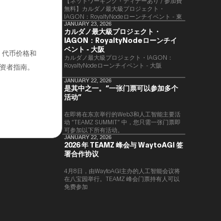
【ネットワーキング・ディナーあり / 参加費
無料】カルダノ最大級プロジェクト・
IAGON：RoyaltyNodeローンチイベント - 東
京
JANUARY 23, 2026
カルダノ最大級プロジェクト・
IAGON：RoyaltyNodeローンチイ
ベント - 大阪
、代币价格和
​カルダノ最大級プロジェクト・IAGON：
RoyaltyNodeローンチイベント - 大阪
资者指南。
JANUARY 22, 2026
是其中之一。“一张门票可以参加多个
活动”
在即将在东京举行的Web3和人工智能主要活
动 “TEAMZ SUMMIT” 中，您只需一张门票即
可参加以下所有活动。
JANUARY 22, 2026
2026 年 TEAMZ 峰会与 WaytoAGI 签
署合作协议
4月8日，由WaytoAGI主办的人工智能会议将
在八宝园举行。TEAMZ 峰会门票持有人可以
免费参加