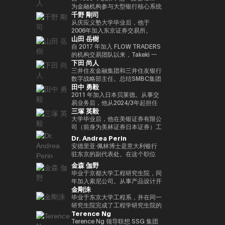
实验室，这是一个课后数字实验
Turpin是一位经验丰富的高管，作
经济学研究生院CARF的受邀研究
在加入MUIP之前，他曾在独立风
为金融机构参与大型银行核心系统
千野 剛司
室，旨在培养发散思维和设计思维
为连续创业者和投资者活跃了超过
员。翻译内容包括 “比特币和区块
险投资公司Global Brain参与国内
开发和咨询服务。在微软工作后，
等技能，而这些技能在传统教育体
35年，并成功退出多次。基于这
链：支持加密货币的技术”（NTT
和国际创业投资和CVC管理。在
他参与了三菱日联金融集团的创新
从庆应义塾大学毕业后，他于
系中并不受到重视。他还是
一往绩，成立了位于波多黎各的家
Publishing）和 “掌握以太坊——
此之前，他在索尼担任品类经理，
业务并领导了DX项目。在AU
2006年加入东京证券交易所。
山田 岳樹
ThinkBlaze的创始人，
族办公室Transform Capital。他
构建智能合约和去中心化应用程
经营海外业务，负责为技术投资和
Financial Holdings担任执行官、
2008年金融危机后，他参与了债
ThinkBlaze是Outblaze的研究部
也被称为比特币的早期投资者和思
序”（O'Reilly Japan）。合著了
合资设立以及零售能源业务等新业
首席数字官和IT总经理以及微软的
务违约管理流程改进项目，领导了
自 2017 年加入 FLOW TRADERS
门，负责研究技术中具有社会意义
想领袖（思想领袖），他参与了包
《Web3的未解决问题》（日经英
务项目提供资金。
业务执行官兼金融创新部门经理之
日本证券清算组织的场外衍生品
的机构交易团队以来，Takeki 一
下田 尚人
的问题。自2018年以来，Yat一直
括以太坊和泰达币在内的重大区块
国石油公司）和《13人对Web3加
后，他目前担任现任职务。通用公
（信用违约互换和利率互换）结算
直为机构投资者提供流动性服务，
是游戏行业使用区块链和NFT（不
链项目的初始营销和咨询。由于这
密资产的未来预测》（朝日新闻出
司协会 FINOVATORS 成立。
项目，并负责日本交易所集团清算
通过大宗交易覆盖包括 ETF、国
三井住友金融集团和三井住友银行
可替代代币）的早期支持者。人们
些成就，它被CNBC称为 “加密教
版社）。
2021年被任命为日本区块链协会
结算领域的业务规划。自2016年
际债券及数字资产在内的多种资产
数字战略部主任。总结SMBC集团
田中 勇毅
认为，这将使游戏玩家能够真正拥
父（加密教父）”。BitAngels 于
理事。毕业于同志社大学，在东京
以来，我一直在PWCJapan首席
类别，工作地点涵盖新加坡及香
在数字资产方面的工作。日本银行
有游戏中的资产和数据，进而拥有
2013 年共同创立，BitAngels
大学完成了第17次EMP。
执行官办公室（企业规划）支持领
港。 他同时负责日本业务的整体
结算与结算服务局顾问，任期至
2011 年加入日本贝莱德。从事交
价值本身。Yat 对去中心化应用程
Fund 1 于 2014 年共同创立。该
导团队的战略讨论。2018/7年，
发展，与日本国内的机构投资者、
2025/6。结算与结算管理局利用
易业务后，他从2024/3年起担任
三塚 英毅
序和数字资产的潜力有了清晰的认
基金以以太坊众筹中以每枚代币
他加入了运营全球加密资产交易所
ETF 发行方、交易平台、证券交
新技术（Project Agora等）参与
贝莱德全球市场经理，负责监督交
识，很快带领 Animoca Brands
30美分的价格投资100万美元而闻
Kraken的Payward, Inc.（美
易所以及加密资产交易所保持密切
规划和推广先进的结算项目，以及
易、证券借贷和现金管理。他还曾
大学毕业后，他在美银证券有限公
在区块链、游戏、NFT 和开放的
名。图尔平也是2015年开发了 “比
国），并为金融服务局的注册做出
合作。 FLOW TRADERS 已连续
关于人工智能对金融系统的影响的
在日本的数字战略领域工作。自
司（前身为美林证券日本证券）工
元宇宙中占据了领导地位。
特币四季模型（比特币的四季）”
了贡献。从2020/3年起，他就任
多年获得东京证券交易所颁发的
国际研究。他还参与了各种国际政
2025 年 1 月起，他还担任全球产
作，在法国巴黎银行证券有限公司
Dr. Andrea Perin
Animoca Brands已经开发了多个
的人，他于2024年由天马出版社
公司在日本的代表。2022/7 年，
“最佳做市商”奖项。作为一家上市
策讨论机构，例如国际清算银行结
品解决方案部，负责监督同一部门
担任多个职位后，他成为全球市场
安德里亚·佩林博士是意大利银行
以NFT为中心的子公司和产品组，
出版的《比特币超级周期》一书获
他就任币安驻日本代表。完成了牛
公司，FLOW TRADERS 亦积极参
算市场基础设施委员会
的过渡管理。
管理部的首席运营官。在Web3公
驻东京的副代表处。在这个职位
还投资了540多家区块链相关公
得了高度赞誉，并因准确预测
津大学工商管理硕士（MBA）学
与包括现货加密资产及加密资产
（CPMI）、七国集团数字支付专
司Animoca Brands Co., Ltd.成
上，我负责日本、韩国、台湾、澳
金森 伽野
司，以建立世界上最大的区块链投
2024/11年初比特币的历史高点更
位。
ETF 在内的数字资产流动性提
家组（2023年联席主席）、金融
立时担任首席运营官后，他自
大利亚和新西兰的经济政策讨论和
毕业于京都大学工程研究生院，同
资组合之一。迄今为止，Yat先生
新而受到关注。在进入数字资产领
供，致力于连接传统金融与数字资
稳定委员会（FSB）创新网络和
2024/3年以来一直担任现任职
宏观经济和金融趋势的分析。我们
年加入索尼公司。从事产品设计开
获得了许多荣誉，并被世界经济论
域之前，他创立了Market
产行业。
BIS/中央银行CBDC小组。在日本
务。
还努力通过与当地金融和监管机
金剛洙
发、产品策划和营销工作。之后，
坛选为 “明日全球领袖” 之一，在
Wire（现为GlobeNewsWire）。
银行，他还先后担任过长崎分行经
构、机构投资者和商界的对话，增
我以互联网证券和经验丰富的客户
毕业于东京大学工程系，并在同一
DHL/SCMP大奖中被选为 “年度青
该公司目前是阿波罗环球管理旗下
理、香港办事处经理、金融机构局
进对意大利经济的理解，进一步加
体验、CX策略推广等方式推出了
研究生院完成了工程学研究生院的
年企业家”，并被Cointelegraph
的一个业务部门，规模约为5亿美
国际科科长（负责巴塞尔监管）、
强两国之间的经济和金融关系。他
Terence Ng
一项新的金融科技业务。于2022
课程。加入花旗证券有限公司，从
评选为 “区块链行业值得关注的
元。此外，作为消费互联网早期营
国际局规划师等职务。在财务省，
在中央银行、银行监管机构以及包
年加入索尼银行，目前正在以索尼
事日本政府债券和利率衍生品的交
Terence Ng 领导联想 SSG 集团
100位人物”。此外，Yat先生是一
销的先驱，他参与了数十个著名互
他作为国际组织司的规划官负责国