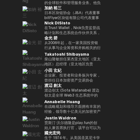
括欧洲中央银行（ECB）和欧洲投
银行DX业务规划经理的身份推广
易业务。之后，他加入了松尾实验
的全球软件和管理服务业务。他负
位接受过古典音乐正规培训的音乐
联网品牌的发展，首先是The
际金融（FATF、FSB等）。毕业
资银行（EIB）在内的国际金融机
加納 裕三
与Web3相关的新业务规划。
室株式会社，一直负责机器学习项
责推动战略性微软云解决方案提供
家，曾担任BAFTA（英国电影电
Motley Fool、America Online
于一桥大学法学院。我在哈佛大学
构拥有超过15年的经验，在金融
目的规划、PoC 和开发。他于
商 (CSP) 计划，并与微软合作推
日本区块链协会（JBA）代表董事
视艺术学院）的顾问委员会成员和
Greenhouse和Earthlink的推出。
攻读了计算机科学专业 AI。
监管、治理和合规方面拥有深厚的
2022年就任公司董事，还成立了
进整体相关服务解决方案。他在安
bitFlyer区块链有限公司代表董事
亚洲青年管弦乐团的董事会成员。
作为教育背景，她获得了纽约州立
专业知识。我获得了罗马托尔维加
Nick DiSisto
一个专门研究生成式人工智能的新
全、软件、云和人工智能生态系统
高盛证券有限公司等，他在
如有必要，可以准备更自然、更精
大学布法罗分校的创意写作硕士学
塔大学关于健全监管和监管机构制
风险投资基金。
领域领导全球市场的重要战略合作
2014/1年共同创立了bitFlyer有限
在Trust Wallet，Nick负责监督战
致的日语版本来介绍演讲者。
位。他获得了雪城大学的两个学士
裁权限的法学博士学位。
伙伴关系和销售。 自2011年加入
公司。 自bitFlyer成立以来，它一
略计划和生态系统合作伙伴关系，
学位，自2000年以来，他还曾在
金光 碧
联想以来，Terence Ng领导了联
直在努力就国内法律的修订提出建
这些举措和生态系统合作伙伴关系
同一所大学担任著名的纽豪斯公共
想与安全、娱乐、电子商务和金融
议，制定自我监管规则等，并先后
对该平台的增长和用户体验至关重
从2006年起，在一家美国投资银
传播学院的顾问委员会成员。此
科技等领域的领先互联网公司的全
担任加密资产（虚拟货币）交易公
要。 他的努力涵盖了广泛的重要
行从事与企业筹资和并购相关的衍
外，Turpin被认为是波多黎各比特
球合作伙伴关系。它还促进了
司bitFlyer USA, Inc.的首席执行官
领域，例如DeFi合作伙伴关系、
生结构设计工作达10年。2016年
Takatoshi Shibayama
币和加密资产社区的先驱，并于
AR/VR的战略合作伙伴关系。
和bitFlyer EUROPE S.A.的董事
法定货币开/关通道、MEV（最大
加入bitFlyer有限公司后，他曾担
2016年初获得了该领域的第一份
柴山隆敏担任莱杰亚太地区（亚太
Terence Ng 在索尼电子、惠普、
长，从全球角度为加密资产（虚拟
提取价值）措施和核心基础设施合
任首席财务官和公关，负责与金融
投资者优惠认证（《投资者法
地区）总经理（亚太地区负责
Navteq 公司和诺基亚等领先科技
货币）交易所行业的发展做出了贡
作伙伴关系，旨在为全球数百万用
监管相关的系统开发。自2022年
令》）。
人）。它监督为Web3行业和机构
小田 玄紀
品牌的营销、产品开发和业务开发
献。目前，除了担任成立于
户提供更易于使用、安全和可扩展
以来，他一直负责新业务，目前是
投资者提供数字资产安全解决方案
企业家、投资者和业务振兴专家，
方面拥有 20 多年的经验。他在技
2019/5年的bitFlyer区块链有限公
的加密资产。Nick 正在用户体验
集团首席采购官。从2025年起担
的情况。到目前为止，他作为分析
曾担任日本加密资产交易协会
术行业的领先业务战略方面有着良
司的代表董事外，他还担任日本区
和区块链技术的交叉点推动创新，
任Custodiem有限公司的董事，
师和投资者一直活跃在企业振兴和
渡辺 創太
（JVCEA）的代表董事（主
好的记录。 Terence Ng 拥有新加
块链协会（JBA）的代表董事、一
同时与产品、安全、工程和营销等
他推动了国内加密资产ETF的形成
不良投资领域超过17年。在摩根
席）、SBI Holdings的董事总经
渡边创太 (Sota Watanabe) 渡边
坡南洋理工大学的商业研究学士学
般注册协会日本元界顾问、
各个部门密切合作。Nick 专注于
项目等。
大通和高盛等投资银行开始职业生
理和Bitpoint Japan Co., Ltd的
创太是全球 Web3 生态系统中的
位。他目前居住在新加坡，是区块
ISO/TC307全国审议委员会代表
“将代码转化为现实世界的价值”，
涯后，他加入了美国对冲基金戴维
代表董事。自2001年成立自己的
先驱力量，也是日本最具影响力的
Annabelle Huang
链和人工智能技术的狂热粉丝。
委员会成员和国防部意见领袖。
正在将自托管钱包发展为下一代金
森·肯普纳资本管理公司。之后，
公司以来，我们已经开展了各种业
科技企业家之一。作为 Startale
在战略规划和领导方面拥有丰富的
他们还以专家身份参加了2018年
融基础设施方面发挥作用，并正在
他与他人共同创立了总部位于新加
务。2016年，他创立了加密货币
Group 的创始人兼 CEO，渡边致
经验，领导数十亿美元的加密资产
七国集团就业创新部长级会议、
塑造其未来。
坡的投资基金3D Investment
交易所Bitpoint并成为其首席执行
力于构建去中心化互联网的基础设
平台
Justin Waldron
2019年G20/V20虚拟资产服务提
Partners。此外，在为数字资产提
官。2019年，他被世界经济论坛
施，其核心使命是“将世界带入链
供商峰会以及由内阁秘书处主办的
贾斯汀·沃尔德隆是play.fun的创
供抵押管理和托管服务的
选为全球青年领袖。
上（bringing the world
公私数据利用促进基本计划执行委
始人兼首席执行官，该平台可以为
Copper，他曾担任亚太地区收入
onchain）”。 渡边因领导日本最
國光宏尚
员会等，并雄心勃勃地致力于
每款游戏提供即时的真实奖励。此
经理（亚太区收入主管），并领导
大的公共区块链 Astar Network
web3行业的发展。
外，除了作为Playco的联合创始
生于 1974 年。从美国圣莫尼卡学
了公司在亚太地区的业务增长。
而声名鹊起，该网络已成为日本