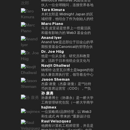
到目前为止，投资组合包括300多
政务、数字化转型、人工有关情报
了加州大学伯克利分校的工程学士
帮助学生建立职业生涯，该博览会
功能性的NFT平台 “Progmat
Web3、金融科技、元界和初创公
Even Reality “技术不应走到最前
伙人一位全球顾问，连接世界各地
个项目，包括Mysten
和第四次工业革命（采矿、智慧城
学位和加州大学洛杉矶分校安德森
Taro Kimura
吸引了110万名参观者。过去，我
UT”，以及一个有许多组织成员的
司。他的书包括《NFT 教科书》
沿；它应该悄悄地支持人们的日常
的家族办公室、风险投资公司和科
Labs（Sui）、Gunzilla和Peaq
市、医疗保健、教育、旅游、农
管理学院的工商管理硕士学位。我
曾在9个国家的15个城市生活过，
“数字资产共同创造联盟”。2022
和《提前阅读！元界和非同质化代
生活。” 它基于以人为中心（以人
技公司，以促进下一代人工智能和
木村太郎是 Midnight Japan 的区
Network，这些项目显示了对变
业、物流/运输、风险和危机管
目前在同一所大学教授加密货币金
并且精通中文、英语和德语。
年，宣布通过多家金融机构、交易
币” 等。他曾担任日本区块链协会
为中心）的理念。这一理念也反映
Web3 创新。他是门多萨风险投资
域经理，他结合了作为创始人的经
革性技术的敏锐见解。除了提供资
理、媒体领域）• 参加了各种国际
融。
Marc Piano
Tobias以优异成绩获得了新加坡
所和软件公司的投资，数字资产基
顾问、日本STO协会审计师、日
在广受好评的 Even G1 和 G2 显
公司的风险合伙人，该公司投资于
验、企业进入市场 (GTM) 领导层
金外，Budki还是一位享誉全球的
和国内会议、峰会、研讨会和活动
国立大学和清华大学的管理学硕士
础设施业务将成为一家独立公司，
本元界综合公司协会审计师、金融
示屏智能眼镜的设计中。 在这些
位于波士顿和旧金山的人工智能、
和国际业务经验。目前，他负责监
马克·皮亚诺是世界上一些最活跃
演讲者，曾在世界经济论坛和币安
• 作为作者参与研究论文、书籍、
+CEMS管理硕士学位，以及因斯
并于2023/10年度成为该公司的代
科技协会资本市场部秘书处、
产品中，人工智能是实时工作的，
金融科技和网络安全领域，还担任
督Midnight在日本市场的战略，
和最有影响力的 Web3 基金会的
区块链周等国际活动中登台。他对
杂志和媒体节目
Anand Iyer
布鲁克管理中心和西南财经大学的
表。8项专利注册。
HashPort审计师和前bitFlyer外部
自然会支持重要的对话，创造人们
总部位于瑞士和非洲的专门从事人
并正在促进GTM、企业协作、社
独立董事（独立唱片总监）和顾
市场趋势和区块链传播的看法引起
管理和法律学士学位。
董事。《海外钱伯斯亚太》、《最
可以阐明想法、自信地沟通以及专
工智能和Web3领域的风险投资公
区发展和生态系统传播。在迄今为
问。在数字资产生态系统的顶层，
Anand Iyer是总部位于旧金山的早
了《泰晤士报》、《CoinDesk》
佳律师律师》和《Legal500》均
注于工作和日常生活中的 “当下”
司CV VC的顾问。目前，他参与
止的职业生涯中，我积累了在快速
值得信赖的是，它可以监督治理、
期投资基金Canonical的管理合伙
和《中东企业家》等主要媒体的关
Dr. Joe Hüg
被评为日本金融科技律师。
的体验。
支持全球10多家公司的风险投
成长的初创公司和跨国公司的经
合规和长期可持续性。Marc 的职
人，专注于投资人工智能、机器人
注。此外，通过社交媒体上的积极
资。此外，他还担任联合国：
验。作为 Mycel 的联合创始人，
业生涯以法律为基础，此前曾在一
和加密资产等前沿技术。艾尔是一
他是一位从业者、研究员和教育
沟通，其影响力进一步扩大。它强
Block（拉脱维亚）、WAIB摩纳
他领导了全球 GTM、合作伙伴关
家大型离岸律师事务所担任法律顾
位在硅谷拥有多年经验的资深人
家，活跃于日本传统企业文化与
调Web3的长期潜力，而不是短期
Navjit Dhaliwal
哥峰会（摩纳哥）、VI3NNA 大会
系、投资者支持和下一代互操作性
问（法律顾问），并积极担任该公
士。他的职业生涯始于 2005 年在
Web3 和 AI 等尖端技术交汇的领
利润，并正在促进对重新定义世界
（奥地利）、世界风险论坛（奥地
基础设施协议的运营。在进入
司全球 Web3 业务的核心设计
微软担任产品经理，然后创立了
域。在信息管理创新专业大学
纳维特·达里瓦尔博士是Iagon的创
应有方式的初创企业的投资。 基
利）等区块链和创新领域的国际会
Web3 行业之前，他曾在
师。作为该领域的权威，它受到主
Trusted。该公司于2018年被上
（IU）担任创业实践教授期间，作
始人兼首席执行官，领导着去中心
于 “Web3 是未来” 的坚定信念，
Jason Sheman
议的大使，并参与连接世界各地创
LinkedIn 担任全球企业销售总
要法律目录的高度重视。凭借如此
市公司Care收购。之后，他们加
为TEDxInnovationU的首席组织
化云服务行业。达里瓦尔博士拥有
Budki 是去中心化技术发展的重要
业生态系统的活动。在2013年完
监，与日本主要跨国公司建立战略
扎实的法律界背景和多年的一线咨
入了光速，并作为风险合伙人参与
者和被许可人，她还促进跨代和跨
创立和经营多家成功公司的经验，
杰森·谢曼（杰森·谢曼）是**比特
推动力。
成哈佛商学院（PLD）学业后，他
合作伙伴关系，并推动大规模的
询经验，Marc拥有罕见的监管策
了Phantom、Alchemy、
领域的知识共享。通过为三菱和富
例如Mjösa Tannklinikk、Arbo
币的首席运营官（COO），**负
孙 康勇
获得了研究生资格。
SaaS 实施项目。它还参与了生态
略师和董事会级州长的双重职位。
Arbitrum和Mysten等区块链相关
士通等跨国公司提供咨询经验，积
Lab AS和CanPol AS，是一位久
责监督代表加密资产行业的消费平
系统的发展，例如dYdX、SEI、
Marc的专业知识也得到了他对行
公司。作为教育背景，他获得了普
累有关企业创新和数字化转型
经考验的连续创业者。我曾就读于
台的整体全球运营。他在公司工作
孙康勇博士（孙康永）是一桥大学
EclipseFi和Umi Network。我出
业知识基础的重大贡献的支持。除
渡大学的计算机工程学位。
（DX）的实用知识。从中小型企
波兹南医科大学和麦克马斯特大
了8年以上，支持亚洲、中东、欧
工商管理研究生院（一桥大学商学
hajimex
生在日本，在印度尼西亚长大，会
了为英格兰和威尔士律师协会（英
业到大型企业，我们提供了支持，
学，并获得了牙科博士（博士学
洲和美国等地区的业务扩张，并在
院，ICS）的副教授，该学院是日
说三种语言：英语、日语和印尼
格兰和威尔士律师协会）（2020-
在利用我们的文化优势的同时，战
位）和医学学士学位。
Bitcoin.com的国际增长中发挥了
本领先的全球管理教育机构之一。
一位策略师/品牌经理，以 Web3
语。从上智大学毕业后，她在
2023）共同创立了 “区块链法律事
略性地引入新技术。此外，通过在
重要作用。杰森曾参与总部设在东
**明尼苏达大学卡尔森管理学院战
和生成式 AI 带来的 “重新设计信
Raul Velazquez
NTT Communications从事全球
务/监管指南”（2020-2023）外，
创始人研究所和Techstars等国际
京的Bitcoin.com成立之初，他顺
略管理（战略管理）博士（博士）
任、价值和智能” 为主题，探索技
网络运营工作，然后将自己的职业
他还为英属维尔京群岛 “信托和基
加速器的指导经验，他还在连接日
应了公司的发展，领导了向目前全
检索到**。研究和教育领域侧重于
术与社会结构的交汇点。作为涩谷
他拥有计算机工程师背景，并且是
生涯扩展到企业解决方案和Web3
金会中的加密资产”（2024）章节
本创业生态系统与全球市场方面发
球数百万人使用的自托管钱包和
人工智能战略、数字创新和数字化
Web3大学的校长，他认为区块链
Web3社交平台（SocialFi）内容