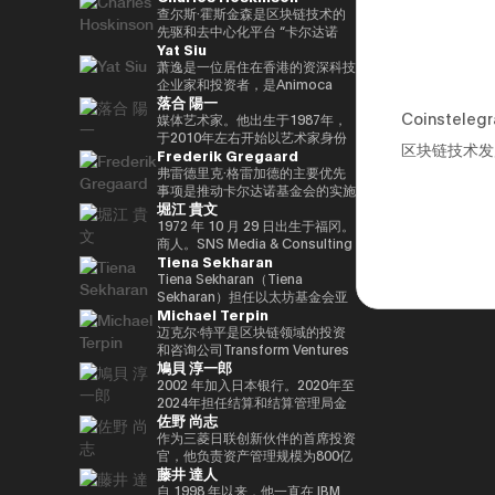
竞选第三个任期进步党代表选举。
责信息技术）大臣、国土、基础设
と共同事業を行う。報道・討論・
DAOTRON的创始人，以及全球
查尔斯·霍斯金森是区块链技术的
他被任命为该党代理秘书长，在平
施、运输和旅游、内阁常务委员会
お笑い・アート・ファッションな
最大的加密货币交易所之一HTX的
先驱和去中心化平台 “卡尔达诺
Yat Siu
成29年（2017年）的第48届众议
主席等职务，并以自民党信息技术
ど多様な動画や雑誌の企画や出演
顾问。 他也被称为阿里巴巴创始
（卡尔达诺）” 的创始人。他最初
院选举中获得82,345张选票，并
战略和特别任务委员会主席的身份
にも関わる。著書『22世紀の資
人马云培育的人，成为 2025/4 年
是以太坊的联合创始人之一，在数
萧逸是一位居住在香港的资深科技
当选第四任期（由香川县第二区希
领导自民党的信息技术政策。平成
本主義：やがてお金は絶滅する』
全球数字资产行业最著名和最有影
学逻辑和密码学方面有着深厚的背
企业家和投资者，是Animoca
落合 陽一
望党正式批准），并竞选希望党联
30/10年第四届安倍改组内阁中任
『22世紀の民主主義：選挙はア
响力的人物之一，登上了《福布
景。卡尔达诺的特点是在学术研究
Brands的联合创始人兼执行主
Coinst
合代表选举。希望党代表（11
命了信息技术大臣和负责特殊任务
ルゴリズムになり、政治家はネコ
斯》杂志的封面。 此外，它在国
和同行评审的基础上开发的，旨在
席。Animoca Brands是区块链和
媒体艺术家。他出生于1987年，
月-）平成30年（2018年）全国民
（科学和技术/知识产权战略/酷日
になる』、番組「成田悠輔と愛す
际上获得了高度赞誉，例如多次入
促进金融普惠和智能合约。目前，
游戏领域的全球领导者，其使命是
于2010年左右开始以艺术家身份
区块链技术发
Frederik Gregaard
主党联合代表（5月至9月）全国
本战略/太空政策）的部长。负责
べき非生産性の世界」「夜明け前
选福布斯 “30岁以下30人（消费技
他以输入输出全球（IOG）首席执
为全球游戏玩家和互联网用户提供
工作。她的作品以物化、转型和对
民主党代表（9月〜）新国民民主
数字改革的部长在Reiwa 2的须贺
のPLAYERS」「成田悠輔の聞か
术部门）”。 2025/8 年，我登上
行官的身份领导卡尔达诺的技术开
数字产权。通过这样做，我们的目
边界地区群众的钦佩为主题。筑波
弗雷德里克·格雷加德的主要优先
党通过令和2（2020）支部党成立
内阁中就职。第一任数字事务部长
れちゃいけない話」「walk」
了 “蓝色起源 NS-34” 任务，并作
发。
标是实现一个更公平的数字框架，
大学/东京大学副教授，2025年日
事项是推动卡尔达诺基金会的实施
堀江 貴文
并成为代表（9月）（9月），在
在Reiwa 3就职。现任自民党公共
「書く気がおきない」など。
为世界上第 712 位宇航员前往太
这将有助于建立新的资产类别、边
本国际博览会（大阪/关西世博
战略，领导每项使命的整合和执
令和3（2021）第49届众议院选
关系部主任兼数字社会促进部经
空。 他的兴趣涵盖科技、投资、
玩边赚的经济和开放的元宇宙。
会）主题项目制作人。写真集《渴
行，并实现快速价值创造，以使用
1972 年 10 月 29 日出生于福冈。
举的第49届众议院选举中获得
理。
艺术、慈善、游戏和太空探索。
Yat 于 1990 年在德国雅达利开始
望弥撒（2019年阿曼那）》和
卡尔达诺实现包容性和公平的增
商人。SNS Media & Consulting
Tiena Sekharan
94,530张选票，当选为众议员到
了他的职业生涯。1995年，他移
NFT作品《波浪的再数字化
长。在加入基金会之前，他在瑞士
Co., Ltd. 的创始人目前，他们活
目前为止，第 5 学期
居香港，创立了香港
（2021年基金会）》等获得了
和斯堪的纳维亚国家工作了17年
跃于火箭开发、应用生产以及作为
Tiena Sekharan（Tiena
2025.05.01。8月财政部（现为财
Cybercity/Freenation，这是亚
2016年PrixarElectronica荣誉
以上，在专业服务和金融行业工
预防医学促进协会对人们进行预防
Sekharan）担任以太坊基金会亚
Michael Terpin
务部）在职1997/7至1999/6借调
洲第一个免费网页和免费电子邮件
奖、欧盟的StartsPrize和2019年
作，专注于资本市场、数字资产管
医学教育等各个领域。会员制在线
太地区（APAC）地区机构负责
至外务省（中东第一司）
服务提供商。1998 年，他创立了
SXSWCreative
理、私人银行和交易基础设施。
沙龙 “堀江隆文创新大学（HIU）”
人，并通过促进企业领域的采用来
迈克尔·特平是区块链领域的投资
20007/2001/6 金融厅证券交易监
Outblaze，该公司被公认为多语
ExperienceArrowardsCreative
正在开发各种项目，拥有近700名
领导以太坊生态系统的发展。他的
和咨询公司Transform Ventures
鳩貝 淳一郎
督委员会 2001/7 至 2002/6 国税
言白标网络服务的先驱。
ExperienceArrowards。《阿波
会员。
职业生涯始于传统金融行业，曾担
的创始人兼首席执行官，同时也是
厅大阪国税局总务科科长 2002/7
Outblaze的消息业务于2009年被
罗》杂志40岁以下40位艺术与科
http://salon.horiemon.com 这
任雷曼兄弟、法国巴黎银行和摩根
Supercycle Genesis Partners,
2002 年加入日本银行。2020年至
至 2005/6（负责特别任务的部长
出售给了IBM，然后Outblaze转
技，亚洲数字艺术奖卓越奖，以及
本书《如果你花钱，就用它来保护
大通等重要职位。在加入以太坊基
LP的首席执行官兼首席投资官
2024年担任结算和结算管理局金
佐野 尚志
官专家）2005/7 至 2005/8 财政
变为孵化器，旨在促进在数字娱乐
日本媒体艺术节艺术部评审委员会
自己的身体》。“CHATGPT 与
金会之前，我属于摩根大通的区块
（CIO）。该基金是世界上第一个
融科技小组负责人。2024-2025
部首席审计局
领域开发服务和产品的项目和公
推荐的许多作品。
“没有未来工作的人”、“2035 年日
链部门KineXYS，负责推广摩根大
专门研究比特币的算法加密资产对
年，金融科技中心副主任兼数字货
作为三菱日联创新伙伴的首席投资
司。Animoca Brands就是这样一
本堀右卫门在 10 年后对未来的完
通硬币和代币化存款等产品。
冲基金，它建立了一个投资假设，
币验证组负责人。他从 2025/7 年
官，他负责资产管理规模为800亿
藤井 達人
家孵化公司，它成立于2014年。
整预测” 等
即比特币每个周期都以高价出售，
起被借调，目前担任现任职务。自
日元的基金中的创业投资和业务发
2017 年，我们建立了道尔顿学习
并以最低价格回购更多比特币。
2025/4以来，他一直是东京大学
展，主要是在日本、美国和亚洲。
自 1998 年以来，他一直在 IBM