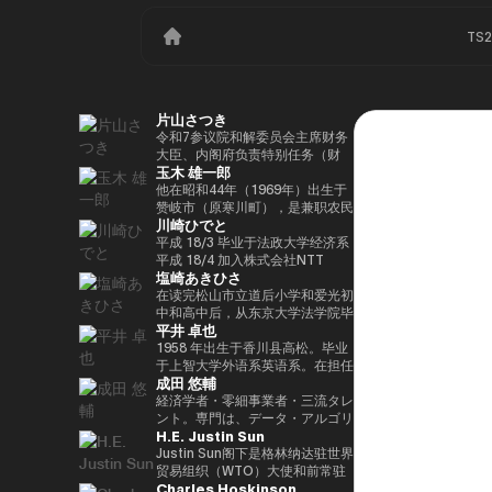
TS
片山さつき
令和7参议院和解委员会主席财务
大臣、内阁府负责特别任务（财
玉木 雄一郎
政）税收特别措施和补贴审查的部
长（高志内阁）
他在昭和44年（1969年）出生于
赞岐市（原寒川町），是兼职农民
川崎ひでと
的长子，他于昭和63（1988）毕
业于高松高中，平成5年（1993
平成 18/3 毕业于法政大学经济系
年）毕业于东京大学法学院，同年
平成 18/4 加入株式会社NTT
塩崎あきひさ
加入财政部 ※1 平成9年（1997
DOCOMO 平成 29/8 众议院议员
年），在平成完成哈佛大学研究生
川崎二郎秘书 玲和 3/10 在第 49
在读完松山市立道后小学和爱光初
院（肯尼迪学院）Isei
届众议院大选中首次当选 玲和
中和高中后，从东京大学法学院毕
平井 卓也
17（2005），正在竞选第 44 届
6/10 在第50届众议院大选中连任
业后，他是长岛/小野/常松律师事
众议院选举。在获得70,177张选
玲和 6/11 内务通信国会副大臣
务所的合伙人律师。2021年，他
1958 年出生于香川县高松。毕业
票但以浪人身份失败了4年之后，
（第二届石原内阁） Reiwa 7/10
在众议院大选（爱媛县第一区）中
于上智大学外语系英语系。在担任
成田 悠輔
他在第45届众议院选举中获得了
数字部长议会副部长、内阁府议会
首次当选。前国会卫生、劳工和福
电通株式会社、西日本广播公司等
109,863张选票，在平成
副部长（第一届高中内阁） 玲和
利部副部长。在党内，在经历过副
公司的总裁兼代表董事后，他在
経済学者・零細事業者・三流タレ
24（2012）第46届众议院选举中
8/2 数字部长议会副部长、内阁府
秘书长的经历后，他成为国会对策
2000年的第42届众议院选举中首
ント。専門は、データ・アルゴリ
H.E. Justin Sun
获得79,153张选票，赢得第二个
议会副部长（第二届高中内阁）
委员会副主席。情报战略部、科
次当选。从那时起，他已经连续
ズム・ポエム・思想を組み合わせ
任期，在平成26（2014）第47届
学、技术和创新战略部以及
10次当选。他先后担任过自民党
たビジネスと公共政策の想像とデ
Justin Sun阁下是格林纳达驻世界
众议院选举中获得78,797张选
AI/Web3小组委员会的秘书负责
经济、工业和总务部主席、政治事
ザイン。多分野の学術誌・学会に
贸易组织（WTO）大使和前常驻
Charles Hoskinson
票，并在平成28（2016）民主党
人。
务研究委员会副主席、内阁府（负
研究を発表、多くの企業や自治体
代表，世界领先的区块链和