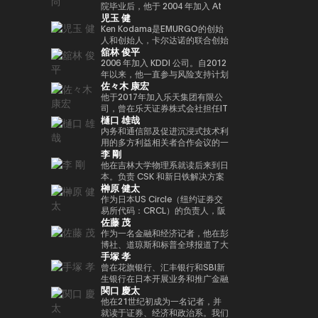
人兼总裁外，我们还投资于有前途
院毕业后，他于 2004 年加入 At
Web3 基础设施的基石。渡边职业
児玉 健
的日本初创企业，这些初创公司有
Movie Co., Ltd.同年，他就任导
生涯的一个重要里程碑是与索尼集
望作为涩谷区政府发起的涩谷创业
演，负责制作电影和电视剧以及开
Ken Kodama是EMURGO的创始
团合作，通过 Sony Block
支持计划的顾问以及X&KSK的合
展新业务。龟尾株式会社成立于
人和创始人，卡尔达诺的联合创始
Solutions Labs 共同开发了以太
舘林 俊平
作伙伴。 他还以天使投资者的身
2007年，担任总裁兼首席执行官
人之一，也是世界领先的区块链平
坊二层（Layer-2）区块链——
份活跃，投资了60多家公司，尤
一职。他于2021年从公司退休，
台之一。凭借在加密货币和区块链
2006 年加入 KDDI 公司。自2012
Soneium。这一举措将日本的区
其以Zynga的联合创始人而闻名。
成为金融家有限公司的代表董事兼
领域超过十年的经验，他通过深厚
年以来，他一直参与风险支持计划
块链技术定位在消费娱乐、人工智
佐々木 康宏
2021年，它被《商业内幕》选为
首席执行官，该公司于2019年与
的专业知识和长期愿景考虑了该行
KDDI_Labo、风险投资基金和
能和大众普及的交汇点。 在代币
“前100名种子投资者” 之一。
ThirdVerse有限公司共同成立。
业的发展。他的使命是通过区块链
KDDI开放创新基金，主要负责体
他于2017年加入乐天集团有限公
化数字资产和现实世界金融领域，
他的书是《元界与网络3》（MDN
技术重新定义信任和价值的概念，
育、娱乐、XR和Web3领域的投
司，曾在乐天证券株式会社担任IT
渡边主导了与 SBI Holdings 的战
樋口 雄哉
公司）。
加速实现下一代金融创新。Ken总
资和联盟。自2025/4以来，他一
部门经理兼金融科技部副总经理，
略合作伙伴关系，以推进创新基础
部设在新加坡，领导EMURGO考
直担任现任职务。
自2018/9以来一直担任该公司的
内务和通信部及促进沉浸式技术利
设施建设，其中包括完全合规的日
虑发展全球金融价值链，并考虑加
现任职务。目前，正在推广各种措
用的多方利益相关者合作会议的一
元稳定币，以及针对代币化股票和
李 剛
入专注于技术和创新投资的风险投
施，以帮助提高整个国内加密资产
名成员在大学毕业后在一家信用卡
现实世界资产（RWA）优化的区
资基金Taisu Ventures的投资委
行业的安全水平。毕业于东京工业
公司找到了一份工作。我在 2006
他在吉林大学物理系就读后来到日
块链开发。
员会。
大学研究生院。
年转到了雅虎，在制定业务战略和
本。负责 CSK 和新日铁解决方案
榊原 健太
负责媒体和广告领域的支付/银行
的思科网络的设计和建设。2009
服务方面积累了丰富的经验。他被
年，他创立了网星并担任总裁兼首
作为日本US Circle（纽约证券交
借调到日本网络银行（现为
席执行官一职。自成立以来，它一
易所代码：CRCL）的负责人，阪
佐藤 茂
PayPay银行），启动了商业金融
直专注于国际通信网关业务，并一
木原健太负责监督日本的业务战略
服务，并从事企业管理和营销业
直在利用支付x技术的力量进行市
和市场发展。它促进了国内合作伙
作为一名金融和经济记者，他在彭
务。他还负责Megabank和雅虎之
场创造和行为创新。
伴关系的建设和生态系统的扩展，
博社、道琼斯和标普全球报道了大
手塚 孝
间的数字营销子公司（JV）的董
并领导了USDC的国内扩张，这是
约18年的金融市场和大宗商品领
事。之后，他在DeNA和
日本新监管框架下批准的第一个稳
域。他作为日本CoinDesk的创始
曾在花旗银行、汇丰银行和SBI新
MobilityTechnologies（现为
定币。在加入 Circle 之前，他曾
成员参与了此次发布会，并担任了
生银行在日本开展业务和推广金融
関口 慶太
GO）从事MaaS业务，并参与了
在 Google Payments 担任合作
4年的主编。他于2025/1年加入日
IT项目。之后，他监督了谷歌日本
GO的发布阶段。实施了多个项目
伙伴关系和业务发展方面的领导职
本超级队，担任业务发展支持经
的销售，并以字节跳动
他在21世纪初成为一名记者，并
负责人。2021年加入NEC后，他
务。他促进了与代表日本的支付和
理，自2026/1年以来一直担任现
（TikTok）副总裁的身份领导了
就读于证券、经济和政治系。我们