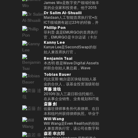
监管的金融体系发表见解。
织 “Women Who Crypto”。
我们正在与在知识产权行业、建筑
人工智能时代的新金融平台 “Neo
下，在3年内投资100多家区块链
宗商品有限公司首席运营官、三井
James Wo是数字资产领域经验丰
行业、零售行业等领域开展先进举
Crypto Bank” 的概念，我们的目
初创公司的目标。到目前为止，投
物产总部产品市场经理、数字资产
富的企业家和投资者。他于2015
Dr Salim Al-Shuaili
措的大型公司认真推进一项利用
标是整合加密资产资金管理、贷款
资组合包括300多个项目，包括
市场专职总监。数字大宗商品总裁
年创立了DFG，管理的资产超过
Web3 的共同创造项目。
基础设施和可编程金融应用程序。
Mysten Labs（Sui）、Gunzilla
兼首席执行官，三井物产株式会社
10亿美元。他还是Ledger、
Maidaan人工智能首席执行官•在
展望人工智能代理参与经济活动的
和Peaq Network，这些项目显示
企业发展部主任，于2023/12年离
Coinlist、Circle和ChainSafe等
ICT领域拥有超过23年的经验，并
Phillip Pon
未来，我们正在努力建立基于区块
了对变革性技术的敏锐见解。除了
开三井物产株式会社，目前担任现
公司的早期投资者。它也被称为
获得了ICT（AI/DX）领域的博士
链的下一代金融基础设施。
提供资金外，Budki还是一位享誉
任职务。熟悉全球大宗商品交易。
Polkadot和Kusama Network的
学位（PhD）•全球人工智能大使
菲利普·庞是EMURGO的首席执行
全球的演讲者，曾在世界经济论坛
早期投资者和支持者，并通过资本
（责任人工智能全球理事会/美
官，EMURGO是卡尔达诺（卡尔
Kanny Lee
和币安区块链周等国际活动中登
分配、捐赠和对平行链拍卖的积极
国）•国际全球ICT联合会
达诺）区块链的联合创始组织之
台。他对市场趋势和区块链传播的
支持，继续为生态系统做出重大贡
（IFCGICT/美国/美国）专业会员
一。EMURGO正在促进区块链技
Kanye Lee是SecondSwap的创
看法引起了《泰晤士报》、
献。
•国际电联认证人工智能审计师
术和资产代币化的商业传播。作为
始人兼首席执行官，
《CoinDesk》和《中东企业家》
（注册人工智能审计师）•世界人
首席执行官，Philip负责监督
SecondSwap是一个去中心化市
Benjamin Tsai
等主要媒体的关注。此外，通过社
工智能理事会（加拿大）认证首席
EMURGO的总体战略方向和全球
场，可以对锁定代币和流动性较低
本杰明·蔡是Wave Digital Assets
交媒体上的积极沟通，其影响力进
人工智能官（首席人工智能官）)
运营，并领导通过投资、合作伙伴
的资产进行二次交易。 作为首席
的联合创始人兼总裁，Wave
一步扩大。它强调Web3的长期潜
• 海湾学院董事会（董事会）成员
关系和基础设施开发将传统金融与
执行官，坎耶先生监督
Digital Assets是一家在美国证券
Tobias Bauer
力，而不是短期利润，并正在促进
• 阿曼商会数字经济和人工智能委
区块链连接起来的工作。
SecondSwap战略愿景和产品开
交易委员会（SEC）注册的数字资
托比亚斯·鲍尔是区块链创始人基
对重新定义世界应有方式的初创企
员会成员 • GCC（海湾合作）会
发的执行，并正在促进创新，以增
产管理公司。他负责监督公司的产
金的合伙人，该基金投资顶级初创
业的投资。 基于 “Web3 是未来”
议）人工智能项目和人工智能国际
加Web3市场的可持续流动性和可
品开发和交易。他会说三种语言，
齊藤 達哉
公司并建立企业。他是500家初创
的坚定信念，Budki 是去中心化技
奖评审团成员 • 大学和学术顾问委
及性。
母语是虚拟货币，也是传统金融领
公司、APX、PlugandPlay、纽约
2010年加入三菱日联信托银行。
术发展的重要推动力。**Vineet
员会成员（SQU、AOU、索哈尔
域的资深人士。Ben在新加坡美林
NUMA和Alchemist Accelerator
在从事企业销售、业务规划和IT规
Budki（Vineet Budki）**是一位
大学）• 在全球首席信息官峰会
大宗商品公司拥有超过15年的高
斎藤 創
的创业导师，也是Republic的风
划之后，金融科技促进办公室于
行业代表，他通过战略投资和全球
（泰国，2022年）上获得数字化
级领导经验，并曾担任该公司的首
险合伙人。他曾在Chin
2016年成立，是三菱日联信托银
佐藤壮律师事务所代表律师。在日
思想领导力推动Web3领域的增
转型激励奖 • 全球首席信息官峰会
席执行官。此外，在Alliance
Accelerator的投资团队工作，
行数字战略规划和推广的第一位负
本和纽约州获得律师执照。毕业于
长。 作为专门从事1亿美元加密资
（阿塞拜疆，于（2023 年）获得
Bernstein，他负责监督东京、香
Will Wang
Chin Accelerator是SOSV在中国
责人。作为 “连续内部企业家（连
东京大学法学院和纽约大学法学
产的基金Sigma Capital的首席执
影响力开拓者奖 • 参与国家级人工
港、新加坡、首尔和台北的盈利分
运营的全球精英加速器项目，管理
续内部企业家）”，他将推出一个
院。在西村朝日律师事务所主要从
Will Wang是Even Realitys的创始
行官，他设定了在对去中心化生态
智能项目并促进技术本地化 • 提供
销团队，领导业务战略。Ben曾投
的资产管理规模超过9.07亿美元。
信息银行平台 “Dprime”、一个数
事金融领域（证券化、基金、衍生
人兼首席执行官，该公司在数字和
系统的坚定承诺下，在3年内投资
有关人工智能和数据 DX 的专业培
资并指导过南加州的早期创业公
森若 幸次郎
此外，他在泰国为德国政府工作，
字证券平台 “Progmat”、一个稳
品等）业务之后，目前的办公室于
物理世界交汇的领域开发下一代显
100多家区块链初创公司的目标。
训 • 领导并参与了多个项目与电子
司。他拥有多个证券执照，并获得
并作为NSTF招聘会的共同组织者
定币平台 “Progmat Coin”、一个
2015年独立成立。它专门研究
示型智能眼镜。成立于 2023 年，
Mendoza Ventures 风险投资合