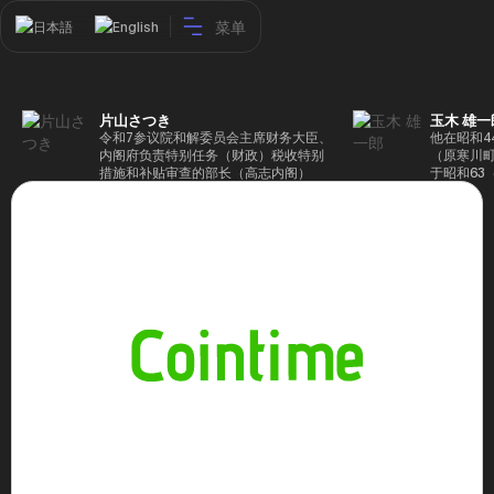
菜单
日本語
English
片山さつき
玉木 雄一
令和7参议院和解委员会主席财务大臣、
他在昭和4
内阁府负责特别任务（财政）税收特别
（原寒川
措施和补贴审查的部长（高志内阁）
于昭和63
成5年（1
院，同年加
（1997
生院（肯尼迪
正在竞选第
70,17
后，他在第
109,86
46届众议
赢得第二个
47届众议
并在平成2
任期进步
代理秘书长
第48届众
票，并当
希望党正
代表选举。