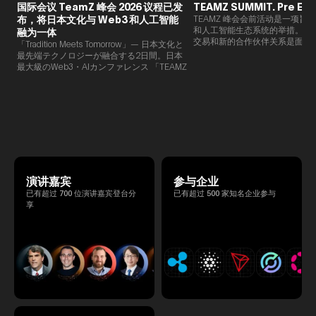
国际会议 TeamZ 峰会 2026 议程已发
TEAMZ SUMMIT. Pre Eve
布，将日本文化与 Web3 和人工智能
TEAMZ 峰会会前活动是一项旨在
和人工智能生态系统的举措。由于
融为一体
交易和新的合作伙伴关系是面对
「Tradition Meets Tomorrow」— 日本文化と
此TEAMZ将在本次活动之前举
最先端テクノロジーが融合する2日間。日本
限的交流会议，以在轻松的氛围
最大級のWeb3・AIカンファレンス 「TEAMZ
的交流。
Summit 2026」 が、2026年4月7日・8日に
東京・八芳園にて開催されます。今年のテー
マは 「Tradition Meets Tomorrow」。日本の
伝統文化と最先端のテクノロジーが融合す
る、特別な2日間となります。このたび、公
式アジェンダが公開されました。（※登壇者
のスケジュール等の都合により、開催までに
内容が変更となる可能性があります。）
演讲嘉宾
参与企业
已有超过 700 位演讲嘉宾登台分
已有超过 500 家知名企业参与
享