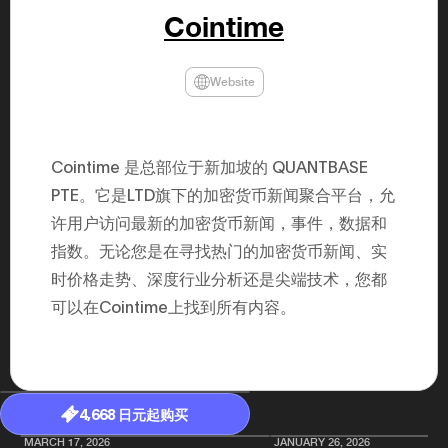
年（201
Cointime
至9月）全
民民主党通
并成为代表
3（202
Website
众议院选举
为众议员到
2025.0
在职1997
东第一司）2
Cointime 是总部位于新加坡的 QUANTBASE
易监督委员会 
大阪国税局总
PTE。它是LTD旗下的加密货币新闻聚合平台，允
2005/
许用户访问最新的加密货币新闻，事件，数据和
2005/7 
指数。无论您是在寻找热门的加密货币新闻、实
时价格走势、深度行业分析还是尖端技术，您都
可以在Cointime上找到所有内容。
4,668 日元起购买
MARCH 17, 2026
JANUARY 26, 2026