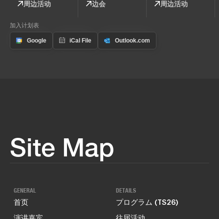
周边活动
边会
周边活动
加入计划表
Site Map
GENERAL
DETAILS
首页
プログラム (TS26)
演讲嘉宾
往届活动