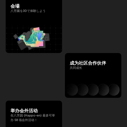
会場
八芳園を3Dで体験しよう
成为社区合作伙伴
共同成长
举办会外活动
在八芳园 (Happo-en) 最多可举
办 58 场会外活动！