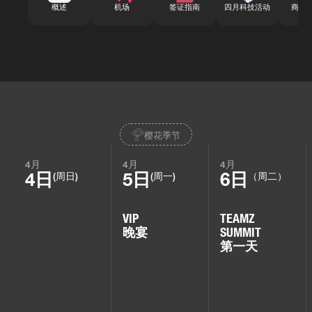
概述
机场
签证指南
四月科技活动
商务
樱花季节
4月
4月
4月
4日
5日
6日
(周日)
(周一)
（周二）
VIP
TEAMZ
晚宴
SUMMIT
第一天