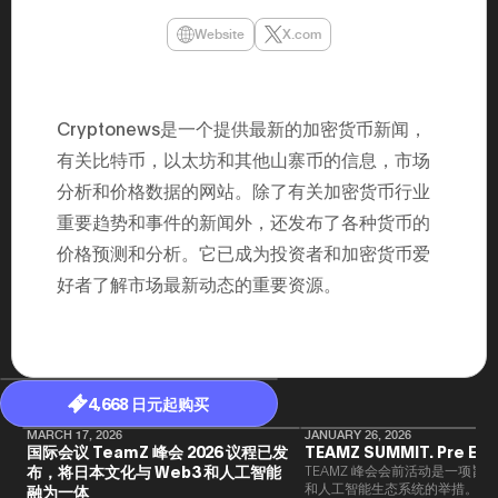
年（201
至9月）全
Website
X.com
民民主党通
并成为代表
3（202
众议院选举
为众议员到
Cryptonews是一个提供最新的加密货币新闻，
2025.0
在职1997
有关比特币，以太坊和其他山寨币的信息，市场
东第一司）2
分析和价格数据的网站。除了有关加密货币行业
易监督委员会 
大阪国税局总
重要趋势和事件的新闻外，还发布了各种货币的
2005/
2005/7 
价格预测和分析。它已成为投资者和加密货币爱
好者了解市场最新动态的重要资源。
4,668 日元起购买
MARCH 17, 2026
JANUARY 26, 2026
国际会议 TeamZ 峰会 2026 议程已发
TEAMZ SUMMIT. Pre Eve
布，将日本文化与 Web3 和人工智能
TEAMZ 峰会会前活动是一项旨在
和人工智能生态系统的举措。由于
融为一体