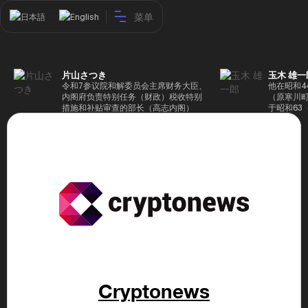
菜单
日本語
English
片山さつき
玉木 雄一
令和7参议院和解委员会主席财务大臣、
他在昭和4
内阁府负责特别任务（财政）税收特别
（原寒川
措施和补贴审查的部长（高志内阁）
于昭和63
成5年（1
院，同年加
（1997
生院（肯尼迪
正在竞选第
70,17
后，他在第
109,86
46届众议
赢得第二个
47届众议
并在平成2
任期进步
代理秘书长
第48届众
票，并当
Cryptonews
希望党正
代表选举。