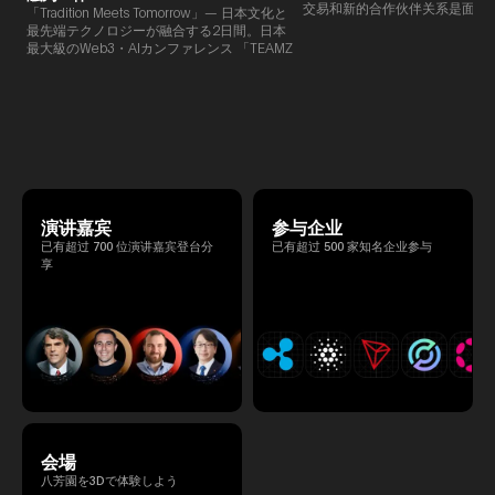
交易和新的合作伙伴关系是面对
「Tradition Meets Tomorrow」— 日本文化と
此TEAMZ将在本次活动之前举
最先端テクノロジーが融合する2日間。日本
限的交流会议，以在轻松的氛围
最大級のWeb3・AIカンファレンス 「TEAMZ
的交流。
Summit 2026」 が、2026年4月7日・8日に
東京・八芳園にて開催されます。今年のテー
マは 「Tradition Meets Tomorrow」。日本の
伝統文化と最先端のテクノロジーが融合す
る、特別な2日間となります。このたび、公
式アジェンダが公開されました。（※登壇者
のスケジュール等の都合により、開催までに
内容が変更となる可能性があります。）
演讲嘉宾
参与企业
已有超过 700 位演讲嘉宾登台分
已有超过 500 家知名企业参与
享
会場
八芳園を3Dで体験しよう