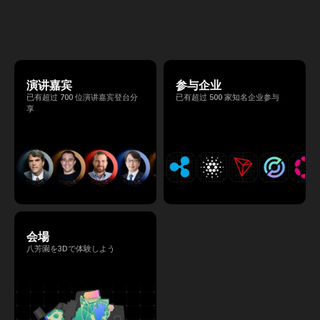
マは 「Tradition Meets Tomorrow」。日本の
伝統文化と最先端のテクノロジーが融合す
る、特別な2日間となります。このたび、公
式アジェンダが公開されました。（※登壇者
のスケジュール等の都合により、開催までに
内容が変更となる可能性があります。）
演讲嘉宾
参与企业
已有超过 700 位演讲嘉宾登台分
已有超过 500 家知名企业参与
享
会場
八芳園を3Dで体験しよう