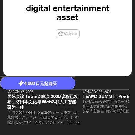
年（201
digital entertainment
至9月）全
民民主党通
asset
并成为代表
3（202
众议院选举
为众议员到
Website
2025.0
在职1997
东第一司）2
易监督委员会 
大阪国税局总
2005/
2005/7 
4,668 日元起购买
MARCH 17, 2026
JANUARY 26, 2026
国际会议 TeamZ 峰会 2026 议程已发
TEAMZ SUMMIT. Pre Eve
布，将日本文化与 Web3 和人工智能
TEAMZ 峰会会前活动是一项旨在
和人工智能生态系统的举措。由于
融为一体
交易和新的合作伙伴关系是面对
「Tradition Meets Tomorrow」— 日本文化と
此TEAMZ将在本次活动之前举
最先端テクノロジーが融合する2日間。日本
限的交流会议，以在轻松的氛围
最大級のWeb3・AIカンファレンス 「TEAMZ
的交流。
Summit 2026」 が、2026年4月7日・8日に
東京・八芳園にて開催されます。今年のテー