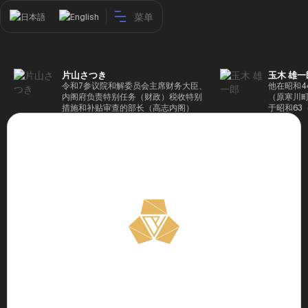
菜单
日本語
English
片山さつき
玉木 雄一
令和7参议院和解委员会主席财务大臣、
他在昭和4
内阁府负责特别任务（财政）税收特别
（原寒川
措施和补贴审查的部长（高志内阁）
于昭和63
成5年（1
院，同年加
（1997
生院（肯尼迪
正在竞选第
70,17
后，他在第
109,86
46届众议
赢得第二个
47届众议
并在平成2
任期进步
代理秘书长
第48届众
票，并当
希望党正
代表选举。