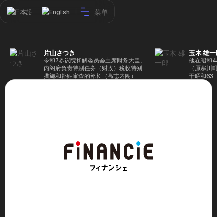
菜单
日本語
English
片山さつき
玉木 雄一
令和7参议院和解委员会主席财务大臣、
他在昭和4
内阁府负责特别任务（财政）税收特别
（原寒川
措施和补贴审查的部长（高志内阁）
于昭和63
成5年（1
院，同年加
（1997
生院（肯尼迪
正在竞选第
70,17
后，他在第
109,86
46届众议
赢得第二个
47届众议
并在平成2
任期进步
代理秘书长
第48届众
票，并当
希望党正
代表选举。