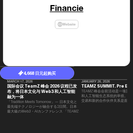
年（201
Financie
至9月）全
民民主党通
并成为代表
3（202
Website
众议院选举
为众议员到
2025.0
在职1997
东第一司）2
易监督委员会 
大阪国税局总
2005/
2005/7 
4,668 日元起购买
MARCH 17, 2026
JANUARY 26, 2026
国际会议 TeamZ 峰会 2026 议程已发
TEAMZ SUMMIT. Pre Eve
布，将日本文化与 Web3 和人工智能
TEAMZ 峰会会前活动是一项旨在
和人工智能生态系统的举措。由于
融为一体
交易和新的合作伙伴关系是面对
「Tradition Meets Tomorrow」— 日本文化と
此TEAMZ将在本次活动之前举
最先端テクノロジーが融合する2日間。日本
限的交流会议，以在轻松的氛围
最大級のWeb3・AIカンファレンス 「TEAMZ
的交流。
Summit 2026」 が、2026年4月7日・8日に
東京・八芳園にて開催されます。今年のテー
マは 「Tradition Meets Tomorrow」。日本の
伝統文化と最先端のテクノロジーが融合す