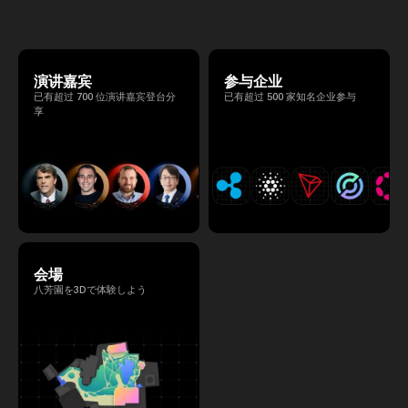
る、特別な2日間となります。このたび、公
式アジェンダが公開されました。（※登壇者
のスケジュール等の都合により、開催までに
内容が変更となる可能性があります。）
演讲嘉宾
参与企业
已有超过 700 位演讲嘉宾登台分
已有超过 500 家知名企业参与
享
会場
八芳園を3Dで体験しよう