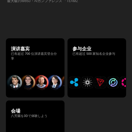
最大級のWeb3・AIカンファレンス 「TEAMZ
的交流。
Summit 2026」 が、2026年4月7日・8日に
東京・八芳園にて開催されます。今年のテー
マは 「Tradition Meets Tomorrow」。日本の
伝統文化と最先端のテクノロジーが融合す
る、特別な2日間となります。このたび、公
式アジェンダが公開されました。（※登壇者
のスケジュール等の都合により、開催までに
内容が変更となる可能性があります。）
演讲嘉宾
参与企业
已有超过 700 位演讲嘉宾登台分
已有超过 500 家知名企业参与
享
会場
八芳園を3Dで体験しよう