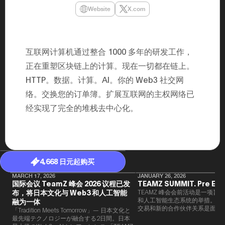
年（201
Website
X.com
至9月）全
民民主党通
并成为代表
3（202
众议院选举
互联网计算机通过整合 1000 多年的研发工作，
为众议员到
2025.0
正在重塑区块链上的计算。现在一切都在链上。
在职1997
HTTP。数据。计算。AI。你的 Web3 社交网
东第一司）2
易监督委员会 
络。交换您的订单簿。扩展互联网的主权网络已
大阪国税局总
2005/
经实现了完全的堆栈去中心化。
2005/7 
4,668 日元起购买
MARCH 17, 2026
JANUARY 26, 2026
国际会议 TeamZ 峰会 2026 议程已发
TEAMZ SUMMIT. Pre Eve
布，将日本文化与 Web3 和人工智能
TEAMZ 峰会会前活动是一项旨在
和人工智能生态系统的举措。由于
融为一体
交易和新的合作伙伴关系是面对
「Tradition Meets Tomorrow」— 日本文化と
此TEAMZ将在本次活动之前举
最先端テクノロジーが融合する2日間。日本
限的交流会议，以在轻松的氛围