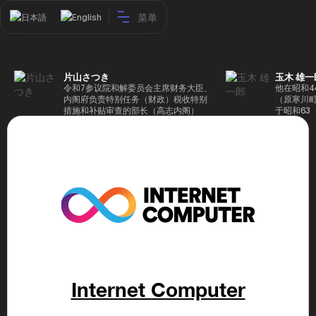
菜单
日本語
English
片山さつき
玉木 雄一
令和7参议院和解委员会主席财务大臣、
他在昭和4
内阁府负责特别任务（财政）税收特别
（原寒川
措施和补贴审查的部长（高志内阁）
于昭和63
成5年（1
院，同年加
（1997
生院（肯尼迪
正在竞选第
70,17
后，他在第
109,86
46届众议
赢得第二个
47届众议
并在平成2
任期进步
代理秘书长
第48届众
Internet Computer
票，并当
希望党正
代表选举。