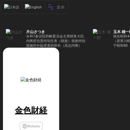
菜单
日本語
English
片山さつき
玉木 雄一
令和7参议院和解委员会主席财务大臣、
他在昭和4
内阁府负责特别任务（财政）税收特别
（原寒川
措施和补贴审查的部长（高志内阁）
于昭和63
成5年（1
院，同年加
（1997
生院（肯尼迪
正在竞选第
70,17
后，他在第
109,86
46届众议
赢得第二个
47届众议
并在平成2
任期进步
金色財経
代理秘书长
第48届众
票，并当
希望党正
Website
代表选举。