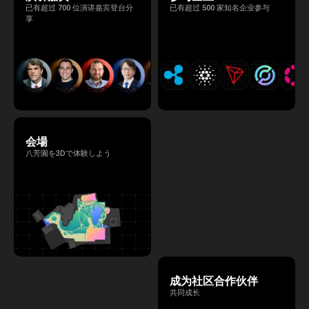
已有超过 700 位演讲嘉宾登台分
已有超过 500 家知名企业参与
享
会場
八芳園を3Dで体験しよう
成为社区合作伙伴
共同成长