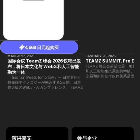
年（201
至9月）全
民民主党通
并成为代表
3（202
众议院选举
为众议员到
2025.0
在职1997
4,668 日元起购买
东第一司）2
易监督委员会 
MARCH 17, 2026
JANUARY 26, 2026
大阪国税局总
国际会议 TeamZ 峰会 2026 议程已发
TEAMZ SUMMIT. Pre Eve
2005/
布，将日本文化与 Web3 和人工智能
TEAMZ 峰会会前活动是一项旨在
2005/7 
和人工智能生态系统的举措。由于
融为一体
交易和新的合作伙伴关系是面对
「Tradition Meets Tomorrow」— 日本文化と
此TEAMZ将在本次活动之前举
最先端テクノロジーが融合する2日間。日本
限的交流会议，以在轻松的氛围
最大級のWeb3・AIカンファレンス 「TEAMZ
的交流。
Summit 2026」 が、2026年4月7日・8日に
東京・八芳園にて開催されます。今年のテー
マは 「Tradition Meets Tomorrow」。日本の
伝統文化と最先端のテクノロジーが融合す
る、特別な2日間となります。このたび、公
式アジェンダが公開されました。（※登壇者
のスケジュール等の都合により、開催までに
内容が変更となる可能性があります。）
演讲嘉宾
参与企业