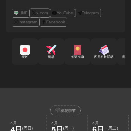
LINE
x.com
YouTube
Telegram
Instagram
Facebook
概述
机场
签证指南
四月科技活动
商务
樱花季节
4月
4月
4月
4日
5日
6日
(周日)
(周一)
（周二）