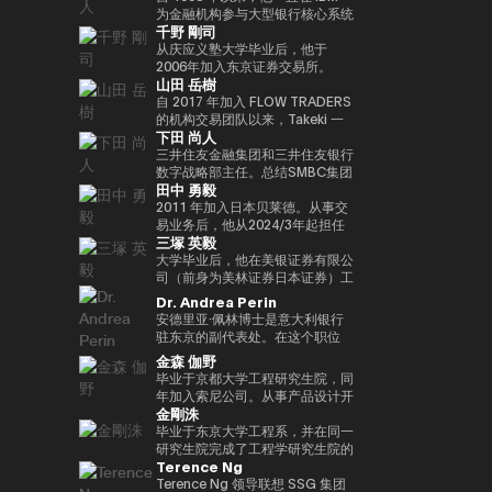
实验室，这是一个课后数字实验
Turpin是一位经验丰富的高管，作
经济学研究生院CARF的受邀研究
在加入MUIP之前，他曾在独立风
为金融机构参与大型银行核心系统
千野 剛司
室，旨在培养发散思维和设计思维
为连续创业者和投资者活跃了超过
员。翻译内容包括 “比特币和区块
险投资公司Global Brain参与国内
开发和咨询服务。在微软工作后，
等技能，而这些技能在传统教育体
35年，并成功退出多次。基于这
链：支持加密货币的技术”（NTT
和国际创业投资和CVC管理。在
他参与了三菱日联金融集团的创新
从庆应义塾大学毕业后，他于
系中并不受到重视。他还是
一往绩，成立了位于波多黎各的家
Publishing）和 “掌握以太坊——
此之前，他在索尼担任品类经理，
业务并领导了DX项目。在AU
2006年加入东京证券交易所。
山田 岳樹
ThinkBlaze的创始人，
族办公室Transform Capital。他
构建智能合约和去中心化应用程
经营海外业务，负责为技术投资和
Financial Holdings担任执行官、
2008年金融危机后，他参与了债
ThinkBlaze是Outblaze的研究部
也被称为比特币的早期投资者和思
序”（O'Reilly Japan）。合著了
合资设立以及零售能源业务等新业
首席数字官和IT总经理以及微软的
务违约管理流程改进项目，领导了
自 2017 年加入 FLOW TRADERS
门，负责研究技术中具有社会意义
想领袖（思想领袖），他参与了包
《Web3的未解决问题》（日经英
务项目提供资金。
业务执行官兼金融创新部门经理之
日本证券清算组织的场外衍生品
的机构交易团队以来，Takeki 一
下田 尚人
的问题。自2018年以来，Yat一直
括以太坊和泰达币在内的重大区块
国石油公司）和《13人对Web3加
后，他目前担任现任职务。通用公
（信用违约互换和利率互换）结算
直为机构投资者提供流动性服务，
是游戏行业使用区块链和NFT（不
链项目的初始营销和咨询。由于这
密资产的未来预测》（朝日新闻出
司协会 FINOVATORS 成立。
项目，并负责日本交易所集团清算
通过大宗交易覆盖包括 ETF、国
三井住友金融集团和三井住友银行
可替代代币）的早期支持者。人们
些成就，它被CNBC称为 “加密教
版社）。
2021年被任命为日本区块链协会
结算领域的业务规划。自2016年
际债券及数字资产在内的多种资产
数字战略部主任。总结SMBC集团
田中 勇毅
认为，这将使游戏玩家能够真正拥
父（加密教父）”。BitAngels 于
理事。毕业于同志社大学，在东京
以来，我一直在PWCJapan首席
类别，工作地点涵盖新加坡及香
在数字资产方面的工作。日本银行
有游戏中的资产和数据，进而拥有
2013 年共同创立，BitAngels
大学完成了第17次EMP。
执行官办公室（企业规划）支持领
港。 他同时负责日本业务的整体
结算与结算服务局顾问，任期至
2011 年加入日本贝莱德。从事交
价值本身。Yat 对去中心化应用程
Fund 1 于 2014 年共同创立。该
导团队的战略讨论。2018/7年，
发展，与日本国内的机构投资者、
2025/6。结算与结算管理局利用
易业务后，他从2024/3年起担任
三塚 英毅
序和数字资产的潜力有了清晰的认
基金以以太坊众筹中以每枚代币
他加入了运营全球加密资产交易所
ETF 发行方、交易平台、证券交
新技术（Project Agora等）参与
贝莱德全球市场经理，负责监督交
识，很快带领 Animoca Brands
30美分的价格投资100万美元而闻
Kraken的Payward, Inc.（美
易所以及加密资产交易所保持密切
规划和推广先进的结算项目，以及
易、证券借贷和现金管理。他还曾
大学毕业后，他在美银证券有限公
在区块链、游戏、NFT 和开放的
名。图尔平也是2015年开发了 “比
国），并为金融服务局的注册做出
合作。 FLOW TRADERS 已连续
关于人工智能对金融系统的影响的
在日本的数字战略领域工作。自
司（前身为美林证券日本证券）工
元宇宙中占据了领导地位。
特币四季模型（比特币的四季）”
了贡献。从2020/3年起，他就任
多年获得东京证券交易所颁发的
国际研究。他还参与了各种国际政
2025 年 1 月起，他还担任全球产
作，在法国巴黎银行证券有限公司
Dr. Andrea Perin
Animoca Brands已经开发了多个
的人，他于2024年由天马出版社
公司在日本的代表。2022/7 年，
“最佳做市商”奖项。作为一家上市
策讨论机构，例如国际清算银行结
品解决方案部，负责监督同一部门
担任多个职位后，他成为全球市场
安德里亚·佩林博士是意大利银行
以NFT为中心的子公司和产品组，
出版的《比特币超级周期》一书获
他就任币安驻日本代表。完成了牛
公司，FLOW TRADERS 亦积极参
算市场基础设施委员会
的过渡管理。
管理部的首席运营官。在Web3公
驻东京的副代表处。在这个职位
还投资了540多家区块链相关公
得了高度赞誉，并因准确预测
津大学工商管理硕士（MBA）学
与包括现货加密资产及加密资产
（CPMI）、七国集团数字支付专
司Animoca Brands Co., Ltd.成
上，我负责日本、韩国、台湾、澳
金森 伽野
司，以建立世界上最大的区块链投
2024/11年初比特币的历史高点更
位。
ETF 在内的数字资产流动性提
家组（2023年联席主席）、金融
立时担任首席运营官后，他自
大利亚和新西兰的经济政策讨论和
毕业于京都大学工程研究生院，同
资组合之一。迄今为止，Yat先生
新而受到关注。在进入数字资产领
供，致力于连接传统金融与数字资
稳定委员会（FSB）创新网络和
2024/3年以来一直担任现任职
宏观经济和金融趋势的分析。我们
年加入索尼公司。从事产品设计开
获得了许多荣誉，并被世界经济论
域之前，他创立了Market
产行业。
BIS/中央银行CBDC小组。在日本
务。
还努力通过与当地金融和监管机
金剛洙
发、产品策划和营销工作。之后，
坛选为 “明日全球领袖” 之一，在
Wire（现为GlobeNewsWire）。
银行，他还先后担任过长崎分行经
构、机构投资者和商界的对话，增
我以互联网证券和经验丰富的客户
毕业于东京大学工程系，并在同一
DHL/SCMP大奖中被选为 “年度青
该公司目前是阿波罗环球管理旗下
理、香港办事处经理、金融机构局
进对意大利经济的理解，进一步加
体验、CX策略推广等方式推出了
研究生院完成了工程学研究生院的
年企业家”，并被Cointelegraph
的一个业务部门，规模约为5亿美
国际科科长（负责巴塞尔监管）、
强两国之间的经济和金融关系。他
Terence Ng
一项新的金融科技业务。于2022
课程。加入花旗证券有限公司，从
评选为 “区块链行业值得关注的
元。此外，作为消费互联网早期营
国际局规划师等职务。在财务省，
在中央银行、银行监管机构以及包
年加入索尼银行，目前正在以索尼
事日本政府债券和利率衍生品的交
Terence Ng 领导联想 SSG 集团
100位人物”。此外，Yat先生是一
销的先驱，他参与了数十个著名互
他作为国际组织司的规划官负责国