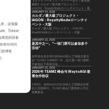
【ネットワーキング・ディナーあり / 参加費
無料】カルダノ最大級プロジェクト・
IAGON：RoyaltyNodeローンチイベント - 東
京
JANUARY 23, 2026
カルダノ最大級プロジェクト・
IAGON：RoyaltyNodeローンチイ
以来，这项服
ベント - 大阪
​カルダノ最大級プロジェクト・IAGON：
、Trezor
RoyaltyNodeローンチイベント - 大阪
外，如果您的设备
JANUARY 22, 2026
是其中之一。“一张门票可以参加多个
你有任何问
活动”
们的博客
在即将在东京举行的Web3和人工智能主要活
费。
动 “TEAMZ SUMMIT” 中，您只需一张门票即
可参加以下所有活动。
JANUARY 22, 2026
2026 年 TEAMZ 峰会与 WaytoAGI 签
署合作协议
4月8日，由WaytoAGI主办的人工智能会议将
在八宝园举行。TEAMZ 峰会门票持有人可以
免费参加