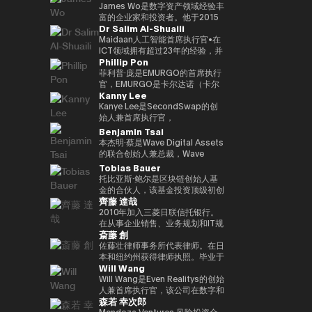
监管的金融体系发表见解。
织 “Women Who Crypto”。
我们正在与在知识产权行业、建筑
人工智能时代的新金融平台 “Neo
下，在3年内投资100多家区块链
宗商品有限公司首席运营官、三井
James Wo是数字资产领域经验丰
行业、零售行业等领域开展先进举
Crypto Bank” 的概念，我们的目
初创公司的目标。到目前为止，投
物产总部产品市场经理、数字资产
富的企业家和投资者。他于2015
Dr Salim Al-Shuaili
措的大型公司认真推进一项利用
标是整合加密资产资金管理、贷款
资组合包括300多个项目，包括
市场专职总监。数字大宗商品总裁
年创立了DFG，管理的资产超过
Web3 的共同创造项目。
基础设施和可编程金融应用程序。
Mysten Labs（Sui）、Gunzilla
兼首席执行官，三井物产株式会社
10亿美元。他还是Ledger、
Maidaan人工智能首席执行官•在
展望人工智能代理参与经济活动的
和Peaq Network，这些项目显示
企业发展部主任，于2023/12年离
Coinlist、Circle和ChainSafe等
ICT领域拥有超过23年的经验，并
Phillip Pon
未来，我们正在努力建立基于区块
了对变革性技术的敏锐见解。除了
开三井物产株式会社，目前担任现
公司的早期投资者。它也被称为
获得了ICT（AI/DX）领域的博士
链的下一代金融基础设施。
提供资金外，Budki还是一位享誉
任职务。熟悉全球大宗商品交易。
Polkadot和Kusama Network的
学位（PhD）•全球人工智能大使
菲利普·庞是EMURGO的首席执行
全球的演讲者，曾在世界经济论坛
早期投资者和支持者，并通过资本
（责任人工智能全球理事会/美
官，EMURGO是卡尔达诺（卡尔
Kanny Lee
和币安区块链周等国际活动中登
分配、捐赠和对平行链拍卖的积极
国）•国际全球ICT联合会
达诺）区块链的联合创始组织之
台。他对市场趋势和区块链传播的
支持，继续为生态系统做出重大贡
（IFCGICT/美国/美国）专业会员
一。EMURGO正在促进区块链技
Kanye Lee是SecondSwap的创
看法引起了《泰晤士报》、
献。
•国际电联认证人工智能审计师
术和资产代币化的商业传播。作为
始人兼首席执行官，
《CoinDesk》和《中东企业家》
（注册人工智能审计师）•世界人
首席执行官，Philip负责监督
SecondSwap是一个去中心化市
Benjamin Tsai
等主要媒体的关注。此外，通过社
工智能理事会（加拿大）认证首席
EMURGO的总体战略方向和全球
场，可以对锁定代币和流动性较低
本杰明·蔡是Wave Digital Assets
交媒体上的积极沟通，其影响力进
人工智能官（首席人工智能官）)
运营，并领导通过投资、合作伙伴
的资产进行二次交易。 作为首席
的联合创始人兼总裁，Wave
一步扩大。它强调Web3的长期潜
• 海湾学院董事会（董事会）成员
关系和基础设施开发将传统金融与
执行官，坎耶先生监督
Digital Assets是一家在美国证券
Tobias Bauer
力，而不是短期利润，并正在促进
• 阿曼商会数字经济和人工智能委
区块链连接起来的工作。
SecondSwap战略愿景和产品开
交易委员会（SEC）注册的数字资
托比亚斯·鲍尔是区块链创始人基
对重新定义世界应有方式的初创企
员会成员 • GCC（海湾合作）会
发的执行，并正在促进创新，以增
产管理公司。他负责监督公司的产
金的合伙人，该基金投资顶级初创
业的投资。 基于 “Web3 是未来”
议）人工智能项目和人工智能国际
加Web3市场的可持续流动性和可
品开发和交易。他会说三种语言，
齊藤 達哉
公司并建立企业。他是500家初创
的坚定信念，Budki 是去中心化技
奖评审团成员 • 大学和学术顾问委
及性。
母语是虚拟货币，也是传统金融领
公司、APX、PlugandPlay、纽约
2010年加入三菱日联信托银行。
术发展的重要推动力。**Vineet
员会成员（SQU、AOU、索哈尔
域的资深人士。Ben在新加坡美林
NUMA和Alchemist Accelerator
在从事企业销售、业务规划和IT规
Budki（Vineet Budki）**是一位
大学）• 在全球首席信息官峰会
大宗商品公司拥有超过15年的高
斎藤 創
的创业导师，也是Republic的风
划之后，金融科技促进办公室于
行业代表，他通过战略投资和全球
（泰国，2022年）上获得数字化
级领导经验，并曾担任该公司的首
险合伙人。他曾在Chin
2016年成立，是三菱日联信托银
佐藤壮律师事务所代表律师。在日
思想领导力推动Web3领域的增
转型激励奖 • 全球首席信息官峰会
席执行官。此外，在Alliance
Accelerator的投资团队工作，
行数字战略规划和推广的第一位负
本和纽约州获得律师执照。毕业于
长。 作为专门从事1亿美元加密资
（阿塞拜疆，于（2023 年）获得
Bernstein，他负责监督东京、香
Will Wang
Chin Accelerator是SOSV在中国
责人。作为 “连续内部企业家（连
东京大学法学院和纽约大学法学
产的基金Sigma Capital的首席执
影响力开拓者奖 • 参与国家级人工
港、新加坡、首尔和台北的盈利分
运营的全球精英加速器项目，管理
续内部企业家）”，他将推出一个
院。在西村朝日律师事务所主要从
Will Wang是Even Realitys的创始
行官，他设定了在对去中心化生态
智能项目并促进技术本地化 • 提供
销团队，领导业务战略。Ben曾投
的资产管理规模超过9.07亿美元。
信息银行平台 “Dprime”、一个数
事金融领域（证券化、基金、衍生
人兼首席执行官，该公司在数字和
系统的坚定承诺下，在3年内投资
有关人工智能和数据 DX 的专业培
资并指导过南加州的早期创业公
森若 幸次郎
此外，他在泰国为德国政府工作，
字证券平台 “Progmat”、一个稳
品等）业务之后，目前的办公室于
物理世界交汇的领域开发下一代显
100多家区块链初创公司的目标。
训 • 领导并参与了多个项目与电子
司。他拥有多个证券执照，并获得
并作为NSTF招聘会的共同组织者
定币平台 “Progmat Coin”、一个
2015年独立成立。它专门研究
示型智能眼镜。成立于 2023 年，
Mendoza Ventures 风险投资合