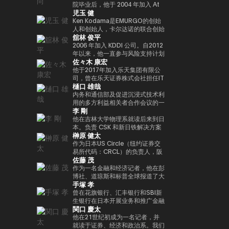
人兼总裁外，我们还投资于有前途
院毕业后，他于 2004 年加入 At
Web3 基础设施的基石。渡边职业
児玉 健
的日本初创企业，这些初创公司有
Movie Co., Ltd.同年，他就任导
生涯的一个重要里程碑是与索尼集
望作为涩谷区政府发起的涩谷创业
演，负责制作电影和电视剧以及开
Ken Kodama是EMURGO的创始
团合作，通过 Sony Block
支持计划的顾问以及X&KSK的合
展新业务。龟尾株式会社成立于
人和创始人，卡尔达诺的联合创始
Solutions Labs 共同开发了以太
舘林 俊平
作伙伴。 他还以天使投资者的身
2007年，担任总裁兼首席执行官
人之一，也是世界领先的区块链平
坊二层（Layer-2）区块链——
份活跃，投资了60多家公司，尤
一职。他于2021年从公司退休，
台之一。凭借在加密货币和区块链
2006 年加入 KDDI 公司。自2012
Soneium。这一举措将日本的区
其以Zynga的联合创始人而闻名。
成为金融家有限公司的代表董事兼
领域超过十年的经验，他通过深厚
年以来，他一直参与风险支持计划
块链技术定位在消费娱乐、人工智
佐々木 康宏
2021年，它被《商业内幕》选为
首席执行官，该公司于2019年与
的专业知识和长期愿景考虑了该行
KDDI_Labo、风险投资基金和
能和大众普及的交汇点。 在代币
“前100名种子投资者” 之一。
ThirdVerse有限公司共同成立。
业的发展。他的使命是通过区块链
KDDI开放创新基金，主要负责体
他于2017年加入乐天集团有限公
化数字资产和现实世界金融领域，
他的书是《元界与网络3》（MDN
技术重新定义信任和价值的概念，
育、娱乐、XR和Web3领域的投
司，曾在乐天证券株式会社担任IT
渡边主导了与 SBI Holdings 的战
樋口 雄哉
公司）。
加速实现下一代金融创新。Ken总
资和联盟。自2025/4以来，他一
部门经理兼金融科技部副总经理，
略合作伙伴关系，以推进创新基础
部设在新加坡，领导EMURGO考
直担任现任职务。
自2018/9以来一直担任该公司的
内务和通信部及促进沉浸式技术利
设施建设，其中包括完全合规的日
虑发展全球金融价值链，并考虑加
现任职务。目前，正在推广各种措
用的多方利益相关者合作会议的一
元稳定币，以及针对代币化股票和
李 剛
入专注于技术和创新投资的风险投
施，以帮助提高整个国内加密资产
名成员在大学毕业后在一家信用卡
现实世界资产（RWA）优化的区
资基金Taisu Ventures的投资委
行业的安全水平。毕业于东京工业
公司找到了一份工作。我在 2006
他在吉林大学物理系就读后来到日
块链开发。
员会。
大学研究生院。
年转到了雅虎，在制定业务战略和
本。负责 CSK 和新日铁解决方案
榊原 健太
负责媒体和广告领域的支付/银行
的思科网络的设计和建设。2009
服务方面积累了丰富的经验。他被
年，他创立了网星并担任总裁兼首
作为日本US Circle（纽约证券交
借调到日本网络银行（现为
席执行官一职。自成立以来，它一
易所代码：CRCL）的负责人，阪
佐藤 茂
PayPay银行），启动了商业金融
直专注于国际通信网关业务，并一
木原健太负责监督日本的业务战略
服务，并从事企业管理和营销业
直在利用支付x技术的力量进行市
和市场发展。它促进了国内合作伙
作为一名金融和经济记者，他在彭
务。他还负责Megabank和雅虎之
场创造和行为创新。
伴关系的建设和生态系统的扩展，
博社、道琼斯和标普全球报道了大
手塚 孝
间的数字营销子公司（JV）的董
并领导了USDC的国内扩张，这是
约18年的金融市场和大宗商品领
事。之后，他在DeNA和
日本新监管框架下批准的第一个稳
域。他作为日本CoinDesk的创始
曾在花旗银行、汇丰银行和SBI新
MobilityTechnologies（现为
定币。在加入 Circle 之前，他曾
成员参与了此次发布会，并担任了
生银行在日本开展业务和推广金融
関口 慶太
GO）从事MaaS业务，并参与了
在 Google Payments 担任合作
4年的主编。他于2025/1年加入日
IT项目。之后，他监督了谷歌日本
GO的发布阶段。实施了多个项目
伙伴关系和业务发展方面的领导职
本超级队，担任业务发展支持经
的销售，并以字节跳动
他在21世纪初成为一名记者，并
负责人。2021年加入NEC后，他
务。他促进了与代表日本的支付和
理，自2026/1年以来一直担任现
（TikTok）副总裁的身份领导了
就读于证券、经济和政治系。我们