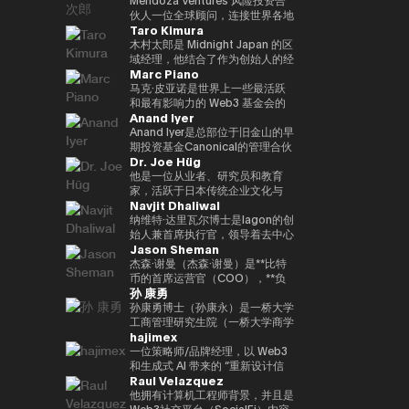
到目前为止，投资组合包括300多
政务、数字化转型、人工有关情报
了加州大学伯克利分校的工程学士
帮助学生建立职业生涯，该博览会
功能性的NFT平台 “Progmat
Web3、金融科技、元界和初创公
Even Reality “技术不应走到最前
伙人一位全球顾问，连接世界各地
个项目，包括Mysten
和第四次工业革命（采矿、智慧城
学位和加州大学洛杉矶分校安德森
Taro Kimura
吸引了110万名参观者。过去，我
UT”，以及一个有许多组织成员的
司。他的书包括《NFT 教科书》
沿；它应该悄悄地支持人们的日常
的家族办公室、风险投资公司和科
Labs（Sui）、Gunzilla和Peaq
市、医疗保健、教育、旅游、农
管理学院的工商管理硕士学位。我
曾在9个国家的15个城市生活过，
“数字资产共同创造联盟”。2022
和《提前阅读！元界和非同质化代
生活。” 它基于以人为中心（以人
技公司，以促进下一代人工智能和
木村太郎是 Midnight Japan 的区
Network，这些项目显示了对变
业、物流/运输、风险和危机管
目前在同一所大学教授加密货币金
并且精通中文、英语和德语。
年，宣布通过多家金融机构、交易
币” 等。他曾担任日本区块链协会
为中心）的理念。这一理念也反映
Web3 创新。他是门多萨风险投资
域经理，他结合了作为创始人的经
革性技术的敏锐见解。除了提供资
理、媒体领域）• 参加了各种国际
融。
Marc Piano
Tobias以优异成绩获得了新加坡
所和软件公司的投资，数字资产基
顾问、日本STO协会审计师、日
在广受好评的 Even G1 和 G2 显
公司的风险合伙人，该公司投资于
验、企业进入市场 (GTM) 领导层
金外，Budki还是一位享誉全球的
和国内会议、峰会、研讨会和活动
国立大学和清华大学的管理学硕士
础设施业务将成为一家独立公司，
本元界综合公司协会审计师、金融
示屏智能眼镜的设计中。 在这些
位于波士顿和旧金山的人工智能、
和国际业务经验。目前，他负责监
马克·皮亚诺是世界上一些最活跃
演讲者，曾在世界经济论坛和币安
• 作为作者参与研究论文、书籍、
+CEMS管理硕士学位，以及因斯
并于2023/10年度成为该公司的代
科技协会资本市场部秘书处、
产品中，人工智能是实时工作的，
金融科技和网络安全领域，还担任
督Midnight在日本市场的战略，
和最有影响力的 Web3 基金会的
区块链周等国际活动中登台。他对
杂志和媒体节目
Anand Iyer
布鲁克管理中心和西南财经大学的
表。8项专利注册。
HashPort审计师和前bitFlyer外部
自然会支持重要的对话，创造人们
总部位于瑞士和非洲的专门从事人
并正在促进GTM、企业协作、社
独立董事（独立唱片总监）和顾
市场趋势和区块链传播的看法引起
管理和法律学士学位。
董事。《海外钱伯斯亚太》、《最
可以阐明想法、自信地沟通以及专
工智能和Web3领域的风险投资公
区发展和生态系统传播。在迄今为
问。在数字资产生态系统的顶层，
Anand Iyer是总部位于旧金山的早
了《泰晤士报》、《CoinDesk》
佳律师律师》和《Legal500》均
注于工作和日常生活中的 “当下”
司CV VC的顾问。目前，他参与
止的职业生涯中，我积累了在快速
值得信赖的是，它可以监督治理、
期投资基金Canonical的管理合伙
和《中东企业家》等主要媒体的关
Dr. Joe Hüg
被评为日本金融科技律师。
的体验。
支持全球10多家公司的风险投
成长的初创公司和跨国公司的经
合规和长期可持续性。Marc 的职
人，专注于投资人工智能、机器人
注。此外，通过社交媒体上的积极
资。此外，他还担任联合国：
验。作为 Mycel 的联合创始人，
业生涯以法律为基础，此前曾在一
和加密资产等前沿技术。艾尔是一
他是一位从业者、研究员和教育
沟通，其影响力进一步扩大。它强
Block（拉脱维亚）、WAIB摩纳
他领导了全球 GTM、合作伙伴关
家大型离岸律师事务所担任法律顾
位在硅谷拥有多年经验的资深人
家，活跃于日本传统企业文化与
调Web3的长期潜力，而不是短期
Navjit Dhaliwal
哥峰会（摩纳哥）、VI3NNA 大会
系、投资者支持和下一代互操作性
问（法律顾问），并积极担任该公
士。他的职业生涯始于 2005 年在
Web3 和 AI 等尖端技术交汇的领
利润，并正在促进对重新定义世界
（奥地利）、世界风险论坛（奥地
基础设施协议的运营。在进入
司全球 Web3 业务的核心设计
微软担任产品经理，然后创立了
域。在信息管理创新专业大学
纳维特·达里瓦尔博士是Iagon的创
应有方式的初创企业的投资。 基
利）等区块链和创新领域的国际会
Web3 行业之前，他曾在
师。作为该领域的权威，它受到主
Trusted。该公司于2018年被上
（IU）担任创业实践教授期间，作
始人兼首席执行官，领导着去中心
于 “Web3 是未来” 的坚定信念，
Jason Sheman
议的大使，并参与连接世界各地创
LinkedIn 担任全球企业销售总
要法律目录的高度重视。凭借如此
市公司Care收购。之后，他们加
为TEDxInnovationU的首席组织
化云服务行业。达里瓦尔博士拥有
Budki 是去中心化技术发展的重要
业生态系统的活动。在2013年完
监，与日本主要跨国公司建立战略
扎实的法律界背景和多年的一线咨
入了光速，并作为风险合伙人参与
者和被许可人，她还促进跨代和跨
创立和经营多家成功公司的经验，
杰森·谢曼（杰森·谢曼）是**比特
推动力。
成哈佛商学院（PLD）学业后，他
合作伙伴关系，并推动大规模的
询经验，Marc拥有罕见的监管策
了Phantom、Alchemy、
领域的知识共享。通过为三菱和富
例如Mjösa Tannklinikk、Arbo
币的首席运营官（COO），**负
孙 康勇
获得了研究生资格。
SaaS 实施项目。它还参与了生态
略师和董事会级州长的双重职位。
Arbitrum和Mysten等区块链相关
士通等跨国公司提供咨询经验，积
Lab AS和CanPol AS，是一位久
责监督代表加密资产行业的消费平
系统的发展，例如dYdX、SEI、
Marc的专业知识也得到了他对行
公司。作为教育背景，他获得了普
累有关企业创新和数字化转型
经考验的连续创业者。我曾就读于
台的整体全球运营。他在公司工作
孙康勇博士（孙康永）是一桥大学
EclipseFi和Umi Network。我出
业知识基础的重大贡献的支持。除
渡大学的计算机工程学位。
（DX）的实用知识。从中小型企
波兹南医科大学和麦克马斯特大
了8年以上，支持亚洲、中东、欧
工商管理研究生院（一桥大学商学
hajimex
生在日本，在印度尼西亚长大，会
了为英格兰和威尔士律师协会（英
业到大型企业，我们提供了支持，
学，并获得了牙科博士（博士学
洲和美国等地区的业务扩张，并在
院，ICS）的副教授，该学院是日
说三种语言：英语、日语和印尼
格兰和威尔士律师协会）（2020-
在利用我们的文化优势的同时，战
位）和医学学士学位。
Bitcoin.com的国际增长中发挥了
本领先的全球管理教育机构之一。
一位策略师/品牌经理，以 Web3
语。从上智大学毕业后，她在
2023）共同创立了 “区块链法律事
略性地引入新技术。此外，通过在
重要作用。杰森曾参与总部设在东
**明尼苏达大学卡尔森管理学院战
和生成式 AI 带来的 “重新设计信
Raul Velazquez
NTT Communications从事全球
务/监管指南”（2020-2023）外，
创始人研究所和Techstars等国际
京的Bitcoin.com成立之初，他顺
略管理（战略管理）博士（博士）
任、价值和智能” 为主题，探索技
网络运营工作，然后将自己的职业
他还为英属维尔京群岛 “信托和基
加速器的指导经验，他还在连接日
应了公司的发展，领导了向目前全
检索到**。研究和教育领域侧重于
术与社会结构的交汇点。作为涩谷
他拥有计算机工程师背景，并且是
生涯扩展到企业解决方案和Web3
金会中的加密资产”（2024）章节
本创业生态系统与全球市场方面发
球数百万人使用的自托管钱包和
人工智能战略、数字创新和数字化
Web3大学的校长，他认为区块链
Web3社交平台（SocialFi）内容