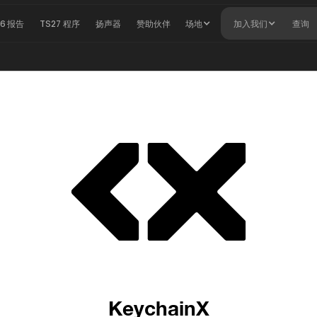
26 报告
TS27 程序
扬声器
赞助伙伴
场地
加入我们
查询
KeychainX