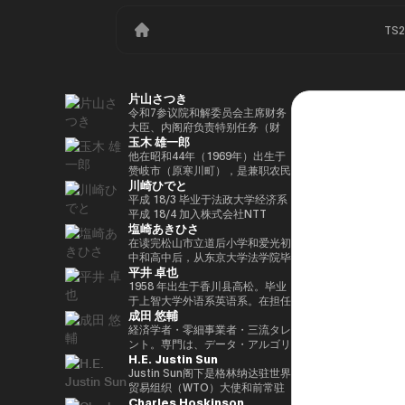
TS
片山さつき
令和7参议院和解委员会主席财务
大臣、内阁府负责特别任务（财
玉木 雄一郎
政）税收特别措施和补贴审查的部
长（高志内阁）
他在昭和44年（1969年）出生于
赞岐市（原寒川町），是兼职农民
川崎ひでと
的长子，他于昭和63（1988）毕
业于高松高中，平成5年（1993
平成 18/3 毕业于法政大学经济系
年）毕业于东京大学法学院，同年
平成 18/4 加入株式会社NTT
塩崎あきひさ
加入财政部 ※1 平成9年（1997
DOCOMO 平成 29/8 众议院议员
年），在平成完成哈佛大学研究生
川崎二郎秘书 玲和 3/10 在第 49
在读完松山市立道后小学和爱光初
院（肯尼迪学院）Isei
届众议院大选中首次当选 玲和
中和高中后，从东京大学法学院毕
平井 卓也
17（2005），正在竞选第 44 届
6/10 在第50届众议院大选中连任
业后，他是长岛/小野/常松律师事
众议院选举。在获得70,177张选
玲和 6/11 内务通信国会副大臣
务所的合伙人律师。2021年，他
1958 年出生于香川县高松。毕业
票但以浪人身份失败了4年之后，
（第二届石原内阁） Reiwa 7/10
在众议院大选（爱媛县第一区）中
于上智大学外语系英语系。在担任
成田 悠輔
他在第45届众议院选举中获得了
数字部长议会副部长、内阁府议会
首次当选。前国会卫生、劳工和福
电通株式会社、西日本广播公司等
109,863张选票，在平成
副部长（第一届高中内阁） 玲和
利部副部长。在党内，在经历过副
公司的总裁兼代表董事后，他在
経済学者・零細事業者・三流タレ
24（2012）第46届众议院选举中
8/2 数字部长议会副部长、内阁府
秘书长的经历后，他成为国会对策
2000年的第42届众议院选举中首
ント。専門は、データ・アルゴリ
H.E. Justin Sun
获得79,153张选票，赢得第二个
议会副部长（第二届高中内阁）
委员会副主席。情报战略部、科
次当选。从那时起，他已经连续
ズム・ポエム・思想を組み合わせ
任期，在平成26（2014）第47届
学、技术和创新战略部以及
10次当选。他先后担任过自民党
たビジネスと公共政策の想像とデ
Justin Sun阁下是格林纳达驻世界
众议院选举中获得78,797张选
AI/Web3小组委员会的秘书负责
经济、工业和总务部主席、政治事
ザイン。多分野の学術誌・学会に
贸易组织（WTO）大使和前常驻
Charles Hoskinson
票，并在平成28（2016）民主党
人。
务研究委员会副主席、内阁府（负
研究を発表、多くの企業や自治体
代表，世界领先的区块链和