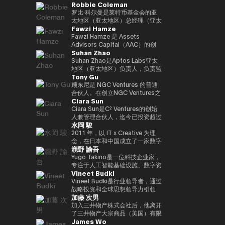
Robbie Coleman
负责新的数字服务业务，例如
金融科技公司的战略联盟，除了负
任职务。
日本的业务增长。目前，作为
与Kabutocho、Kasumigaseki和
web3、生物识别、元宇宙和秘密
责产品合作和市场战略规划外，他
Startale Japan的首席执行官兼首
Nagatacho一起从多角度报道金
罗比·科尔曼是莱特币基金会的亚
计算。
还领导了澳大利亚和新西兰的市场
席执行官，他正在促进在日本市场
融和市场。自 2020 年起担任金融
太地区（亚太地区）总经理（亚太
Fawzi Hamze
发布。此外，它领导了日本金融科
商业中使用区块链技术。
科技编辑。自25年起担任《日经
地区负责人）。自2017年以来，
技公司的收购和采购经理人指数
财经》副主编。合著了《加密货币
该非营利组织一直专注于莱特币
Fawzi Hamze 是 Assets
（收购后整合），为加强谷歌在金
泡沫》和《NFT 教科书》。
（LTC）的推广、开发和生态系统
Advisors Capital（AAC）的创
Suhan Zhao
融科技领域的影响力做出了贡献。
的发展。Robbie在数字资产/加密
始人兼董事长。AAC 是一家国际
在此之前，他负责监督美洲的全球
资产（加密）领域工作了11年，
投资与咨询控股集团，在东京与阿
Suhan Zhao是Aptos Labs亚太
现金管理平台，并在三井住友银行
并支持了全球交易所、钱包、隐私
联酋之间开展业务。AAC 负责管
地区（亚太地区）负责人，负责监
Tony Gu
和JRI America（纽约）向巴西市
工具以及莱特币基金会活动之外的
理一系列专业机构的投资组合，业
督Aptos的区域战略、业务增长和
场扩张。他在传统金融和技术方面
各种项目的建立、共同创立和启
务涵盖房地产投资、金融咨询、数
战略合作伙伴关系，Aptos是一款
顾东尼是 NGC Ventures 的普通
拥有丰富的经验。获得欧洲工商管
动。作为亚太区总经理，Robbie
字资产基础设施以及科技创业项
面向机构投资者的高性能公共第一
合伙人。在创立NGC Ventures之
Ciara Sun
理学院工商管理硕士学位。毕业于
负责与该地区的机构投资者、监管
目，致力于为希望在亚洲和海湾地
层区块链。在加入Aptos Labs之
前，他是跨境收购咨询公司
南山大学政策管理学院。
机构和政府建立关系并扩大莱特币
区获得结构化投资机会的国际投资
前，他在Ripple Labs领导了亚太
Rhodium Capital的普通合伙
Ciara Sun是C² Ventures的创始
的影响力。此外，他还代表莱特币
者和机构提供支持。 Hamze 在国
地区的重大战略合作伙伴关系和市
人。Tony专注于北亚国家的大规
人兼管理合伙人，迄今已投资超过
水岡 駿
出席会议、峰会和媒体，除了在工
际金融和跨境交易领域拥有超过
场网络扩张，并在与金融机构、银
模收购交易，并在科技、金融服务
150万美元，专注于帮助开发人员
作量证明峰会、AusCrypto、区
15年的经验，与参与全球资本配
行和企业公司密切合作的同时，促
和消费领域完成了多笔交易，总交
构建和扩展下一代Web3应用程
2011 年，以 IT x Creative 为理
块链中心和莱特币峰会上发表主题
置和战略投资项目的私人投资者、
进了区块链的社会实施和传播。在
易额超过10亿美元。
序。在成立C² Ventures之前，他
念，在日本和中国成立了一家数字
瀧野 諭吾
演讲外，他还出现在CIS、Token
家族办公室以及机构合作伙伴保持
他职业生涯的早期，他曾在摩根大
曾担任火币集团副总裁，负责监督
营销机构。2017年，他与他人共
2049等的炉边和小组讨论会上。
密切合作。 他的工作重点在于传
通和标普环球工作，并在新加坡和
全球业务发展、全球市场、机构投
同创立了定制手表制造商
Yugo Takino是一位科技企业家，
此外，在Web3邻近区域，他共同
统资本市场与新兴数字基础设施的
伦敦积累了企业银行和大宗商品市
资者部门、合作伙伴关系、区块链
UNDONE JAPAN。被任命为总裁
专注于人工智能基础设施、数字资
Vineet Budki
创立了马来西亚新银行（收购）和
融合，包括现实世界资产
场的专业知识。
项目上市、孵化和投资部门。作为
兼首席执行官。他还担任多家公司
产和下一代金融系统的融合领域。
电子钱包。此外，他还曾在多家初
（RWA）框架、基于区块链的投
区块链领域的领先女性领导者，
的技术顾问。 2019/11 年，
2025/6年，我就任艾尔有限公司
Vineet Budki是行业领导者，通过
创企业担任金融科技、医疗技术、
资平台，以及机构进入不断发展的
Ciara受邀参加世界各地的活动。
UPBOND Co., Ltd. 成立。被任命
（东京证券交易所：2334）的总
战略投资和全球思想领导力引领
加藤 次男
人工智能企业等战略顾问的重要职
Web3 生态系统的通道。 Hamze
她在推特上拥有超过20万粉丝，
为总裁兼首席执行官。该公司提供
裁兼首席执行官。目前，该公司正
Web3行业的增长。 作为专门从事
务。
还经常参与国际金融科技和 Web3
她被描述为 “来自亚洲的全球女性
了一款Web3钱包 “UPBOND钱
在发展成为一个以人工智能计算基
1亿美元加密资产的基金Sigma
加入三井物产株式会社后，他离开
领域的讨论，围绕全球资本市场未
加密货币领袖”。她还是性别平等
包”，它实现了消费者可以轻松使
础设施和加密原生金融服务为中心
Capital的首席执行官，他设定了
了三井物产大宗商品（美国）有限
James Wo
来架构以及区块链技术如何融入受
的坚定支持者，并成立了非政府组
用的用户界面/用户体验。此外，
的技术平台。此外，我们正在推广
在对去中心化生态系统的坚定承诺
公司首席执行官、英国三井物产大