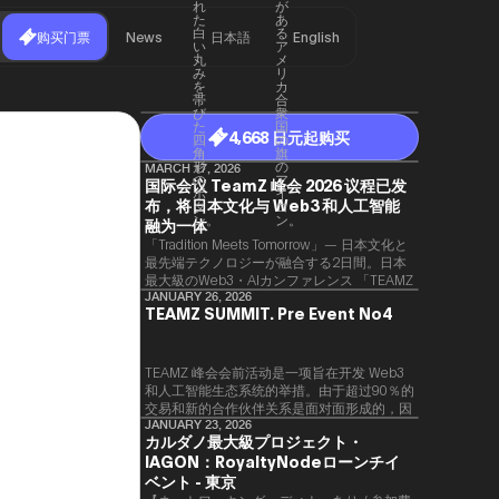
购买门票
News
日本語
English
4,668 日元起购买
MARCH 17, 2026
国际会议 TeamZ 峰会 2026 议程已发
布，将日本文化与 Web3 和人工智能
融为一体
「Tradition Meets Tomorrow」— 日本文化と
最先端テクノロジーが融合する2日間。日本
最大級のWeb3・AIカンファレンス 「TEAMZ
Summit 2026」 が、2026年4月7日・8日に
JANUARY 26, 2026
TEAMZ SUMMIT. Pre Event No4
東京・八芳園にて開催されます。今年のテー
マは 「Tradition Meets Tomorrow」。日本の
伝統文化と最先端のテクノロジーが融合す
る、特別な2日間となります。このたび、公
TEAMZ 峰会会前活动是一项旨在开发 Web3
式アジェンダが公開されました。（※登壇者
和人工智能生态系统的举措。由于超过90％的
のスケジュール等の都合により、開催までに
交易和新的合作伙伴关系是面对面形成的，因
内容が変更となる可能性があります。）
此TEAMZ将在本次活动之前举行一次数量有
JANUARY 23, 2026
カルダノ最大級プロジェクト・
限的交流会议，以在轻松的氛围中促进高质量
IAGON：RoyaltyNodeローンチイ
的交流。
ベント - 東京