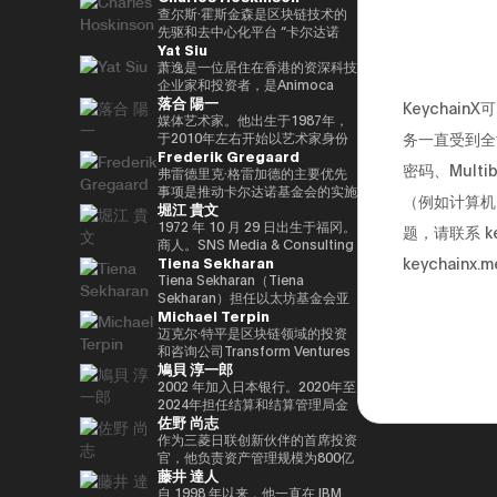
竞选第三个任期进步党代表选举。
责信息技术）大臣、国土、基础设
と共同事業を行う。報道・討論・
DAOTRON的创始人，以及全球
查尔斯·霍斯金森是区块链技术的
他被任命为该党代理秘书长，在平
施、运输和旅游、内阁常务委员会
お笑い・アート・ファッションな
最大的加密货币交易所之一HTX的
先驱和去中心化平台 “卡尔达诺
Yat Siu
成29年（2017年）的第48届众议
主席等职务，并以自民党信息技术
ど多様な動画や雑誌の企画や出演
顾问。 他也被称为阿里巴巴创始
（卡尔达诺）” 的创始人。他最初
院选举中获得82,345张选票，并
战略和特别任务委员会主席的身份
にも関わる。著書『22世紀の資
人马云培育的人，成为 2025/4 年
是以太坊的联合创始人之一，在数
萧逸是一位居住在香港的资深科技
当选第四任期（由香川县第二区希
领导自民党的信息技术政策。平成
本主義：やがてお金は絶滅する』
全球数字资产行业最著名和最有影
学逻辑和密码学方面有着深厚的背
企业家和投资者，是Animoca
落合 陽一
望党正式批准），并竞选希望党联
30/10年第四届安倍改组内阁中任
『22世紀の民主主義：選挙はア
响力的人物之一，登上了《福布
景。卡尔达诺的特点是在学术研究
Brands的联合创始人兼执行主
Keycha
合代表选举。希望党代表（11
命了信息技术大臣和负责特殊任务
ルゴリズムになり、政治家はネコ
斯》杂志的封面。 此外，它在国
和同行评审的基础上开发的，旨在
席。Animoca Brands是区块链和
媒体艺术家。他出生于1987年，
务一直受到全
月-）平成30年（2018年）全国民
（科学和技术/知识产权战略/酷日
になる』、番組「成田悠輔と愛す
际上获得了高度赞誉，例如多次入
促进金融普惠和智能合约。目前，
游戏领域的全球领导者，其使命是
于2010年左右开始以艺术家身份
Frederik Gregaard
主党联合代表（5月至9月）全国
本战略/太空政策）的部长。负责
べき非生産性の世界」「夜明け前
选福布斯 “30岁以下30人（消费技
他以输入输出全球（IOG）首席执
为全球游戏玩家和互联网用户提供
工作。她的作品以物化、转型和对
密码、Multi
民主党代表（9月〜）新国民民主
数字改革的部长在Reiwa 2的须贺
のPLAYERS」「成田悠輔の聞か
术部门）”。 2025/8 年，我登上
行官的身份领导卡尔达诺的技术开
数字产权。通过这样做，我们的目
边界地区群众的钦佩为主题。筑波
弗雷德里克·格雷加德的主要优先
党通过令和2（2020）支部党成立
内阁中就职。第一任数字事务部长
れちゃいけない話」「walk」
了 “蓝色起源 NS-34” 任务，并作
发。
标是实现一个更公平的数字框架，
大学/东京大学副教授，2025年日
事项是推动卡尔达诺基金会的实施
（例如计算机
堀江 貴文
并成为代表（9月）（9月），在
在Reiwa 3就职。现任自民党公共
「書く気がおきない」など。
为世界上第 712 位宇航员前往太
这将有助于建立新的资产类别、边
本国际博览会（大阪/关西世博
战略，领导每项使命的整合和执
令和3（2021）第49届众议院选
关系部主任兼数字社会促进部经
空。 他的兴趣涵盖科技、投资、
玩边赚的经济和开放的元宇宙。
会）主题项目制作人。写真集《渴
行，并实现快速价值创造，以使用
1972 年 10 月 29 日出生于福冈。
题，请联系
k
举的第49届众议院选举中获得
理。
艺术、慈善、游戏和太空探索。
Yat 于 1990 年在德国雅达利开始
望弥撒（2019年阿曼那）》和
卡尔达诺实现包容性和公平的增
商人。SNS Media & Consulting
Tiena Sekharan
keychai
94,530张选票，当选为众议员到
了他的职业生涯。1995年，他移
NFT作品《波浪的再数字化
长。在加入基金会之前，他在瑞士
Co., Ltd. 的创始人目前，他们活
目前为止，第 5 学期
居香港，创立了香港
（2021年基金会）》等获得了
和斯堪的纳维亚国家工作了17年
跃于火箭开发、应用生产以及作为
Tiena Sekharan（Tiena
2025.05.01。8月财政部（现为财
Cybercity/Freenation，这是亚
2016年PrixarElectronica荣誉
以上，在专业服务和金融行业工
预防医学促进协会对人们进行预防
Sekharan）担任以太坊基金会亚
Michael Terpin
务部）在职1997/7至1999/6借调
洲第一个免费网页和免费电子邮件
奖、欧盟的StartsPrize和2019年
作，专注于资本市场、数字资产管
医学教育等各个领域。会员制在线
太地区（APAC）地区机构负责
至外务省（中东第一司）
服务提供商。1998 年，他创立了
SXSWCreative
理、私人银行和交易基础设施。
沙龙 “堀江隆文创新大学（HIU）”
人，并通过促进企业领域的采用来
迈克尔·特平是区块链领域的投资
20007/2001/6 金融厅证券交易监
Outblaze，该公司被公认为多语
ExperienceArrowardsCreative
正在开发各种项目，拥有近700名
领导以太坊生态系统的发展。他的
和咨询公司Transform Ventures
鳩貝 淳一郎
督委员会 2001/7 至 2002/6 国税
言白标网络服务的先驱。
ExperienceArrowards。《阿波
会员。
职业生涯始于传统金融行业，曾担
的创始人兼首席执行官，同时也是
厅大阪国税局总务科科长 2002/7
Outblaze的消息业务于2009年被
罗》杂志40岁以下40位艺术与科
http://salon.horiemon.com 这
任雷曼兄弟、法国巴黎银行和摩根
Supercycle Genesis Partners,
2002 年加入日本银行。2020年至
至 2005/6（负责特别任务的部长
出售给了IBM，然后Outblaze转
技，亚洲数字艺术奖卓越奖，以及
本书《如果你花钱，就用它来保护
大通等重要职位。在加入以太坊基
LP的首席执行官兼首席投资官
2024年担任结算和结算管理局金
佐野 尚志
官专家）2005/7 至 2005/8 财政
变为孵化器，旨在促进在数字娱乐
日本媒体艺术节艺术部评审委员会
自己的身体》。“CHATGPT 与
金会之前，我属于摩根大通的区块
（CIO）。该基金是世界上第一个
融科技小组负责人。2024-2025
部首席审计局
领域开发服务和产品的项目和公
推荐的许多作品。
“没有未来工作的人”、“2035 年日
链部门KineXYS，负责推广摩根大
专门研究比特币的算法加密资产对
年，金融科技中心副主任兼数字货
作为三菱日联创新伙伴的首席投资
司。Animoca Brands就是这样一
本堀右卫门在 10 年后对未来的完
通硬币和代币化存款等产品。
冲基金，它建立了一个投资假设，
币验证组负责人。他从 2025/7 年
官，他负责资产管理规模为800亿
藤井 達人
家孵化公司，它成立于2014年。
整预测” 等
即比特币每个周期都以高价出售，
起被借调，目前担任现任职务。自
日元的基金中的创业投资和业务发
2017 年，我们建立了道尔顿学习
并以最低价格回购更多比特币。
2025/4以来，他一直是东京大学
展，主要是在日本、美国和亚洲。
自 1998 年以来，他一直在 IBM