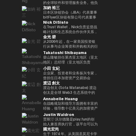
括欧洲中央银行（ECB）和欧洲投
银行DX业务规划经理的身份推广
易业务。之后，他加入了松尾实验
的全球软件和管理服务业务。他负
位接受过古典音乐正规培训的音乐
联网品牌的发展，首先是The
际金融（FATF、FSB等）。毕业
资银行（EIB）在内的国际金融机
加納 裕三
与Web3相关的新业务规划。
室株式会社，一直负责机器学习项
责推动战略性微软云解决方案提供
家，曾担任BAFTA（英国电影电
Motley Fool、America Online
于一桥大学法学院。我在哈佛大学
构拥有超过15年的经验，在金融
目的规划、PoC 和开发。他于
商 (CSP) 计划，并与微软合作推
日本区块链协会（JBA）代表董事
视艺术学院）的顾问委员会成员和
Greenhouse和Earthlink的推出。
攻读了计算机科学专业 AI。
监管、治理和合规方面拥有深厚的
2022年就任公司董事，还成立了
进整体相关服务解决方案。他在安
bitFlyer区块链有限公司代表董事
亚洲青年管弦乐团的董事会成员。
作为教育背景，她获得了纽约州立
专业知识。我获得了罗马托尔维加
Nick DiSisto
一个专门研究生成式人工智能的新
全、软件、云和人工智能生态系统
高盛证券有限公司等，他在
如有必要，可以准备更自然、更精
大学布法罗分校的创意写作硕士学
塔大学关于健全监管和监管机构制
风险投资基金。
领域领导全球市场的重要战略合作
2014/1年共同创立了bitFlyer有限
在Trust Wallet，Nick负责监督战
致的日语版本来介绍演讲者。
位。他获得了雪城大学的两个学士
裁权限的法学博士学位。
伙伴关系和销售。 自2011年加入
公司。 自bitFlyer成立以来，它一
略计划和生态系统合作伙伴关系，
学位，自2000年以来，他还曾在
金光 碧
联想以来，Terence Ng领导了联
直在努力就国内法律的修订提出建
这些举措和生态系统合作伙伴关系
同一所大学担任著名的纽豪斯公共
想与安全、娱乐、电子商务和金融
议，制定自我监管规则等，并先后
对该平台的增长和用户体验至关重
从2006年起，在一家美国投资银
传播学院的顾问委员会成员。此
科技等领域的领先互联网公司的全
担任加密资产（虚拟货币）交易公
要。 他的努力涵盖了广泛的重要
行从事与企业筹资和并购相关的衍
外，Turpin被认为是波多黎各比特
球合作伙伴关系。它还促进了
司bitFlyer USA, Inc.的首席执行官
领域，例如DeFi合作伙伴关系、
生结构设计工作达10年。2016年
Takatoshi Shibayama
币和加密资产社区的先驱，并于
AR/VR的战略合作伙伴关系。
和bitFlyer EUROPE S.A.的董事
法定货币开/关通道、MEV（最大
加入bitFlyer有限公司后，他曾担
2016年初获得了该领域的第一份
柴山隆敏担任莱杰亚太地区（亚太
Terence Ng 在索尼电子、惠普、
长，从全球角度为加密资产（虚拟
提取价值）措施和核心基础设施合
任首席财务官和公关，负责与金融
投资者优惠认证（《投资者法
地区）总经理（亚太地区负责
Navteq 公司和诺基亚等领先科技
货币）交易所行业的发展做出了贡
作伙伴关系，旨在为全球数百万用
监管相关的系统开发。自2022年
令》）。
人）。它监督为Web3行业和机构
小田 玄紀
品牌的营销、产品开发和业务开发
献。目前，除了担任成立于
户提供更易于使用、安全和可扩展
以来，他一直负责新业务，目前是
投资者提供数字资产安全解决方案
企业家、投资者和业务振兴专家，
方面拥有 20 多年的经验。他在技
2019/5年的bitFlyer区块链有限公
的加密资产。Nick 正在用户体验
集团首席采购官。从2025年起担
的情况。到目前为止，他作为分析
曾担任日本加密资产交易协会
术行业的领先业务战略方面有着良
司的代表董事外，他还担任日本区
和区块链技术的交叉点推动创新，
任Custodiem有限公司的董事，
师和投资者一直活跃在企业振兴和
渡辺 創太
（JVCEA）的代表董事（主
好的记录。 Terence Ng 拥有新加
块链协会（JBA）的代表董事、一
同时与产品、安全、工程和营销等
他推动了国内加密资产ETF的形成
不良投资领域超过17年。在摩根
席）、SBI Holdings的董事总经
渡边创太 (Sota Watanabe) 渡边
坡南洋理工大学的商业研究学士学
般注册协会日本元界顾问、
各个部门密切合作。Nick 专注于
项目等。
大通和高盛等投资银行开始职业生
理和Bitpoint Japan Co., Ltd的
创太是全球 Web3 生态系统中的
位。他目前居住在新加坡，是区块
ISO/TC307全国审议委员会代表
“将代码转化为现实世界的价值”，
涯后，他加入了美国对冲基金戴维
代表董事。自2001年成立自己的
先驱力量，也是日本最具影响力的
Annabelle Huang
链和人工智能技术的狂热粉丝。
委员会成员和国防部意见领袖。
正在将自托管钱包发展为下一代金
森·肯普纳资本管理公司。之后，
公司以来，我们已经开展了各种业
科技企业家之一。作为 Startale
在战略规划和领导方面拥有丰富的
他们还以专家身份参加了2018年
融基础设施方面发挥作用，并正在
他与他人共同创立了总部位于新加
务。2016年，他创立了加密货币
Group 的创始人兼 CEO，渡边致
经验，领导数十亿美元的加密资产
七国集团就业创新部长级会议、
塑造其未来。
坡的投资基金3D Investment
交易所Bitpoint并成为其首席执行
力于构建去中心化互联网的基础设
平台
Justin Waldron
2019年G20/V20虚拟资产服务提
Partners。此外，在为数字资产提
官。2019年，他被世界经济论坛
施，其核心使命是“将世界带入链
供商峰会以及由内阁秘书处主办的
贾斯汀·沃尔德隆是play.fun的创
供抵押管理和托管服务的
选为全球青年领袖。
上（bringing the world
公私数据利用促进基本计划执行委
始人兼首席执行官，该平台可以为
Copper，他曾担任亚太地区收入
onchain）”。 渡边因领导日本最
國光宏尚
员会等，并雄心勃勃地致力于
每款游戏提供即时的真实奖励。此
经理（亚太区收入主管），并领导
大的公共区块链 Astar Network
web3行业的发展。
外，除了作为Playco的联合创始
生于 1974 年。从美国圣莫尼卡学
了公司在亚太地区的业务增长。
而声名鹊起，该网络已成为日本