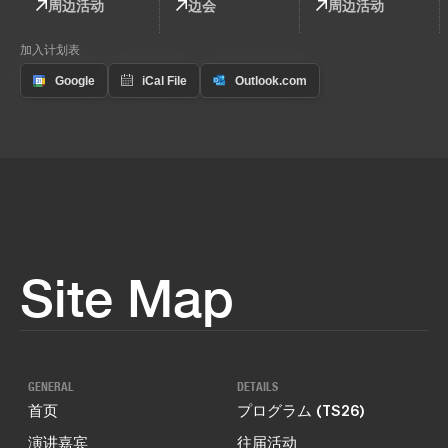
周边活动
边会
周边活动
加入计划表
Site Map
GENERAL
DETAILS
首页
プログラム (TS26)
演讲嘉宾
往届活动