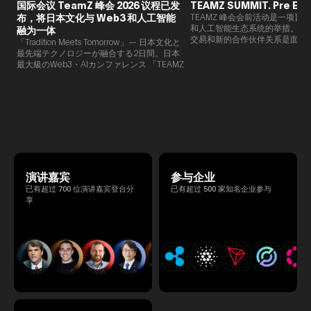
国际会议 TeamZ 峰会 2026 议程已发
TEAMZ SUMMIT. Pre Eve
布，将日本文化与 Web3 和人工智能
TEAMZ 峰会会前活动是一项旨在
和人工智能生态系统的举措。由于
融为一体
交易和新的合作伙伴关系是面对
「Tradition Meets Tomorrow」— 日本文化と
此TEAMZ将在本次活动之前举
最先端テクノロジーが融合する2日間。日本
限的交流会议，以在轻松的氛围
最大級のWeb3・AIカンファレンス 「TEAMZ
的交流。
Summit 2026」 が、2026年4月7日・8日に
東京・八芳園にて開催されます。今年のテー
マは 「Tradition Meets Tomorrow」。日本の
伝統文化と最先端のテクノロジーが融合す
る、特別な2日間となります。このたび、公
式アジェンダが公開されました。（※登壇者
のスケジュール等の都合により、開催までに
内容が変更となる可能性があります。）
演讲嘉宾
参与企业
已有超过 700 位演讲嘉宾登台分
已有超过 500 家知名企业参与
享