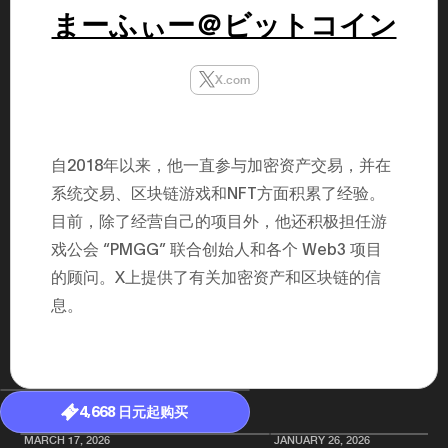
年（201
まーふぃー＠ビットコイン
至9月）全
民民主党通
并成为代表
3（202
X.com
众议院选举
为众议员到
2025.0
在职1997
东第一司）2
自2018年以来，他一直参与加密资产交易，并在
易监督委员会 
大阪国税局总
系统交易、区块链游戏和NFT方面积累了经验。
2005/
目前，除了经营自己的项目外，他还积极担任游
2005/7 
戏公会 “PMGG” 联合创始人和各个 Web3 项目
的顾问。X上提供了有关加密资产和区块链的信
息。
4,668 日元起购买
MARCH 17, 2026
JANUARY 26, 2026