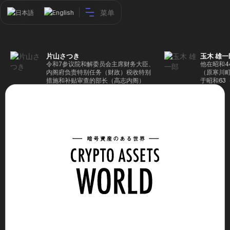
菜单
日本語
English
片山さつき
玉木 雄一
令和7参议院和解委员会主席财务大臣、
他在昭和4
内阁府负责特别任务（财政）税收特别
（原寒川
措施和补贴审查的部长（高志内阁）
于昭和63
成5年（1
院，同年加
（1997
生院（肯尼迪
正在竞选第
70,17
后，他在第
109,86
46届众议
赢得第二个
47届众议
并在平成2
任期进步
代理秘书长
第48届众
票，并当
希望党正
代表选举。