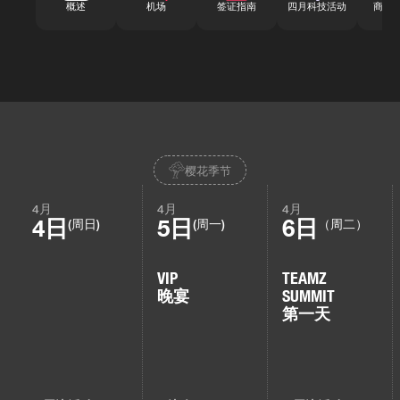
概述
机场
签证指南
四月科技活动
商务
樱花季节
4月
4月
4月
4日
5日
6日
(周日)
(周一)
（周二）
VIP
TEAMZ
晚宴
SUMMIT
第一天