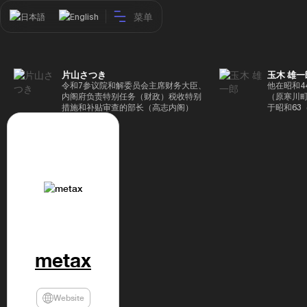
菜单
日本語
English
片山さつき
玉木 雄一
令和7参议院和解委员会主席财务大臣、
他在昭和4
内阁府负责特别任务（财政）税收特别
（原寒川
措施和补贴审查的部长（高志内阁）
于昭和63
成5年（1
院，同年加
（1997
生院（肯尼迪
正在竞选第
70,17
后，他在第
109,86
46届众议
赢得第二个
47届众议
并在平成2
任期进步
metax
代理秘书长
第48届众
票，并当
希望党正
Website
代表选举。