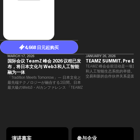
年（201
至9月）全
民民主党通
并成为代表
3（202
众议院选举
为众议员到
2025.0
在职1997
4,668 日元起购买
东第一司）2
易监督委员会 
MARCH 17, 2026
JANUARY 26, 2026
大阪国税局总
国际会议 TeamZ 峰会 2026 议程已发
TEAMZ SUMMIT. Pre Eve
2005/
布，将日本文化与 Web3 和人工智能
TEAMZ 峰会会前活动是一项旨在
2005/7 
和人工智能生态系统的举措。由于
融为一体
交易和新的合作伙伴关系是面对
「Tradition Meets Tomorrow」— 日本文化と
此TEAMZ将在本次活动之前举
最先端テクノロジーが融合する2日間。日本
限的交流会议，以在轻松的氛围
最大級のWeb3・AIカンファレンス 「TEAMZ
的交流。
Summit 2026」 が、2026年4月7日・8日に
東京・八芳園にて開催されます。今年のテー
マは 「Tradition Meets Tomorrow」。日本の
伝統文化と最先端のテクノロジーが融合す
る、特別な2日間となります。このたび、公
式アジェンダが公開されました。（※登壇者
のスケジュール等の都合により、開催までに
内容が変更となる可能性があります。）
演讲嘉宾
参与企业