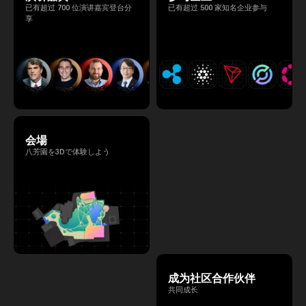
已有超过 700 位演讲嘉宾登台分
已有超过 500 家知名企业参与
享
会場
八芳園を3Dで体験しよう
成为社区合作伙伴
共同成长