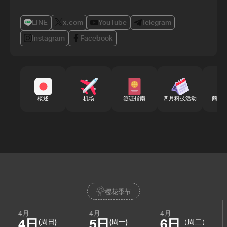
LINE
x.com
YouTube
Telegram
Instagram
Facebook
概述
机场
签证指南
四月科技活动
商务
樱花季节
4月
4月
4月
4日
5日
6日
(周日)
(周一)
（周二）