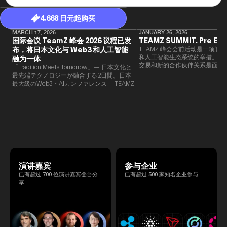
4,668 日元起购买
MARCH 17, 2026
JANUARY 26, 2026
国际会议 TeamZ 峰会 2026 议程已发
TEAMZ SUMMIT. Pre Eve
布，将日本文化与 Web3 和人工智能
TEAMZ 峰会会前活动是一项旨在
和人工智能生态系统的举措。由于
融为一体
交易和新的合作伙伴关系是面对
「Tradition Meets Tomorrow」— 日本文化と
此TEAMZ将在本次活动之前举
最先端テクノロジーが融合する2日間。日本
限的交流会议，以在轻松的氛围
最大級のWeb3・AIカンファレンス 「TEAMZ
的交流。
Summit 2026」 が、2026年4月7日・8日に
東京・八芳園にて開催されます。今年のテー
マは 「Tradition Meets Tomorrow」。日本の
伝統文化と最先端のテクノロジーが融合す
る、特別な2日間となります。このたび、公
式アジェンダが公開されました。（※登壇者
のスケジュール等の都合により、開催までに
内容が変更となる可能性があります。）
演讲嘉宾
参与企业
已有超过 700 位演讲嘉宾登台分
已有超过 500 家知名企业参与
享