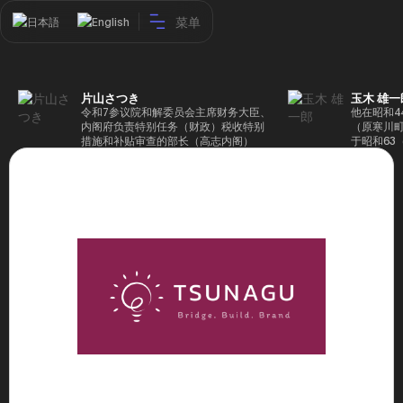
菜单
日本語
English
片山さつき
玉木 雄一
令和7参议院和解委员会主席财务大臣、
他在昭和4
内阁府负责特别任务（财政）税收特别
（原寒川
措施和补贴审查的部长（高志内阁）
于昭和63
成5年（1
院，同年加
（1997
生院（肯尼迪
正在竞选第
70,17
后，他在第
109,86
46届众议
赢得第二个
47届众议
并在平成2
任期进步
代理秘书长
第48届众
票，并当
希望党正
代表选举。