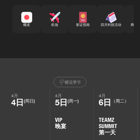
概述
机场
签证指南
四月科技活动
商务
樱花季节
4月
4月
4月
4日
5日
6日
(周日)
(周一)
（周二）
VIP
TEAMZ
晚宴
SUMMIT
第一天