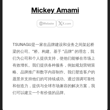
年（201
至9月）全
Mickey Amami
民民主党通
并成为代表
3（202
众议院选举
Website
X.com
为众议员到
2025.0
在职1997
东第一司）2
易监督委员会 
TSUNAGU是一家在品牌建设和业务之间架起桥
大阪国税局总
2005/
梁的公司。“桥。构建。基于 “品牌” 的理念，我
2005/7 
们为公司和个人提供支持，使他们能够在市场上
有效增长。我们提供各种服务，例如规划营销策
略、品牌推广和数字内容制作。我们塑造客户的
愿景并支持他们的可持续成功。通过强调可靠性
和创造力，提供与全球市场兼容的解决方案，我
们可以建立一个有价值的品牌。