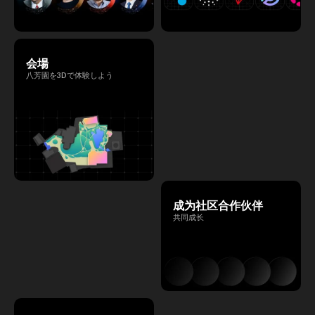
会場
八芳園を3Dで体験しよう
成为社区合作伙伴
共同成长