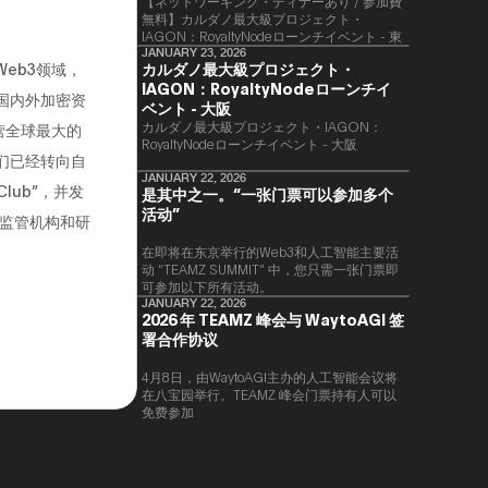
【ネットワーキング・ディナーあり / 参加費
無料】カルダノ最大級プロジェクト・
IAGON：RoyaltyNodeローンチイベント - 東
京
JANUARY 23, 2026
eb3领域，
カルダノ最大級プロジェクト・
IAGON：RoyaltyNodeローンチイ
播国内外加密资
ベント - 大阪
​カルダノ最大級プロジェクト・IAGON：
营全球最大的
RoyaltyNodeローンチイベント - 大阪
我们已经转向自
JANUARY 22, 2026
Club”，并发
是其中之一。“一张门票可以参加多个
活动”
监管机构和研
在即将在东京举行的Web3和人工智能主要活
动 “TEAMZ SUMMIT” 中，您只需一张门票即
可参加以下所有活动。
JANUARY 22, 2026
2026 年 TEAMZ 峰会与 WaytoAGI 签
署合作协议
4月8日，由WaytoAGI主办的人工智能会议将
在八宝园举行。TEAMZ 峰会门票持有人可以
免费参加