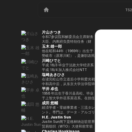
TS
片山さつき
令和7参议院和解委员会主席财务
大臣、内阁府负责特别任务（财
玉木 雄一郎
政）税收特别措施和补贴审查的部
长（高志内阁）
他在昭和44年（1969年）出生于
赞岐市（原寒川町），是兼职农民
川崎ひでと
的长子，他于昭和63（1988）毕
业于高松高中，平成5年（1993
平成 18/3 毕业于法政大学经济系
年）毕业于东京大学法学院，同年
平成 18/4 加入株式会社NTT
塩崎あきひさ
加入财政部 ※1 平成9年（1997
DOCOMO 平成 29/8 众议院议员
年），在平成完成哈佛大学研究生
川崎二郎秘书 玲和 3/10 在第 49
在读完松山市立道后小学和爱光初
院（肯尼迪学院）Isei
届众议院大选中首次当选 玲和
中和高中后，从东京大学法学院毕
平井 卓也
17（2005），正在竞选第 44 届
6/10 在第50届众议院大选中连任
业后，他是长岛/小野/常松律师事
众议院选举。在获得70,177张选
玲和 6/11 内务通信国会副大臣
务所的合伙人律师。2021年，他
1958 年出生于香川县高松。毕业
票但以浪人身份失败了4年之后，
（第二届石原内阁） Reiwa 7/10
在众议院大选（爱媛县第一区）中
于上智大学外语系英语系。在担任
成田 悠輔
他在第45届众议院选举中获得了
数字部长议会副部长、内阁府议会
首次当选。前国会卫生、劳工和福
电通株式会社、西日本广播公司等
109,863张选票，在平成
副部长（第一届高中内阁） 玲和
利部副部长。在党内，在经历过副
公司的总裁兼代表董事后，他在
経済学者・零細事業者・三流タレ
24（2012）第46届众议院选举中
8/2 数字部长议会副部长、内阁府
秘书长的经历后，他成为国会对策
2000年的第42届众议院选举中首
ント。専門は、データ・アルゴリ
H.E. Justin Sun
获得79,153张选票，赢得第二个
议会副部长（第二届高中内阁）
委员会副主席。情报战略部、科
次当选。从那时起，他已经连续
ズム・ポエム・思想を組み合わせ
任期，在平成26（2014）第47届
学、技术和创新战略部以及
10次当选。他先后担任过自民党
たビジネスと公共政策の想像とデ
Justin Sun阁下是格林纳达驻世界
众议院选举中获得78,797张选
AI/Web3小组委员会的秘书负责
经济、工业和总务部主席、政治事
ザイン。多分野の学術誌・学会に
贸易组织（WTO）大使和前常驻
Charles Hoskinson
票，并在平成28（2016）民主党
人。
务研究委员会副主席、内阁府（负
研究を発表、多くの企業や自治体
代表，世界领先的区块链和