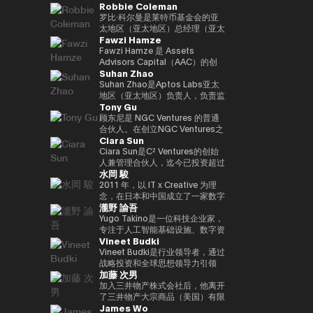
Robbie Coleman
负责新的数字服务业务，例如
金融科技公司的战略联盟，除了负
任职务。
日本的业务增长。目前，作为
与Kabutocho、Kasumigaseki和
web3、生物识别、元宇宙和秘密
责产品合作和市场战略规划外，他
Startale Japan的首席执行官兼首
Nagatacho一起从多角度报道金
罗比·科尔曼是莱特币基金会的亚
计算。
还领导了澳大利亚和新西兰的市场
席执行官，他正在促进在日本市场
融和市场。自 2020 年起担任金融
太地区（亚太地区）总经理（亚太
Fawzi Hamze
发布。此外，它领导了日本金融科
商业中使用区块链技术。
科技编辑。自25年起担任《日经
地区负责人）。自2017年以来，
技公司的收购和采购经理人指数
财经》副主编。合著了《加密货币
该非营利组织一直专注于莱特币
Fawzi Hamze 是 Assets
（收购后整合），为加强谷歌在金
泡沫》和《NFT 教科书》。
（LTC）的推广、开发和生态系统
Advisors Capital（AAC）的创
Suhan Zhao
融科技领域的影响力做出了贡献。
的发展。Robbie在数字资产/加密
始人兼董事长。AAC 是一家国际
在此之前，他负责监督美洲的全球
资产（加密）领域工作了11年，
投资与咨询控股集团，在东京与阿
Suhan Zhao是Aptos Labs亚太
现金管理平台，并在三井住友银行
并支持了全球交易所、钱包、隐私
联酋之间开展业务。AAC 负责管
地区（亚太地区）负责人，负责监
Tony Gu
和JRI America（纽约）向巴西市
工具以及莱特币基金会活动之外的
理一系列专业机构的投资组合，业
督Aptos的区域战略、业务增长和
场扩张。他在传统金融和技术方面
各种项目的建立、共同创立和启
务涵盖房地产投资、金融咨询、数
战略合作伙伴关系，Aptos是一款
顾东尼是 NGC Ventures 的普通
拥有丰富的经验。获得欧洲工商管
动。作为亚太区总经理，Robbie
字资产基础设施以及科技创业项
面向机构投资者的高性能公共第一
合伙人。在创立NGC Ventures之
Ciara Sun
理学院工商管理硕士学位。毕业于
负责与该地区的机构投资者、监管
目，致力于为希望在亚洲和海湾地
层区块链。在加入Aptos Labs之
前，他是跨境收购咨询公司
南山大学政策管理学院。
机构和政府建立关系并扩大莱特币
区获得结构化投资机会的国际投资
前，他在Ripple Labs领导了亚太
Rhodium Capital的普通合伙
Ciara Sun是C² Ventures的创始
的影响力。此外，他还代表莱特币
者和机构提供支持。 Hamze 在国
地区的重大战略合作伙伴关系和市
人。Tony专注于北亚国家的大规
人兼管理合伙人，迄今已投资超过
水岡 駿
出席会议、峰会和媒体，除了在工
际金融和跨境交易领域拥有超过
场网络扩张，并在与金融机构、银
模收购交易，并在科技、金融服务
150万美元，专注于帮助开发人员
作量证明峰会、AusCrypto、区
15年的经验，与参与全球资本配
行和企业公司密切合作的同时，促
和消费领域完成了多笔交易，总交
构建和扩展下一代Web3应用程
2011 年，以 IT x Creative 为理
块链中心和莱特币峰会上发表主题
置和战略投资项目的私人投资者、
进了区块链的社会实施和传播。在
易额超过10亿美元。
序。在成立C² Ventures之前，他
念，在日本和中国成立了一家数字
瀧野 諭吾
演讲外，他还出现在CIS、Token
家族办公室以及机构合作伙伴保持
他职业生涯的早期，他曾在摩根大
曾担任火币集团副总裁，负责监督
营销机构。2017年，他与他人共
2049等的炉边和小组讨论会上。
密切合作。 他的工作重点在于传
通和标普环球工作，并在新加坡和
全球业务发展、全球市场、机构投
同创立了定制手表制造商
Yugo Takino是一位科技企业家，
此外，在Web3邻近区域，他共同
统资本市场与新兴数字基础设施的
伦敦积累了企业银行和大宗商品市
资者部门、合作伙伴关系、区块链
UNDONE JAPAN。被任命为总裁
专注于人工智能基础设施、数字资
Vineet Budki
创立了马来西亚新银行（收购）和
融合，包括现实世界资产
场的专业知识。
项目上市、孵化和投资部门。作为
兼首席执行官。他还担任多家公司
产和下一代金融系统的融合领域。
电子钱包。此外，他还曾在多家初
（RWA）框架、基于区块链的投
区块链领域的领先女性领导者，
的技术顾问。 2019/11 年，
2025/6年，我就任艾尔有限公司
Vineet Budki是行业领导者，通过
创企业担任金融科技、医疗技术、
资平台，以及机构进入不断发展的
Ciara受邀参加世界各地的活动。
UPBOND Co., Ltd. 成立。被任命
（东京证券交易所：2334）的总
战略投资和全球思想领导力引领
加藤 次男
人工智能企业等战略顾问的重要职
Web3 生态系统的通道。 Hamze
她在推特上拥有超过20万粉丝，
为总裁兼首席执行官。该公司提供
裁兼首席执行官。目前，该公司正
Web3行业的增长。 作为专门从事
务。
还经常参与国际金融科技和 Web3
她被描述为 “来自亚洲的全球女性
了一款Web3钱包 “UPBOND钱
在发展成为一个以人工智能计算基
1亿美元加密资产的基金Sigma
加入三井物产株式会社后，他离开
领域的讨论，围绕全球资本市场未
加密货币领袖”。她还是性别平等
包”，它实现了消费者可以轻松使
础设施和加密原生金融服务为中心
Capital的首席执行官，他设定了
了三井物产大宗商品（美国）有限
James Wo
来架构以及区块链技术如何融入受
的坚定支持者，并成立了非政府组
用的用户界面/用户体验。此外，
的技术平台。此外，我们正在推广
在对去中心化生态系统的坚定承诺
公司首席执行官、英国三井物产大