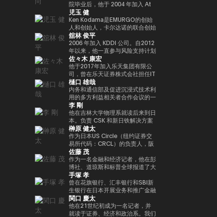
人兼总裁外，我们还投资于有前途
院毕业后，他于 2004 年加入 At
Web3 基础设施的基石。渡边职业
児玉 健
的日本初创企业，这些初创公司有
Movie Co., Ltd.同年，他就任导
生涯的一个重要里程碑是与索尼集
望作为涩谷区政府发起的涩谷创业
演，负责制作电影和电视剧以及开
Ken Kodama是EMURGO的创始
团合作，通过 Sony Block
支持计划的顾问以及X&KSK的合
展新业务。龟尾株式会社成立于
人和创始人，卡尔达诺的联合创始
Solutions Labs 共同开发了以太
舘林 俊平
作伙伴。 他还以天使投资者的身
2007年，担任总裁兼首席执行官
人之一，也是世界领先的区块链平
坊二层（Layer-2）区块链——
份活跃，投资了60多家公司，尤
一职。他于2021年从公司退休，
台之一。凭借在加密货币和区块链
2006 年加入 KDDI 公司。自2012
Soneium。这一举措将日本的区
其以Zynga的联合创始人而闻名。
成为金融家有限公司的代表董事兼
领域超过十年的经验，他通过深厚
年以来，他一直参与风险支持计划
块链技术定位在消费娱乐、人工智
佐々木 康宏
2021年，它被《商业内幕》选为
首席执行官，该公司于2019年与
的专业知识和长期愿景考虑了该行
KDDI_Labo、风险投资基金和
能和大众普及的交汇点。 在代币
“前100名种子投资者” 之一。
ThirdVerse有限公司共同成立。
业的发展。他的使命是通过区块链
KDDI开放创新基金，主要负责体
他于2017年加入乐天集团有限公
化数字资产和现实世界金融领域，
他的书是《元界与网络3》（MDN
技术重新定义信任和价值的概念，
育、娱乐、XR和Web3领域的投
司，曾在乐天证券株式会社担任IT
渡边主导了与 SBI Holdings 的战
樋口 雄哉
公司）。
加速实现下一代金融创新。Ken总
资和联盟。自2025/4以来，他一
部门经理兼金融科技部副总经理，
略合作伙伴关系，以推进创新基础
部设在新加坡，领导EMURGO考
直担任现任职务。
自2018/9以来一直担任该公司的
内务和通信部及促进沉浸式技术利
设施建设，其中包括完全合规的日
虑发展全球金融价值链，并考虑加
现任职务。目前，正在推广各种措
用的多方利益相关者合作会议的一
元稳定币，以及针对代币化股票和
李 剛
入专注于技术和创新投资的风险投
施，以帮助提高整个国内加密资产
名成员在大学毕业后在一家信用卡
现实世界资产（RWA）优化的区
资基金Taisu Ventures的投资委
行业的安全水平。毕业于东京工业
公司找到了一份工作。我在 2006
他在吉林大学物理系就读后来到日
块链开发。
员会。
大学研究生院。
年转到了雅虎，在制定业务战略和
本。负责 CSK 和新日铁解决方案
榊原 健太
负责媒体和广告领域的支付/银行
的思科网络的设计和建设。2009
服务方面积累了丰富的经验。他被
年，他创立了网星并担任总裁兼首
作为日本US Circle（纽约证券交
借调到日本网络银行（现为
席执行官一职。自成立以来，它一
易所代码：CRCL）的负责人，阪
佐藤 茂
PayPay银行），启动了商业金融
直专注于国际通信网关业务，并一
木原健太负责监督日本的业务战略
服务，并从事企业管理和营销业
直在利用支付x技术的力量进行市
和市场发展。它促进了国内合作伙
作为一名金融和经济记者，他在彭
务。他还负责Megabank和雅虎之
场创造和行为创新。
伴关系的建设和生态系统的扩展，
博社、道琼斯和标普全球报道了大
手塚 孝
间的数字营销子公司（JV）的董
并领导了USDC的国内扩张，这是
约18年的金融市场和大宗商品领
事。之后，他在DeNA和
日本新监管框架下批准的第一个稳
域。他作为日本CoinDesk的创始
曾在花旗银行、汇丰银行和SBI新
MobilityTechnologies（现为
定币。在加入 Circle 之前，他曾
成员参与了此次发布会，并担任了
生银行在日本开展业务和推广金融
関口 慶太
GO）从事MaaS业务，并参与了
在 Google Payments 担任合作
4年的主编。他于2025/1年加入日
IT项目。之后，他监督了谷歌日本
GO的发布阶段。实施了多个项目
伙伴关系和业务发展方面的领导职
本超级队，担任业务发展支持经
的销售，并以字节跳动
他在21世纪初成为一名记者，并
负责人。2021年加入NEC后，他
务。他促进了与代表日本的支付和
理，自2026/1年以来一直担任现
（TikTok）副总裁的身份领导了
就读于证券、经济和政治系。我们