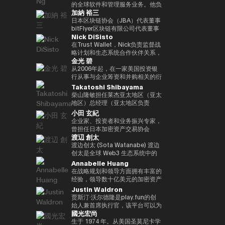
括欧洲中央银行（ECB）和欧洲投
银行DX业务规划经理的身份推广
易业务。之后，他加入了松尾实验
的全球软件和管理服务业务。他负
位接受过古典音乐正规培训的音乐
联网品牌的发展，首先是The
际金融（FATF、FSB等）。毕业
资银行（EIB）在内的国际金融机
加納 裕三
与Web3相关的新业务规划。
室株式会社，一直负责机器学习项
责推动战略性微软云解决方案提供
家，曾担任BAFTA（英国电影电
Motley Fool、America Online
于一桥大学法学院。我在哈佛大学
构拥有超过15年的经验，在金融
目的规划、PoC 和开发。他于
商 (CSP) 计划，并与微软合作推
日本区块链协会（JBA）代表董事
视艺术学院）的顾问委员会成员和
Greenhouse和Earthlink的推出。
攻读了计算机科学专业 AI。
监管、治理和合规方面拥有深厚的
2022年就任公司董事，还成立了
进整体相关服务解决方案。他在安
bitFlyer区块链有限公司代表董事
亚洲青年管弦乐团的董事会成员。
作为教育背景，她获得了纽约州立
专业知识。我获得了罗马托尔维加
Nick DiSisto
一个专门研究生成式人工智能的新
全、软件、云和人工智能生态系统
高盛证券有限公司等，他在
如有必要，可以准备更自然、更精
大学布法罗分校的创意写作硕士学
塔大学关于健全监管和监管机构制
风险投资基金。
领域领导全球市场的重要战略合作
2014/1年共同创立了bitFlyer有限
在Trust Wallet，Nick负责监督战
致的日语版本来介绍演讲者。
位。他获得了雪城大学的两个学士
裁权限的法学博士学位。
伙伴关系和销售。 自2011年加入
公司。 自bitFlyer成立以来，它一
略计划和生态系统合作伙伴关系，
学位，自2000年以来，他还曾在
金光 碧
联想以来，Terence Ng领导了联
直在努力就国内法律的修订提出建
这些举措和生态系统合作伙伴关系
同一所大学担任著名的纽豪斯公共
想与安全、娱乐、电子商务和金融
议，制定自我监管规则等，并先后
对该平台的增长和用户体验至关重
从2006年起，在一家美国投资银
传播学院的顾问委员会成员。此
科技等领域的领先互联网公司的全
担任加密资产（虚拟货币）交易公
要。 他的努力涵盖了广泛的重要
行从事与企业筹资和并购相关的衍
外，Turpin被认为是波多黎各比特
球合作伙伴关系。它还促进了
司bitFlyer USA, Inc.的首席执行官
领域，例如DeFi合作伙伴关系、
生结构设计工作达10年。2016年
Takatoshi Shibayama
币和加密资产社区的先驱，并于
AR/VR的战略合作伙伴关系。
和bitFlyer EUROPE S.A.的董事
法定货币开/关通道、MEV（最大
加入bitFlyer有限公司后，他曾担
2016年初获得了该领域的第一份
柴山隆敏担任莱杰亚太地区（亚太
Terence Ng 在索尼电子、惠普、
长，从全球角度为加密资产（虚拟
提取价值）措施和核心基础设施合
任首席财务官和公关，负责与金融
投资者优惠认证（《投资者法
地区）总经理（亚太地区负责
Navteq 公司和诺基亚等领先科技
货币）交易所行业的发展做出了贡
作伙伴关系，旨在为全球数百万用
监管相关的系统开发。自2022年
令》）。
人）。它监督为Web3行业和机构
小田 玄紀
品牌的营销、产品开发和业务开发
献。目前，除了担任成立于
户提供更易于使用、安全和可扩展
以来，他一直负责新业务，目前是
投资者提供数字资产安全解决方案
企业家、投资者和业务振兴专家，
方面拥有 20 多年的经验。他在技
2019/5年的bitFlyer区块链有限公
的加密资产。Nick 正在用户体验
集团首席采购官。从2025年起担
的情况。到目前为止，他作为分析
曾担任日本加密资产交易协会
术行业的领先业务战略方面有着良
司的代表董事外，他还担任日本区
和区块链技术的交叉点推动创新，
任Custodiem有限公司的董事，
师和投资者一直活跃在企业振兴和
渡辺 創太
（JVCEA）的代表董事（主
好的记录。 Terence Ng 拥有新加
块链协会（JBA）的代表董事、一
同时与产品、安全、工程和营销等
他推动了国内加密资产ETF的形成
不良投资领域超过17年。在摩根
席）、SBI Holdings的董事总经
渡边创太 (Sota Watanabe) 渡边
坡南洋理工大学的商业研究学士学
般注册协会日本元界顾问、
各个部门密切合作。Nick 专注于
项目等。
大通和高盛等投资银行开始职业生
理和Bitpoint Japan Co., Ltd的
创太是全球 Web3 生态系统中的
位。他目前居住在新加坡，是区块
ISO/TC307全国审议委员会代表
“将代码转化为现实世界的价值”，
涯后，他加入了美国对冲基金戴维
代表董事。自2001年成立自己的
先驱力量，也是日本最具影响力的
Annabelle Huang
链和人工智能技术的狂热粉丝。
委员会成员和国防部意见领袖。
正在将自托管钱包发展为下一代金
森·肯普纳资本管理公司。之后，
公司以来，我们已经开展了各种业
科技企业家之一。作为 Startale
在战略规划和领导方面拥有丰富的
他们还以专家身份参加了2018年
融基础设施方面发挥作用，并正在
他与他人共同创立了总部位于新加
务。2016年，他创立了加密货币
Group 的创始人兼 CEO，渡边致
经验，领导数十亿美元的加密资产
七国集团就业创新部长级会议、
塑造其未来。
坡的投资基金3D Investment
交易所Bitpoint并成为其首席执行
力于构建去中心化互联网的基础设
平台
Justin Waldron
2019年G20/V20虚拟资产服务提
Partners。此外，在为数字资产提
官。2019年，他被世界经济论坛
施，其核心使命是“将世界带入链
供商峰会以及由内阁秘书处主办的
贾斯汀·沃尔德隆是play.fun的创
供抵押管理和托管服务的
选为全球青年领袖。
上（bringing the world
公私数据利用促进基本计划执行委
始人兼首席执行官，该平台可以为
Copper，他曾担任亚太地区收入
onchain）”。 渡边因领导日本最
國光宏尚
员会等，并雄心勃勃地致力于
每款游戏提供即时的真实奖励。此
经理（亚太区收入主管），并领导
大的公共区块链 Astar Network
web3行业的发展。
外，除了作为Playco的联合创始
生于 1974 年。从美国圣莫尼卡学
了公司在亚太地区的业务增长。
而声名鹊起，该网络已成为日本