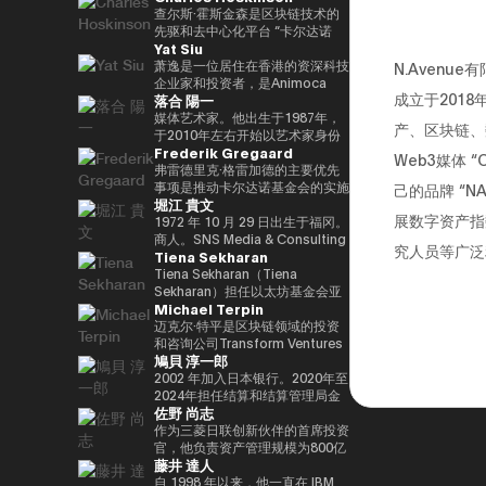
竞选第三个任期进步党代表选举。
责信息技术）大臣、国土、基础设
と共同事業を行う。報道・討論・
DAOTRON的创始人，以及全球
查尔斯·霍斯金森是区块链技术的
他被任命为该党代理秘书长，在平
施、运输和旅游、内阁常务委员会
お笑い・アート・ファッションな
最大的加密货币交易所之一HTX的
先驱和去中心化平台 “卡尔达诺
Yat Siu
成29年（2017年）的第48届众议
主席等职务，并以自民党信息技术
ど多様な動画や雑誌の企画や出演
顾问。 他也被称为阿里巴巴创始
（卡尔达诺）” 的创始人。他最初
院选举中获得82,345张选票，并
战略和特别任务委员会主席的身份
にも関わる。著書『22世紀の資
人马云培育的人，成为 2025/4 年
是以太坊的联合创始人之一，在数
萧逸是一位居住在香港的资深科技
N.Aven
当选第四任期（由香川县第二区希
领导自民党的信息技术政策。平成
本主義：やがてお金は絶滅する』
全球数字资产行业最著名和最有影
学逻辑和密码学方面有着深厚的背
企业家和投资者，是Animoca
成立于201
落合 陽一
望党正式批准），并竞选希望党联
30/10年第四届安倍改组内阁中任
『22世紀の民主主義：選挙はア
响力的人物之一，登上了《福布
景。卡尔达诺的特点是在学术研究
Brands的联合创始人兼执行主
合代表选举。希望党代表（11
命了信息技术大臣和负责特殊任务
ルゴリズムになり、政治家はネコ
斯》杂志的封面。 此外，它在国
和同行评审的基础上开发的，旨在
席。Animoca Brands是区块链和
媒体艺术家。他出生于1987年，
产、区块链、
月-）平成30年（2018年）全国民
（科学和技术/知识产权战略/酷日
になる』、番組「成田悠輔と愛す
际上获得了高度赞誉，例如多次入
促进金融普惠和智能合约。目前，
游戏领域的全球领导者，其使命是
于2010年左右开始以艺术家身份
Frederik Gregaard
主党联合代表（5月至9月）全国
本战略/太空政策）的部长。负责
べき非生産性の世界」「夜明け前
选福布斯 “30岁以下30人（消费技
他以输入输出全球（IOG）首席执
为全球游戏玩家和互联网用户提供
工作。她的作品以物化、转型和对
Web3媒体 
民主党代表（9月〜）新国民民主
数字改革的部长在Reiwa 2的须贺
のPLAYERS」「成田悠輔の聞か
术部门）”。 2025/8 年，我登上
行官的身份领导卡尔达诺的技术开
数字产权。通过这样做，我们的目
边界地区群众的钦佩为主题。筑波
弗雷德里克·格雷加德的主要优先
党通过令和2（2020）支部党成立
内阁中就职。第一任数字事务部长
れちゃいけない話」「walk」
了 “蓝色起源 NS-34” 任务，并作
发。
标是实现一个更公平的数字框架，
大学/东京大学副教授，2025年日
事项是推动卡尔达诺基金会的实施
己的品牌 “N
堀江 貴文
并成为代表（9月）（9月），在
在Reiwa 3就职。现任自民党公共
「書く気がおきない」など。
为世界上第 712 位宇航员前往太
这将有助于建立新的资产类别、边
本国际博览会（大阪/关西世博
战略，领导每项使命的整合和执
展数字资产指
令和3（2021）第49届众议院选
关系部主任兼数字社会促进部经
空。 他的兴趣涵盖科技、投资、
玩边赚的经济和开放的元宇宙。
会）主题项目制作人。写真集《渴
行，并实现快速价值创造，以使用
1972 年 10 月 29 日出生于福冈。
举的第49届众议院选举中获得
理。
艺术、慈善、游戏和太空探索。
Yat 于 1990 年在德国雅达利开始
望弥撒（2019年阿曼那）》和
卡尔达诺实现包容性和公平的增
商人。SNS Media & Consulting
究人员等广泛
Tiena Sekharan
94,530张选票，当选为众议员到
了他的职业生涯。1995年，他移
NFT作品《波浪的再数字化
长。在加入基金会之前，他在瑞士
Co., Ltd. 的创始人目前，他们活
目前为止，第 5 学期
居香港，创立了香港
（2021年基金会）》等获得了
和斯堪的纳维亚国家工作了17年
跃于火箭开发、应用生产以及作为
Tiena Sekharan（Tiena
2025.05.01。8月财政部（现为财
Cybercity/Freenation，这是亚
2016年PrixarElectronica荣誉
以上，在专业服务和金融行业工
预防医学促进协会对人们进行预防
Sekharan）担任以太坊基金会亚
Michael Terpin
务部）在职1997/7至1999/6借调
洲第一个免费网页和免费电子邮件
奖、欧盟的StartsPrize和2019年
作，专注于资本市场、数字资产管
医学教育等各个领域。会员制在线
太地区（APAC）地区机构负责
至外务省（中东第一司）
服务提供商。1998 年，他创立了
SXSWCreative
理、私人银行和交易基础设施。
沙龙 “堀江隆文创新大学（HIU）”
人，并通过促进企业领域的采用来
迈克尔·特平是区块链领域的投资
20007/2001/6 金融厅证券交易监
Outblaze，该公司被公认为多语
ExperienceArrowardsCreative
正在开发各种项目，拥有近700名
领导以太坊生态系统的发展。他的
和咨询公司Transform Ventures
鳩貝 淳一郎
督委员会 2001/7 至 2002/6 国税
言白标网络服务的先驱。
ExperienceArrowards。《阿波
会员。
职业生涯始于传统金融行业，曾担
的创始人兼首席执行官，同时也是
厅大阪国税局总务科科长 2002/7
Outblaze的消息业务于2009年被
罗》杂志40岁以下40位艺术与科
http://salon.horiemon.com 这
任雷曼兄弟、法国巴黎银行和摩根
Supercycle Genesis Partners,
2002 年加入日本银行。2020年至
至 2005/6（负责特别任务的部长
出售给了IBM，然后Outblaze转
技，亚洲数字艺术奖卓越奖，以及
本书《如果你花钱，就用它来保护
大通等重要职位。在加入以太坊基
LP的首席执行官兼首席投资官
2024年担任结算和结算管理局金
佐野 尚志
官专家）2005/7 至 2005/8 财政
变为孵化器，旨在促进在数字娱乐
日本媒体艺术节艺术部评审委员会
自己的身体》。“CHATGPT 与
金会之前，我属于摩根大通的区块
（CIO）。该基金是世界上第一个
融科技小组负责人。2024-2025
部首席审计局
领域开发服务和产品的项目和公
推荐的许多作品。
“没有未来工作的人”、“2035 年日
链部门KineXYS，负责推广摩根大
专门研究比特币的算法加密资产对
年，金融科技中心副主任兼数字货
作为三菱日联创新伙伴的首席投资
司。Animoca Brands就是这样一
本堀右卫门在 10 年后对未来的完
通硬币和代币化存款等产品。
冲基金，它建立了一个投资假设，
币验证组负责人。他从 2025/7 年
官，他负责资产管理规模为800亿
藤井 達人
家孵化公司，它成立于2014年。
整预测” 等
即比特币每个周期都以高价出售，
起被借调，目前担任现任职务。自
日元的基金中的创业投资和业务发
2017 年，我们建立了道尔顿学习
并以最低价格回购更多比特币。
2025/4以来，他一直是东京大学
展，主要是在日本、美国和亚洲。
自 1998 年以来，他一直在 IBM