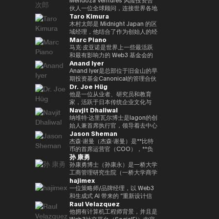
到目前为止，投资组合包括300多
政务、数字化转型、人工有关情报
了加州大学伯克利分校的工程学士
帮助学生建立职业生涯，该博览会
功能性的NFT平台 “Progmat
Web3、金融科技、元界和初创公
Even Reality “技术不应走到最前
伙人一位全球顾问，连接世界各地
个项目，包括Mysten
和第四次工业革命（采矿、智慧城
学位和加州大学洛杉矶分校安德森
Taro Kimura
吸引了110万名参观者。过去，我
UT”，以及一个有许多组织成员的
司。他的书包括《NFT 教科书》
沿；它应该悄悄地支持人们的日常
的家族办公室、风险投资公司和科
Labs（Sui）、Gunzilla和Peaq
市、医疗保健、教育、旅游、农
管理学院的工商管理硕士学位。我
曾在9个国家的15个城市生活过，
“数字资产共同创造联盟”。2022
和《提前阅读！元界和非同质化代
生活。” 它基于以人为中心（以人
技公司，以促进下一代人工智能和
木村太郎是 Midnight Japan 的区
Network，这些项目显示了对变
业、物流/运输、风险和危机管
目前在同一所大学教授加密货币金
并且精通中文、英语和德语。
年，宣布通过多家金融机构、交易
币” 等。他曾担任日本区块链协会
为中心）的理念。这一理念也反映
Web3 创新。他是门多萨风险投资
域经理，他结合了作为创始人的经
革性技术的敏锐见解。除了提供资
理、媒体领域）• 参加了各种国际
融。
Marc Piano
Tobias以优异成绩获得了新加坡
所和软件公司的投资，数字资产基
顾问、日本STO协会审计师、日
在广受好评的 Even G1 和 G2 显
公司的风险合伙人，该公司投资于
验、企业进入市场 (GTM) 领导层
金外，Budki还是一位享誉全球的
和国内会议、峰会、研讨会和活动
国立大学和清华大学的管理学硕士
础设施业务将成为一家独立公司，
本元界综合公司协会审计师、金融
示屏智能眼镜的设计中。 在这些
位于波士顿和旧金山的人工智能、
和国际业务经验。目前，他负责监
马克·皮亚诺是世界上一些最活跃
演讲者，曾在世界经济论坛和币安
• 作为作者参与研究论文、书籍、
+CEMS管理硕士学位，以及因斯
并于2023/10年度成为该公司的代
科技协会资本市场部秘书处、
产品中，人工智能是实时工作的，
金融科技和网络安全领域，还担任
督Midnight在日本市场的战略，
和最有影响力的 Web3 基金会的
区块链周等国际活动中登台。他对
杂志和媒体节目
Anand Iyer
布鲁克管理中心和西南财经大学的
表。8项专利注册。
HashPort审计师和前bitFlyer外部
自然会支持重要的对话，创造人们
总部位于瑞士和非洲的专门从事人
并正在促进GTM、企业协作、社
独立董事（独立唱片总监）和顾
市场趋势和区块链传播的看法引起
管理和法律学士学位。
董事。《海外钱伯斯亚太》、《最
可以阐明想法、自信地沟通以及专
工智能和Web3领域的风险投资公
区发展和生态系统传播。在迄今为
问。在数字资产生态系统的顶层，
Anand Iyer是总部位于旧金山的早
了《泰晤士报》、《CoinDesk》
佳律师律师》和《Legal500》均
注于工作和日常生活中的 “当下”
司CV VC的顾问。目前，他参与
止的职业生涯中，我积累了在快速
值得信赖的是，它可以监督治理、
期投资基金Canonical的管理合伙
和《中东企业家》等主要媒体的关
Dr. Joe Hüg
被评为日本金融科技律师。
的体验。
支持全球10多家公司的风险投
成长的初创公司和跨国公司的经
合规和长期可持续性。Marc 的职
人，专注于投资人工智能、机器人
注。此外，通过社交媒体上的积极
资。此外，他还担任联合国：
验。作为 Mycel 的联合创始人，
业生涯以法律为基础，此前曾在一
和加密资产等前沿技术。艾尔是一
他是一位从业者、研究员和教育
沟通，其影响力进一步扩大。它强
Block（拉脱维亚）、WAIB摩纳
他领导了全球 GTM、合作伙伴关
家大型离岸律师事务所担任法律顾
位在硅谷拥有多年经验的资深人
家，活跃于日本传统企业文化与
调Web3的长期潜力，而不是短期
Navjit Dhaliwal
哥峰会（摩纳哥）、VI3NNA 大会
系、投资者支持和下一代互操作性
问（法律顾问），并积极担任该公
士。他的职业生涯始于 2005 年在
Web3 和 AI 等尖端技术交汇的领
利润，并正在促进对重新定义世界
（奥地利）、世界风险论坛（奥地
基础设施协议的运营。在进入
司全球 Web3 业务的核心设计
微软担任产品经理，然后创立了
域。在信息管理创新专业大学
纳维特·达里瓦尔博士是Iagon的创
应有方式的初创企业的投资。 基
利）等区块链和创新领域的国际会
Web3 行业之前，他曾在
师。作为该领域的权威，它受到主
Trusted。该公司于2018年被上
（IU）担任创业实践教授期间，作
始人兼首席执行官，领导着去中心
于 “Web3 是未来” 的坚定信念，
Jason Sheman
议的大使，并参与连接世界各地创
LinkedIn 担任全球企业销售总
要法律目录的高度重视。凭借如此
市公司Care收购。之后，他们加
为TEDxInnovationU的首席组织
化云服务行业。达里瓦尔博士拥有
Budki 是去中心化技术发展的重要
业生态系统的活动。在2013年完
监，与日本主要跨国公司建立战略
扎实的法律界背景和多年的一线咨
入了光速，并作为风险合伙人参与
者和被许可人，她还促进跨代和跨
创立和经营多家成功公司的经验，
杰森·谢曼（杰森·谢曼）是**比特
推动力。
成哈佛商学院（PLD）学业后，他
合作伙伴关系，并推动大规模的
询经验，Marc拥有罕见的监管策
了Phantom、Alchemy、
领域的知识共享。通过为三菱和富
例如Mjösa Tannklinikk、Arbo
币的首席运营官（COO），**负
孙 康勇
获得了研究生资格。
SaaS 实施项目。它还参与了生态
略师和董事会级州长的双重职位。
Arbitrum和Mysten等区块链相关
士通等跨国公司提供咨询经验，积
Lab AS和CanPol AS，是一位久
责监督代表加密资产行业的消费平
系统的发展，例如dYdX、SEI、
Marc的专业知识也得到了他对行
公司。作为教育背景，他获得了普
累有关企业创新和数字化转型
经考验的连续创业者。我曾就读于
台的整体全球运营。他在公司工作
孙康勇博士（孙康永）是一桥大学
EclipseFi和Umi Network。我出
业知识基础的重大贡献的支持。除
渡大学的计算机工程学位。
（DX）的实用知识。从中小型企
波兹南医科大学和麦克马斯特大
了8年以上，支持亚洲、中东、欧
工商管理研究生院（一桥大学商学
hajimex
生在日本，在印度尼西亚长大，会
了为英格兰和威尔士律师协会（英
业到大型企业，我们提供了支持，
学，并获得了牙科博士（博士学
洲和美国等地区的业务扩张，并在
院，ICS）的副教授，该学院是日
说三种语言：英语、日语和印尼
格兰和威尔士律师协会）（2020-
在利用我们的文化优势的同时，战
位）和医学学士学位。
Bitcoin.com的国际增长中发挥了
本领先的全球管理教育机构之一。
一位策略师/品牌经理，以 Web3
语。从上智大学毕业后，她在
2023）共同创立了 “区块链法律事
略性地引入新技术。此外，通过在
重要作用。杰森曾参与总部设在东
**明尼苏达大学卡尔森管理学院战
和生成式 AI 带来的 “重新设计信
Raul Velazquez
NTT Communications从事全球
务/监管指南”（2020-2023）外，
创始人研究所和Techstars等国际
京的Bitcoin.com成立之初，他顺
略管理（战略管理）博士（博士）
任、价值和智能” 为主题，探索技
网络运营工作，然后将自己的职业
他还为英属维尔京群岛 “信托和基
加速器的指导经验，他还在连接日
应了公司的发展，领导了向目前全
检索到**。研究和教育领域侧重于
术与社会结构的交汇点。作为涩谷
他拥有计算机工程师背景，并且是
生涯扩展到企业解决方案和Web3
金会中的加密资产”（2024）章节
本创业生态系统与全球市场方面发
球数百万人使用的自托管钱包和
人工智能战略、数字创新和数字化
Web3大学的校长，他认为区块链
Web3社交平台（SocialFi）内容