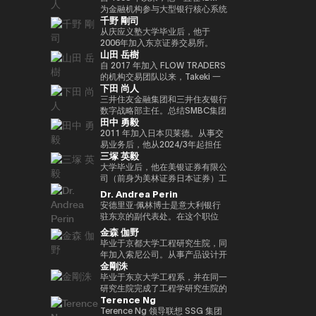
实验室，这是一个课后数字实验
Turpin是一位经验丰富的高管，作
经济学研究生院CARF的受邀研究
在加入MUIP之前，他曾在独立风
为金融机构参与大型银行核心系统
千野 剛司
室，旨在培养发散思维和设计思维
为连续创业者和投资者活跃了超过
员。翻译内容包括 “比特币和区块
险投资公司Global Brain参与国内
开发和咨询服务。在微软工作后，
等技能，而这些技能在传统教育体
35年，并成功退出多次。基于这
链：支持加密货币的技术”（NTT
和国际创业投资和CVC管理。在
他参与了三菱日联金融集团的创新
从庆应义塾大学毕业后，他于
系中并不受到重视。他还是
一往绩，成立了位于波多黎各的家
Publishing）和 “掌握以太坊——
此之前，他在索尼担任品类经理，
业务并领导了DX项目。在AU
2006年加入东京证券交易所。
山田 岳樹
ThinkBlaze的创始人，
族办公室Transform Capital。他
构建智能合约和去中心化应用程
经营海外业务，负责为技术投资和
Financial Holdings担任执行官、
2008年金融危机后，他参与了债
ThinkBlaze是Outblaze的研究部
也被称为比特币的早期投资者和思
序”（O'Reilly Japan）。合著了
合资设立以及零售能源业务等新业
首席数字官和IT总经理以及微软的
务违约管理流程改进项目，领导了
自 2017 年加入 FLOW TRADERS
门，负责研究技术中具有社会意义
想领袖（思想领袖），他参与了包
《Web3的未解决问题》（日经英
务项目提供资金。
业务执行官兼金融创新部门经理之
日本证券清算组织的场外衍生品
的机构交易团队以来，Takeki 一
下田 尚人
的问题。自2018年以来，Yat一直
括以太坊和泰达币在内的重大区块
国石油公司）和《13人对Web3加
后，他目前担任现任职务。通用公
（信用违约互换和利率互换）结算
直为机构投资者提供流动性服务，
是游戏行业使用区块链和NFT（不
链项目的初始营销和咨询。由于这
密资产的未来预测》（朝日新闻出
司协会 FINOVATORS 成立。
项目，并负责日本交易所集团清算
通过大宗交易覆盖包括 ETF、国
三井住友金融集团和三井住友银行
可替代代币）的早期支持者。人们
些成就，它被CNBC称为 “加密教
版社）。
2021年被任命为日本区块链协会
结算领域的业务规划。自2016年
际债券及数字资产在内的多种资产
数字战略部主任。总结SMBC集团
田中 勇毅
认为，这将使游戏玩家能够真正拥
父（加密教父）”。BitAngels 于
理事。毕业于同志社大学，在东京
以来，我一直在PWCJapan首席
类别，工作地点涵盖新加坡及香
在数字资产方面的工作。日本银行
有游戏中的资产和数据，进而拥有
2013 年共同创立，BitAngels
大学完成了第17次EMP。
执行官办公室（企业规划）支持领
港。 他同时负责日本业务的整体
结算与结算服务局顾问，任期至
2011 年加入日本贝莱德。从事交
价值本身。Yat 对去中心化应用程
Fund 1 于 2014 年共同创立。该
导团队的战略讨论。2018/7年，
发展，与日本国内的机构投资者、
2025/6。结算与结算管理局利用
易业务后，他从2024/3年起担任
三塚 英毅
序和数字资产的潜力有了清晰的认
基金以以太坊众筹中以每枚代币
他加入了运营全球加密资产交易所
ETF 发行方、交易平台、证券交
新技术（Project Agora等）参与
贝莱德全球市场经理，负责监督交
识，很快带领 Animoca Brands
30美分的价格投资100万美元而闻
Kraken的Payward, Inc.（美
易所以及加密资产交易所保持密切
规划和推广先进的结算项目，以及
易、证券借贷和现金管理。他还曾
大学毕业后，他在美银证券有限公
在区块链、游戏、NFT 和开放的
名。图尔平也是2015年开发了 “比
国），并为金融服务局的注册做出
合作。 FLOW TRADERS 已连续
关于人工智能对金融系统的影响的
在日本的数字战略领域工作。自
司（前身为美林证券日本证券）工
元宇宙中占据了领导地位。
特币四季模型（比特币的四季）”
了贡献。从2020/3年起，他就任
多年获得东京证券交易所颁发的
国际研究。他还参与了各种国际政
2025 年 1 月起，他还担任全球产
作，在法国巴黎银行证券有限公司
Dr. Andrea Perin
Animoca Brands已经开发了多个
的人，他于2024年由天马出版社
公司在日本的代表。2022/7 年，
“最佳做市商”奖项。作为一家上市
策讨论机构，例如国际清算银行结
品解决方案部，负责监督同一部门
担任多个职位后，他成为全球市场
安德里亚·佩林博士是意大利银行
以NFT为中心的子公司和产品组，
出版的《比特币超级周期》一书获
他就任币安驻日本代表。完成了牛
公司，FLOW TRADERS 亦积极参
算市场基础设施委员会
的过渡管理。
管理部的首席运营官。在Web3公
驻东京的副代表处。在这个职位
还投资了540多家区块链相关公
得了高度赞誉，并因准确预测
津大学工商管理硕士（MBA）学
与包括现货加密资产及加密资产
（CPMI）、七国集团数字支付专
司Animoca Brands Co., Ltd.成
上，我负责日本、韩国、台湾、澳
金森 伽野
司，以建立世界上最大的区块链投
2024/11年初比特币的历史高点更
位。
ETF 在内的数字资产流动性提
家组（2023年联席主席）、金融
立时担任首席运营官后，他自
大利亚和新西兰的经济政策讨论和
毕业于京都大学工程研究生院，同
资组合之一。迄今为止，Yat先生
新而受到关注。在进入数字资产领
供，致力于连接传统金融与数字资
稳定委员会（FSB）创新网络和
2024/3年以来一直担任现任职
宏观经济和金融趋势的分析。我们
年加入索尼公司。从事产品设计开
获得了许多荣誉，并被世界经济论
域之前，他创立了Market
产行业。
BIS/中央银行CBDC小组。在日本
务。
还努力通过与当地金融和监管机
金剛洙
发、产品策划和营销工作。之后，
坛选为 “明日全球领袖” 之一，在
Wire（现为GlobeNewsWire）。
银行，他还先后担任过长崎分行经
构、机构投资者和商界的对话，增
我以互联网证券和经验丰富的客户
毕业于东京大学工程系，并在同一
DHL/SCMP大奖中被选为 “年度青
该公司目前是阿波罗环球管理旗下
理、香港办事处经理、金融机构局
进对意大利经济的理解，进一步加
体验、CX策略推广等方式推出了
研究生院完成了工程学研究生院的
年企业家”，并被Cointelegraph
的一个业务部门，规模约为5亿美
国际科科长（负责巴塞尔监管）、
强两国之间的经济和金融关系。他
Terence Ng
一项新的金融科技业务。于2022
课程。加入花旗证券有限公司，从
评选为 “区块链行业值得关注的
元。此外，作为消费互联网早期营
国际局规划师等职务。在财务省，
在中央银行、银行监管机构以及包
年加入索尼银行，目前正在以索尼
事日本政府债券和利率衍生品的交
Terence Ng 领导联想 SSG 集团
100位人物”。此外，Yat先生是一
销的先驱，他参与了数十个著名互
他作为国际组织司的规划官负责国