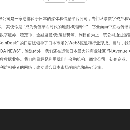
ue有限公司是一家总部位于日本的媒体和信息平台公司，专门从事数字资产和W
8年。 其使命是 “成为价值革命时代的地图和指南针”，它全面而中立地传
数字证券、稳定币、金融监管/政策趋势等。到目前为止，该公司通过运
“CoinDesk” 的日语版领导了日本市场的Web3报道和行业形成。目前，
ADA NEWS”，除媒体外，我们还在运营日本最大的商业社区 “N.Avenue 
数数据业务。我们的目标是利用我们与金融机构、商业公司、初创企业、
利益相关者的网络，建立适合日本市场的信息和基础设施。