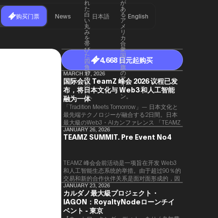
购买门票
News
日本語
English
4,668 日元起购买
MARCH 17, 2026
国际会议 TeamZ 峰会 2026 议程已发
布，将日本文化与 Web3 和人工智能
融为一体
「Tradition Meets Tomorrow」— 日本文化と
最先端テクノロジーが融合する2日間。日本
最大級のWeb3・AIカンファレンス 「TEAMZ
Summit 2026」 が、2026年4月7日・8日に
JANUARY 26, 2026
TEAMZ SUMMIT. Pre Event No4
東京・八芳園にて開催されます。今年のテー
マは 「Tradition Meets Tomorrow」。日本の
伝統文化と最先端のテクノロジーが融合す
る、特別な2日間となります。このたび、公
TEAMZ 峰会会前活动是一项旨在开发 Web3
式アジェンダが公開されました。（※登壇者
和人工智能生态系统的举措。由于超过90％的
のスケジュール等の都合により、開催までに
交易和新的合作伙伴关系是面对面形成的，因
内容が変更となる可能性があります。）
此TEAMZ将在本次活动之前举行一次数量有
JANUARY 23, 2026
カルダノ最大級プロジェクト・
限的交流会议，以在轻松的氛围中促进高质量
IAGON：RoyaltyNodeローンチイ
的交流。
ベント - 東京