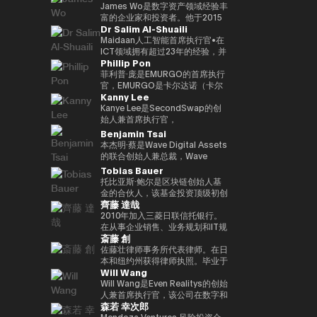
监管的金融体系发表见解。
织 “Women Who Crypto”。
我们正在与在知识产权行业、建筑
人工智能时代的新金融平台 “Neo
下，在3年内投资100多家区块链
宗商品有限公司首席运营官、三井
James Wo是数字资产领域经验丰
行业、零售行业等领域开展先进举
Crypto Bank” 的概念，我们的目
初创公司的目标。到目前为止，投
物产总部产品市场经理、数字资产
富的企业家和投资者。他于2015
Dr Salim Al-Shuaili
措的大型公司认真推进一项利用
标是整合加密资产资金管理、贷款
资组合包括300多个项目，包括
市场专职总监。数字大宗商品总裁
年创立了DFG，管理的资产超过
Web3 的共同创造项目。
基础设施和可编程金融应用程序。
Mysten Labs（Sui）、Gunzilla
兼首席执行官，三井物产株式会社
10亿美元。他还是Ledger、
Maidaan人工智能首席执行官•在
展望人工智能代理参与经济活动的
和Peaq Network，这些项目显示
企业发展部主任，于2023/12年离
Coinlist、Circle和ChainSafe等
ICT领域拥有超过23年的经验，并
Phillip Pon
未来，我们正在努力建立基于区块
了对变革性技术的敏锐见解。除了
开三井物产株式会社，目前担任现
公司的早期投资者。它也被称为
获得了ICT（AI/DX）领域的博士
链的下一代金融基础设施。
提供资金外，Budki还是一位享誉
任职务。熟悉全球大宗商品交易。
Polkadot和Kusama Network的
学位（PhD）•全球人工智能大使
菲利普·庞是EMURGO的首席执行
全球的演讲者，曾在世界经济论坛
早期投资者和支持者，并通过资本
（责任人工智能全球理事会/美
官，EMURGO是卡尔达诺（卡尔
Kanny Lee
和币安区块链周等国际活动中登
分配、捐赠和对平行链拍卖的积极
国）•国际全球ICT联合会
达诺）区块链的联合创始组织之
台。他对市场趋势和区块链传播的
支持，继续为生态系统做出重大贡
（IFCGICT/美国/美国）专业会员
一。EMURGO正在促进区块链技
Kanye Lee是SecondSwap的创
看法引起了《泰晤士报》、
献。
•国际电联认证人工智能审计师
术和资产代币化的商业传播。作为
始人兼首席执行官，
《CoinDesk》和《中东企业家》
（注册人工智能审计师）•世界人
首席执行官，Philip负责监督
SecondSwap是一个去中心化市
Benjamin Tsai
等主要媒体的关注。此外，通过社
工智能理事会（加拿大）认证首席
EMURGO的总体战略方向和全球
场，可以对锁定代币和流动性较低
本杰明·蔡是Wave Digital Assets
交媒体上的积极沟通，其影响力进
人工智能官（首席人工智能官）)
运营，并领导通过投资、合作伙伴
的资产进行二次交易。 作为首席
的联合创始人兼总裁，Wave
一步扩大。它强调Web3的长期潜
• 海湾学院董事会（董事会）成员
关系和基础设施开发将传统金融与
执行官，坎耶先生监督
Digital Assets是一家在美国证券
Tobias Bauer
力，而不是短期利润，并正在促进
• 阿曼商会数字经济和人工智能委
区块链连接起来的工作。
SecondSwap战略愿景和产品开
交易委员会（SEC）注册的数字资
托比亚斯·鲍尔是区块链创始人基
对重新定义世界应有方式的初创企
员会成员 • GCC（海湾合作）会
发的执行，并正在促进创新，以增
产管理公司。他负责监督公司的产
金的合伙人，该基金投资顶级初创
业的投资。 基于 “Web3 是未来”
议）人工智能项目和人工智能国际
加Web3市场的可持续流动性和可
品开发和交易。他会说三种语言，
齊藤 達哉
公司并建立企业。他是500家初创
的坚定信念，Budki 是去中心化技
奖评审团成员 • 大学和学术顾问委
及性。
母语是虚拟货币，也是传统金融领
公司、APX、PlugandPlay、纽约
2010年加入三菱日联信托银行。
术发展的重要推动力。**Vineet
员会成员（SQU、AOU、索哈尔
域的资深人士。Ben在新加坡美林
NUMA和Alchemist Accelerator
在从事企业销售、业务规划和IT规
Budki（Vineet Budki）**是一位
大学）• 在全球首席信息官峰会
大宗商品公司拥有超过15年的高
斎藤 創
的创业导师，也是Republic的风
划之后，金融科技促进办公室于
行业代表，他通过战略投资和全球
（泰国，2022年）上获得数字化
级领导经验，并曾担任该公司的首
险合伙人。他曾在Chin
2016年成立，是三菱日联信托银
佐藤壮律师事务所代表律师。在日
思想领导力推动Web3领域的增
转型激励奖 • 全球首席信息官峰会
席执行官。此外，在Alliance
Accelerator的投资团队工作，
行数字战略规划和推广的第一位负
本和纽约州获得律师执照。毕业于
长。 作为专门从事1亿美元加密资
（阿塞拜疆，于（2023 年）获得
Bernstein，他负责监督东京、香
Will Wang
Chin Accelerator是SOSV在中国
责人。作为 “连续内部企业家（连
东京大学法学院和纽约大学法学
产的基金Sigma Capital的首席执
影响力开拓者奖 • 参与国家级人工
港、新加坡、首尔和台北的盈利分
运营的全球精英加速器项目，管理
续内部企业家）”，他将推出一个
院。在西村朝日律师事务所主要从
Will Wang是Even Realitys的创始
行官，他设定了在对去中心化生态
智能项目并促进技术本地化 • 提供
销团队，领导业务战略。Ben曾投
的资产管理规模超过9.07亿美元。
信息银行平台 “Dprime”、一个数
事金融领域（证券化、基金、衍生
人兼首席执行官，该公司在数字和
系统的坚定承诺下，在3年内投资
有关人工智能和数据 DX 的专业培
资并指导过南加州的早期创业公
森若 幸次郎
此外，他在泰国为德国政府工作，
字证券平台 “Progmat”、一个稳
品等）业务之后，目前的办公室于
物理世界交汇的领域开发下一代显
100多家区块链初创公司的目标。
训 • 领导并参与了多个项目与电子
司。他拥有多个证券执照，并获得
并作为NSTF招聘会的共同组织者
定币平台 “Progmat Coin”、一个
2015年独立成立。它专门研究
示型智能眼镜。成立于 2023 年，
Mendoza Ventures 风险投资合