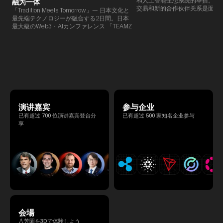
融为一体
交易和新的合作伙伴关系是面对
「Tradition Meets Tomorrow」— 日本文化と
此TEAMZ将在本次活动之前举
最先端テクノロジーが融合する2日間。日本
限的交流会议，以在轻松的氛围
最大級のWeb3・AIカンファレンス 「TEAMZ
的交流。
Summit 2026」 が、2026年4月7日・8日に
東京・八芳園にて開催されます。今年のテー
マは 「Tradition Meets Tomorrow」。日本の
伝統文化と最先端のテクノロジーが融合す
る、特別な2日間となります。このたび、公
式アジェンダが公開されました。（※登壇者
のスケジュール等の都合により、開催までに
内容が変更となる可能性があります。）
演讲嘉宾
参与企业
已有超过 700 位演讲嘉宾登台分
已有超过 500 家知名企业参与
享
会場
八芳園を3Dで体験しよう