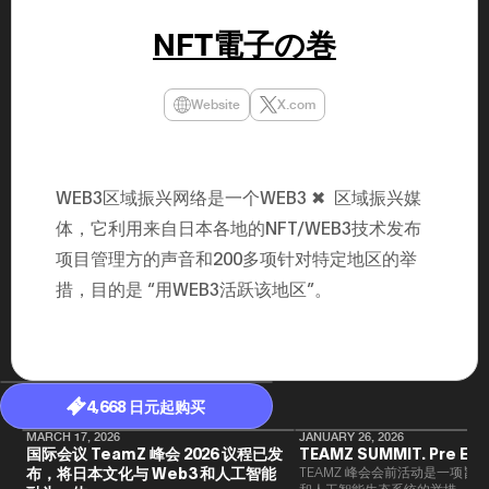
年（201
至9月）全
NFT電子の巻
民民主党通
并成为代表
3（202
众议院选举
Website
X.com
为众议员到
2025.0
在职1997
东第一司）2
易监督委员会 
WEB3区域振兴网络是一个WEB3 ✖ ︎ 区域振兴媒
大阪国税局总
2005/
体，它利用来自日本各地的NFT/WEB3技术发布
2005/7 
项目管理方的声音和200多项针对特定地区的举
措，目的是 “用WEB3活跃该地区”。
4,668 日元起购买
MARCH 17, 2026
JANUARY 26, 2026
国际会议 TeamZ 峰会 2026 议程已发
TEAMZ SUMMIT. Pre Eve
布，将日本文化与 Web3 和人工智能
TEAMZ 峰会会前活动是一项旨在
和人工智能生态系统的举措。由于