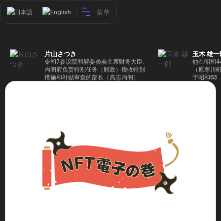
菜单
日本語
English
片山さつき
玉木 雄一
令和7参议院和解委员会主席财务大臣、
他在昭和4
内阁府负责特别任务（财政）税收特别
（原寒川
措施和补贴审查的部长（高志内阁）
于昭和63
成5年（1
院，同年加
（1997
生院（肯尼迪
正在竞选第
70,17
后，他在第
109,86
46届众议
赢得第二个
47届众议
并在平成2
任期进步
代理秘书长
第48届众
票，并当
希望党正
代表选举。