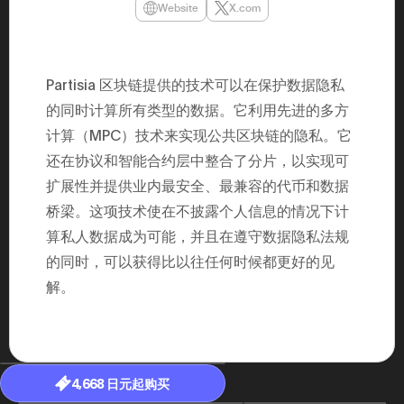
Website
X.com
年（201
至9月）全
民民主党通
并成为代表
3（202
Partisia 区块链提供的技术可以在保护数据隐私
众议院选举
为众议员到
的同时计算所有类型的数据。它利用先进的多方
2025.0
在职1997
计算（MPC）技术来实现公共区块链的隐私。它
东第一司）2
易监督委员会 
还在协议和智能合约层中整合了分片，以实现可
大阪国税局总
扩展性并提供业内最安全、最兼容的代币和数据
2005/
2005/7 
桥梁。这项技术使在不披露个人信息的情况下计
算私人数据成为可能，并且在遵守数据隐私法规
的同时，可以获得比以往任何时候都更好的见
解。
4,668 日元起购买