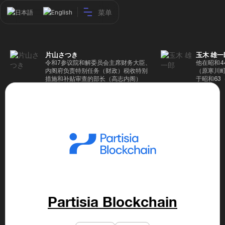
菜单
日本語
English
片山さつき
玉木 雄一
令和7参议院和解委员会主席财务大臣、
他在昭和4
内阁府负责特别任务（财政）税收特别
（原寒川
措施和补贴审查的部长（高志内阁）
于昭和63
成5年（1
院，同年加
（1997
生院（肯尼迪
正在竞选第
70,17
后，他在第
109,86
46届众议
赢得第二个
47届众议
并在平成2
任期进步
代理秘书长
Partisia Blockchain
第48届众
票，并当
希望党正
代表选举。