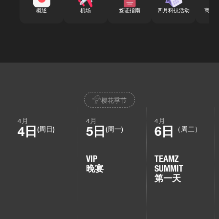
概述
机场
签证指南
四月科技活动
商务
樱花季节
4月
4月
4月
4日
5日
6日
(周日)
(周一)
（周二）
VIP
TEAMZ
晚宴
SUMMIT
第一天