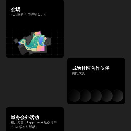
会場
八芳園を3Dで体験しよう
成为社区合作伙伴
共同成长
举办会外活动
在八芳园 (Happo-en) 最多可举
办 58 场会外活动！