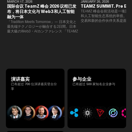
MARCH 17, 2026
JANUARY 26, 2026
国际会议 TeamZ 峰会 2026 议程已发
TEAMZ SUMMIT. Pre Eve
布，将日本文化与 Web3 和人工智能
TEAMZ 峰会会前活动是一项旨在
和人工智能生态系统的举措。由于
融为一体
交易和新的合作伙伴关系是面对
「Tradition Meets Tomorrow」— 日本文化と
此TEAMZ将在本次活动之前举
最先端テクノロジーが融合する2日間。日本
限的交流会议，以在轻松的氛围
最大級のWeb3・AIカンファレンス 「TEAMZ
的交流。
Summit 2026」 が、2026年4月7日・8日に
東京・八芳園にて開催されます。今年のテー
マは 「Tradition Meets Tomorrow」。日本の
伝統文化と最先端のテクノロジーが融合す
る、特別な2日間となります。このたび、公
式アジェンダが公開されました。（※登壇者
のスケジュール等の都合により、開催までに
内容が変更となる可能性があります。）
演讲嘉宾
参与企业
已有超过 700 位演讲嘉宾登台分
已有超过 500 家知名企业参与
享