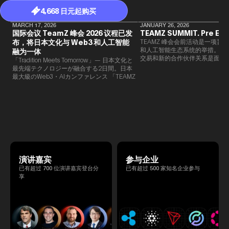
4,668 日元起购买
MARCH 17, 2026
JANUARY 26, 2026
国际会议 TeamZ 峰会 2026 议程已发
TEAMZ SUMMIT. Pre Eve
布，将日本文化与 Web3 和人工智能
TEAMZ 峰会会前活动是一项旨在
和人工智能生态系统的举措。由于
融为一体
交易和新的合作伙伴关系是面对
「Tradition Meets Tomorrow」— 日本文化と
此TEAMZ将在本次活动之前举
最先端テクノロジーが融合する2日間。日本
限的交流会议，以在轻松的氛围
最大級のWeb3・AIカンファレンス 「TEAMZ
的交流。
Summit 2026」 が、2026年4月7日・8日に
東京・八芳園にて開催されます。今年のテー
マは 「Tradition Meets Tomorrow」。日本の
伝統文化と最先端のテクノロジーが融合す
る、特別な2日間となります。このたび、公
式アジェンダが公開されました。（※登壇者
のスケジュール等の都合により、開催までに
内容が変更となる可能性があります。）
演讲嘉宾
参与企业
已有超过 700 位演讲嘉宾登台分
已有超过 500 家知名企业参与
享