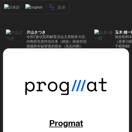
菜单
日本語
English
片山さつき
玉木 雄一
令和7参议院和解委员会主席财务大臣、
他在昭和4
内阁府负责特别任务（财政）税收特别
（原寒川
措施和补贴审查的部长（高志内阁）
于昭和63
成5年（1
院，同年加
（1997
生院（肯尼迪
正在竞选第
70,17
后，他在第
109,86
46届众议
赢得第二个
47届众议
并在平成2
任期进步
代理秘书长
第48届众
Progmat
票，并当
希望党正
代表选举。