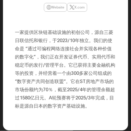
年（201
Website
X.com
至9月）全
民民主党通
并成为代表
3（202
众议院选举
一家提供区块链基础设施的初创公司，源自三菱
为众议员到
2025.0
日联信托和银行，于2023/10年独立。我们的使
在职1997
东第一司）2
命是 “通过可编程网络连接社会并实现各种价值
易监督委员会 
大阪国税局总
的数字化”，我们正在开发证券代币、实用代币和
2005/
稳定币的发行/管理平台。它已获得主要金融机构
2005/7 
等的投资，并经营着一个由300多家公司组成的
“数字资产共同创造联盟”。它在ST房地产市场的
市场份额约为70％，截至2025/4年的管理余额超
过1580亿日元。A轮预赛将于2025/3年完成，目
标是源自日本的数字资产基础设施。