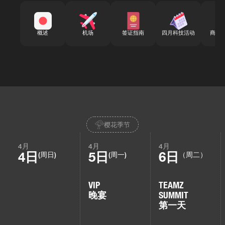
概述
机场
签证指南
四月科技活动
商务
樱花季节
4月
4月
4月
4日
5日
6日
(周日)
(周一)
（周二）
VIP
TEAMZ
晚宴
SUMMIT
第一天