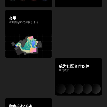
会場
八芳園を3Dで体験しよう
成为社区合作伙伴
共同成长
举办会外活动