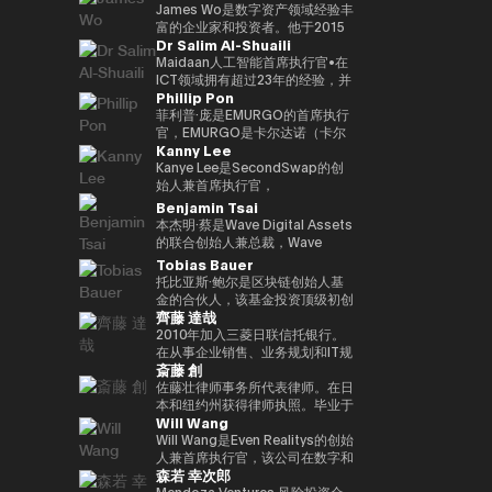
监管的金融体系发表见解。
织 “Women Who Crypto”。
我们正在与在知识产权行业、建筑
人工智能时代的新金融平台 “Neo
下，在3年内投资100多家区块链
宗商品有限公司首席运营官、三井
James Wo是数字资产领域经验丰
行业、零售行业等领域开展先进举
Crypto Bank” 的概念，我们的目
初创公司的目标。到目前为止，投
物产总部产品市场经理、数字资产
富的企业家和投资者。他于2015
Dr Salim Al-Shuaili
措的大型公司认真推进一项利用
标是整合加密资产资金管理、贷款
资组合包括300多个项目，包括
市场专职总监。数字大宗商品总裁
年创立了DFG，管理的资产超过
Web3 的共同创造项目。
基础设施和可编程金融应用程序。
Mysten Labs（Sui）、Gunzilla
兼首席执行官，三井物产株式会社
10亿美元。他还是Ledger、
Maidaan人工智能首席执行官•在
展望人工智能代理参与经济活动的
和Peaq Network，这些项目显示
企业发展部主任，于2023/12年离
Coinlist、Circle和ChainSafe等
ICT领域拥有超过23年的经验，并
Phillip Pon
未来，我们正在努力建立基于区块
了对变革性技术的敏锐见解。除了
开三井物产株式会社，目前担任现
公司的早期投资者。它也被称为
获得了ICT（AI/DX）领域的博士
链的下一代金融基础设施。
提供资金外，Budki还是一位享誉
任职务。熟悉全球大宗商品交易。
Polkadot和Kusama Network的
学位（PhD）•全球人工智能大使
菲利普·庞是EMURGO的首席执行
全球的演讲者，曾在世界经济论坛
早期投资者和支持者，并通过资本
（责任人工智能全球理事会/美
官，EMURGO是卡尔达诺（卡尔
Kanny Lee
和币安区块链周等国际活动中登
分配、捐赠和对平行链拍卖的积极
国）•国际全球ICT联合会
达诺）区块链的联合创始组织之
台。他对市场趋势和区块链传播的
支持，继续为生态系统做出重大贡
（IFCGICT/美国/美国）专业会员
一。EMURGO正在促进区块链技
Kanye Lee是SecondSwap的创
看法引起了《泰晤士报》、
献。
•国际电联认证人工智能审计师
术和资产代币化的商业传播。作为
始人兼首席执行官，
《CoinDesk》和《中东企业家》
（注册人工智能审计师）•世界人
首席执行官，Philip负责监督
SecondSwap是一个去中心化市
Benjamin Tsai
等主要媒体的关注。此外，通过社
工智能理事会（加拿大）认证首席
EMURGO的总体战略方向和全球
场，可以对锁定代币和流动性较低
本杰明·蔡是Wave Digital Assets
交媒体上的积极沟通，其影响力进
人工智能官（首席人工智能官）)
运营，并领导通过投资、合作伙伴
的资产进行二次交易。 作为首席
的联合创始人兼总裁，Wave
一步扩大。它强调Web3的长期潜
• 海湾学院董事会（董事会）成员
关系和基础设施开发将传统金融与
执行官，坎耶先生监督
Digital Assets是一家在美国证券
Tobias Bauer
力，而不是短期利润，并正在促进
• 阿曼商会数字经济和人工智能委
区块链连接起来的工作。
SecondSwap战略愿景和产品开
交易委员会（SEC）注册的数字资
托比亚斯·鲍尔是区块链创始人基
对重新定义世界应有方式的初创企
员会成员 • GCC（海湾合作）会
发的执行，并正在促进创新，以增
产管理公司。他负责监督公司的产
金的合伙人，该基金投资顶级初创
业的投资。 基于 “Web3 是未来”
议）人工智能项目和人工智能国际
加Web3市场的可持续流动性和可
品开发和交易。他会说三种语言，
齊藤 達哉
公司并建立企业。他是500家初创
的坚定信念，Budki 是去中心化技
奖评审团成员 • 大学和学术顾问委
及性。
母语是虚拟货币，也是传统金融领
公司、APX、PlugandPlay、纽约
2010年加入三菱日联信托银行。
术发展的重要推动力。**Vineet
员会成员（SQU、AOU、索哈尔
域的资深人士。Ben在新加坡美林
NUMA和Alchemist Accelerator
在从事企业销售、业务规划和IT规
Budki（Vineet Budki）**是一位
大学）• 在全球首席信息官峰会
大宗商品公司拥有超过15年的高
斎藤 創
的创业导师，也是Republic的风
划之后，金融科技促进办公室于
行业代表，他通过战略投资和全球
（泰国，2022年）上获得数字化
级领导经验，并曾担任该公司的首
险合伙人。他曾在Chin
2016年成立，是三菱日联信托银
佐藤壮律师事务所代表律师。在日
思想领导力推动Web3领域的增
转型激励奖 • 全球首席信息官峰会
席执行官。此外，在Alliance
Accelerator的投资团队工作，
行数字战略规划和推广的第一位负
本和纽约州获得律师执照。毕业于
长。 作为专门从事1亿美元加密资
（阿塞拜疆，于（2023 年）获得
Bernstein，他负责监督东京、香
Will Wang
Chin Accelerator是SOSV在中国
责人。作为 “连续内部企业家（连
东京大学法学院和纽约大学法学
产的基金Sigma Capital的首席执
影响力开拓者奖 • 参与国家级人工
港、新加坡、首尔和台北的盈利分
运营的全球精英加速器项目，管理
续内部企业家）”，他将推出一个
院。在西村朝日律师事务所主要从
Will Wang是Even Realitys的创始
行官，他设定了在对去中心化生态
智能项目并促进技术本地化 • 提供
销团队，领导业务战略。Ben曾投
的资产管理规模超过9.07亿美元。
信息银行平台 “Dprime”、一个数
事金融领域（证券化、基金、衍生
人兼首席执行官，该公司在数字和
系统的坚定承诺下，在3年内投资
有关人工智能和数据 DX 的专业培
资并指导过南加州的早期创业公
森若 幸次郎
此外，他在泰国为德国政府工作，
字证券平台 “Progmat”、一个稳
品等）业务之后，目前的办公室于
物理世界交汇的领域开发下一代显
100多家区块链初创公司的目标。
训 • 领导并参与了多个项目与电子
司。他拥有多个证券执照，并获得
并作为NSTF招聘会的共同组织者
定币平台 “Progmat Coin”、一个
2015年独立成立。它专门研究
示型智能眼镜。成立于 2023 年，
Mendoza Ventures 风险投资合