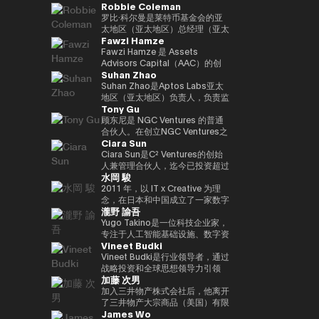
Robbie Coleman
负责新的数字服务业务，例如
金融科技公司的战略联盟，除了负
任职务。
日本的业务增长。目前，作为
与Kabutocho、Kasumigaseki和
web3、生物识别、元宇宙和秘密
责产品合作和市场战略规划外，他
Startale Japan的首席执行官兼首
Nagatacho一起从多角度报道金
罗比·科尔曼是莱特币基金会的亚
计算。
还领导了澳大利亚和新西兰的市场
席执行官，他正在促进在日本市场
融和市场。自 2020 年起担任金融
太地区（亚太地区）总经理（亚太
Fawzi Hamze
发布。此外，它领导了日本金融科
商业中使用区块链技术。
科技编辑。自25年起担任《日经
地区负责人）。自2017年以来，
技公司的收购和采购经理人指数
财经》副主编。合著了《加密货币
该非营利组织一直专注于莱特币
Fawzi Hamze 是 Assets
（收购后整合），为加强谷歌在金
泡沫》和《NFT 教科书》。
（LTC）的推广、开发和生态系统
Advisors Capital（AAC）的创
Suhan Zhao
融科技领域的影响力做出了贡献。
的发展。Robbie在数字资产/加密
始人兼董事长。AAC 是一家国际
在此之前，他负责监督美洲的全球
资产（加密）领域工作了11年，
投资与咨询控股集团，在东京与阿
Suhan Zhao是Aptos Labs亚太
现金管理平台，并在三井住友银行
并支持了全球交易所、钱包、隐私
联酋之间开展业务。AAC 负责管
地区（亚太地区）负责人，负责监
Tony Gu
和JRI America（纽约）向巴西市
工具以及莱特币基金会活动之外的
理一系列专业机构的投资组合，业
督Aptos的区域战略、业务增长和
场扩张。他在传统金融和技术方面
各种项目的建立、共同创立和启
务涵盖房地产投资、金融咨询、数
战略合作伙伴关系，Aptos是一款
顾东尼是 NGC Ventures 的普通
拥有丰富的经验。获得欧洲工商管
动。作为亚太区总经理，Robbie
字资产基础设施以及科技创业项
面向机构投资者的高性能公共第一
合伙人。在创立NGC Ventures之
Ciara Sun
理学院工商管理硕士学位。毕业于
负责与该地区的机构投资者、监管
目，致力于为希望在亚洲和海湾地
层区块链。在加入Aptos Labs之
前，他是跨境收购咨询公司
南山大学政策管理学院。
机构和政府建立关系并扩大莱特币
区获得结构化投资机会的国际投资
前，他在Ripple Labs领导了亚太
Rhodium Capital的普通合伙
Ciara Sun是C² Ventures的创始
的影响力。此外，他还代表莱特币
者和机构提供支持。 Hamze 在国
地区的重大战略合作伙伴关系和市
人。Tony专注于北亚国家的大规
人兼管理合伙人，迄今已投资超过
水岡 駿
出席会议、峰会和媒体，除了在工
际金融和跨境交易领域拥有超过
场网络扩张，并在与金融机构、银
模收购交易，并在科技、金融服务
150万美元，专注于帮助开发人员
作量证明峰会、AusCrypto、区
15年的经验，与参与全球资本配
行和企业公司密切合作的同时，促
和消费领域完成了多笔交易，总交
构建和扩展下一代Web3应用程
2011 年，以 IT x Creative 为理
块链中心和莱特币峰会上发表主题
置和战略投资项目的私人投资者、
进了区块链的社会实施和传播。在
易额超过10亿美元。
序。在成立C² Ventures之前，他
念，在日本和中国成立了一家数字
瀧野 諭吾
演讲外，他还出现在CIS、Token
家族办公室以及机构合作伙伴保持
他职业生涯的早期，他曾在摩根大
曾担任火币集团副总裁，负责监督
营销机构。2017年，他与他人共
2049等的炉边和小组讨论会上。
密切合作。 他的工作重点在于传
通和标普环球工作，并在新加坡和
全球业务发展、全球市场、机构投
同创立了定制手表制造商
Yugo Takino是一位科技企业家，
此外，在Web3邻近区域，他共同
统资本市场与新兴数字基础设施的
伦敦积累了企业银行和大宗商品市
资者部门、合作伙伴关系、区块链
UNDONE JAPAN。被任命为总裁
专注于人工智能基础设施、数字资
Vineet Budki
创立了马来西亚新银行（收购）和
融合，包括现实世界资产
场的专业知识。
项目上市、孵化和投资部门。作为
兼首席执行官。他还担任多家公司
产和下一代金融系统的融合领域。
电子钱包。此外，他还曾在多家初
（RWA）框架、基于区块链的投
区块链领域的领先女性领导者，
的技术顾问。 2019/11 年，
2025/6年，我就任艾尔有限公司
Vineet Budki是行业领导者，通过
创企业担任金融科技、医疗技术、
资平台，以及机构进入不断发展的
Ciara受邀参加世界各地的活动。
UPBOND Co., Ltd. 成立。被任命
（东京证券交易所：2334）的总
战略投资和全球思想领导力引领
加藤 次男
人工智能企业等战略顾问的重要职
Web3 生态系统的通道。 Hamze
她在推特上拥有超过20万粉丝，
为总裁兼首席执行官。该公司提供
裁兼首席执行官。目前，该公司正
Web3行业的增长。 作为专门从事
务。
还经常参与国际金融科技和 Web3
她被描述为 “来自亚洲的全球女性
了一款Web3钱包 “UPBOND钱
在发展成为一个以人工智能计算基
1亿美元加密资产的基金Sigma
加入三井物产株式会社后，他离开
领域的讨论，围绕全球资本市场未
加密货币领袖”。她还是性别平等
包”，它实现了消费者可以轻松使
础设施和加密原生金融服务为中心
Capital的首席执行官，他设定了
了三井物产大宗商品（美国）有限
James Wo
来架构以及区块链技术如何融入受
的坚定支持者，并成立了非政府组
用的用户界面/用户体验。此外，
的技术平台。此外，我们正在推广
在对去中心化生态系统的坚定承诺
公司首席执行官、英国三井物产大