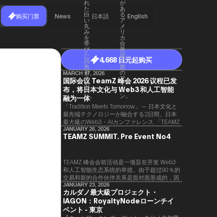
购买门票
News
日本語
English
4,668 日元起购买
MARCH 17, 2026
国际会议 TeamZ 峰会 2026 议程已发
布，将日本文化与 Web3 和人工智能
融为一体
「Tradition Meets Tomorrow」— 日本文化と
最先端テクノロジーが融合する2日間。日本
最大級のWeb3・AIカンファレンス 「TEAMZ
Summit 2026」 が、2026年4月7日・8日に
JANUARY 26, 2026
TEAMZ SUMMIT. Pre Event No4
東京・八芳園にて開催されます。今年のテー
マは 「Tradition Meets Tomorrow」。日本の
伝統文化と最先端のテクノロジーが融合す
る、特別な2日間となります。このたび、公
TEAMZ 峰会会前活动是一项旨在开发 Web3
式アジェンダが公開されました。（※登壇者
和人工智能生态系统的举措。由于超过90％的
のスケジュール等の都合により、開催までに
交易和新的合作伙伴关系是面对面形成的，因
内容が変更となる可能性があります。）
此TEAMZ将在本次活动之前举行一次数量有
JANUARY 23, 2026
カルダノ最大級プロジェクト・
限的交流会议，以在轻松的氛围中促进高质量
IAGON：RoyaltyNodeローンチイ
的交流。
ベント - 東京