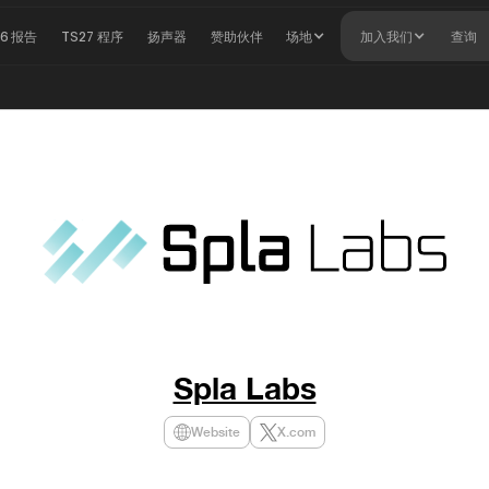
26 报告
TS27 程序
扬声器
赞助伙伴
场地
加入我们
查询
Spla Labs
Website
X.com