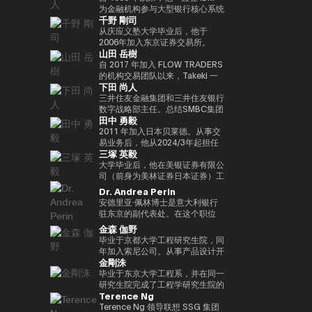
实验室，这是一个课后数字实验
Turpin是一位经验丰富的高管，作
经济学研究生院CARF的受邀研究
在加入MUIP之前，他曾在独立风
为金融机构参与大型银行核心系统
千野 剛司
室，旨在培养发散思维和设计思维
为连续创业者和投资者活跃了超过
员。翻译内容包括 “比特币和区块
险投资公司Global Brain参与国内
开发和咨询服务。在微软工作后，
等技能，而这些技能在传统教育体
35年，并成功退出多次。基于这
链：支持加密货币的技术”（NTT
和国际创业投资和CVC管理。在
他参与了三菱日联金融集团的创新
从庆应义塾大学毕业后，他于
系中并不受到重视。他还是
一往绩，成立了位于波多黎各的家
Publishing）和 “掌握以太坊——
此之前，他在索尼担任品类经理，
业务并领导了DX项目。在AU
2006年加入东京证券交易所。
山田 岳樹
ThinkBlaze的创始人，
族办公室Transform Capital。他
构建智能合约和去中心化应用程
经营海外业务，负责为技术投资和
Financial Holdings担任执行官、
2008年金融危机后，他参与了债
ThinkBlaze是Outblaze的研究部
也被称为比特币的早期投资者和思
序”（O'Reilly Japan）。合著了
合资设立以及零售能源业务等新业
首席数字官和IT总经理以及微软的
务违约管理流程改进项目，领导了
自 2017 年加入 FLOW TRADERS
门，负责研究技术中具有社会意义
想领袖（思想领袖），他参与了包
《Web3的未解决问题》（日经英
务项目提供资金。
业务执行官兼金融创新部门经理之
日本证券清算组织的场外衍生品
的机构交易团队以来，Takeki 一
下田 尚人
的问题。自2018年以来，Yat一直
括以太坊和泰达币在内的重大区块
国石油公司）和《13人对Web3加
后，他目前担任现任职务。通用公
（信用违约互换和利率互换）结算
直为机构投资者提供流动性服务，
是游戏行业使用区块链和NFT（不
链项目的初始营销和咨询。由于这
密资产的未来预测》（朝日新闻出
司协会 FINOVATORS 成立。
项目，并负责日本交易所集团清算
通过大宗交易覆盖包括 ETF、国
三井住友金融集团和三井住友银行
可替代代币）的早期支持者。人们
些成就，它被CNBC称为 “加密教
版社）。
2021年被任命为日本区块链协会
结算领域的业务规划。自2016年
际债券及数字资产在内的多种资产
数字战略部主任。总结SMBC集团
田中 勇毅
认为，这将使游戏玩家能够真正拥
父（加密教父）”。BitAngels 于
理事。毕业于同志社大学，在东京
以来，我一直在PWCJapan首席
类别，工作地点涵盖新加坡及香
在数字资产方面的工作。日本银行
有游戏中的资产和数据，进而拥有
2013 年共同创立，BitAngels
大学完成了第17次EMP。
执行官办公室（企业规划）支持领
港。 他同时负责日本业务的整体
结算与结算服务局顾问，任期至
2011 年加入日本贝莱德。从事交
价值本身。Yat 对去中心化应用程
Fund 1 于 2014 年共同创立。该
导团队的战略讨论。2018/7年，
发展，与日本国内的机构投资者、
2025/6。结算与结算管理局利用
易业务后，他从2024/3年起担任
三塚 英毅
序和数字资产的潜力有了清晰的认
基金以以太坊众筹中以每枚代币
他加入了运营全球加密资产交易所
ETF 发行方、交易平台、证券交
新技术（Project Agora等）参与
贝莱德全球市场经理，负责监督交
识，很快带领 Animoca Brands
30美分的价格投资100万美元而闻
Kraken的Payward, Inc.（美
易所以及加密资产交易所保持密切
规划和推广先进的结算项目，以及
易、证券借贷和现金管理。他还曾
大学毕业后，他在美银证券有限公
在区块链、游戏、NFT 和开放的
名。图尔平也是2015年开发了 “比
国），并为金融服务局的注册做出
合作。 FLOW TRADERS 已连续
关于人工智能对金融系统的影响的
在日本的数字战略领域工作。自
司（前身为美林证券日本证券）工
元宇宙中占据了领导地位。
特币四季模型（比特币的四季）”
了贡献。从2020/3年起，他就任
多年获得东京证券交易所颁发的
国际研究。他还参与了各种国际政
2025 年 1 月起，他还担任全球产
作，在法国巴黎银行证券有限公司
Dr. Andrea Perin
Animoca Brands已经开发了多个
的人，他于2024年由天马出版社
公司在日本的代表。2022/7 年，
“最佳做市商”奖项。作为一家上市
策讨论机构，例如国际清算银行结
品解决方案部，负责监督同一部门
担任多个职位后，他成为全球市场
安德里亚·佩林博士是意大利银行
以NFT为中心的子公司和产品组，
出版的《比特币超级周期》一书获
他就任币安驻日本代表。完成了牛
公司，FLOW TRADERS 亦积极参
算市场基础设施委员会
的过渡管理。
管理部的首席运营官。在Web3公
驻东京的副代表处。在这个职位
还投资了540多家区块链相关公
得了高度赞誉，并因准确预测
津大学工商管理硕士（MBA）学
与包括现货加密资产及加密资产
（CPMI）、七国集团数字支付专
司Animoca Brands Co., Ltd.成
上，我负责日本、韩国、台湾、澳
金森 伽野
司，以建立世界上最大的区块链投
2024/11年初比特币的历史高点更
位。
ETF 在内的数字资产流动性提
家组（2023年联席主席）、金融
立时担任首席运营官后，他自
大利亚和新西兰的经济政策讨论和
毕业于京都大学工程研究生院，同
资组合之一。迄今为止，Yat先生
新而受到关注。在进入数字资产领
供，致力于连接传统金融与数字资
稳定委员会（FSB）创新网络和
2024/3年以来一直担任现任职
宏观经济和金融趋势的分析。我们
年加入索尼公司。从事产品设计开
获得了许多荣誉，并被世界经济论
域之前，他创立了Market
产行业。
BIS/中央银行CBDC小组。在日本
务。
还努力通过与当地金融和监管机
金剛洙
发、产品策划和营销工作。之后，
坛选为 “明日全球领袖” 之一，在
Wire（现为GlobeNewsWire）。
银行，他还先后担任过长崎分行经
构、机构投资者和商界的对话，增
我以互联网证券和经验丰富的客户
毕业于东京大学工程系，并在同一
DHL/SCMP大奖中被选为 “年度青
该公司目前是阿波罗环球管理旗下
理、香港办事处经理、金融机构局
进对意大利经济的理解，进一步加
体验、CX策略推广等方式推出了
研究生院完成了工程学研究生院的
年企业家”，并被Cointelegraph
的一个业务部门，规模约为5亿美
国际科科长（负责巴塞尔监管）、
强两国之间的经济和金融关系。他
Terence Ng
一项新的金融科技业务。于2022
课程。加入花旗证券有限公司，从
评选为 “区块链行业值得关注的
元。此外，作为消费互联网早期营
国际局规划师等职务。在财务省，
在中央银行、银行监管机构以及包
年加入索尼银行，目前正在以索尼
事日本政府债券和利率衍生品的交
Terence Ng 领导联想 SSG 集团
100位人物”。此外，Yat先生是一
销的先驱，他参与了数十个著名互
他作为国际组织司的规划官负责国