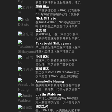
括欧洲中央银行（ECB）和欧洲投
银行DX业务规划经理的身份推广
易业务。之后，他加入了松尾实验
的全球软件和管理服务业务。他负
位接受过古典音乐正规培训的音乐
联网品牌的发展，首先是The
际金融（FATF、FSB等）。毕业
资银行（EIB）在内的国际金融机
加納 裕三
与Web3相关的新业务规划。
室株式会社，一直负责机器学习项
责推动战略性微软云解决方案提供
家，曾担任BAFTA（英国电影电
Motley Fool、America Online
于一桥大学法学院。我在哈佛大学
构拥有超过15年的经验，在金融
目的规划、PoC 和开发。他于
商 (CSP) 计划，并与微软合作推
日本区块链协会（JBA）代表董事
视艺术学院）的顾问委员会成员和
Greenhouse和Earthlink的推出。
攻读了计算机科学专业 AI。
监管、治理和合规方面拥有深厚的
2022年就任公司董事，还成立了
进整体相关服务解决方案。他在安
bitFlyer区块链有限公司代表董事
亚洲青年管弦乐团的董事会成员。
作为教育背景，她获得了纽约州立
专业知识。我获得了罗马托尔维加
Nick DiSisto
一个专门研究生成式人工智能的新
全、软件、云和人工智能生态系统
高盛证券有限公司等，他在
如有必要，可以准备更自然、更精
大学布法罗分校的创意写作硕士学
塔大学关于健全监管和监管机构制
风险投资基金。
领域领导全球市场的重要战略合作
2014/1年共同创立了bitFlyer有限
在Trust Wallet，Nick负责监督战
致的日语版本来介绍演讲者。
位。他获得了雪城大学的两个学士
裁权限的法学博士学位。
伙伴关系和销售。 自2011年加入
公司。 自bitFlyer成立以来，它一
略计划和生态系统合作伙伴关系，
学位，自2000年以来，他还曾在
金光 碧
联想以来，Terence Ng领导了联
直在努力就国内法律的修订提出建
这些举措和生态系统合作伙伴关系
同一所大学担任著名的纽豪斯公共
想与安全、娱乐、电子商务和金融
议，制定自我监管规则等，并先后
对该平台的增长和用户体验至关重
从2006年起，在一家美国投资银
传播学院的顾问委员会成员。此
科技等领域的领先互联网公司的全
担任加密资产（虚拟货币）交易公
要。 他的努力涵盖了广泛的重要
行从事与企业筹资和并购相关的衍
外，Turpin被认为是波多黎各比特
球合作伙伴关系。它还促进了
司bitFlyer USA, Inc.的首席执行官
领域，例如DeFi合作伙伴关系、
生结构设计工作达10年。2016年
Takatoshi Shibayama
币和加密资产社区的先驱，并于
AR/VR的战略合作伙伴关系。
和bitFlyer EUROPE S.A.的董事
法定货币开/关通道、MEV（最大
加入bitFlyer有限公司后，他曾担
2016年初获得了该领域的第一份
柴山隆敏担任莱杰亚太地区（亚太
Terence Ng 在索尼电子、惠普、
长，从全球角度为加密资产（虚拟
提取价值）措施和核心基础设施合
任首席财务官和公关，负责与金融
投资者优惠认证（《投资者法
地区）总经理（亚太地区负责
Navteq 公司和诺基亚等领先科技
货币）交易所行业的发展做出了贡
作伙伴关系，旨在为全球数百万用
监管相关的系统开发。自2022年
令》）。
人）。它监督为Web3行业和机构
小田 玄紀
品牌的营销、产品开发和业务开发
献。目前，除了担任成立于
户提供更易于使用、安全和可扩展
以来，他一直负责新业务，目前是
投资者提供数字资产安全解决方案
企业家、投资者和业务振兴专家，
方面拥有 20 多年的经验。他在技
2019/5年的bitFlyer区块链有限公
的加密资产。Nick 正在用户体验
集团首席采购官。从2025年起担
的情况。到目前为止，他作为分析
曾担任日本加密资产交易协会
术行业的领先业务战略方面有着良
司的代表董事外，他还担任日本区
和区块链技术的交叉点推动创新，
任Custodiem有限公司的董事，
师和投资者一直活跃在企业振兴和
渡辺 創太
（JVCEA）的代表董事（主
好的记录。 Terence Ng 拥有新加
块链协会（JBA）的代表董事、一
同时与产品、安全、工程和营销等
他推动了国内加密资产ETF的形成
不良投资领域超过17年。在摩根
席）、SBI Holdings的董事总经
渡边创太 (Sota Watanabe) 渡边
坡南洋理工大学的商业研究学士学
般注册协会日本元界顾问、
各个部门密切合作。Nick 专注于
项目等。
大通和高盛等投资银行开始职业生
理和Bitpoint Japan Co., Ltd的
创太是全球 Web3 生态系统中的
位。他目前居住在新加坡，是区块
ISO/TC307全国审议委员会代表
“将代码转化为现实世界的价值”，
涯后，他加入了美国对冲基金戴维
代表董事。自2001年成立自己的
先驱力量，也是日本最具影响力的
Annabelle Huang
链和人工智能技术的狂热粉丝。
委员会成员和国防部意见领袖。
正在将自托管钱包发展为下一代金
森·肯普纳资本管理公司。之后，
公司以来，我们已经开展了各种业
科技企业家之一。作为 Startale
在战略规划和领导方面拥有丰富的
他们还以专家身份参加了2018年
融基础设施方面发挥作用，并正在
他与他人共同创立了总部位于新加
务。2016年，他创立了加密货币
Group 的创始人兼 CEO，渡边致
经验，领导数十亿美元的加密资产
七国集团就业创新部长级会议、
塑造其未来。
坡的投资基金3D Investment
交易所Bitpoint并成为其首席执行
力于构建去中心化互联网的基础设
平台
Justin Waldron
2019年G20/V20虚拟资产服务提
Partners。此外，在为数字资产提
官。2019年，他被世界经济论坛
施，其核心使命是“将世界带入链
供商峰会以及由内阁秘书处主办的
贾斯汀·沃尔德隆是play.fun的创
供抵押管理和托管服务的
选为全球青年领袖。
上（bringing the world
公私数据利用促进基本计划执行委
始人兼首席执行官，该平台可以为
Copper，他曾担任亚太地区收入
onchain）”。 渡边因领导日本最
國光宏尚
员会等，并雄心勃勃地致力于
每款游戏提供即时的真实奖励。此
经理（亚太区收入主管），并领导
大的公共区块链 Astar Network
web3行业的发展。
外，除了作为Playco的联合创始
生于 1974 年。从美国圣莫尼卡学
了公司在亚太地区的业务增长。
而声名鹊起，该网络已成为日本