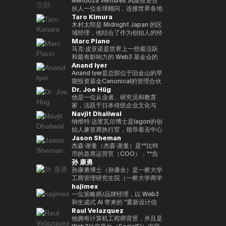
到目前为止，投资组合包括300多
政务、数字化转型、人工有关情报
了加州大学伯克利分校的工程学士
帮助学生建立职业生涯，该博览会
功能性的NFT平台 “Progmat
Web3、金融科技、元界和初创公
Even Reality “技术不应走到最前
伙人一位全球顾问，连接世界各地
个项目，包括Mysten
和第四次工业革命（采矿、智慧城
学位和加州大学洛杉矶分校安德森
Taro Kimura
吸引了110万名参观者。过去，我
UT”，以及一个有许多组织成员的
司。他的书包括《NFT 教科书》
沿；它应该悄悄地支持人们的日常
的家族办公室、风险投资公司和科
Labs（Sui）、Gunzilla和Peaq
市、医疗保健、教育、旅游、农
管理学院的工商管理硕士学位。我
曾在9个国家的15个城市生活过，
“数字资产共同创造联盟”。2022
和《提前阅读！元界和非同质化代
生活。” 它基于以人为中心（以人
技公司，以促进下一代人工智能和
木村太郎是 Midnight Japan 的区
Network，这些项目显示了对变
业、物流/运输、风险和危机管
目前在同一所大学教授加密货币金
并且精通中文、英语和德语。
年，宣布通过多家金融机构、交易
币” 等。他曾担任日本区块链协会
为中心）的理念。这一理念也反映
Web3 创新。他是门多萨风险投资
域经理，他结合了作为创始人的经
革性技术的敏锐见解。除了提供资
理、媒体领域）• 参加了各种国际
融。
Marc Piano
Tobias以优异成绩获得了新加坡
所和软件公司的投资，数字资产基
顾问、日本STO协会审计师、日
在广受好评的 Even G1 和 G2 显
公司的风险合伙人，该公司投资于
验、企业进入市场 (GTM) 领导层
金外，Budki还是一位享誉全球的
和国内会议、峰会、研讨会和活动
国立大学和清华大学的管理学硕士
础设施业务将成为一家独立公司，
本元界综合公司协会审计师、金融
示屏智能眼镜的设计中。 在这些
位于波士顿和旧金山的人工智能、
和国际业务经验。目前，他负责监
马克·皮亚诺是世界上一些最活跃
演讲者，曾在世界经济论坛和币安
• 作为作者参与研究论文、书籍、
+CEMS管理硕士学位，以及因斯
并于2023/10年度成为该公司的代
科技协会资本市场部秘书处、
产品中，人工智能是实时工作的，
金融科技和网络安全领域，还担任
督Midnight在日本市场的战略，
和最有影响力的 Web3 基金会的
区块链周等国际活动中登台。他对
杂志和媒体节目
Anand Iyer
布鲁克管理中心和西南财经大学的
表。8项专利注册。
HashPort审计师和前bitFlyer外部
自然会支持重要的对话，创造人们
总部位于瑞士和非洲的专门从事人
并正在促进GTM、企业协作、社
独立董事（独立唱片总监）和顾
市场趋势和区块链传播的看法引起
管理和法律学士学位。
董事。《海外钱伯斯亚太》、《最
可以阐明想法、自信地沟通以及专
工智能和Web3领域的风险投资公
区发展和生态系统传播。在迄今为
问。在数字资产生态系统的顶层，
Anand Iyer是总部位于旧金山的早
了《泰晤士报》、《CoinDesk》
佳律师律师》和《Legal500》均
注于工作和日常生活中的 “当下”
司CV VC的顾问。目前，他参与
止的职业生涯中，我积累了在快速
值得信赖的是，它可以监督治理、
期投资基金Canonical的管理合伙
和《中东企业家》等主要媒体的关
Dr. Joe Hüg
被评为日本金融科技律师。
的体验。
支持全球10多家公司的风险投
成长的初创公司和跨国公司的经
合规和长期可持续性。Marc 的职
人，专注于投资人工智能、机器人
注。此外，通过社交媒体上的积极
资。此外，他还担任联合国：
验。作为 Mycel 的联合创始人，
业生涯以法律为基础，此前曾在一
和加密资产等前沿技术。艾尔是一
他是一位从业者、研究员和教育
沟通，其影响力进一步扩大。它强
Block（拉脱维亚）、WAIB摩纳
他领导了全球 GTM、合作伙伴关
家大型离岸律师事务所担任法律顾
位在硅谷拥有多年经验的资深人
家，活跃于日本传统企业文化与
调Web3的长期潜力，而不是短期
Navjit Dhaliwal
哥峰会（摩纳哥）、VI3NNA 大会
系、投资者支持和下一代互操作性
问（法律顾问），并积极担任该公
士。他的职业生涯始于 2005 年在
Web3 和 AI 等尖端技术交汇的领
利润，并正在促进对重新定义世界
（奥地利）、世界风险论坛（奥地
基础设施协议的运营。在进入
司全球 Web3 业务的核心设计
微软担任产品经理，然后创立了
域。在信息管理创新专业大学
纳维特·达里瓦尔博士是Iagon的创
应有方式的初创企业的投资。 基
利）等区块链和创新领域的国际会
Web3 行业之前，他曾在
师。作为该领域的权威，它受到主
Trusted。该公司于2018年被上
（IU）担任创业实践教授期间，作
始人兼首席执行官，领导着去中心
于 “Web3 是未来” 的坚定信念，
Jason Sheman
议的大使，并参与连接世界各地创
LinkedIn 担任全球企业销售总
要法律目录的高度重视。凭借如此
市公司Care收购。之后，他们加
为TEDxInnovationU的首席组织
化云服务行业。达里瓦尔博士拥有
Budki 是去中心化技术发展的重要
业生态系统的活动。在2013年完
监，与日本主要跨国公司建立战略
扎实的法律界背景和多年的一线咨
入了光速，并作为风险合伙人参与
者和被许可人，她还促进跨代和跨
创立和经营多家成功公司的经验，
杰森·谢曼（杰森·谢曼）是**比特
推动力。
成哈佛商学院（PLD）学业后，他
合作伙伴关系，并推动大规模的
询经验，Marc拥有罕见的监管策
了Phantom、Alchemy、
领域的知识共享。通过为三菱和富
例如Mjösa Tannklinikk、Arbo
币的首席运营官（COO），**负
孙 康勇
获得了研究生资格。
SaaS 实施项目。它还参与了生态
略师和董事会级州长的双重职位。
Arbitrum和Mysten等区块链相关
士通等跨国公司提供咨询经验，积
Lab AS和CanPol AS，是一位久
责监督代表加密资产行业的消费平
系统的发展，例如dYdX、SEI、
Marc的专业知识也得到了他对行
公司。作为教育背景，他获得了普
累有关企业创新和数字化转型
经考验的连续创业者。我曾就读于
台的整体全球运营。他在公司工作
孙康勇博士（孙康永）是一桥大学
EclipseFi和Umi Network。我出
业知识基础的重大贡献的支持。除
渡大学的计算机工程学位。
（DX）的实用知识。从中小型企
波兹南医科大学和麦克马斯特大
了8年以上，支持亚洲、中东、欧
工商管理研究生院（一桥大学商学
hajimex
生在日本，在印度尼西亚长大，会
了为英格兰和威尔士律师协会（英
业到大型企业，我们提供了支持，
学，并获得了牙科博士（博士学
洲和美国等地区的业务扩张，并在
院，ICS）的副教授，该学院是日
说三种语言：英语、日语和印尼
格兰和威尔士律师协会）（2020-
在利用我们的文化优势的同时，战
位）和医学学士学位。
Bitcoin.com的国际增长中发挥了
本领先的全球管理教育机构之一。
一位策略师/品牌经理，以 Web3
语。从上智大学毕业后，她在
2023）共同创立了 “区块链法律事
略性地引入新技术。此外，通过在
重要作用。杰森曾参与总部设在东
**明尼苏达大学卡尔森管理学院战
和生成式 AI 带来的 “重新设计信
Raul Velazquez
NTT Communications从事全球
务/监管指南”（2020-2023）外，
创始人研究所和Techstars等国际
京的Bitcoin.com成立之初，他顺
略管理（战略管理）博士（博士）
任、价值和智能” 为主题，探索技
网络运营工作，然后将自己的职业
他还为英属维尔京群岛 “信托和基
加速器的指导经验，他还在连接日
应了公司的发展，领导了向目前全
检索到**。研究和教育领域侧重于
术与社会结构的交汇点。作为涩谷
他拥有计算机工程师背景，并且是
生涯扩展到企业解决方案和Web3
金会中的加密资产”（2024）章节
本创业生态系统与全球市场方面发
球数百万人使用的自托管钱包和
人工智能战略、数字创新和数字化
Web3大学的校长，他认为区块链
Web3社交平台（SocialFi）内容