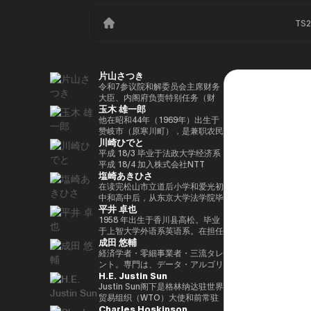
TS
片山さつき
令和7参议院和解委员会主席财务
大臣、内阁府负责特别任务（财
玉木 雄一郎
政）税收特别措施和补贴审查的部
长（高志内阁）
他在昭和44年（1969年）出生于
赞岐市（原寒川町），是兼职农民
川崎ひでと
的长子，他于昭和63（1988）毕
业于高松高中，平成5年（1993
平成 18/3 毕业于法政大学经济系
年）毕业于东京大学法学院，同年
平成 18/4 加入株式会社NTT
塩崎あきひさ
加入财政部 ※1 平成9年（1997
DOCOMO 平成 29/8 众议院议员
年），在平成完成哈佛大学研究生
川崎二郎秘书 玲和 3/10 在第 49
在读完松山市立道后小学和爱光初
院（肯尼迪学院）Isei
届众议院大选中首次当选 玲和
中和高中后，从东京大学法学院毕
平井 卓也
17（2005），正在竞选第 44 届
6/10 在第50届众议院大选中连任
业后，他是长岛/小野/常松律师事
众议院选举。在获得70,177张选
玲和 6/11 内务通信国会副大臣
务所的合伙人律师。2021年，他
1958 年出生于香川县高松。毕业
票但以浪人身份失败了4年之后，
（第二届石原内阁） Reiwa 7/10
在众议院大选（爱媛县第一区）中
于上智大学外语系英语系。在担任
成田 悠輔
他在第45届众议院选举中获得了
数字部长议会副部长、内阁府议会
首次当选。前国会卫生、劳工和福
电通株式会社、西日本广播公司等
109,863张选票，在平成
副部长（第一届高中内阁） 玲和
利部副部长。在党内，在经历过副
公司的总裁兼代表董事后，他在
経済学者・零細事業者・三流タレ
24（2012）第46届众议院选举中
8/2 数字部长议会副部长、内阁府
秘书长的经历后，他成为国会对策
2000年的第42届众议院选举中首
ント。専門は、データ・アルゴリ
H.E. Justin Sun
获得79,153张选票，赢得第二个
议会副部长（第二届高中内阁）
委员会副主席。情报战略部、科
次当选。从那时起，他已经连续
ズム・ポエム・思想を組み合わせ
任期，在平成26（2014）第47届
学、技术和创新战略部以及
10次当选。他先后担任过自民党
たビジネスと公共政策の想像とデ
Justin Sun阁下是格林纳达驻世界
众议院选举中获得78,797张选
AI/Web3小组委员会的秘书负责
经济、工业和总务部主席、政治事
ザイン。多分野の学術誌・学会に
贸易组织（WTO）大使和前常驻
Charles Hoskinson
票，并在平成28（2016）民主党
人。
务研究委员会副主席、内阁府（负
研究を発表、多くの企業や自治体
代表，世界领先的区块链和