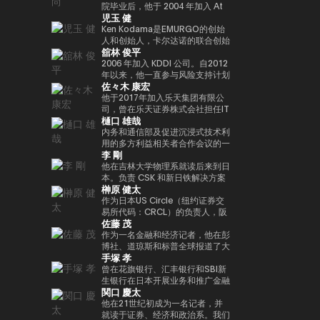
人兼总裁外，我们还投资于有前途
院毕业后，他于 2004 年加入 At
Web3 基础设施的基石。渡边职业
児玉 健
的日本初创企业，这些初创公司有
Movie Co., Ltd.同年，他就任导
生涯的一个重要里程碑是与索尼集
望作为涩谷区政府发起的涩谷创业
演，负责制作电影和电视剧以及开
Ken Kodama是EMURGO的创始
团合作，通过 Sony Block
支持计划的顾问以及X&KSK的合
展新业务。龟尾株式会社成立于
人和创始人，卡尔达诺的联合创始
Solutions Labs 共同开发了以太
舘林 俊平
作伙伴。 他还以天使投资者的身
2007年，担任总裁兼首席执行官
人之一，也是世界领先的区块链平
坊二层（Layer-2）区块链——
份活跃，投资了60多家公司，尤
一职。他于2021年从公司退休，
台之一。凭借在加密货币和区块链
2006 年加入 KDDI 公司。自2012
Soneium。这一举措将日本的区
其以Zynga的联合创始人而闻名。
成为金融家有限公司的代表董事兼
领域超过十年的经验，他通过深厚
年以来，他一直参与风险支持计划
块链技术定位在消费娱乐、人工智
佐々木 康宏
2021年，它被《商业内幕》选为
首席执行官，该公司于2019年与
的专业知识和长期愿景考虑了该行
KDDI_Labo、风险投资基金和
能和大众普及的交汇点。 在代币
“前100名种子投资者” 之一。
ThirdVerse有限公司共同成立。
业的发展。他的使命是通过区块链
KDDI开放创新基金，主要负责体
他于2017年加入乐天集团有限公
化数字资产和现实世界金融领域，
他的书是《元界与网络3》（MDN
技术重新定义信任和价值的概念，
育、娱乐、XR和Web3领域的投
司，曾在乐天证券株式会社担任IT
渡边主导了与 SBI Holdings 的战
樋口 雄哉
公司）。
加速实现下一代金融创新。Ken总
资和联盟。自2025/4以来，他一
部门经理兼金融科技部副总经理，
略合作伙伴关系，以推进创新基础
部设在新加坡，领导EMURGO考
直担任现任职务。
自2018/9以来一直担任该公司的
内务和通信部及促进沉浸式技术利
设施建设，其中包括完全合规的日
虑发展全球金融价值链，并考虑加
现任职务。目前，正在推广各种措
用的多方利益相关者合作会议的一
元稳定币，以及针对代币化股票和
李 剛
入专注于技术和创新投资的风险投
施，以帮助提高整个国内加密资产
名成员在大学毕业后在一家信用卡
现实世界资产（RWA）优化的区
资基金Taisu Ventures的投资委
行业的安全水平。毕业于东京工业
公司找到了一份工作。我在 2006
他在吉林大学物理系就读后来到日
块链开发。
员会。
大学研究生院。
年转到了雅虎，在制定业务战略和
本。负责 CSK 和新日铁解决方案
榊原 健太
负责媒体和广告领域的支付/银行
的思科网络的设计和建设。2009
服务方面积累了丰富的经验。他被
年，他创立了网星并担任总裁兼首
作为日本US Circle（纽约证券交
借调到日本网络银行（现为
席执行官一职。自成立以来，它一
易所代码：CRCL）的负责人，阪
佐藤 茂
PayPay银行），启动了商业金融
直专注于国际通信网关业务，并一
木原健太负责监督日本的业务战略
服务，并从事企业管理和营销业
直在利用支付x技术的力量进行市
和市场发展。它促进了国内合作伙
作为一名金融和经济记者，他在彭
务。他还负责Megabank和雅虎之
场创造和行为创新。
伴关系的建设和生态系统的扩展，
博社、道琼斯和标普全球报道了大
手塚 孝
间的数字营销子公司（JV）的董
并领导了USDC的国内扩张，这是
约18年的金融市场和大宗商品领
事。之后，他在DeNA和
日本新监管框架下批准的第一个稳
域。他作为日本CoinDesk的创始
曾在花旗银行、汇丰银行和SBI新
MobilityTechnologies（现为
定币。在加入 Circle 之前，他曾
成员参与了此次发布会，并担任了
生银行在日本开展业务和推广金融
関口 慶太
GO）从事MaaS业务，并参与了
在 Google Payments 担任合作
4年的主编。他于2025/1年加入日
IT项目。之后，他监督了谷歌日本
GO的发布阶段。实施了多个项目
伙伴关系和业务发展方面的领导职
本超级队，担任业务发展支持经
的销售，并以字节跳动
他在21世纪初成为一名记者，并
负责人。2021年加入NEC后，他
务。他促进了与代表日本的支付和
理，自2026/1年以来一直担任现
（TikTok）副总裁的身份领导了
就读于证券、经济和政治系。我们