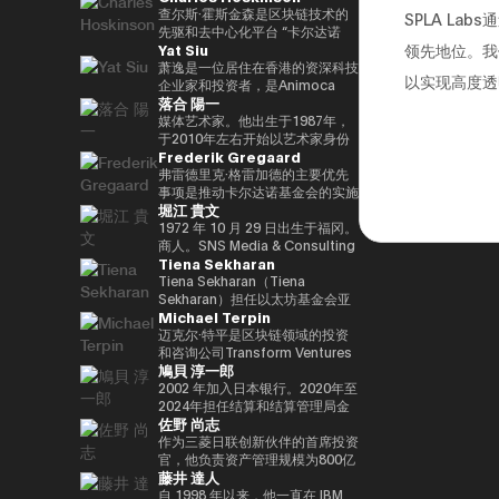
竞选第三个任期进步党代表选举。
责信息技术）大臣、国土、基础设
と共同事業を行う。報道・討論・
DAOTRON的创始人，以及全球
查尔斯·霍斯金森是区块链技术的
SPLA La
他被任命为该党代理秘书长，在平
施、运输和旅游、内阁常务委员会
お笑い・アート・ファッションな
最大的加密货币交易所之一HTX的
先驱和去中心化平台 “卡尔达诺
Yat Siu
领先地位。我
成29年（2017年）的第48届众议
主席等职务，并以自民党信息技术
ど多様な動画や雑誌の企画や出演
顾问。 他也被称为阿里巴巴创始
（卡尔达诺）” 的创始人。他最初
院选举中获得82,345张选票，并
战略和特别任务委员会主席的身份
にも関わる。著書『22世紀の資
人马云培育的人，成为 2025/4 年
是以太坊的联合创始人之一，在数
萧逸是一位居住在香港的资深科技
以实现高度透
当选第四任期（由香川县第二区希
领导自民党的信息技术政策。平成
本主義：やがてお金は絶滅する』
全球数字资产行业最著名和最有影
学逻辑和密码学方面有着深厚的背
企业家和投资者，是Animoca
落合 陽一
望党正式批准），并竞选希望党联
30/10年第四届安倍改组内阁中任
『22世紀の民主主義：選挙はア
响力的人物之一，登上了《福布
景。卡尔达诺的特点是在学术研究
Brands的联合创始人兼执行主
合代表选举。希望党代表（11
命了信息技术大臣和负责特殊任务
ルゴリズムになり、政治家はネコ
斯》杂志的封面。 此外，它在国
和同行评审的基础上开发的，旨在
席。Animoca Brands是区块链和
媒体艺术家。他出生于1987年，
月-）平成30年（2018年）全国民
（科学和技术/知识产权战略/酷日
になる』、番組「成田悠輔と愛す
际上获得了高度赞誉，例如多次入
促进金融普惠和智能合约。目前，
游戏领域的全球领导者，其使命是
于2010年左右开始以艺术家身份
Frederik Gregaard
主党联合代表（5月至9月）全国
本战略/太空政策）的部长。负责
べき非生産性の世界」「夜明け前
选福布斯 “30岁以下30人（消费技
他以输入输出全球（IOG）首席执
为全球游戏玩家和互联网用户提供
工作。她的作品以物化、转型和对
民主党代表（9月〜）新国民民主
数字改革的部长在Reiwa 2的须贺
のPLAYERS」「成田悠輔の聞か
术部门）”。 2025/8 年，我登上
行官的身份领导卡尔达诺的技术开
数字产权。通过这样做，我们的目
边界地区群众的钦佩为主题。筑波
弗雷德里克·格雷加德的主要优先
党通过令和2（2020）支部党成立
内阁中就职。第一任数字事务部长
れちゃいけない話」「walk」
了 “蓝色起源 NS-34” 任务，并作
发。
标是实现一个更公平的数字框架，
大学/东京大学副教授，2025年日
事项是推动卡尔达诺基金会的实施
堀江 貴文
并成为代表（9月）（9月），在
在Reiwa 3就职。现任自民党公共
「書く気がおきない」など。
为世界上第 712 位宇航员前往太
这将有助于建立新的资产类别、边
本国际博览会（大阪/关西世博
战略，领导每项使命的整合和执
令和3（2021）第49届众议院选
关系部主任兼数字社会促进部经
空。 他的兴趣涵盖科技、投资、
玩边赚的经济和开放的元宇宙。
会）主题项目制作人。写真集《渴
行，并实现快速价值创造，以使用
1972 年 10 月 29 日出生于福冈。
举的第49届众议院选举中获得
理。
艺术、慈善、游戏和太空探索。
Yat 于 1990 年在德国雅达利开始
望弥撒（2019年阿曼那）》和
卡尔达诺实现包容性和公平的增
商人。SNS Media & Consulting
Tiena Sekharan
94,530张选票，当选为众议员到
了他的职业生涯。1995年，他移
NFT作品《波浪的再数字化
长。在加入基金会之前，他在瑞士
Co., Ltd. 的创始人目前，他们活
目前为止，第 5 学期
居香港，创立了香港
（2021年基金会）》等获得了
和斯堪的纳维亚国家工作了17年
跃于火箭开发、应用生产以及作为
Tiena Sekharan（Tiena
2025.05.01。8月财政部（现为财
Cybercity/Freenation，这是亚
2016年PrixarElectronica荣誉
以上，在专业服务和金融行业工
预防医学促进协会对人们进行预防
Sekharan）担任以太坊基金会亚
Michael Terpin
务部）在职1997/7至1999/6借调
洲第一个免费网页和免费电子邮件
奖、欧盟的StartsPrize和2019年
作，专注于资本市场、数字资产管
医学教育等各个领域。会员制在线
太地区（APAC）地区机构负责
至外务省（中东第一司）
服务提供商。1998 年，他创立了
SXSWCreative
理、私人银行和交易基础设施。
沙龙 “堀江隆文创新大学（HIU）”
人，并通过促进企业领域的采用来
迈克尔·特平是区块链领域的投资
20007/2001/6 金融厅证券交易监
Outblaze，该公司被公认为多语
ExperienceArrowardsCreative
正在开发各种项目，拥有近700名
领导以太坊生态系统的发展。他的
和咨询公司Transform Ventures
鳩貝 淳一郎
督委员会 2001/7 至 2002/6 国税
言白标网络服务的先驱。
ExperienceArrowards。《阿波
会员。
职业生涯始于传统金融行业，曾担
的创始人兼首席执行官，同时也是
厅大阪国税局总务科科长 2002/7
Outblaze的消息业务于2009年被
罗》杂志40岁以下40位艺术与科
http://salon.horiemon.com 这
任雷曼兄弟、法国巴黎银行和摩根
Supercycle Genesis Partners,
2002 年加入日本银行。2020年至
至 2005/6（负责特别任务的部长
出售给了IBM，然后Outblaze转
技，亚洲数字艺术奖卓越奖，以及
本书《如果你花钱，就用它来保护
大通等重要职位。在加入以太坊基
LP的首席执行官兼首席投资官
2024年担任结算和结算管理局金
佐野 尚志
官专家）2005/7 至 2005/8 财政
变为孵化器，旨在促进在数字娱乐
日本媒体艺术节艺术部评审委员会
自己的身体》。“CHATGPT 与
金会之前，我属于摩根大通的区块
（CIO）。该基金是世界上第一个
融科技小组负责人。2024-2025
部首席审计局
领域开发服务和产品的项目和公
推荐的许多作品。
“没有未来工作的人”、“2035 年日
链部门KineXYS，负责推广摩根大
专门研究比特币的算法加密资产对
年，金融科技中心副主任兼数字货
作为三菱日联创新伙伴的首席投资
司。Animoca Brands就是这样一
本堀右卫门在 10 年后对未来的完
通硬币和代币化存款等产品。
冲基金，它建立了一个投资假设，
币验证组负责人。他从 2025/7 年
官，他负责资产管理规模为800亿
藤井 達人
家孵化公司，它成立于2014年。
整预测” 等
即比特币每个周期都以高价出售，
起被借调，目前担任现任职务。自
日元的基金中的创业投资和业务发
2017 年，我们建立了道尔顿学习
并以最低价格回购更多比特币。
2025/4以来，他一直是东京大学
展，主要是在日本、美国和亚洲。
自 1998 年以来，他一直在 IBM