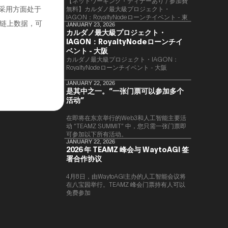
【ネットワーキング・ディナーあり / 参加費
模采用方面处于
無料】カルダノ最大級プロジェクト・
IAGON：RoyaltyNodeローンチイベント - 東
链上数据，可
京
JANUARY 23, 2026
カルダノ最大級プロジェクト・
IAGON：RoyaltyNodeローンチイ
ベント - 大阪
​カルダノ最大級プロジェクト・IAGON：
RoyaltyNodeローンチイベント - 大阪
JANUARY 22, 2026
是其中之一。“一张门票可以参加多个
活动”
在即将在东京举行的Web3和人工智能主要活
动 “TEAMZ SUMMIT” 中，您只需一张门票即
可参加以下所有活动。
JANUARY 22, 2026
2026 年 TEAMZ 峰会与 WaytoAGI 签
署合作协议
4月8日，由WaytoAGI主办的人工智能会议将
在八宝园举行。TEAMZ 峰会门票持有人可以
免费参加