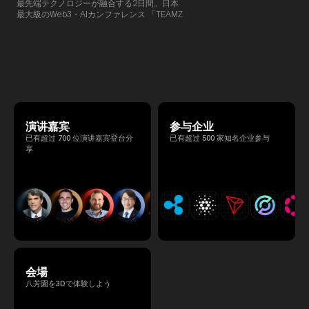
最先端テクノロジーが融合する2日間。日本
限的交流会议，以在轻松的氛围
最大級のWeb3・AIカンファレンス 「TEAMZ
的交流。
Summit 2026」 が、2026年4月7日・8日に
東京・八芳園にて開催されます。今年のテー
マは 「Tradition Meets Tomorrow」。日本の
伝統文化と最先端のテクノロジーが融合す
る、特別な2日間となります。このたび、公
式アジェンダが公開されました。（※登壇者
のスケジュール等の都合により、開催までに
内容が変更となる可能性があります。）
演讲嘉宾
参与企业
已有超过 700 位演讲嘉宾登台分
已有超过 500 家知名企业参与
享
会場
八芳園を3Dで体験しよう