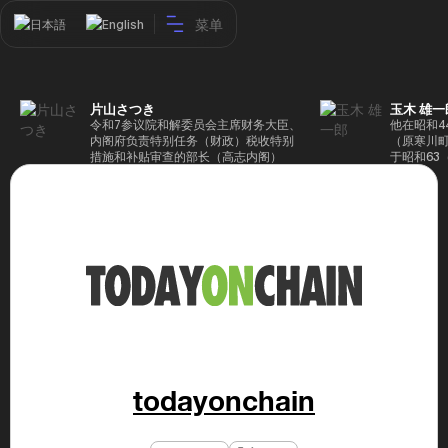
菜单
日本語
English
片山さつき
玉木 雄一
令和7参议院和解委员会主席财务大臣、
他在昭和4
内阁府负责特别任务（财政）税收特别
（原寒川
措施和补贴审查的部长（高志内阁）
于昭和63
成5年（1
院，同年加
（1997
生院（肯尼迪
正在竞选第
70,17
后，他在第
109,86
46届众议
赢得第二个
47届众议
并在平成2
任期进步
代理秘书长
todayonchain
第48届众
票，并当
希望党正
代表选举。