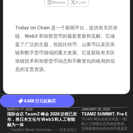
Website
X.com
年（201
至9月）全
民民主党通
并成为代表
3（202
Today on Chain 是一个新闻平台，提供有关区块
众议院选举
为众议员到
链、Web3 和加密货币的最新更新和见解。它涵
2025.0
在职1997
盖了广泛的主题，包括比特币、山寨币以及区块
东第一司）2
易监督委员会 
链和数字货币领域的重大发展。它是获取有关区
大阪国税局总
块链技术和加密货币动态和不断变化的格局的信
2005/
2005/7 
息的宝贵资源。
4,668 日元起购买
MARCH 17, 2026
JANUARY 26, 2026
国际会议 TeamZ 峰会 2026 议程已发
TEAMZ SUMMIT. Pre Eve
布，将日本文化与 Web3 和人工智能
TEAMZ 峰会会前活动是一项旨在
和人工智能生态系统的举措。由于
融为一体
交易和新的合作伙伴关系是面对
「Tradition Meets Tomorrow」— 日本文化と
此TEAMZ将在本次活动之前举