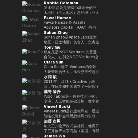
Robbie Coleman
负责新的数字服务业务，例如
金融科技公司的战略联盟，除了负
任职务。
日本的业务增长。目前，作为
与Kabutocho、Kasumigaseki和
web3、生物识别、元宇宙和秘密
责产品合作和市场战略规划外，他
Startale Japan的首席执行官兼首
Nagatacho一起从多角度报道金
罗比·科尔曼是莱特币基金会的亚
计算。
还领导了澳大利亚和新西兰的市场
席执行官，他正在促进在日本市场
融和市场。自 2020 年起担任金融
太地区（亚太地区）总经理（亚太
Fawzi Hamze
发布。此外，它领导了日本金融科
商业中使用区块链技术。
科技编辑。自25年起担任《日经
地区负责人）。自2017年以来，
技公司的收购和采购经理人指数
财经》副主编。合著了《加密货币
该非营利组织一直专注于莱特币
Fawzi Hamze 是 Assets
（收购后整合），为加强谷歌在金
泡沫》和《NFT 教科书》。
（LTC）的推广、开发和生态系统
Advisors Capital（AAC）的创
Suhan Zhao
融科技领域的影响力做出了贡献。
的发展。Robbie在数字资产/加密
始人兼董事长。AAC 是一家国际
在此之前，他负责监督美洲的全球
资产（加密）领域工作了11年，
投资与咨询控股集团，在东京与阿
Suhan Zhao是Aptos Labs亚太
现金管理平台，并在三井住友银行
并支持了全球交易所、钱包、隐私
联酋之间开展业务。AAC 负责管
地区（亚太地区）负责人，负责监
Tony Gu
和JRI America（纽约）向巴西市
工具以及莱特币基金会活动之外的
理一系列专业机构的投资组合，业
督Aptos的区域战略、业务增长和
场扩张。他在传统金融和技术方面
各种项目的建立、共同创立和启
务涵盖房地产投资、金融咨询、数
战略合作伙伴关系，Aptos是一款
顾东尼是 NGC Ventures 的普通
拥有丰富的经验。获得欧洲工商管
动。作为亚太区总经理，Robbie
字资产基础设施以及科技创业项
面向机构投资者的高性能公共第一
合伙人。在创立NGC Ventures之
Ciara Sun
理学院工商管理硕士学位。毕业于
负责与该地区的机构投资者、监管
目，致力于为希望在亚洲和海湾地
层区块链。在加入Aptos Labs之
前，他是跨境收购咨询公司
南山大学政策管理学院。
机构和政府建立关系并扩大莱特币
区获得结构化投资机会的国际投资
前，他在Ripple Labs领导了亚太
Rhodium Capital的普通合伙
Ciara Sun是C² Ventures的创始
的影响力。此外，他还代表莱特币
者和机构提供支持。 Hamze 在国
地区的重大战略合作伙伴关系和市
人。Tony专注于北亚国家的大规
人兼管理合伙人，迄今已投资超过
水岡 駿
出席会议、峰会和媒体，除了在工
际金融和跨境交易领域拥有超过
场网络扩张，并在与金融机构、银
模收购交易，并在科技、金融服务
150万美元，专注于帮助开发人员
作量证明峰会、AusCrypto、区
15年的经验，与参与全球资本配
行和企业公司密切合作的同时，促
和消费领域完成了多笔交易，总交
构建和扩展下一代Web3应用程
2011 年，以 IT x Creative 为理
块链中心和莱特币峰会上发表主题
置和战略投资项目的私人投资者、
进了区块链的社会实施和传播。在
易额超过10亿美元。
序。在成立C² Ventures之前，他
念，在日本和中国成立了一家数字
瀧野 諭吾
演讲外，他还出现在CIS、Token
家族办公室以及机构合作伙伴保持
他职业生涯的早期，他曾在摩根大
曾担任火币集团副总裁，负责监督
营销机构。2017年，他与他人共
2049等的炉边和小组讨论会上。
密切合作。 他的工作重点在于传
通和标普环球工作，并在新加坡和
全球业务发展、全球市场、机构投
同创立了定制手表制造商
Yugo Takino是一位科技企业家，
此外，在Web3邻近区域，他共同
统资本市场与新兴数字基础设施的
伦敦积累了企业银行和大宗商品市
资者部门、合作伙伴关系、区块链
UNDONE JAPAN。被任命为总裁
专注于人工智能基础设施、数字资
Vineet Budki
创立了马来西亚新银行（收购）和
融合，包括现实世界资产
场的专业知识。
项目上市、孵化和投资部门。作为
兼首席执行官。他还担任多家公司
产和下一代金融系统的融合领域。
电子钱包。此外，他还曾在多家初
（RWA）框架、基于区块链的投
区块链领域的领先女性领导者，
的技术顾问。 2019/11 年，
2025/6年，我就任艾尔有限公司
Vineet Budki是行业领导者，通过
创企业担任金融科技、医疗技术、
资平台，以及机构进入不断发展的
Ciara受邀参加世界各地的活动。
UPBOND Co., Ltd. 成立。被任命
（东京证券交易所：2334）的总
战略投资和全球思想领导力引领
加藤 次男
人工智能企业等战略顾问的重要职
Web3 生态系统的通道。 Hamze
她在推特上拥有超过20万粉丝，
为总裁兼首席执行官。该公司提供
裁兼首席执行官。目前，该公司正
Web3行业的增长。 作为专门从事
务。
还经常参与国际金融科技和 Web3
她被描述为 “来自亚洲的全球女性
了一款Web3钱包 “UPBOND钱
在发展成为一个以人工智能计算基
1亿美元加密资产的基金Sigma
加入三井物产株式会社后，他离开
领域的讨论，围绕全球资本市场未
加密货币领袖”。她还是性别平等
包”，它实现了消费者可以轻松使
础设施和加密原生金融服务为中心
Capital的首席执行官，他设定了
了三井物产大宗商品（美国）有限
James Wo
来架构以及区块链技术如何融入受
的坚定支持者，并成立了非政府组
用的用户界面/用户体验。此外，
的技术平台。此外，我们正在推广
在对去中心化生态系统的坚定承诺
公司首席执行官、英国三井物产大