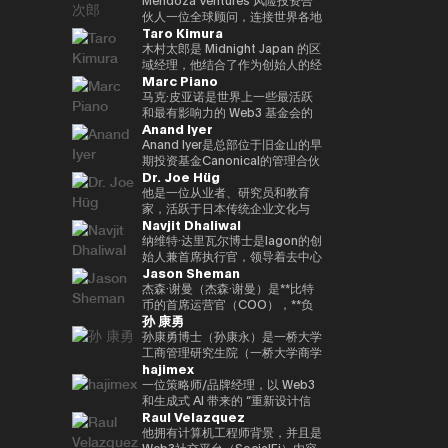
到目前为止，投资组合包括300多
政务、数字化转型、人工有关情报
了加州大学伯克利分校的工程学士
帮助学生建立职业生涯，该博览会
功能性的NFT平台 “Progmat
Web3、金融科技、元界和初创公
Even Reality “技术不应走到最前
伙人一位全球顾问，连接世界各地
个项目，包括Mysten
和第四次工业革命（采矿、智慧城
学位和加州大学洛杉矶分校安德森
Taro Kimura
吸引了110万名参观者。过去，我
UT”，以及一个有许多组织成员的
司。他的书包括《NFT 教科书》
沿；它应该悄悄地支持人们的日常
的家族办公室、风险投资公司和科
Labs（Sui）、Gunzilla和Peaq
市、医疗保健、教育、旅游、农
管理学院的工商管理硕士学位。我
曾在9个国家的15个城市生活过，
“数字资产共同创造联盟”。2022
和《提前阅读！元界和非同质化代
生活。” 它基于以人为中心（以人
技公司，以促进下一代人工智能和
木村太郎是 Midnight Japan 的区
Network，这些项目显示了对变
业、物流/运输、风险和危机管
目前在同一所大学教授加密货币金
并且精通中文、英语和德语。
年，宣布通过多家金融机构、交易
币” 等。他曾担任日本区块链协会
为中心）的理念。这一理念也反映
Web3 创新。他是门多萨风险投资
域经理，他结合了作为创始人的经
革性技术的敏锐见解。除了提供资
理、媒体领域）• 参加了各种国际
融。
Marc Piano
Tobias以优异成绩获得了新加坡
所和软件公司的投资，数字资产基
顾问、日本STO协会审计师、日
在广受好评的 Even G1 和 G2 显
公司的风险合伙人，该公司投资于
验、企业进入市场 (GTM) 领导层
金外，Budki还是一位享誉全球的
和国内会议、峰会、研讨会和活动
国立大学和清华大学的管理学硕士
础设施业务将成为一家独立公司，
本元界综合公司协会审计师、金融
示屏智能眼镜的设计中。 在这些
位于波士顿和旧金山的人工智能、
和国际业务经验。目前，他负责监
马克·皮亚诺是世界上一些最活跃
演讲者，曾在世界经济论坛和币安
• 作为作者参与研究论文、书籍、
+CEMS管理硕士学位，以及因斯
并于2023/10年度成为该公司的代
科技协会资本市场部秘书处、
产品中，人工智能是实时工作的，
金融科技和网络安全领域，还担任
督Midnight在日本市场的战略，
和最有影响力的 Web3 基金会的
区块链周等国际活动中登台。他对
杂志和媒体节目
Anand Iyer
布鲁克管理中心和西南财经大学的
表。8项专利注册。
HashPort审计师和前bitFlyer外部
自然会支持重要的对话，创造人们
总部位于瑞士和非洲的专门从事人
并正在促进GTM、企业协作、社
独立董事（独立唱片总监）和顾
市场趋势和区块链传播的看法引起
管理和法律学士学位。
董事。《海外钱伯斯亚太》、《最
可以阐明想法、自信地沟通以及专
工智能和Web3领域的风险投资公
区发展和生态系统传播。在迄今为
问。在数字资产生态系统的顶层，
Anand Iyer是总部位于旧金山的早
了《泰晤士报》、《CoinDesk》
佳律师律师》和《Legal500》均
注于工作和日常生活中的 “当下”
司CV VC的顾问。目前，他参与
止的职业生涯中，我积累了在快速
值得信赖的是，它可以监督治理、
期投资基金Canonical的管理合伙
和《中东企业家》等主要媒体的关
Dr. Joe Hüg
被评为日本金融科技律师。
的体验。
支持全球10多家公司的风险投
成长的初创公司和跨国公司的经
合规和长期可持续性。Marc 的职
人，专注于投资人工智能、机器人
注。此外，通过社交媒体上的积极
资。此外，他还担任联合国：
验。作为 Mycel 的联合创始人，
业生涯以法律为基础，此前曾在一
和加密资产等前沿技术。艾尔是一
他是一位从业者、研究员和教育
沟通，其影响力进一步扩大。它强
Block（拉脱维亚）、WAIB摩纳
他领导了全球 GTM、合作伙伴关
家大型离岸律师事务所担任法律顾
位在硅谷拥有多年经验的资深人
家，活跃于日本传统企业文化与
调Web3的长期潜力，而不是短期
Navjit Dhaliwal
哥峰会（摩纳哥）、VI3NNA 大会
系、投资者支持和下一代互操作性
问（法律顾问），并积极担任该公
士。他的职业生涯始于 2005 年在
Web3 和 AI 等尖端技术交汇的领
利润，并正在促进对重新定义世界
（奥地利）、世界风险论坛（奥地
基础设施协议的运营。在进入
司全球 Web3 业务的核心设计
微软担任产品经理，然后创立了
域。在信息管理创新专业大学
纳维特·达里瓦尔博士是Iagon的创
应有方式的初创企业的投资。 基
利）等区块链和创新领域的国际会
Web3 行业之前，他曾在
师。作为该领域的权威，它受到主
Trusted。该公司于2018年被上
（IU）担任创业实践教授期间，作
始人兼首席执行官，领导着去中心
于 “Web3 是未来” 的坚定信念，
Jason Sheman
议的大使，并参与连接世界各地创
LinkedIn 担任全球企业销售总
要法律目录的高度重视。凭借如此
市公司Care收购。之后，他们加
为TEDxInnovationU的首席组织
化云服务行业。达里瓦尔博士拥有
Budki 是去中心化技术发展的重要
业生态系统的活动。在2013年完
监，与日本主要跨国公司建立战略
扎实的法律界背景和多年的一线咨
入了光速，并作为风险合伙人参与
者和被许可人，她还促进跨代和跨
创立和经营多家成功公司的经验，
杰森·谢曼（杰森·谢曼）是**比特
推动力。
成哈佛商学院（PLD）学业后，他
合作伙伴关系，并推动大规模的
询经验，Marc拥有罕见的监管策
了Phantom、Alchemy、
领域的知识共享。通过为三菱和富
例如Mjösa Tannklinikk、Arbo
币的首席运营官（COO），**负
孙 康勇
获得了研究生资格。
SaaS 实施项目。它还参与了生态
略师和董事会级州长的双重职位。
Arbitrum和Mysten等区块链相关
士通等跨国公司提供咨询经验，积
Lab AS和CanPol AS，是一位久
责监督代表加密资产行业的消费平
系统的发展，例如dYdX、SEI、
Marc的专业知识也得到了他对行
公司。作为教育背景，他获得了普
累有关企业创新和数字化转型
经考验的连续创业者。我曾就读于
台的整体全球运营。他在公司工作
孙康勇博士（孙康永）是一桥大学
EclipseFi和Umi Network。我出
业知识基础的重大贡献的支持。除
渡大学的计算机工程学位。
（DX）的实用知识。从中小型企
波兹南医科大学和麦克马斯特大
了8年以上，支持亚洲、中东、欧
工商管理研究生院（一桥大学商学
hajimex
生在日本，在印度尼西亚长大，会
了为英格兰和威尔士律师协会（英
业到大型企业，我们提供了支持，
学，并获得了牙科博士（博士学
洲和美国等地区的业务扩张，并在
院，ICS）的副教授，该学院是日
说三种语言：英语、日语和印尼
格兰和威尔士律师协会）（2020-
在利用我们的文化优势的同时，战
位）和医学学士学位。
Bitcoin.com的国际增长中发挥了
本领先的全球管理教育机构之一。
一位策略师/品牌经理，以 Web3
语。从上智大学毕业后，她在
2023）共同创立了 “区块链法律事
略性地引入新技术。此外，通过在
重要作用。杰森曾参与总部设在东
**明尼苏达大学卡尔森管理学院战
和生成式 AI 带来的 “重新设计信
Raul Velazquez
NTT Communications从事全球
务/监管指南”（2020-2023）外，
创始人研究所和Techstars等国际
京的Bitcoin.com成立之初，他顺
略管理（战略管理）博士（博士）
任、价值和智能” 为主题，探索技
网络运营工作，然后将自己的职业
他还为英属维尔京群岛 “信托和基
加速器的指导经验，他还在连接日
应了公司的发展，领导了向目前全
检索到**。研究和教育领域侧重于
术与社会结构的交汇点。作为涩谷
他拥有计算机工程师背景，并且是
生涯扩展到企业解决方案和Web3
金会中的加密资产”（2024）章节
本创业生态系统与全球市场方面发
球数百万人使用的自托管钱包和
人工智能战略、数字创新和数字化
Web3大学的校长，他认为区块链
Web3社交平台（SocialFi）内容