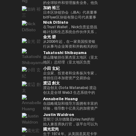
括欧洲中央银行（ECB）和欧洲投
银行DX业务规划经理的身份推广
易业务。之后，他加入了松尾实验
的全球软件和管理服务业务。他负
位接受过古典音乐正规培训的音乐
联网品牌的发展，首先是The
际金融（FATF、FSB等）。毕业
资银行（EIB）在内的国际金融机
加納 裕三
与Web3相关的新业务规划。
室株式会社，一直负责机器学习项
责推动战略性微软云解决方案提供
家，曾担任BAFTA（英国电影电
Motley Fool、America Online
于一桥大学法学院。我在哈佛大学
构拥有超过15年的经验，在金融
目的规划、PoC 和开发。他于
商 (CSP) 计划，并与微软合作推
日本区块链协会（JBA）代表董事
视艺术学院）的顾问委员会成员和
Greenhouse和Earthlink的推出。
攻读了计算机科学专业 AI。
监管、治理和合规方面拥有深厚的
2022年就任公司董事，还成立了
进整体相关服务解决方案。他在安
bitFlyer区块链有限公司代表董事
亚洲青年管弦乐团的董事会成员。
作为教育背景，她获得了纽约州立
专业知识。我获得了罗马托尔维加
Nick DiSisto
一个专门研究生成式人工智能的新
全、软件、云和人工智能生态系统
高盛证券有限公司等，他在
如有必要，可以准备更自然、更精
大学布法罗分校的创意写作硕士学
塔大学关于健全监管和监管机构制
风险投资基金。
领域领导全球市场的重要战略合作
2014/1年共同创立了bitFlyer有限
在Trust Wallet，Nick负责监督战
致的日语版本来介绍演讲者。
位。他获得了雪城大学的两个学士
裁权限的法学博士学位。
伙伴关系和销售。 自2011年加入
公司。 自bitFlyer成立以来，它一
略计划和生态系统合作伙伴关系，
学位，自2000年以来，他还曾在
金光 碧
联想以来，Terence Ng领导了联
直在努力就国内法律的修订提出建
这些举措和生态系统合作伙伴关系
同一所大学担任著名的纽豪斯公共
想与安全、娱乐、电子商务和金融
议，制定自我监管规则等，并先后
对该平台的增长和用户体验至关重
从2006年起，在一家美国投资银
传播学院的顾问委员会成员。此
科技等领域的领先互联网公司的全
担任加密资产（虚拟货币）交易公
要。 他的努力涵盖了广泛的重要
行从事与企业筹资和并购相关的衍
外，Turpin被认为是波多黎各比特
球合作伙伴关系。它还促进了
司bitFlyer USA, Inc.的首席执行官
领域，例如DeFi合作伙伴关系、
生结构设计工作达10年。2016年
Takatoshi Shibayama
币和加密资产社区的先驱，并于
AR/VR的战略合作伙伴关系。
和bitFlyer EUROPE S.A.的董事
法定货币开/关通道、MEV（最大
加入bitFlyer有限公司后，他曾担
2016年初获得了该领域的第一份
柴山隆敏担任莱杰亚太地区（亚太
Terence Ng 在索尼电子、惠普、
长，从全球角度为加密资产（虚拟
提取价值）措施和核心基础设施合
任首席财务官和公关，负责与金融
投资者优惠认证（《投资者法
地区）总经理（亚太地区负责
Navteq 公司和诺基亚等领先科技
货币）交易所行业的发展做出了贡
作伙伴关系，旨在为全球数百万用
监管相关的系统开发。自2022年
令》）。
人）。它监督为Web3行业和机构
小田 玄紀
品牌的营销、产品开发和业务开发
献。目前，除了担任成立于
户提供更易于使用、安全和可扩展
以来，他一直负责新业务，目前是
投资者提供数字资产安全解决方案
企业家、投资者和业务振兴专家，
方面拥有 20 多年的经验。他在技
2019/5年的bitFlyer区块链有限公
的加密资产。Nick 正在用户体验
集团首席采购官。从2025年起担
的情况。到目前为止，他作为分析
曾担任日本加密资产交易协会
术行业的领先业务战略方面有着良
司的代表董事外，他还担任日本区
和区块链技术的交叉点推动创新，
任Custodiem有限公司的董事，
师和投资者一直活跃在企业振兴和
渡辺 創太
（JVCEA）的代表董事（主
好的记录。 Terence Ng 拥有新加
块链协会（JBA）的代表董事、一
同时与产品、安全、工程和营销等
他推动了国内加密资产ETF的形成
不良投资领域超过17年。在摩根
席）、SBI Holdings的董事总经
渡边创太 (Sota Watanabe) 渡边
坡南洋理工大学的商业研究学士学
般注册协会日本元界顾问、
各个部门密切合作。Nick 专注于
项目等。
大通和高盛等投资银行开始职业生
理和Bitpoint Japan Co., Ltd的
创太是全球 Web3 生态系统中的
位。他目前居住在新加坡，是区块
ISO/TC307全国审议委员会代表
“将代码转化为现实世界的价值”，
涯后，他加入了美国对冲基金戴维
代表董事。自2001年成立自己的
先驱力量，也是日本最具影响力的
Annabelle Huang
链和人工智能技术的狂热粉丝。
委员会成员和国防部意见领袖。
正在将自托管钱包发展为下一代金
森·肯普纳资本管理公司。之后，
公司以来，我们已经开展了各种业
科技企业家之一。作为 Startale
在战略规划和领导方面拥有丰富的
他们还以专家身份参加了2018年
融基础设施方面发挥作用，并正在
他与他人共同创立了总部位于新加
务。2016年，他创立了加密货币
Group 的创始人兼 CEO，渡边致
经验，领导数十亿美元的加密资产
七国集团就业创新部长级会议、
塑造其未来。
坡的投资基金3D Investment
交易所Bitpoint并成为其首席执行
力于构建去中心化互联网的基础设
平台
Justin Waldron
2019年G20/V20虚拟资产服务提
Partners。此外，在为数字资产提
官。2019年，他被世界经济论坛
施，其核心使命是“将世界带入链
供商峰会以及由内阁秘书处主办的
贾斯汀·沃尔德隆是play.fun的创
供抵押管理和托管服务的
选为全球青年领袖。
上（bringing the world
公私数据利用促进基本计划执行委
始人兼首席执行官，该平台可以为
Copper，他曾担任亚太地区收入
onchain）”。 渡边因领导日本最
國光宏尚
员会等，并雄心勃勃地致力于
每款游戏提供即时的真实奖励。此
经理（亚太区收入主管），并领导
大的公共区块链 Astar Network
web3行业的发展。
外，除了作为Playco的联合创始
生于 1974 年。从美国圣莫尼卡学
了公司在亚太地区的业务增长。
而声名鹊起，该网络已成为日本