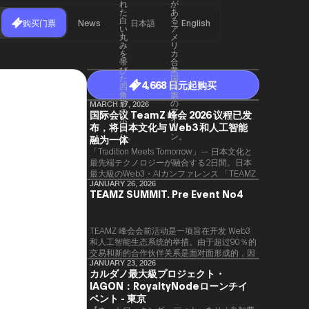
购买门票
News
日本語
English
4,668 日元起购买
MARCH 17, 2026
国际会议 TeamZ 峰会 2026 议程已发
布，将日本文化与 Web3 和人工智能
融为一体
「Tradition Meets Tomorrow」— 日本文化と
最先端テクノロジーが融合する2日間。日本
最大級のWeb3・AIカンファレンス 「TEAMZ
Summit 2026」 が、2026年4月7日・8日に
JANUARY 26, 2026
TEAMZ SUMMIT. Pre Event No4
東京・八芳園にて開催されます。今年のテー
マは 「Tradition Meets Tomorrow」。日本の
伝統文化と最先端のテクノロジーが融合す
る、特別な2日間となります。このたび、公
TEAMZ 峰会会前活动是一项旨在开发 Web3
式アジェンダが公開されました。（※登壇者
和人工智能生态系统的举措。由于超过90％的
のスケジュール等の都合により、開催までに
交易和新的合作伙伴关系是面对面形成的，因
内容が変更となる可能性があります。）
此TEAMZ将在本次活动之前举行一次数量有
JANUARY 23, 2026
カルダノ最大級プロジェクト・
限的交流会议，以在轻松的氛围中促进高质量
IAGON：RoyaltyNodeローンチイ
的交流。
ベント - 東京