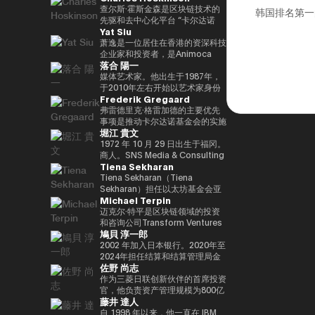
竞选第三个任期进步党代表选举。
责信息技术）大臣、国土、基础设
と共同事業を行う。報道・討論・
DAOTRON的创始人，以及全球
查尔斯·霍斯金森是区块链技术的
韩国排名第一
他被任命为该党代理秘书长，在平
施、运输和旅游、内阁常务委员会
お笑い・アート・ファッションな
最大的加密货币交易所之一HTX的
先驱和去中心化平台 “卡尔达诺
Yat Siu
成29年（2017年）的第48届众议
主席等职务，并以自民党信息技术
ど多様な動画や雑誌の企画や出演
顾问。 他也被称为阿里巴巴创始
（卡尔达诺）” 的创始人。他最初
院选举中获得82,345张选票，并
战略和特别任务委员会主席的身份
にも関わる。著書『22世紀の資
人马云培育的人，成为 2025/4 年
是以太坊的联合创始人之一，在数
萧逸是一位居住在香港的资深科技
当选第四任期（由香川县第二区希
领导自民党的信息技术政策。平成
本主義：やがてお金は絶滅する』
全球数字资产行业最著名和最有影
学逻辑和密码学方面有着深厚的背
企业家和投资者，是Animoca
落合 陽一
望党正式批准），并竞选希望党联
30/10年第四届安倍改组内阁中任
『22世紀の民主主義：選挙はア
响力的人物之一，登上了《福布
景。卡尔达诺的特点是在学术研究
Brands的联合创始人兼执行主
合代表选举。希望党代表（11
命了信息技术大臣和负责特殊任务
ルゴリズムになり、政治家はネコ
斯》杂志的封面。 此外，它在国
和同行评审的基础上开发的，旨在
席。Animoca Brands是区块链和
媒体艺术家。他出生于1987年，
月-）平成30年（2018年）全国民
（科学和技术/知识产权战略/酷日
になる』、番組「成田悠輔と愛す
际上获得了高度赞誉，例如多次入
促进金融普惠和智能合约。目前，
游戏领域的全球领导者，其使命是
于2010年左右开始以艺术家身份
Frederik Gregaard
主党联合代表（5月至9月）全国
本战略/太空政策）的部长。负责
べき非生産性の世界」「夜明け前
选福布斯 “30岁以下30人（消费技
他以输入输出全球（IOG）首席执
为全球游戏玩家和互联网用户提供
工作。她的作品以物化、转型和对
民主党代表（9月〜）新国民民主
数字改革的部长在Reiwa 2的须贺
のPLAYERS」「成田悠輔の聞か
术部门）”。 2025/8 年，我登上
行官的身份领导卡尔达诺的技术开
数字产权。通过这样做，我们的目
边界地区群众的钦佩为主题。筑波
弗雷德里克·格雷加德的主要优先
党通过令和2（2020）支部党成立
内阁中就职。第一任数字事务部长
れちゃいけない話」「walk」
了 “蓝色起源 NS-34” 任务，并作
发。
标是实现一个更公平的数字框架，
大学/东京大学副教授，2025年日
事项是推动卡尔达诺基金会的实施
堀江 貴文
并成为代表（9月）（9月），在
在Reiwa 3就职。现任自民党公共
「書く気がおきない」など。
为世界上第 712 位宇航员前往太
这将有助于建立新的资产类别、边
本国际博览会（大阪/关西世博
战略，领导每项使命的整合和执
令和3（2021）第49届众议院选
关系部主任兼数字社会促进部经
空。 他的兴趣涵盖科技、投资、
玩边赚的经济和开放的元宇宙。
会）主题项目制作人。写真集《渴
行，并实现快速价值创造，以使用
1972 年 10 月 29 日出生于福冈。
举的第49届众议院选举中获得
理。
艺术、慈善、游戏和太空探索。
Yat 于 1990 年在德国雅达利开始
望弥撒（2019年阿曼那）》和
卡尔达诺实现包容性和公平的增
商人。SNS Media & Consulting
Tiena Sekharan
94,530张选票，当选为众议员到
了他的职业生涯。1995年，他移
NFT作品《波浪的再数字化
长。在加入基金会之前，他在瑞士
Co., Ltd. 的创始人目前，他们活
目前为止，第 5 学期
居香港，创立了香港
（2021年基金会）》等获得了
和斯堪的纳维亚国家工作了17年
跃于火箭开发、应用生产以及作为
Tiena Sekharan（Tiena
2025.05.01。8月财政部（现为财
Cybercity/Freenation，这是亚
2016年PrixarElectronica荣誉
以上，在专业服务和金融行业工
预防医学促进协会对人们进行预防
Sekharan）担任以太坊基金会亚
Michael Terpin
务部）在职1997/7至1999/6借调
洲第一个免费网页和免费电子邮件
奖、欧盟的StartsPrize和2019年
作，专注于资本市场、数字资产管
医学教育等各个领域。会员制在线
太地区（APAC）地区机构负责
至外务省（中东第一司）
服务提供商。1998 年，他创立了
SXSWCreative
理、私人银行和交易基础设施。
沙龙 “堀江隆文创新大学（HIU）”
人，并通过促进企业领域的采用来
迈克尔·特平是区块链领域的投资
20007/2001/6 金融厅证券交易监
Outblaze，该公司被公认为多语
ExperienceArrowardsCreative
正在开发各种项目，拥有近700名
领导以太坊生态系统的发展。他的
和咨询公司Transform Ventures
鳩貝 淳一郎
督委员会 2001/7 至 2002/6 国税
言白标网络服务的先驱。
ExperienceArrowards。《阿波
会员。
职业生涯始于传统金融行业，曾担
的创始人兼首席执行官，同时也是
厅大阪国税局总务科科长 2002/7
Outblaze的消息业务于2009年被
罗》杂志40岁以下40位艺术与科
http://salon.horiemon.com 这
任雷曼兄弟、法国巴黎银行和摩根
Supercycle Genesis Partners,
2002 年加入日本银行。2020年至
至 2005/6（负责特别任务的部长
出售给了IBM，然后Outblaze转
技，亚洲数字艺术奖卓越奖，以及
本书《如果你花钱，就用它来保护
大通等重要职位。在加入以太坊基
LP的首席执行官兼首席投资官
2024年担任结算和结算管理局金
佐野 尚志
官专家）2005/7 至 2005/8 财政
变为孵化器，旨在促进在数字娱乐
日本媒体艺术节艺术部评审委员会
自己的身体》。“CHATGPT 与
金会之前，我属于摩根大通的区块
（CIO）。该基金是世界上第一个
融科技小组负责人。2024-2025
部首席审计局
领域开发服务和产品的项目和公
推荐的许多作品。
“没有未来工作的人”、“2035 年日
链部门KineXYS，负责推广摩根大
专门研究比特币的算法加密资产对
年，金融科技中心副主任兼数字货
作为三菱日联创新伙伴的首席投资
司。Animoca Brands就是这样一
本堀右卫门在 10 年后对未来的完
通硬币和代币化存款等产品。
冲基金，它建立了一个投资假设，
币验证组负责人。他从 2025/7 年
官，他负责资产管理规模为800亿
藤井 達人
家孵化公司，它成立于2014年。
整预测” 等
即比特币每个周期都以高价出售，
起被借调，目前担任现任职务。自
日元的基金中的创业投资和业务发
2017 年，我们建立了道尔顿学习
并以最低价格回购更多比特币。
2025/4以来，他一直是东京大学
展，主要是在日本、美国和亚洲。
自 1998 年以来，他一直在 IBM