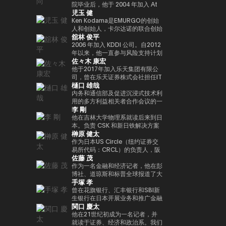
人兼总裁外，我们还投资于有前途
院毕业后，他于 2004 年加入 At
Web3 基础设施的基石。渡边职业
児玉 健
的日本初创企业，这些初创公司有
Movie Co., Ltd.同年，他就任导
生涯的一个重要里程碑是与索尼集
望作为涩谷区政府发起的涩谷创业
演，负责制作电影和电视剧以及开
Ken Kodama是EMURGO的创始
团合作，通过 Sony Block
支持计划的顾问以及X&KSK的合
展新业务。龟尾株式会社成立于
人和创始人，卡尔达诺的联合创始
Solutions Labs 共同开发了以太
舘林 俊平
作伙伴。 他还以天使投资者的身
2007年，担任总裁兼首席执行官
人之一，也是世界领先的区块链平
坊二层（Layer-2）区块链——
份活跃，投资了60多家公司，尤
一职。他于2021年从公司退休，
台之一。凭借在加密货币和区块链
2006 年加入 KDDI 公司。自2012
Soneium。这一举措将日本的区
其以Zynga的联合创始人而闻名。
成为金融家有限公司的代表董事兼
领域超过十年的经验，他通过深厚
年以来，他一直参与风险支持计划
块链技术定位在消费娱乐、人工智
佐々木 康宏
2021年，它被《商业内幕》选为
首席执行官，该公司于2019年与
的专业知识和长期愿景考虑了该行
KDDI_Labo、风险投资基金和
能和大众普及的交汇点。 在代币
“前100名种子投资者” 之一。
ThirdVerse有限公司共同成立。
业的发展。他的使命是通过区块链
KDDI开放创新基金，主要负责体
他于2017年加入乐天集团有限公
化数字资产和现实世界金融领域，
他的书是《元界与网络3》（MDN
技术重新定义信任和价值的概念，
育、娱乐、XR和Web3领域的投
司，曾在乐天证券株式会社担任IT
渡边主导了与 SBI Holdings 的战
樋口 雄哉
公司）。
加速实现下一代金融创新。Ken总
资和联盟。自2025/4以来，他一
部门经理兼金融科技部副总经理，
略合作伙伴关系，以推进创新基础
部设在新加坡，领导EMURGO考
直担任现任职务。
自2018/9以来一直担任该公司的
内务和通信部及促进沉浸式技术利
设施建设，其中包括完全合规的日
虑发展全球金融价值链，并考虑加
现任职务。目前，正在推广各种措
用的多方利益相关者合作会议的一
元稳定币，以及针对代币化股票和
李 剛
入专注于技术和创新投资的风险投
施，以帮助提高整个国内加密资产
名成员在大学毕业后在一家信用卡
现实世界资产（RWA）优化的区
资基金Taisu Ventures的投资委
行业的安全水平。毕业于东京工业
公司找到了一份工作。我在 2006
他在吉林大学物理系就读后来到日
块链开发。
员会。
大学研究生院。
年转到了雅虎，在制定业务战略和
本。负责 CSK 和新日铁解决方案
榊原 健太
负责媒体和广告领域的支付/银行
的思科网络的设计和建设。2009
服务方面积累了丰富的经验。他被
年，他创立了网星并担任总裁兼首
作为日本US Circle（纽约证券交
借调到日本网络银行（现为
席执行官一职。自成立以来，它一
易所代码：CRCL）的负责人，阪
佐藤 茂
PayPay银行），启动了商业金融
直专注于国际通信网关业务，并一
木原健太负责监督日本的业务战略
服务，并从事企业管理和营销业
直在利用支付x技术的力量进行市
和市场发展。它促进了国内合作伙
作为一名金融和经济记者，他在彭
务。他还负责Megabank和雅虎之
场创造和行为创新。
伴关系的建设和生态系统的扩展，
博社、道琼斯和标普全球报道了大
手塚 孝
间的数字营销子公司（JV）的董
并领导了USDC的国内扩张，这是
约18年的金融市场和大宗商品领
事。之后，他在DeNA和
日本新监管框架下批准的第一个稳
域。他作为日本CoinDesk的创始
曾在花旗银行、汇丰银行和SBI新
MobilityTechnologies（现为
定币。在加入 Circle 之前，他曾
成员参与了此次发布会，并担任了
生银行在日本开展业务和推广金融
関口 慶太
GO）从事MaaS业务，并参与了
在 Google Payments 担任合作
4年的主编。他于2025/1年加入日
IT项目。之后，他监督了谷歌日本
GO的发布阶段。实施了多个项目
伙伴关系和业务发展方面的领导职
本超级队，担任业务发展支持经
的销售，并以字节跳动
他在21世纪初成为一名记者，并
负责人。2021年加入NEC后，他
务。他促进了与代表日本的支付和
理，自2026/1年以来一直担任现
（TikTok）副总裁的身份领导了
就读于证券、经济和政治系。我们