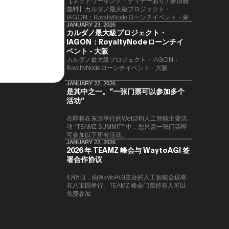
【ネットワーキング・ディナーあり / 参加費
無料】カルダノ最大級プロジェクト・
IAGON：RoyaltyNodeローンチイベント - 東
京
JANUARY 23, 2026
カルダノ最大級プロジェクト・
IAGON：RoyaltyNodeローンチイ
ベント - 大阪
​カルダノ最大級プロジェクト・IAGON：
RoyaltyNodeローンチイベント - 大阪
JANUARY 22, 2026
是其中之一。“一张门票可以参加多个
活动”
在即将在东京举行的Web3和人工智能主要活
动 “TEAMZ SUMMIT” 中，您只需一张门票即
可参加以下所有活动。
JANUARY 22, 2026
2026 年 TEAMZ 峰会与 WaytoAGI 签
署合作协议
4月8日，由WaytoAGI主办的人工智能会议将
在八宝园举行。TEAMZ 峰会门票持有人可以
免费参加