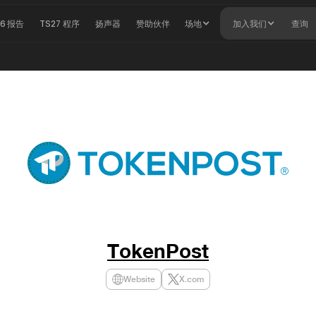
26 报告
TS27 程序
扬声器
赞助伙伴
场地
加入我们
查询
TokenPost
Website
X.com