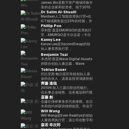
监管的金融体系发表见解。
织 “Women Who Crypto”。
我们正在与在知识产权行业、建筑
人工智能时代的新金融平台 “Neo
下，在3年内投资100多家区块链
宗商品有限公司首席运营官、三井
James Wo是数字资产领域经验丰
行业、零售行业等领域开展先进举
Crypto Bank” 的概念，我们的目
初创公司的目标。到目前为止，投
物产总部产品市场经理、数字资产
富的企业家和投资者。他于2015
Dr Salim Al-Shuaili
措的大型公司认真推进一项利用
标是整合加密资产资金管理、贷款
资组合包括300多个项目，包括
市场专职总监。数字大宗商品总裁
年创立了DFG，管理的资产超过
Web3 的共同创造项目。
基础设施和可编程金融应用程序。
Mysten Labs（Sui）、Gunzilla
兼首席执行官，三井物产株式会社
10亿美元。他还是Ledger、
Maidaan人工智能首席执行官•在
展望人工智能代理参与经济活动的
和Peaq Network，这些项目显示
企业发展部主任，于2023/12年离
Coinlist、Circle和ChainSafe等
ICT领域拥有超过23年的经验，并
Phillip Pon
未来，我们正在努力建立基于区块
了对变革性技术的敏锐见解。除了
开三井物产株式会社，目前担任现
公司的早期投资者。它也被称为
获得了ICT（AI/DX）领域的博士
链的下一代金融基础设施。
提供资金外，Budki还是一位享誉
任职务。熟悉全球大宗商品交易。
Polkadot和Kusama Network的
学位（PhD）•全球人工智能大使
菲利普·庞是EMURGO的首席执行
全球的演讲者，曾在世界经济论坛
早期投资者和支持者，并通过资本
（责任人工智能全球理事会/美
官，EMURGO是卡尔达诺（卡尔
Kanny Lee
和币安区块链周等国际活动中登
分配、捐赠和对平行链拍卖的积极
国）•国际全球ICT联合会
达诺）区块链的联合创始组织之
台。他对市场趋势和区块链传播的
支持，继续为生态系统做出重大贡
（IFCGICT/美国/美国）专业会员
一。EMURGO正在促进区块链技
Kanye Lee是SecondSwap的创
看法引起了《泰晤士报》、
献。
•国际电联认证人工智能审计师
术和资产代币化的商业传播。作为
始人兼首席执行官，
《CoinDesk》和《中东企业家》
（注册人工智能审计师）•世界人
首席执行官，Philip负责监督
SecondSwap是一个去中心化市
Benjamin Tsai
等主要媒体的关注。此外，通过社
工智能理事会（加拿大）认证首席
EMURGO的总体战略方向和全球
场，可以对锁定代币和流动性较低
本杰明·蔡是Wave Digital Assets
交媒体上的积极沟通，其影响力进
人工智能官（首席人工智能官）)
运营，并领导通过投资、合作伙伴
的资产进行二次交易。 作为首席
的联合创始人兼总裁，Wave
一步扩大。它强调Web3的长期潜
• 海湾学院董事会（董事会）成员
关系和基础设施开发将传统金融与
执行官，坎耶先生监督
Digital Assets是一家在美国证券
Tobias Bauer
力，而不是短期利润，并正在促进
• 阿曼商会数字经济和人工智能委
区块链连接起来的工作。
SecondSwap战略愿景和产品开
交易委员会（SEC）注册的数字资
托比亚斯·鲍尔是区块链创始人基
对重新定义世界应有方式的初创企
员会成员 • GCC（海湾合作）会
发的执行，并正在促进创新，以增
产管理公司。他负责监督公司的产
金的合伙人，该基金投资顶级初创
业的投资。 基于 “Web3 是未来”
议）人工智能项目和人工智能国际
加Web3市场的可持续流动性和可
品开发和交易。他会说三种语言，
齊藤 達哉
公司并建立企业。他是500家初创
的坚定信念，Budki 是去中心化技
奖评审团成员 • 大学和学术顾问委
及性。
母语是虚拟货币，也是传统金融领
公司、APX、PlugandPlay、纽约
2010年加入三菱日联信托银行。
术发展的重要推动力。**Vineet
员会成员（SQU、AOU、索哈尔
域的资深人士。Ben在新加坡美林
NUMA和Alchemist Accelerator
在从事企业销售、业务规划和IT规
Budki（Vineet Budki）**是一位
大学）• 在全球首席信息官峰会
大宗商品公司拥有超过15年的高
斎藤 創
的创业导师，也是Republic的风
划之后，金融科技促进办公室于
行业代表，他通过战略投资和全球
（泰国，2022年）上获得数字化
级领导经验，并曾担任该公司的首
险合伙人。他曾在Chin
2016年成立，是三菱日联信托银
佐藤壮律师事务所代表律师。在日
思想领导力推动Web3领域的增
转型激励奖 • 全球首席信息官峰会
席执行官。此外，在Alliance
Accelerator的投资团队工作，
行数字战略规划和推广的第一位负
本和纽约州获得律师执照。毕业于
长。 作为专门从事1亿美元加密资
（阿塞拜疆，于（2023 年）获得
Bernstein，他负责监督东京、香
Will Wang
Chin Accelerator是SOSV在中国
责人。作为 “连续内部企业家（连
东京大学法学院和纽约大学法学
产的基金Sigma Capital的首席执
影响力开拓者奖 • 参与国家级人工
港、新加坡、首尔和台北的盈利分
运营的全球精英加速器项目，管理
续内部企业家）”，他将推出一个
院。在西村朝日律师事务所主要从
Will Wang是Even Realitys的创始
行官，他设定了在对去中心化生态
智能项目并促进技术本地化 • 提供
销团队，领导业务战略。Ben曾投
的资产管理规模超过9.07亿美元。
信息银行平台 “Dprime”、一个数
事金融领域（证券化、基金、衍生
人兼首席执行官，该公司在数字和
系统的坚定承诺下，在3年内投资
有关人工智能和数据 DX 的专业培
资并指导过南加州的早期创业公
森若 幸次郎
此外，他在泰国为德国政府工作，
字证券平台 “Progmat”、一个稳
品等）业务之后，目前的办公室于
物理世界交汇的领域开发下一代显
100多家区块链初创公司的目标。
训 • 领导并参与了多个项目与电子
司。他拥有多个证券执照，并获得
并作为NSTF招聘会的共同组织者
定币平台 “Progmat Coin”、一个
2015年独立成立。它专门研究
示型智能眼镜。成立于 2023 年，
Mendoza Ventures 风险投资合