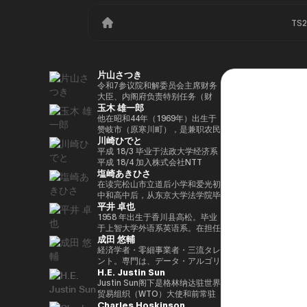
TS
片山さつき
令和7参议院和解委员会主席财务
大臣、内阁府负责特别任务（财
玉木 雄一郎
政）税收特别措施和补贴审查的部
长（高志内阁）
他在昭和44年（1969年）出生于
赞岐市（原寒川町），是兼职农民
川崎ひでと
的长子，他于昭和63（1988）毕
业于高松高中，平成5年（1993
平成 18/3 毕业于法政大学经济系
年）毕业于东京大学法学院，同年
平成 18/4 加入株式会社NTT
塩崎あきひさ
加入财政部 ※1 平成9年（1997
DOCOMO 平成 29/8 众议院议员
年），在平成完成哈佛大学研究生
川崎二郎秘书 玲和 3/10 在第 49
在读完松山市立道后小学和爱光初
院（肯尼迪学院）Isei
届众议院大选中首次当选 玲和
中和高中后，从东京大学法学院毕
平井 卓也
17（2005），正在竞选第 44 届
6/10 在第50届众议院大选中连任
业后，他是长岛/小野/常松律师事
众议院选举。在获得70,177张选
玲和 6/11 内务通信国会副大臣
务所的合伙人律师。2021年，他
1958 年出生于香川县高松。毕业
票但以浪人身份失败了4年之后，
（第二届石原内阁） Reiwa 7/10
在众议院大选（爱媛县第一区）中
于上智大学外语系英语系。在担任
成田 悠輔
他在第45届众议院选举中获得了
数字部长议会副部长、内阁府议会
首次当选。前国会卫生、劳工和福
电通株式会社、西日本广播公司等
109,863张选票，在平成
副部长（第一届高中内阁） 玲和
利部副部长。在党内，在经历过副
公司的总裁兼代表董事后，他在
経済学者・零細事業者・三流タレ
24（2012）第46届众议院选举中
8/2 数字部长议会副部长、内阁府
秘书长的经历后，他成为国会对策
2000年的第42届众议院选举中首
ント。専門は、データ・アルゴリ
H.E. Justin Sun
获得79,153张选票，赢得第二个
议会副部长（第二届高中内阁）
委员会副主席。情报战略部、科
次当选。从那时起，他已经连续
ズム・ポエム・思想を組み合わせ
任期，在平成26（2014）第47届
学、技术和创新战略部以及
10次当选。他先后担任过自民党
たビジネスと公共政策の想像とデ
Justin Sun阁下是格林纳达驻世界
众议院选举中获得78,797张选
AI/Web3小组委员会的秘书负责
经济、工业和总务部主席、政治事
ザイン。多分野の学術誌・学会に
贸易组织（WTO）大使和前常驻
Charles Hoskinson
票，并在平成28（2016）民主党
人。
务研究委员会副主席、内阁府（负
研究を発表、多くの企業や自治体
代表，世界领先的区块链和