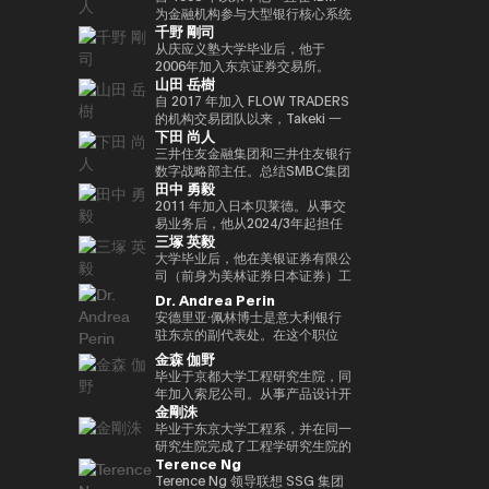
实验室，这是一个课后数字实验
Turpin是一位经验丰富的高管，作
经济学研究生院CARF的受邀研究
在加入MUIP之前，他曾在独立风
为金融机构参与大型银行核心系统
千野 剛司
室，旨在培养发散思维和设计思维
为连续创业者和投资者活跃了超过
员。翻译内容包括 “比特币和区块
险投资公司Global Brain参与国内
开发和咨询服务。在微软工作后，
等技能，而这些技能在传统教育体
35年，并成功退出多次。基于这
链：支持加密货币的技术”（NTT
和国际创业投资和CVC管理。在
他参与了三菱日联金融集团的创新
从庆应义塾大学毕业后，他于
系中并不受到重视。他还是
一往绩，成立了位于波多黎各的家
Publishing）和 “掌握以太坊——
此之前，他在索尼担任品类经理，
业务并领导了DX项目。在AU
2006年加入东京证券交易所。
山田 岳樹
ThinkBlaze的创始人，
族办公室Transform Capital。他
构建智能合约和去中心化应用程
经营海外业务，负责为技术投资和
Financial Holdings担任执行官、
2008年金融危机后，他参与了债
ThinkBlaze是Outblaze的研究部
也被称为比特币的早期投资者和思
序”（O'Reilly Japan）。合著了
合资设立以及零售能源业务等新业
首席数字官和IT总经理以及微软的
务违约管理流程改进项目，领导了
自 2017 年加入 FLOW TRADERS
门，负责研究技术中具有社会意义
想领袖（思想领袖），他参与了包
《Web3的未解决问题》（日经英
务项目提供资金。
业务执行官兼金融创新部门经理之
日本证券清算组织的场外衍生品
的机构交易团队以来，Takeki 一
下田 尚人
的问题。自2018年以来，Yat一直
括以太坊和泰达币在内的重大区块
国石油公司）和《13人对Web3加
后，他目前担任现任职务。通用公
（信用违约互换和利率互换）结算
直为机构投资者提供流动性服务，
是游戏行业使用区块链和NFT（不
链项目的初始营销和咨询。由于这
密资产的未来预测》（朝日新闻出
司协会 FINOVATORS 成立。
项目，并负责日本交易所集团清算
通过大宗交易覆盖包括 ETF、国
三井住友金融集团和三井住友银行
可替代代币）的早期支持者。人们
些成就，它被CNBC称为 “加密教
版社）。
2021年被任命为日本区块链协会
结算领域的业务规划。自2016年
际债券及数字资产在内的多种资产
数字战略部主任。总结SMBC集团
田中 勇毅
认为，这将使游戏玩家能够真正拥
父（加密教父）”。BitAngels 于
理事。毕业于同志社大学，在东京
以来，我一直在PWCJapan首席
类别，工作地点涵盖新加坡及香
在数字资产方面的工作。日本银行
有游戏中的资产和数据，进而拥有
2013 年共同创立，BitAngels
大学完成了第17次EMP。
执行官办公室（企业规划）支持领
港。 他同时负责日本业务的整体
结算与结算服务局顾问，任期至
2011 年加入日本贝莱德。从事交
价值本身。Yat 对去中心化应用程
Fund 1 于 2014 年共同创立。该
导团队的战略讨论。2018/7年，
发展，与日本国内的机构投资者、
2025/6。结算与结算管理局利用
易业务后，他从2024/3年起担任
三塚 英毅
序和数字资产的潜力有了清晰的认
基金以以太坊众筹中以每枚代币
他加入了运营全球加密资产交易所
ETF 发行方、交易平台、证券交
新技术（Project Agora等）参与
贝莱德全球市场经理，负责监督交
识，很快带领 Animoca Brands
30美分的价格投资100万美元而闻
Kraken的Payward, Inc.（美
易所以及加密资产交易所保持密切
规划和推广先进的结算项目，以及
易、证券借贷和现金管理。他还曾
大学毕业后，他在美银证券有限公
在区块链、游戏、NFT 和开放的
名。图尔平也是2015年开发了 “比
国），并为金融服务局的注册做出
合作。 FLOW TRADERS 已连续
关于人工智能对金融系统的影响的
在日本的数字战略领域工作。自
司（前身为美林证券日本证券）工
元宇宙中占据了领导地位。
特币四季模型（比特币的四季）”
了贡献。从2020/3年起，他就任
多年获得东京证券交易所颁发的
国际研究。他还参与了各种国际政
2025 年 1 月起，他还担任全球产
作，在法国巴黎银行证券有限公司
Dr. Andrea Perin
Animoca Brands已经开发了多个
的人，他于2024年由天马出版社
公司在日本的代表。2022/7 年，
“最佳做市商”奖项。作为一家上市
策讨论机构，例如国际清算银行结
品解决方案部，负责监督同一部门
担任多个职位后，他成为全球市场
安德里亚·佩林博士是意大利银行
以NFT为中心的子公司和产品组，
出版的《比特币超级周期》一书获
他就任币安驻日本代表。完成了牛
公司，FLOW TRADERS 亦积极参
算市场基础设施委员会
的过渡管理。
管理部的首席运营官。在Web3公
驻东京的副代表处。在这个职位
还投资了540多家区块链相关公
得了高度赞誉，并因准确预测
津大学工商管理硕士（MBA）学
与包括现货加密资产及加密资产
（CPMI）、七国集团数字支付专
司Animoca Brands Co., Ltd.成
上，我负责日本、韩国、台湾、澳
金森 伽野
司，以建立世界上最大的区块链投
2024/11年初比特币的历史高点更
位。
ETF 在内的数字资产流动性提
家组（2023年联席主席）、金融
立时担任首席运营官后，他自
大利亚和新西兰的经济政策讨论和
毕业于京都大学工程研究生院，同
资组合之一。迄今为止，Yat先生
新而受到关注。在进入数字资产领
供，致力于连接传统金融与数字资
稳定委员会（FSB）创新网络和
2024/3年以来一直担任现任职
宏观经济和金融趋势的分析。我们
年加入索尼公司。从事产品设计开
获得了许多荣誉，并被世界经济论
域之前，他创立了Market
产行业。
BIS/中央银行CBDC小组。在日本
务。
还努力通过与当地金融和监管机
金剛洙
发、产品策划和营销工作。之后，
坛选为 “明日全球领袖” 之一，在
Wire（现为GlobeNewsWire）。
银行，他还先后担任过长崎分行经
构、机构投资者和商界的对话，增
我以互联网证券和经验丰富的客户
毕业于东京大学工程系，并在同一
DHL/SCMP大奖中被选为 “年度青
该公司目前是阿波罗环球管理旗下
理、香港办事处经理、金融机构局
进对意大利经济的理解，进一步加
体验、CX策略推广等方式推出了
研究生院完成了工程学研究生院的
年企业家”，并被Cointelegraph
的一个业务部门，规模约为5亿美
国际科科长（负责巴塞尔监管）、
强两国之间的经济和金融关系。他
Terence Ng
一项新的金融科技业务。于2022
课程。加入花旗证券有限公司，从
评选为 “区块链行业值得关注的
元。此外，作为消费互联网早期营
国际局规划师等职务。在财务省，
在中央银行、银行监管机构以及包
年加入索尼银行，目前正在以索尼
事日本政府债券和利率衍生品的交
Terence Ng 领导联想 SSG 集团
100位人物”。此外，Yat先生是一
销的先驱，他参与了数十个著名互
他作为国际组织司的规划官负责国