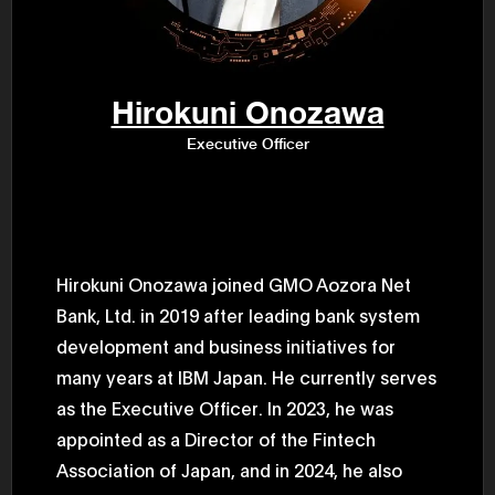
年（201
至9月）全
民民主党通
并成为代表
3（202
众议院选举
Hirokuni Onozawa
为众议员到
2025.0
Executive Officer
在职1997
东第一司）2
易监督委员会 
大阪国税局总
2005/
2005/7 
Hirokuni Onozawa joined GMO Aozora Net
Bank, Ltd. in 2019 after leading bank system
development and business initiatives for
many years at IBM Japan. He currently serves
as the Executive Officer. In 2023, he was
appointed as a Director of the Fintech
Association of Japan, and in 2024, he also