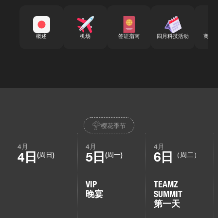
概述
机场
签证指南
四月科技活动
商务
樱花季节
4月
4月
4月
4日
5日
6日
(周日)
(周一)
（周二）
VIP
TEAMZ
晚宴
SUMMIT
第一天