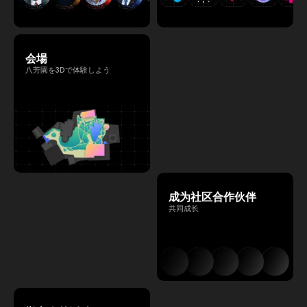
会場
八芳園を3Dで体験しよう
成为社区合作伙伴
共同成长