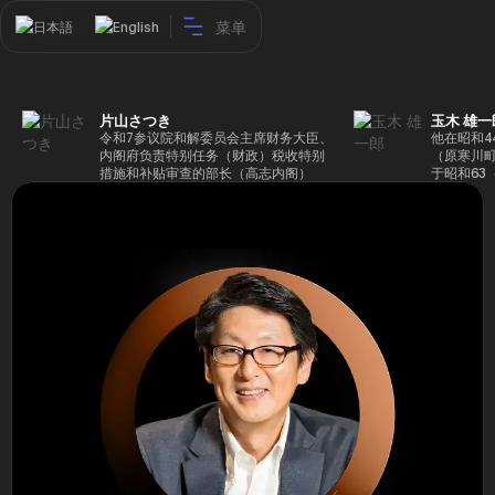
菜单
日本語
English
片山さつき
玉木 雄一
令和7参议院和解委员会主席财务大臣、
他在昭和4
内阁府负责特别任务（财政）税收特别
（原寒川
措施和补贴审查的部长（高志内阁）
于昭和63
成5年（1
院，同年加
（1997
生院（肯尼迪
正在竞选第
70,17
后，他在第
109,86
46届众议
赢得第二个
47届众议
并在平成2
任期进步
代理秘书长
第48届众
票，并当
希望党正
代表选举。