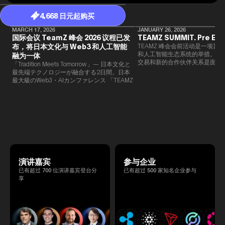
4,668 日元起购买
MARCH 17, 2026
JANUARY 26, 2026
国际会议 TeamZ 峰会 2026 议程已发
TEAMZ SUMMIT. Pre Eve
布，将日本文化与 Web3 和人工智能
TEAMZ 峰会会前活动是一项旨在
和人工智能生态系统的举措。由于
融为一体
交易和新的合作伙伴关系是面对
「Tradition Meets Tomorrow」— 日本文化と
此TEAMZ将在本次活动之前举
最先端テクノロジーが融合する2日間。日本
限的交流会议，以在轻松的氛围
最大級のWeb3・AIカンファレンス 「TEAMZ
的交流。
Summit 2026」 が、2026年4月7日・8日に
東京・八芳園にて開催されます。今年のテー
マは 「Tradition Meets Tomorrow」。日本の
伝統文化と最先端のテクノロジーが融合す
る、特別な2日間となります。このたび、公
式アジェンダが公開されました。（※登壇者
のスケジュール等の都合により、開催までに
内容が変更となる可能性があります。）
演讲嘉宾
参与企业
已有超过 700 位演讲嘉宾登台分
已有超过 500 家知名企业参与
享