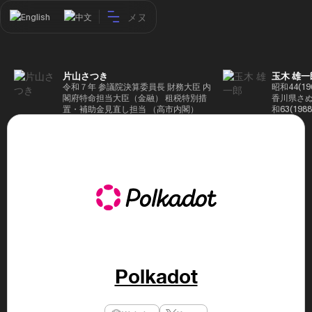
メヌ
English
中文
片山さつき
玉木 雄一
令和７年 参議院決算委員長 財務大臣 内
昭和44(1
閣府特命担当大臣（金融） 租税特別措
香川県さぬ
置・補助金見直し担当 （高市内閣）
和63(19
5(199
蔵省入省 ※
ード大学大
了 平成17
44回衆院
も惜敗 平成
活を経て、
得て初当選 
選で79,1
26(2014
得て3期目当
代表選に出
成29(201
を得て4期
Polkadot
区) 希望
党代表(11
主党共同代
(9月~) 