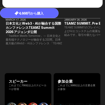
4,668円から購入
MARCH 17, 2026
JANUARY 26, 2026
日本文化とWeb3・AIが融合する国際
TEAMZ SUMMIT. Pre Eve
カンファレンスTEAMZ Summit
TEAMZ SUMMITのプレイベン
よびAIエコシステムの発展を目
2026 アジェンダ公開
組みです。​取引や新たなパート
「Tradition Meets Tomorrow」— 日本文化と
90％以上が対面で生まれること
最先端テクノロジーが融合する2日間。日本
TEAMZでは本イベント前に定
最大級のWeb3・AIカンファレンス 「TEAMZ
を開催し、リラックスした雰囲
Summit 2026」 が、2026年4月7日・8日に
高いネットワーキングを促進し
東京・八芳園にて開催されます。今年のテー
マは 「Tradition Meets Tomorrow」。日本の
伝統文化と最先端のテクノロジーが融合す
る、特別な2日間となります。このたび、公
式アジェンダが公開されました。（※登壇者
のスケジュール等の都合により、開催までに
内容が変更となる可能性があります。）
スピーカー
参加企業
これまでに700名以上のスピーカ
これまでに500社以上の主要企業
ーが登壇
が参加