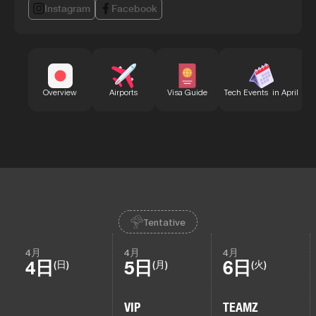
Instagram
Facebook
B
Overview
Airports
Visa Guide
Tech Events in April
Tentative
4月
4月
4月
4日
5日
6日
(日)
(月)
(火)
VIP
TEAMZ