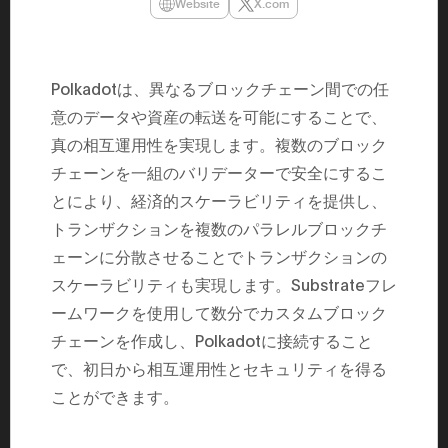
Website
X.com
民主党設立
3(2021)
得て5期目当
院選で89
2025.05.
Polkadotは、異なるブロックチェーン間での任
年8月 大蔵
月~199
意のデータや資産の転送を可能にすることで、
課) 200
取引等監視委
真の相互運用性を実現します。複数のブロック
月 国税庁 
チェーンを一組のバリデーターで安全にするこ
月~200
臣秘書専門官
とにより、経済的スケーラビリティを提供し、
財務省主
トランザクションを複数のパラレルブロックチ
ェーンに分散させることでトランザクションの
スケーラビリティも実現します。Substrateフレ
ームワークを使用して数分でカスタムブロック
チェーンを作成し、Polkadotに接続すること
で、初日から相互運用性とセキュリティを得る
ことができます。