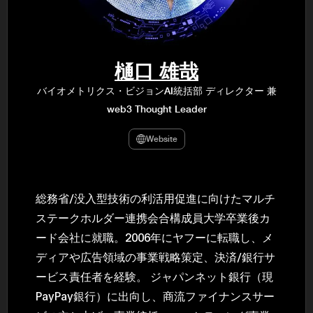
民主党設立
3(2021)
得て5期目当
院選で89
2025.05.
年8月 大蔵
樋口 雄哉
月~199
課) 200
バイオメトリクス・ビジョンAI統括部 ディレクター 兼
取引等監視委
web3 Thought Leader
月 国税庁 
月~200
臣秘書専門官
Website
財務省主
総務省/没入型技術の利活用促進に向けたマルチ
ステークホルダー連携会合構成員大学卒業後カ
ード会社に就職。2006年にヤフーに転職し、メ
ディアや広告領域の事業戦略策定、決済/銀行サ
ービス責任者を経験。 ジャパンネット銀行（現
PayPay銀行）に出向し、商流ファイナンスサー