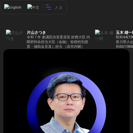
メヌ
English
中文
片山さつき
玉木 雄一
令和７年 参議院決算委員長 財務大臣 内
昭和44(1
閣府特命担当大臣（金融） 租税特別措
香川県さぬ
置・補助金見直し担当 （高市内閣）
和63(19
5(199
蔵省入省 ※
ード大学大
了 平成17
44回衆院
も惜敗 平成
活を経て、
得て初当選 
選で79,1
26(2014
得て3期目当
代表選に出
成29(201
を得て4期
区) 希望
党代表(11
主党共同代
(9月~) 