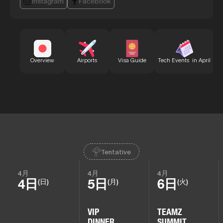
Instagram
Facebook
B
Overview
Airports
Visa Guide
Tech Events in April
Tentative
4月
4月
4月
4日
5日
6日
(日)
(月)
(火)
VIP
TEAMZ
DINNER
SUMMIT