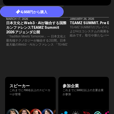
4,668円から購入
MARCH 17, 2026
JANUARY 26, 2026
日本文化とWeb3・AIが融合する国際
TEAMZ SUMMIT. Pre Eve
カンファレンスTEAMZ Summit
TEAMZ SUMMITのプレイベン
よびAIエコシステムの発展を目
2026 アジェンダ公開
組みです。​取引や新たなパート
「Tradition Meets Tomorrow」— 日本文化と
90％以上が対面で生まれること
最先端テクノロジーが融合する2日間。日本
TEAMZでは本イベント前に定
最大級のWeb3・AIカンファレンス 「TEAMZ
を開催し、リラックスした雰囲
Summit 2026」 が、2026年4月7日・8日に
高いネットワーキングを促進し
東京・八芳園にて開催されます。今年のテー
マは 「Tradition Meets Tomorrow」。日本の
伝統文化と最先端のテクノロジーが融合す
る、特別な2日間となります。このたび、公
式アジェンダが公開されました。（※登壇者
のスケジュール等の都合により、開催までに
内容が変更となる可能性があります。）
スピーカー
参加企業
これまでに700名以上のスピーカ
これまでに500社以上の主要企業
ーが登壇
が参加