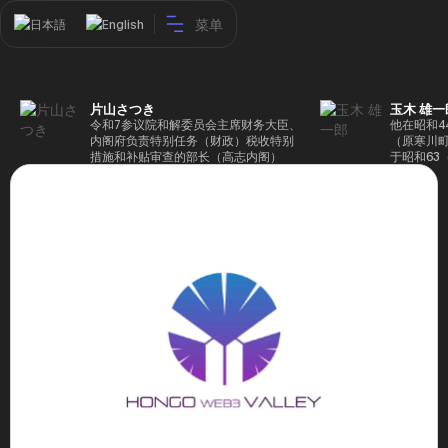
菜单
日本語
English
片山さつき
玉木 雄一
令和7参议院和解委员会主席财务大臣、
他在昭和4
内阁府负责特别任务（财政）税收特别
（原寒川
措施和补贴审查的部长（高志内阁）
于昭和63
成5年（1
院，同年加
（1997
生院（肯尼迪
正在竞选第
70,17
后，他在第
109,86
46届众议
赢得第二个
47届众议
并在平成2
任期进步
代理秘书长
第48届众
票，并当
希望党正
代表选举。