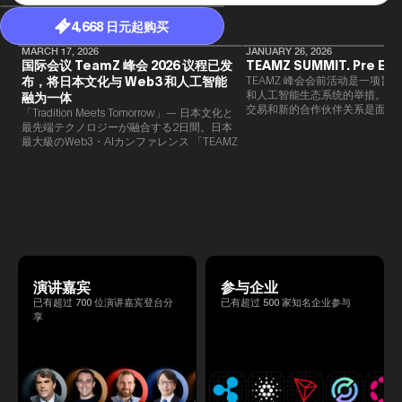
4,668 日元起购买
MARCH 17, 2026
JANUARY 26, 2026
国际会议 TeamZ 峰会 2026 议程已发
TEAMZ SUMMIT. Pre Eve
布，将日本文化与 Web3 和人工智能
TEAMZ 峰会会前活动是一项旨在
和人工智能生态系统的举措。由于
融为一体
交易和新的合作伙伴关系是面对
「Tradition Meets Tomorrow」— 日本文化と
此TEAMZ将在本次活动之前举
最先端テクノロジーが融合する2日間。日本
限的交流会议，以在轻松的氛围
最大級のWeb3・AIカンファレンス 「TEAMZ
的交流。
Summit 2026」 が、2026年4月7日・8日に
東京・八芳園にて開催されます。今年のテー
マは 「Tradition Meets Tomorrow」。日本の
伝統文化と最先端のテクノロジーが融合す
る、特別な2日間となります。このたび、公
式アジェンダが公開されました。（※登壇者
のスケジュール等の都合により、開催までに
内容が変更となる可能性があります。）
演讲嘉宾
参与企业
已有超过 700 位演讲嘉宾登台分
已有超过 500 家知名企业参与
享