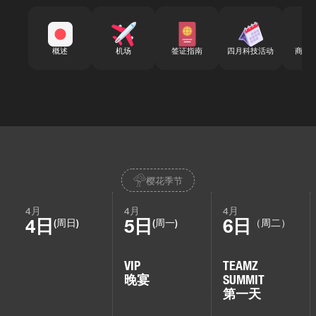
概述
机场
签证指南
四月科技活动
商务
樱花季节
4月
4月
4月
4日
5日
6日
(周日)
(周一)
（周二）
VIP
TEAMZ
晚宴
SUMMIT
第一天