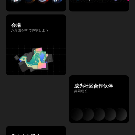
会場
八芳園を3Dで体験しよう
成为社区合作伙伴
共同成长