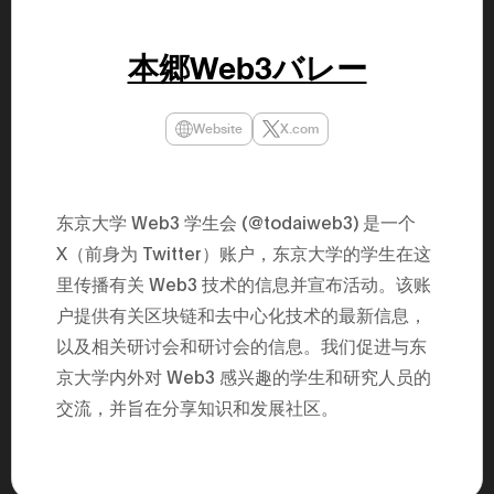
年（201
至9月）全
民民主党通
本郷Web3バレー
并成为代表
3（202
众议院选举
为众议员到
Website
X.com
2025.0
在职1997
东第一司）2
易监督委员会 
大阪国税局总
东京大学 Web3 学生会 (@todaiweb3) 是一个
2005/
2005/7 
X（前身为 Twitter）账户，东京大学的学生在这
里传播有关 Web3 技术的信息并宣布活动。该账
户提供有关区块链和去中心化技术的最新信息，
以及相关研讨会和研讨会的信息。我们促进与东
京大学内外对 Web3 感兴趣的学生和研究人员的
交流，并旨在分享知识和发展社区。