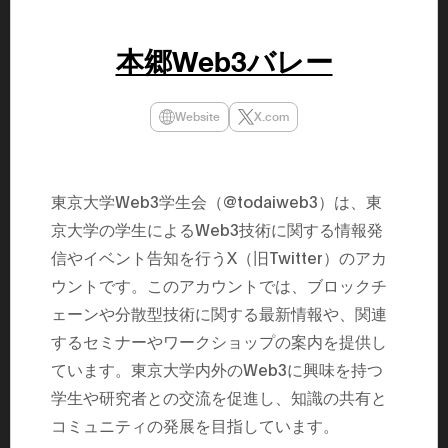
民主党設立
3(2021)
得て5期目当
本郷Web3バレー
院選で89
2025.05.
年8月 大蔵
月~199
Website
X.com
課) 200
取引等監視委
月 国税庁 
月~200
臣秘書専門官
東京大学Web3学生会（@todaiweb3）は、東
財務省主
京大学の学生によるWeb3技術に関する情報発
信やイベント告知を行うX（旧Twitter）のアカ
ウントです。このアカウントでは、ブロックチ
ェーンや分散型技術に関する最新情報や、関連
するセミナーやワークショップの案内を提供し
ています。東京大学内外のWeb3に興味を持つ
学生や研究者との交流を促進し、知識の共有と
コミュニティの発展を目指しています。