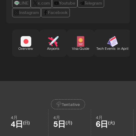
LINE
x.com
Youtube
Telegram
Instagram
Facebook
B
Overview
Airports
Visa Guide
Tech Events in April
Tentative
4月
4月
4月
4日
5日
6日
(日)
(月)
(火)