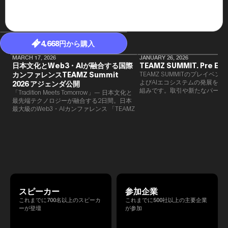
4,668円から購入
MARCH 17, 2026
JANUARY 26, 2026
日本文化とWeb3・AIが融合する国際
TEAMZ SUMMIT. Pre Eve
カンファレンスTEAMZ Summit
TEAMZ SUMMITのプレイベン
よびAIエコシステムの発展を目
2026 アジェンダ公開
組みです。​取引や新たなパート
「Tradition Meets Tomorrow」— 日本文化と
90％以上が対面で生まれること
最先端テクノロジーが融合する2日間。日本
TEAMZでは本イベント前に定
最大級のWeb3・AIカンファレンス 「TEAMZ
を開催し、リラックスした雰囲
Summit 2026」 が、2026年4月7日・8日に
高いネットワーキングを促進し
東京・八芳園にて開催されます。今年のテー
マは 「Tradition Meets Tomorrow」。日本の
伝統文化と最先端のテクノロジーが融合す
る、特別な2日間となります。このたび、公
式アジェンダが公開されました。（※登壇者
のスケジュール等の都合により、開催までに
内容が変更となる可能性があります。）
スピーカー
参加企業
これまでに700名以上のスピーカ
これまでに500社以上の主要企業
ーが登壇
が参加