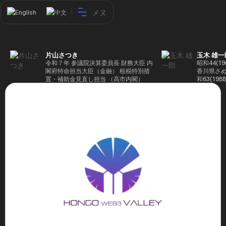
メヌ
English
中文
片山さつき
玉木 雄一
令和７年 参議院決算委員長 財務大臣 内
昭和44(1
閣府特命担当大臣（金融） 租税特別措
香川県さぬ
置・補助金見直し担当 （高市内閣）
和63(19
5(199
蔵省入省 ※
ード大学大
了 平成17
44回衆院
も惜敗 平成
活を経て、
得て初当選 
選で79,1
26(2014
得て3期目当
代表選に出
成29(201
を得て4期
区) 希望
党代表(11
主党共同代
(9月~) 