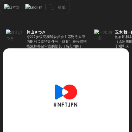
菜单
日本語
English
片山さつき
玉木 雄一
令和7参议院和解委员会主席财务大臣、
他在昭和4
内阁府负责特别任务（财政）税收特别
（原寒川
措施和补贴审查的部长（高志内阁）
于昭和63
成5年（1
院，同年加
（1997
生院（肯尼迪
正在竞选第
70,17
后，他在第
109,86
46届众议
赢得第二个
47届众议
并在平成2
任期进步
代理秘书长
第48届众
票，并当
希望党正
代表选举。