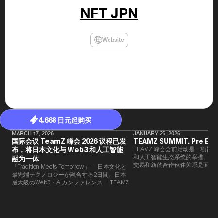
年（201
NFT JPN
至9月）全
民民主党通
并成为代表
3（202
Website
众议院选举
为众议员到
2025.0
在职1997
东第一司）2
易监督委员会 
大阪国税局总
2005/
2005/7 
4,668 日元起购买
MARCH 17, 2026
JANUARY 26, 2026
国际会议 TeamZ 峰会 2026 议程已发
TEAMZ SUMMIT. Pre Eve
布，将日本文化与 Web3 和人工智能
TEAMZ 峰会会前活动是一项旨在
和人工智能生态系统的举措。由于
融为一体
交易和新的合作伙伴关系是面对
「Tradition Meets Tomorrow」— 日本文化と
此TEAMZ将在本次活动之前举
最先端テクノロジーが融合する2日間。日本
限的交流会议，以在轻松的氛围
最大級のWeb3・AIカンファレンス 「TEAMZ
的交流。
Summit 2026」 が、2026年4月7日・8日に
東京・八芳園にて開催されます。今年のテー
マは 「Tradition Meets Tomorrow」。日本の
伝統文化と最先端のテクノロジーが融合す