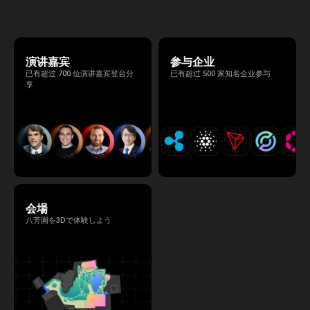
る、特別な2日間となります。このたび、公
式アジェンダが公開されました。（※登壇者
のスケジュール等の都合により、開催までに
内容が変更となる可能性があります。）
演讲嘉宾
参与企业
已有超过 700 位演讲嘉宾登台分
已有超过 500 家知名企业参与
享
会場
八芳園を3Dで体験しよう