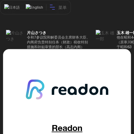
菜单
日本語
English
片山さつき
玉木 雄一
令和7参议院和解委员会主席财务大臣、
他在昭和4
内阁府负责特别任务（财政）税收特别
（原寒川
措施和补贴审查的部长（高志内阁）
于昭和63
成5年（1
院，同年加
（1997
生院（肯尼迪
正在竞选第
70,17
后，他在第
109,86
46届众议
赢得第二个
47届众议
并在平成2
任期进步
代理秘书长
第48届众
票，并当
Readon
希望党正
代表选举。