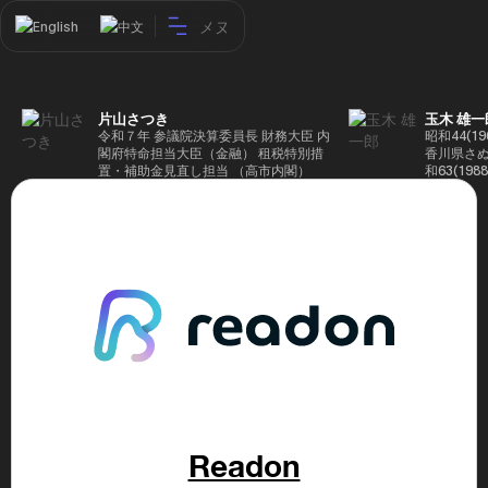
メヌ
English
中文
片山さつき
玉木 雄一
令和７年 参議院決算委員長 財務大臣 内
昭和44(1
閣府特命担当大臣（金融） 租税特別措
香川県さぬ
置・補助金見直し担当 （高市内閣）
和63(19
5(199
蔵省入省 ※
ード大学大
了 平成17
44回衆院
も惜敗 平成
活を経て、
得て初当選 
選で79,1
26(2014
得て3期目当
代表選に出
成29(201
を得て4期
区) 希望
党代表(11
Readon
主党共同代
(9月~) 