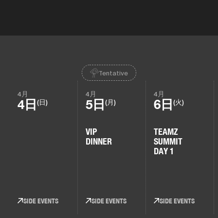
Tentative
4月
4月
4月
4日
5日
6日
(日)
(月)
(火)
VIP
TEAMZ
DINNER
SUMMIT
DAY 1
SIDE EVENTS
SIDE EVENTS
SIDE EVENTS