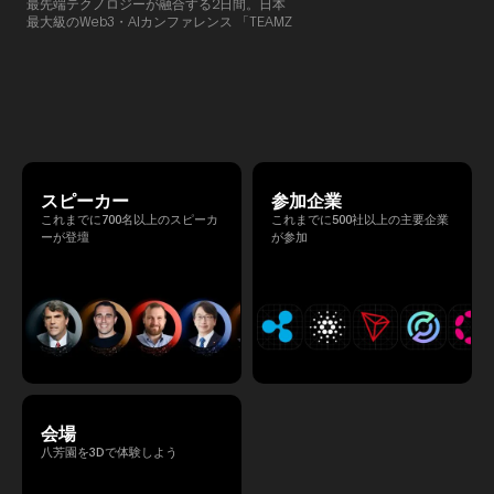
最先端テクノロジーが融合する2日間。日本
TEAMZでは本イベント前に定
最大級のWeb3・AIカンファレンス 「TEAMZ
を開催し、リラックスした雰囲
Summit 2026」 が、2026年4月7日・8日に
高いネットワーキングを促進し
東京・八芳園にて開催されます。今年のテー
マは 「Tradition Meets Tomorrow」。日本の
伝統文化と最先端のテクノロジーが融合す
る、特別な2日間となります。このたび、公
式アジェンダが公開されました。（※登壇者
のスケジュール等の都合により、開催までに
内容が変更となる可能性があります。）
スピーカー
参加企業
これまでに700名以上のスピーカ
これまでに500社以上の主要企業
ーが登壇
が参加
会場
八芳園を3Dで体験しよう