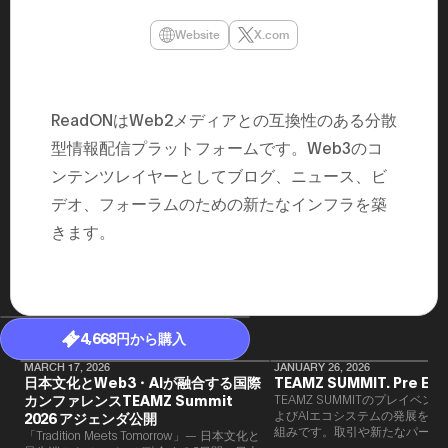
民主党設立
3(2021)
Website
X.com
得て5期目当
院選で89
2025.05.
年8月 大蔵
月~199
ReadONはWeb2メディアとの互換性のある分散
課) 200
取引等監視委
型情報配信プラットフォームです。Web3のコ
月 国税庁 
ンテンツレイヤーとしてブログ、ニュース、ビ
月~200
臣秘書専門官
デオ、フォーラムのための新たなインフラを築
財務省主
きます。
4,668円から購入
MARCH 17, 2026
JANUARY 26, 2026
日本文化とWeb3・AIが融合する国際
TEAMZ SUMMIT. Pre Eve
カンファレンスTEAMZ Summit
TEAMZ SUMMITのプレイベン
よびAIエコシステムの発展を目
2026 アジェンダ公開
組みです。​取引や新たなパート
「Tradition Meets Tomorrow」— 日本文化と
90％以上が対面で生まれること