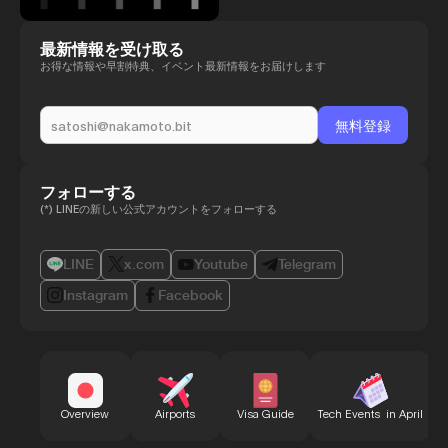
最新情報を受け取る
お得な情報や早割特典、イベント最新情報をお届けします
フォローする
(*) LINEの新しい公式アカウントをフォローする
LINE
x.com
Youtube
Telegram
Instagram
Facebook
B
Overview
Airports
Visa Guide
Tech Events in April