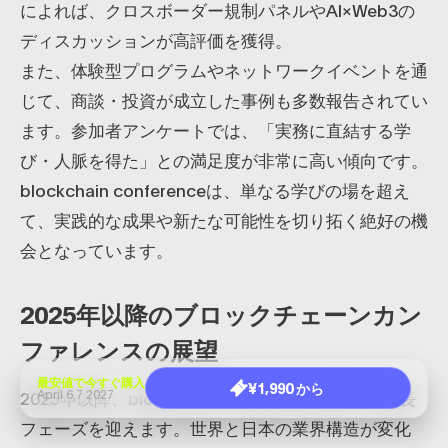
によれば、クロスボーダー規制パネルやAI×Web3の
ディスカッションが高評価を獲得。
また、体験型プログラムやネットワークイベントを通
じて、商談・投資が成立した事例も多数報告されてい
ます。参加者アンケートでは、「実務に直結する学
び・人脈を得た」との満足度が非常に高い傾向です。
blockchain conferenceは、単なる学びの場を超え
て、実践的な成果や新たな可能性を切り拓く絶好の機
会となっています。
2025年以降のブロックチェーンカン
ファレンスの展望
最安値で今すぐ購入
¥1,990 から
2025年以降、blockchain conferenceは新たな成長
April 6,7 2027
フェーズを迎えます。世界と日本の業界構造が変化