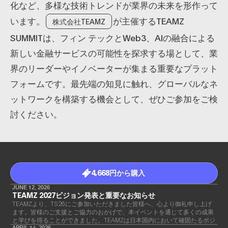
化など、多様な技術トレンドが業界の未来を形作って
います。
が主催するTEAMZ
株式会社TEAMZ
SUMMITは、フィン テックとWeb3、AIの融合による
新しい金融サービスの可能性を探求する場として、業
界のリーダーやイノベーターが集まる重要なプラット
フォームです。最先端の知見に触れ、グローバルなネ
ットワークを構築する機会として、ぜひご参加をご検
討ください。
4,668円から購入
JUNE 12, 2026
TEAMZ 2027ビジョン発表と重要なお知らせ
TEAMZより、TS26にご参加いただきました皆様へ、心より御礼申し上げ
ます。皆様のご支援とご協力のおかげで、本イベントを通じて多くの成果
と学びを得ることができました。TEAMZは日本国内において確固たるポジ
ションを築き、業界において欠かせないイベントへと成長したことをご報
APRIL 14, 2026