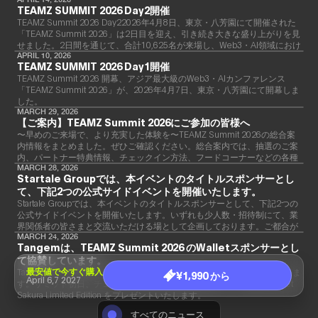
TEAMZ SUMMIT 2026 Day2開催
告いたします。
TEAMZ Summit 2026 Day22026年4月8日、東京・八芳園にて開催された
「TEAMZ Summit 2026」は2日目を迎え、引き続き大きな盛り上がりを見
せました。2日間を通じて、合計10,625名が来場し、Web3・AI領域におけ
るアジア最大級のカンファレンスとして、その存在感を強く示す結果とな
APRIL 10, 2026
TEAMZ SUMMIT 2026 Day1開催
りました。
TEAMZ Summit 2026 開幕、アジア最大級のWeb3・AIカンファレンス
「TEAMZ Summit 2026」が、2026年4月7日、東京・八芳園にて開幕しま
した。
MARCH 29, 2026
【ご案内】TEAMZ Summit 2026にご参加の皆様へ
〜早めのご来場で、より充実した体験を〜TEAMZ Summit 2026の総合案
内情報をまとめました。ぜひご確認ください。総合案内では、抽選のご案
内、パートナー特典情報、チェックイン方法、フードコーナーなどの各種
情報をご確認いただけます。ぜひご活用ください。詳細
MARCH 28, 2026
Startale Groupでは、本イベントのタイトルスポンサーとし
て、下記2つの公式サイドイベントを開催いたします。
Startale Groupでは、本イベントのタイトルスポンサーとして、下記2つの
公式サイドイベントを開催いたします。いずれも少人数・招待制にて、業
界関係者の皆さまと交流いただける場として企画しております。ご都合が
合いましたら、ぜひご参加ください。
MARCH 24, 2026
Tangemは、TEAMZ Summit 2026 のWalletスポンサーとし
て協賛しています。
最安値で今すぐ購入
Tangemは、TEAMZ Summit 2026 のWalletスポンサーとして協賛していま
¥1,990 から
April 6,7 2027
す。サミット初日、チェックインされた先着100名様に、Tangem Wallet
Sakura Limited Edition をプレゼントいたします。
すべてのニュース