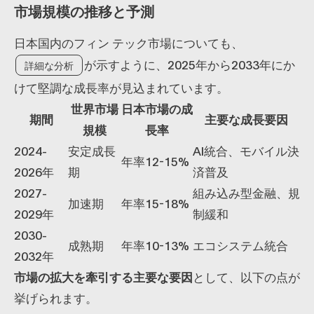
市場規模の推移と予測
日本国内のフィン テック市場についても、
が示すように、2025年から2033年にか
詳細な分析
けて堅調な成長率が見込まれています。
世界市場
日本市場の成
期間
主要な成長要因
規模
長率
2024-
安定成長
AI統合、モバイル決
年率12-15%
2026年
期
済普及
2027-
組み込み型金融、規
加速期
年率15-18%
2029年
制緩和
2030-
成熟期
年率10-13%
エコシステム統合
2032年
市場の拡大を牽引する主要な要因
として、以下の点が
挙げられます。