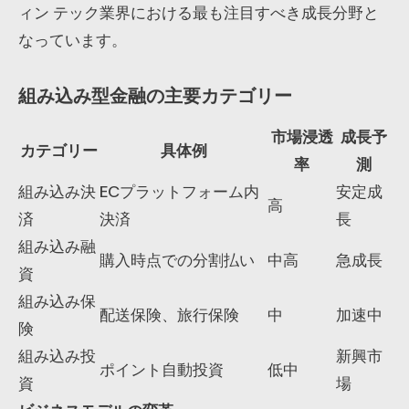
ィン テック業界における最も注目すべき成長分野と
なっています。
組み込み型金融の主要カテゴリー
市場浸透
成長予
カテゴリー
具体例
率
測
組み込み決
ECプラットフォーム内
安定成
高
済
決済
長
組み込み融
購入時点での分割払い
中高
急成長
資
組み込み保
配送保険、旅行保険
中
加速中
険
組み込み投
新興市
ポイント自動投資
低中
資
場