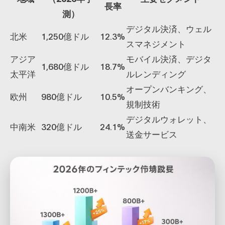
長率
測）
デジタル決済、ウェル
北米
1,250億ドル
12.3%
スマネジメント
アジア
モバイル決済、デジタ
1,680億ドル
18.7%
太平洋
ルレンディング
オープンバンキング、
欧州
980億ドル
10.5%
規制技術
デジタルウォレット、
中南米
320億ドル
24.1%
送金サービス