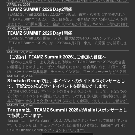
ションを築き、業界において欠かせないイベントへと成長したことをご報
APRIL 14, 2026
TEAMZ SUMMIT 2026 Day2開催
告いたします。
TEAMZ Summit 2026 Day22026年4月8日、東京・八芳園にて開催された
「TEAMZ Summit 2026」は2日目を迎え、引き続き大きな盛り上がりを見
せました。2日間を通じて、合計10,625名が来場し、Web3・AI領域におけ
るアジア最大級のカンファレンスとして、その存在感を強く示す結果とな
APRIL 10, 2026
TEAMZ SUMMIT 2026 Day1開催
りました。
TEAMZ Summit 2026 開幕、アジア最大級のWeb3・AIカンファレンス
「TEAMZ Summit 2026」が、2026年4月7日、東京・八芳園にて開幕しま
した。
MARCH 29, 2026
【ご案内】TEAMZ Summit 2026にご参加の皆様へ
〜早めのご来場で、より充実した体験を〜TEAMZ Summit 2026の総合案
内情報をまとめました。ぜひご確認ください。総合案内では、抽選のご案
内、パートナー特典情報、チェックイン方法、フードコーナーなどの各種
情報をご確認いただけます。ぜひご活用ください。詳細
MARCH 28, 2026
Startale Groupでは、本イベントのタイトルスポンサーとし
て、下記2つの公式サイドイベントを開催いたします。
Startale Groupでは、本イベントのタイトルスポンサーとして、下記2つの
公式サイドイベントを開催いたします。いずれも少人数・招待制にて、業
界関係者の皆さまと交流いただける場として企画しております。ご都合が
合いましたら、ぜひご参加ください。
MARCH 24, 2026
Tangemは、TEAMZ Summit 2026 のWalletスポンサーとし
て協賛しています。
Tangemは、TEAMZ Summit 2026 のWalletスポンサーとして協賛していま
す。サミット初日、チェックインされた先着100名様に、Tangem Wallet
Sakura Limited Edition をプレゼントいたします。