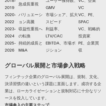
2018-
ユーザー獲得数、
VC、企業
急成長重視
2019
GMV
VC
2020-
バリュエーシ
市場シェア、拡大
VC、PE、
2022
ョン高騰
スピード
SPAC
2023-
収益性重視へ
利益率、
VC、戦略的
2024
の転換
LTV/CAC
投資家
2025-
持続的成長と
EBITDA、市場ポ
PE、企業買
2026
M&A
ジション
収
グローバル展開と市場参入戦略
フィンテック企業のグローバル展開は、規制、文化、
決済習慣の違いという課題に直面します。成功する企
業は、ローカライゼーションと規制対応に十分なリソ
ースを投入しています。
市場参入の主要ステップ
: