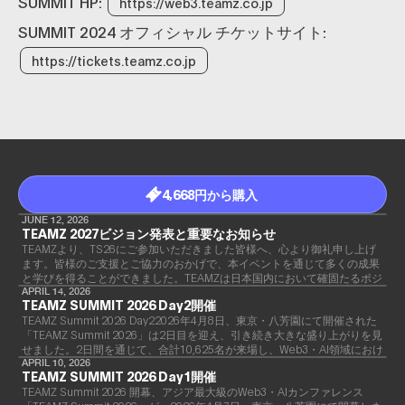
SUMMIT HP:
https://web3.teamz.co.jp
SUMMIT 2024 オフィシャル チケットサイト:
https://tickets.teamz.co.jp
4,668円から購入
JUNE 12, 2026
TEAMZ 2027ビジョン発表と重要なお知らせ
TEAMZより、TS26にご参加いただきました皆様へ、心より御礼申し上げ
ます。皆様のご支援とご協力のおかげで、本イベントを通じて多くの成果
と学びを得ることができました。TEAMZは日本国内において確固たるポジ
ションを築き、業界において欠かせないイベントへと成長したことをご報
APRIL 14, 2026
TEAMZ SUMMIT 2026 Day2開催
告いたします。
TEAMZ Summit 2026 Day22026年4月8日、東京・八芳園にて開催された
「TEAMZ Summit 2026」は2日目を迎え、引き続き大きな盛り上がりを見
せました。2日間を通じて、合計10,625名が来場し、Web3・AI領域におけ
るアジア最大級のカンファレンスとして、その存在感を強く示す結果とな
APRIL 10, 2026
TEAMZ SUMMIT 2026 Day1開催
りました。
TEAMZ Summit 2026 開幕、アジア最大級のWeb3・AIカンファレンス