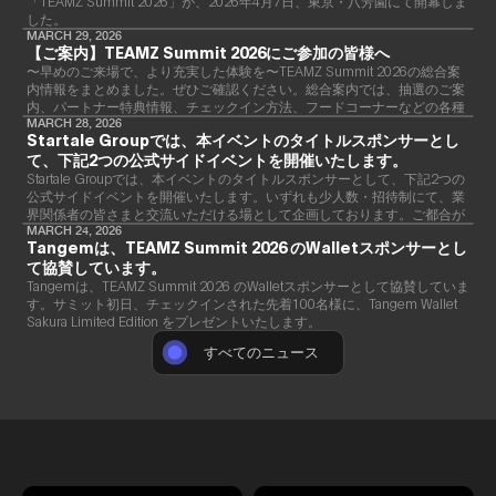
「TEAMZ Summit 2026」が、2026年4月7日、東京・八芳園にて開幕しま
した。
MARCH 29, 2026
【ご案内】TEAMZ Summit 2026にご参加の皆様へ
〜早めのご来場で、より充実した体験を〜TEAMZ Summit 2026の総合案
内情報をまとめました。ぜひご確認ください。総合案内では、抽選のご案
内、パートナー特典情報、チェックイン方法、フードコーナーなどの各種
情報をご確認いただけます。ぜひご活用ください。詳細
MARCH 28, 2026
Startale Groupでは、本イベントのタイトルスポンサーとし
て、下記2つの公式サイドイベントを開催いたします。
Startale Groupでは、本イベントのタイトルスポンサーとして、下記2つの
公式サイドイベントを開催いたします。いずれも少人数・招待制にて、業
界関係者の皆さまと交流いただける場として企画しております。ご都合が
合いましたら、ぜひご参加ください。
MARCH 24, 2026
Tangemは、TEAMZ Summit 2026 のWalletスポンサーとし
て協賛しています。
Tangemは、TEAMZ Summit 2026 のWalletスポンサーとして協賛していま
す。サミット初日、チェックインされた先着100名様に、Tangem Wallet
Sakura Limited Edition をプレゼントいたします。
すべてのニュース