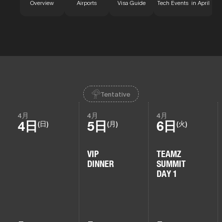
Overview
Airports
Visa Guide
Tech Events in April
Tentative
4月
4月
4月
4日
5日
6日
(日)
(月)
(火)
VIP
TEAMZ
DINNER
SUMMIT
DAY 1