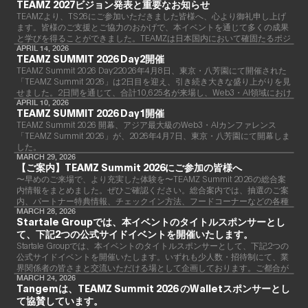
TEAMZ 2027ビジョン発表と重要なお知らせ
TEAMZより、TS26にご参加いただきました皆様へ、心より御礼申し上げ
ます。皆様のご支援とご協力のおかげで、本イベントを通じて多くの成果
と学びを得ることができました。TEAMZは日本国内において確固たるポジ
ションを築き、業界において欠かせないイベントへと成長したことをご報
APRIL 14, 2026
TEAMZ SUMMIT 2026 Day2開催
告いたします。
TEAMZ Summit 2026 Day22026年4月8日、東京・八芳園にて開催された
「TEAMZ Summit 2026」は2日目を迎え、引き続き大きな盛り上がりを見
せました。2日間を通じて、合計10,625名が来場し、Web3・AI領域におけ
るアジア最大級のカンファレンスとして、その存在感を強く示す結果とな
APRIL 10, 2026
TEAMZ SUMMIT 2026 Day1開催
りました。
TEAMZ Summit 2026 開幕、アジア最大級のWeb3・AIカンファレンス
「TEAMZ Summit 2026」が、2026年4月7日、東京・八芳園にて開幕しま
した。
MARCH 29, 2026
【ご案内】TEAMZ Summit 2026にご参加の皆様へ
〜早めのご来場で、より充実した体験を〜TEAMZ Summit 2026の総合案
内情報をまとめました。ぜひご確認ください。総合案内では、抽選のご案
内、パートナー特典情報、チェックイン方法、フードコーナーなどの各種
情報をご確認いただけます。ぜひご活用ください。詳細
MARCH 28, 2026
Startale Groupでは、本イベントのタイトルスポンサーとし
て、下記2つの公式サイドイベントを開催いたします。
Startale Groupでは、本イベントのタイトルスポンサーとして、下記2つの
公式サイドイベントを開催いたします。いずれも少人数・招待制にて、業
界関係者の皆さまと交流いただける場として企画しております。ご都合が
合いましたら、ぜひご参加ください。
MARCH 24, 2026
Tangemは、TEAMZ Summit 2026 のWalletスポンサーとし
て協賛しています。