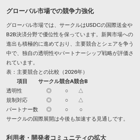
グローバル市場での競争力強化
グローバル市場では、サークルはUSDCの国際送金や
B2B決済分野で優位性を保っています。新興市場への
進出も積極的に進めており、主要競合とシェアを争う
中で、独自の透明性やパートナーシップ戦略が評価さ
れています。
表：主要競合との比較（2026年）
項目
サークル
競合A
競合B
透明性
◎
○
△
規制対応
◎
○
△
パートナー数
◎
○
○
サークルの国際展開は今後も加速する見通しです。
利用者・開発者コミュニティの拡大