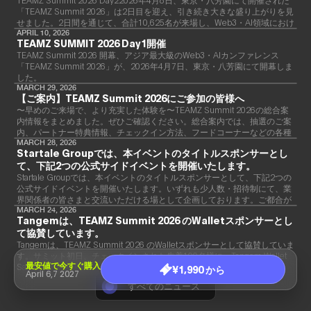
「TEAMZ Summit 2026」は2日目を迎え、引き続き大きな盛り上がりを見
せました。2日間を通じて、合計10,625名が来場し、Web3・AI領域におけ
るアジア最大級のカンファレンスとして、その存在感を強く示す結果とな
APRIL 10, 2026
TEAMZ SUMMIT 2026 Day1開催
りました。
TEAMZ Summit 2026 開幕、アジア最大級のWeb3・AIカンファレンス
「TEAMZ Summit 2026」が、2026年4月7日、東京・八芳園にて開幕しま
した。
MARCH 29, 2026
【ご案内】TEAMZ Summit 2026にご参加の皆様へ
〜早めのご来場で、より充実した体験を〜TEAMZ Summit 2026の総合案
内情報をまとめました。ぜひご確認ください。総合案内では、抽選のご案
内、パートナー特典情報、チェックイン方法、フードコーナーなどの各種
情報をご確認いただけます。ぜひご活用ください。詳細
MARCH 28, 2026
Startale Groupでは、本イベントのタイトルスポンサーとし
て、下記2つの公式サイドイベントを開催いたします。
Startale Groupでは、本イベントのタイトルスポンサーとして、下記2つの
公式サイドイベントを開催いたします。いずれも少人数・招待制にて、業
界関係者の皆さまと交流いただける場として企画しております。ご都合が
合いましたら、ぜひご参加ください。
MARCH 24, 2026
Tangemは、TEAMZ Summit 2026 のWalletスポンサーとし
て協賛しています。
Tangemは、TEAMZ Summit 2026 のWalletスポンサーとして協賛していま
す。サミット初日、チェックインされた先着100名様に、Tangem Wallet
最安値で今すぐ購入
Sakura Limited Edition をプレゼントいたします。
¥1,990 から
April 6,7 2027
すべてのニュース