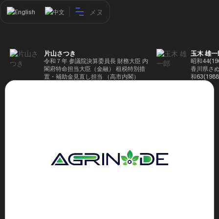
メヌ
English
中文
片山さつき
玉木 雄一
令和７年 参議院決算委員長 財務大臣 内
昭和44(1
閣府特命担当大臣（金融） 租税特別措
香川県さぬ
置・補助金見直し担当 （高市内閣）
和63(19
5(199
蔵省入省 ※
ード大学大
了 平成17
44回衆院
も惜敗 平成
活を経て、
得て初当選 
選で79,1
26(2014
得て3期目当
代表選に出
成29(201
を得て4期
区) 希望
党代表(11
主党共同代
(9月~) 