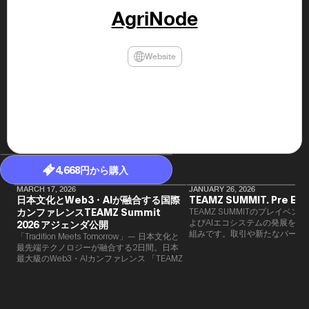
民主党設立
AgriNode
3(2021)
得て5期目当
院選で89
2025.05.
Website
年8月 大蔵
月~199
課) 200
取引等監視委
月 国税庁 
月~200
臣秘書専門官
財務省主
4,668円から購入
MARCH 17, 2026
JANUARY 26, 2026
日本文化とWeb3・AIが融合する国際
TEAMZ SUMMIT. Pre Eve
カンファレンスTEAMZ Summit
TEAMZ SUMMITのプレイベン
よびAIエコシステムの発展を目
2026 アジェンダ公開
組みです。​取引や新たなパート
「Tradition Meets Tomorrow」— 日本文化と
90％以上が対面で生まれること
最先端テクノロジーが融合する2日間。日本
TEAMZでは本イベント前に定
最大級のWeb3・AIカンファレンス 「TEAMZ
を開催し、リラックスした雰囲
Summit 2026」 が、2026年4月7日・8日に
高いネットワーキングを促進し
東京・八芳園にて開催されます。今年のテー
マは 「Tradition Meets Tomorrow」。日本の
伝統文化と最先端のテクノロジーが融合す