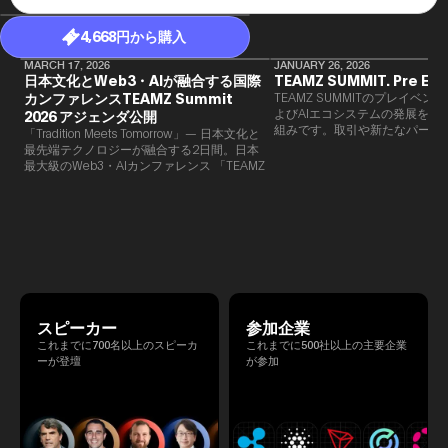
4,668円から購入
MARCH 17, 2026
JANUARY 26, 2026
日本文化とWeb3・AIが融合する国際
TEAMZ SUMMIT. Pre Eve
カンファレンスTEAMZ Summit
TEAMZ SUMMITのプレイベン
よびAIエコシステムの発展を目
2026 アジェンダ公開
組みです。​取引や新たなパート
「Tradition Meets Tomorrow」— 日本文化と
90％以上が対面で生まれること
最先端テクノロジーが融合する2日間。日本
TEAMZでは本イベント前に定
最大級のWeb3・AIカンファレンス 「TEAMZ
を開催し、リラックスした雰囲
Summit 2026」 が、2026年4月7日・8日に
高いネットワーキングを促進し
東京・八芳園にて開催されます。今年のテー
マは 「Tradition Meets Tomorrow」。日本の
伝統文化と最先端のテクノロジーが融合す
る、特別な2日間となります。このたび、公
式アジェンダが公開されました。（※登壇者
のスケジュール等の都合により、開催までに
内容が変更となる可能性があります。）
スピーカー
参加企業
これまでに700名以上のスピーカ
これまでに500社以上の主要企業
ーが登壇
が参加