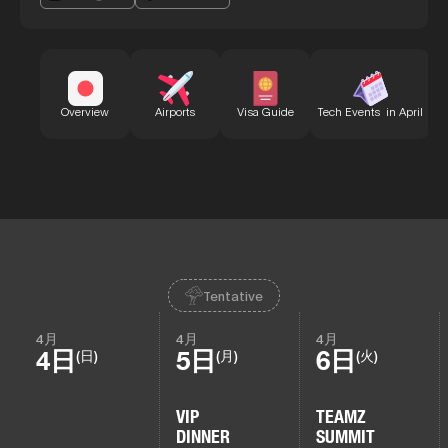
B
Overview
Airports
Visa Guide
Tech Events in April
Tentative
4月
4月
4月
4日
5日
6日
(日)
(月)
(火)
VIP
TEAMZ
DINNER
SUMMIT