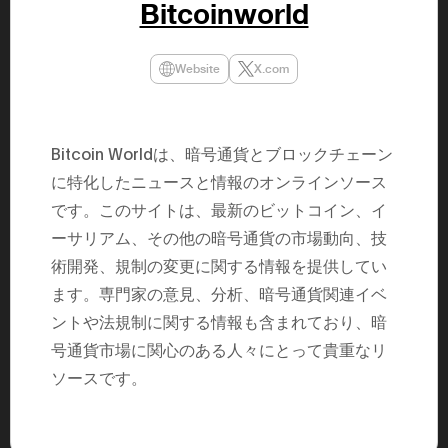
Bitcoinworld
民主党設立
3(2021)
得て5期目当
院選で89
Website
X.com
2025.05.
年8月 大蔵
月~199
課) 200
取引等監視委
Bitcoin Worldは、暗号通貨とブロックチェーン
月 国税庁 
月~200
に特化したニュースと情報のオンラインソース
臣秘書専門官
財務省主
です。このサイトは、最新のビットコイン、イ
ーサリアム、その他の暗号通貨の市場動向、技
術開発、規制の変更に関する情報を提供してい
ます。専門家の意見、分析、暗号通貨関連イベ
ントや法規制に関する情報も含まれており、暗
号通貨市場に関心のある人々にとって貴重なリ
ソースです。