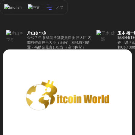
メヌ
English
中文
片山さつき
玉木 雄一
令和７年 参議院決算委員長 財務大臣 内
昭和44(1
閣府特命担当大臣（金融） 租税特別措
香川県さぬ
置・補助金見直し担当 （高市内閣）
和63(19
5(199
蔵省入省 ※
ード大学大
了 平成17
44回衆院
も惜敗 平成
活を経て、
得て初当選 
選で79,1
26(2014
得て3期目当
代表選に出
成29(201
を得て4期
区) 希望
党代表(11
主党共同代
(9月~) 