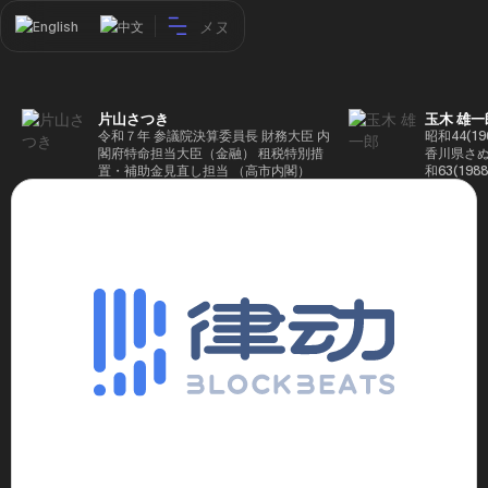
メヌ
English
中文
片山さつき
玉木 雄一
令和７年 参議院決算委員長 財務大臣 内
昭和44(1
閣府特命担当大臣（金融） 租税特別措
香川県さぬ
置・補助金見直し担当 （高市内閣）
和63(19
5(199
蔵省入省 ※
ード大学大
了 平成17
44回衆院
も惜敗 平成
活を経て、
得て初当選 
選で79,1
26(2014
得て3期目当
代表選に出
成29(201
を得て4期
区) 希望
党代表(11
主党共同代
(9月~) 