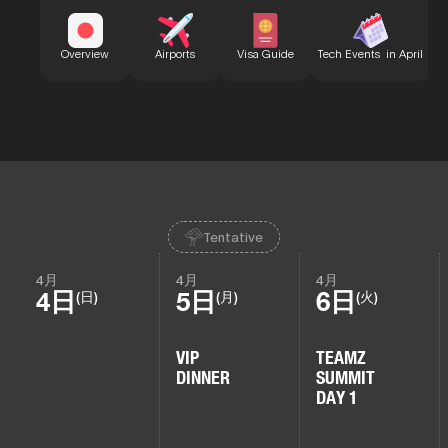
B
Overview
Airports
Visa Guide
Tech Events in April
Tentative
4月
4月
4月
4日
5日
6日
(日)
(月)
(火)
VIP
TEAMZ
DINNER
SUMMIT
DAY 1