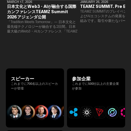
MARCH 17, 2026
JANUARY 26, 2026
日本文化とWeb3・AIが融合する国際
TEAMZ SUMMIT. Pre Eve
カンファレンスTEAMZ Summit
TEAMZ SUMMITのプレイベン
よびAIエコシステムの発展を目
2026 アジェンダ公開
組みです。​取引や新たなパート
「Tradition Meets Tomorrow」— 日本文化と
90％以上が対面で生まれること
最先端テクノロジーが融合する2日間。日本
TEAMZでは本イベント前に定
最大級のWeb3・AIカンファレンス 「TEAMZ
を開催し、リラックスした雰囲
Summit 2026」 が、2026年4月7日・8日に
高いネットワーキングを促進し
東京・八芳園にて開催されます。今年のテー
マは 「Tradition Meets Tomorrow」。日本の
伝統文化と最先端のテクノロジーが融合す
る、特別な2日間となります。このたび、公
式アジェンダが公開されました。（※登壇者
のスケジュール等の都合により、開催までに
内容が変更となる可能性があります。）
スピーカー
参加企業
これまでに700名以上のスピーカ
これまでに500社以上の主要企業
ーが登壇
が参加