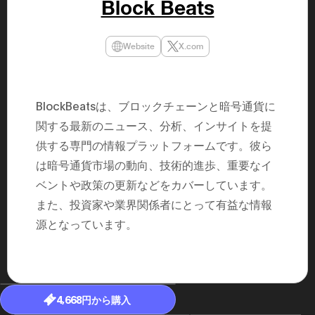
Block Beats
民主党設立
3(2021)
得て5期目当
院選で89
Website
X.com
2025.05.
年8月 大蔵
月~199
課) 200
取引等監視委
BlockBeatsは、ブロックチェーンと暗号通貨に
月 国税庁 
月~200
関する最新のニュース、分析、インサイトを提
臣秘書専門官
供する専門の情報プラットフォームです。彼ら
財務省主
は暗号通貨市場の動向、技術的進歩、重要なイ
ベントや政策の更新などをカバーしています。
また、投資家や業界関係者にとって有益な情報
源となっています。
4,668円から購入