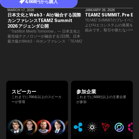
4,668円から購入
MARCH 17, 2026
JANUARY 26, 2026
日本文化とWeb3・AIが融合する国際
TEAMZ SUMMIT. Pre Eve
カンファレンスTEAMZ Summit
TEAMZ SUMMITのプレイベン
よびAIエコシステムの発展を目
2026 アジェンダ公開
組みです。​取引や新たなパート
「Tradition Meets Tomorrow」— 日本文化と
90％以上が対面で生まれること
最先端テクノロジーが融合する2日間。日本
TEAMZでは本イベント前に定
最大級のWeb3・AIカンファレンス 「TEAMZ
を開催し、リラックスした雰囲
Summit 2026」 が、2026年4月7日・8日に
高いネットワーキングを促進し
東京・八芳園にて開催されます。今年のテー
マは 「Tradition Meets Tomorrow」。日本の
伝統文化と最先端のテクノロジーが融合す
る、特別な2日間となります。このたび、公
式アジェンダが公開されました。（※登壇者
のスケジュール等の都合により、開催までに
内容が変更となる可能性があります。）
スピーカー
参加企業
これまでに700名以上のスピーカ
これまでに500社以上の主要企業
ーが登壇
が参加