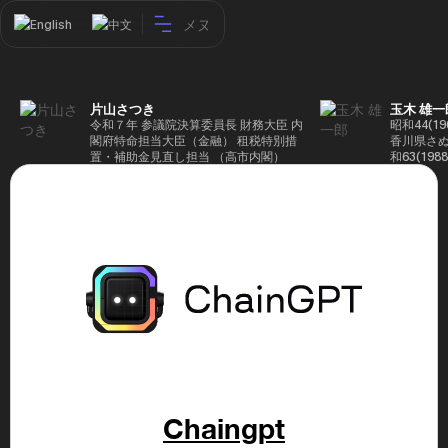
メヌ
English
中文
片山さつき
玉木 雄一
令和７年 参議院決算委員長 財務大臣 内
昭和44(1
閣府特命担当大臣（金融） 租税特別措
香川県さぬ
置・補助金見直し担当 （高市内閣）
和63(19
5(199
蔵省入省 ※
ード大学大
了 平成17
44回衆院
も惜敗 平成
活を経て、
得て初当選 
選で79,1
26(2014
得て3期目当
代表選に出
成29(201
を得て4期
区) 希望
党代表(11
Chaingpt
主党共同代
(9月~) 