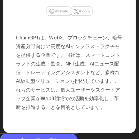
民主党設立
3(2021)
Website
X.com
得て5期目当
院選で89
2025.05.
年8月 大蔵
月~199
​ChainGPTは、Web3、ブロックチェーン、暗号
課) 200
取引等監視委
資産分野向けの高度なAIインフラストラクチャ
月 国税庁 
月~200
を提供する企業です。​同社は、スマートコント
臣秘書専門官
ラクトの生成・監査、NFT生成、AIニュース配
財務省主
信、トレーディングアシスタントなど、多様な
AI駆動型ソリューションを開発しています。​こ
れらのサービスは、個人ユーザーやスタートア
ップ企業がWeb3領域での活動を効率化し、革
新を推進することを目的としています。