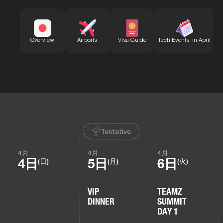
B
Overview
Airports
Visa Guide
Tech Events in April
Tentative
4月
4月
4月
4日
5日
6日
(日)
(月)
(火)
VIP
TEAMZ
DINNER
SUMMIT
DAY 1